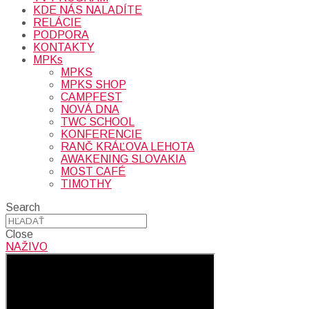
KDE NÁS NALADÍTE
RELÁCIE
PODPORA
KONTAKTY
MPKs
MPKS
MPKS SHOP
CAMPFEST
NOVÁ DNA
TWC SCHOOL
KONFERENCIE
RANČ KRÁĽOVA LEHOTA
AWAKENING SLOVAKIA
MOST CAFÉ
TIMOTHY
Search
Close
NAŽIVO