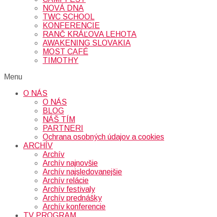
NOVÁ DNA
TWC SCHOOL
KONFERENCIE
RANČ KRÁĽOVA LEHOTA
AWAKENING SLOVAKIA
MOST CAFÉ
TIMOTHY
Menu
O NÁS
O NÁS
BLOG
NÁŠ TÍM
PARTNERI
Ochrana osobných údajov a cookies
ARCHÍV
Archív
Archív najnovšie
Archív najsledovanejšie
Archív relácie
Archív festivaly
Archív prednášky
Archív konferencie
TV PROGRAM