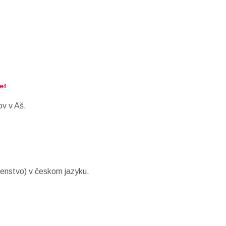
ef
ov v Aš.
enstvo) v českom jazyku.