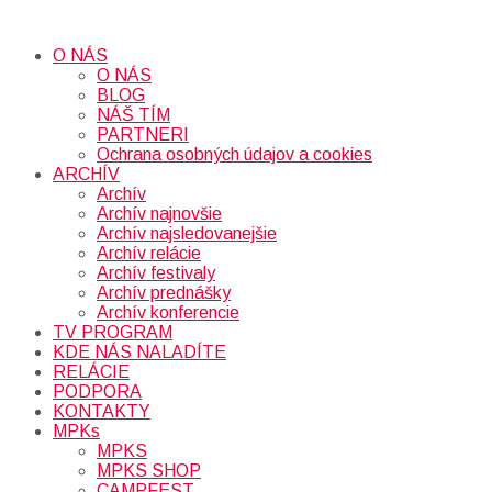
O NÁS
O NÁS
BLOG
NÁŠ TÍM
PARTNERI
Ochrana osobných údajov a cookies
ARCHÍV
Archív
Archív najnovšie
Archív najsledovanejšie
Archív relácie
Archív festivaly
Archív prednášky
Archív konferencie
TV PROGRAM
KDE NÁS NALADÍTE
RELÁCIE
PODPORA
KONTAKTY
MPKs
MPKS
MPKS SHOP
CAMPFEST