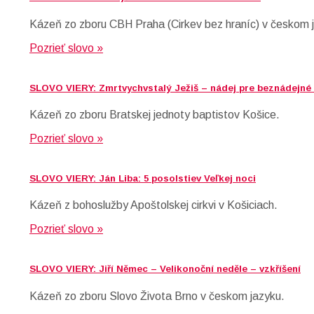
Kázeň zo zboru CBH Praha (Cirkev bez hraníc) v českom 
Pozrieť slovo »
SLOVO VIERY: Zmrtvychvstalý Ježiš – nádej pre beznádejné 
Kázeň zo zboru Bratskej jednoty baptistov Košice.
Pozrieť slovo »
SLOVO VIERY: Ján Liba: 5 posolstiev Veľkej noci
Kázeň z bohoslužby Apoštolskej cirkvi v Košiciach.
Pozrieť slovo »
SLOVO VIERY: Jiří Němec – Velikonoční neděle – vzkříšení
Kázeň zo zboru Slovo Života Brno v českom jazyku.