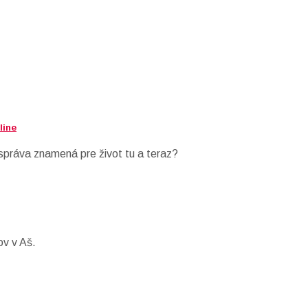
line
 správa znamená pre život tu a teraz?
ov v Aš.