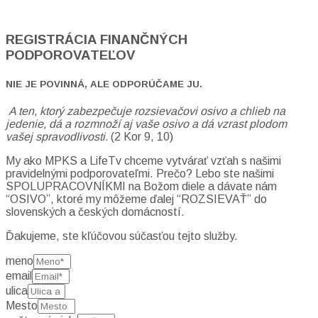
REGISTRÁCIA FINANČNÝCH
PODPOROVATEĽOV
NIE JE POVINNÁ, ALE ODPORÚČAME JU.
A ten, ktorý zabezpečuje rozsievačovi osivo a chlieb na
jedenie, dá a rozmnoží aj vaše osivo a dá vzrast plodom
vašej spravodlivosti.
(2 Kor 9, 10)
My ako MPKS a LifeTv chceme vytvárať vzťah s našimi
pravidelnými podporovateľmi. Prečo? Lebo ste našimi
SPOLUPRACOVNÍKMI na Božom diele a dávate nám
“OSIVO”, ktoré my môžeme ďalej “ROZSIEVAŤ” do
slovenských a českých domácností
.
Ďakujeme, ste kľúčovou súčasťou tejto služby.
meno
email
ulica
Mesto