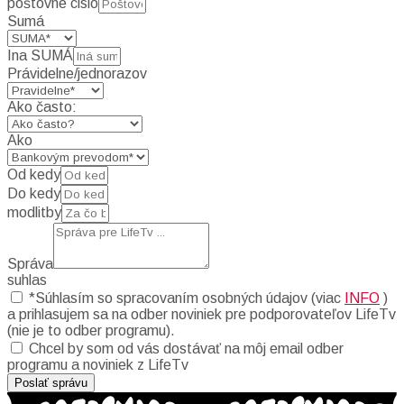
poštovné cislo
Sumá
Ina SUMÁ
Právidelne/jednorazov
Ako často:
Ako
Od kedy
Do kedy
modlitby
Správa
suhlas
*Súhlasím so spracovaním osobných údajov (viac
INFO
)
a prihlasujem sa na odber noviniek pre podporovateľov LifeTv
(nie je to odber programu).
Chcel by som od vás dostávať na môj email odber
programu a noviniek z LifeTv
Poslať správu