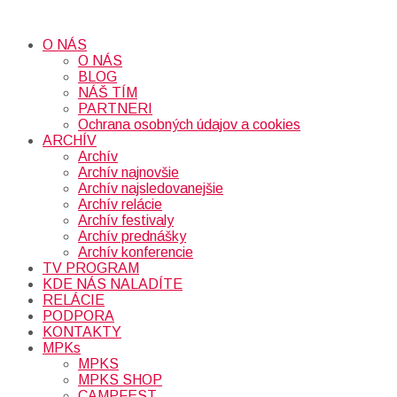
O NÁS
O NÁS
BLOG
NÁŠ TÍM
PARTNERI
Ochrana osobných údajov a cookies
ARCHÍV
Archív
Archív najnovšie
Archív najsledovanejšie
Archív relácie
Archív festivaly
Archív prednášky
Archív konferencie
TV PROGRAM
KDE NÁS NALADÍTE
RELÁCIE
PODPORA
KONTAKTY
MPKs
MPKS
MPKS SHOP
CAMPFEST