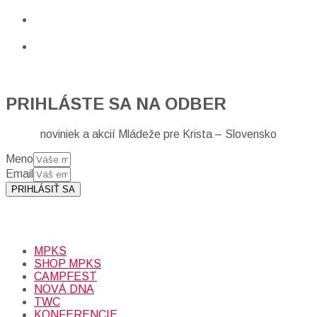
PRIHLÁSTE SA NA ODBER
noviniek a akcií Mládeže pre Krista – Slovensko
Meno
Email
PRIHLÁSIŤ SA
Prihlásením sa na odber, súhlasíte so spracovaním osobných
údajov (emailová adresa).
Viac
INFO.
MPKS
SHOP MPKS
CAMPFEST
NOVÁ DNA
TWC
KONFERENCIE