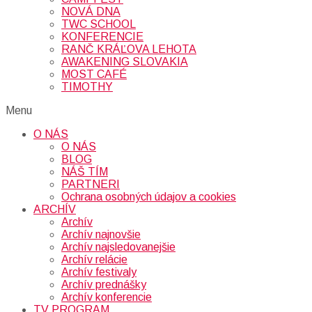
NOVÁ DNA
TWC SCHOOL
KONFERENCIE
RANČ KRÁĽOVA LEHOTA
AWAKENING SLOVAKIA
MOST CAFÉ
TIMOTHY
Menu
O NÁS
O NÁS
BLOG
NÁŠ TÍM
PARTNERI
Ochrana osobných údajov a cookies
ARCHÍV
Archív
Archív najnovšie
Archív najsledovanejšie
Archív relácie
Archív festivaly
Archív prednášky
Archív konferencie
TV PROGRAM