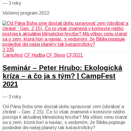
—
3 roky
Večerný program 2022
3 335
Campfest
CF Hudba
CF Slovo
CF2021
Seminár – Peter Hrubo: Ekologická
kríza – a čo ja s tým? | CampFest
2021
—
3 roky
Od Pána Boha sme dostali úlohu spravovať zem (obrábať a
chrániť – Gen. 2,15). Čo to však znamená v kontexte nášho
postoja k aktuálnej klimatickej hrozbe? Má vôbec cenu starať
sa o zem, ktorá horí a naviac, s vedomím, že Biblia popisuje
posledné dni našej planéty tak katastroficky?