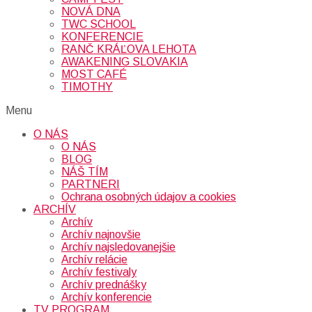
NOVÁ DNA
TWC SCHOOL
KONFERENCIE
RANČ KRÁĽOVA LEHOTA
AWAKENING SLOVAKIA
MOST CAFÉ
TIMOTHY
Menu
O NÁS
O NÁS
BLOG
NÁŠ TÍM
PARTNERI
Ochrana osobných údajov a cookies
ARCHÍV
Archív
Archív najnovšie
Archív najsledovanejšie
Archív relácie
Archív festivaly
Archív prednášky
Archív konferencie
TV PROGRAM