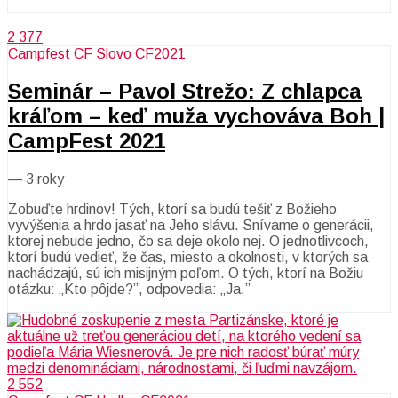
2 377
Campfest
CF Slovo
CF2021
Seminár – Pavol Strežo: Z chlapca
kráľom – keď muža vychováva Boh |
CampFest 2021
—
3 roky
Zobuďte hrdinov! Tých, ktorí sa budú tešiť z Božieho
vyvýšenia a hrdo jasať na Jeho slávu. Snívame o generácii,
ktorej nebude jedno, čo sa deje okolo nej. O jednotlivcoch,
ktorí budú vedieť, že čas, miesto a okolnosti, v ktorých sa
nachádzajú, sú ich misijným poľom. O tých, ktorí na Božiu
otázku: „Kto pôjde?”, odpovedia: „Ja.”
2 552