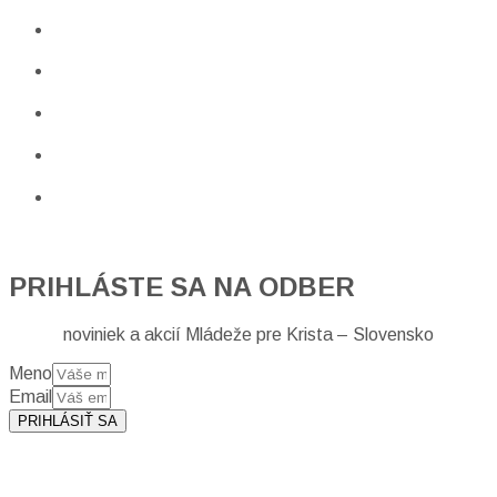
PRIHLÁSTE SA NA ODBER
noviniek a akcií Mládeže pre Krista – Slovensko
Meno
Email
PRIHLÁSIŤ SA
Prihlásením sa na odber, súhlasíte so spracovaním osobných
údajov (emailová adresa).
Viac
INFO.