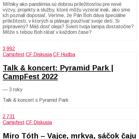
Míľniky ako pandémia sú dobrou príležitosťou pre nové
výzvy, projekty a služby, ktoré môžu vyzerať inak, ako sme
ich poznali doposiaľ. Veríme, že Pán Boh dáva špeciálne
príležitosti, v ktorých si plánuje používať svoje deti. Si
pripravený? Máš dosť oleja? Svieti tvoja lampa dostatočne?
Môže s tebou Boh rátať v každom čase?
3 992
Campfest
CF Diskusia
CF Hudba
Talk & koncert: Pyramid Park |
CampFest 2022
—
3 roky
Talk & koncert s Pyramid Park
2 731
Campfest
CF Diskusia
Miro Tóth – Vajce, mrkva, sáčok čaju