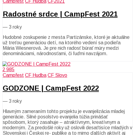
Campfest
CF Hudba
CF2021
Radostné srdce | CampFest 2021
—
3 roky
Hudobné zoskupenie z mesta Partizánske, ktoré je aktuálne
už treťou generáciou detí, na ktorého vedení sa podieľa
Mária Wiesnerová. Je pre nich radosť búrať múry medzi
denomináciami, národnosťami, či ľuďmi navzájom.
2 985
Campfest
CF Hudba
CF Slovo
GODZONE | CampFest 2022
—
3 roky
Hlavným zameraním tohto projektu je evanjelizácia mladej
generácie. Silné posolstvo evanjelia túžia prinášať
spôsobom, ktorý zasahuje – atraktívnym, kreatívnym a
moderným. Za predošlé roky už oslovili desaťtisíce mladých v
Slovenskej i Českej re- publike a to mimo ďalších aktivít aj