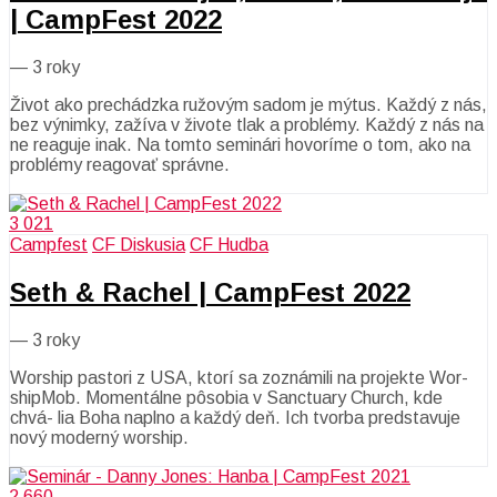
| CampFest 2022
—
3 roky
Život ako prechádzka ružovým sadom je mýtus. Každý z nás,
bez výnimky, zažíva v živote tlak a problémy. Každý z nás na
ne reaguje inak. Na tomto seminári hovoríme o tom, ako na
problémy reagovať správne.
3 021
Campfest
CF Diskusia
CF Hudba
Seth & Rachel | CampFest 2022
—
3 roky
Worship pastori z USA, ktorí sa zoznámili na projekte Wor-
shipMob. Momentálne pôsobia v Sanctuary Church, kde
chvá- lia Boha naplno a každý deň. Ich tvorba predstavuje
nový moderný worship.
2 660