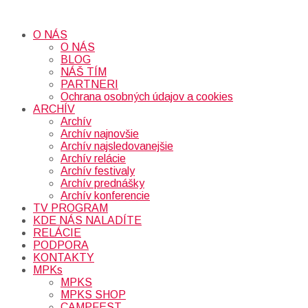
O NÁS
O NÁS
BLOG
NÁŠ TÍM
PARTNERI
Ochrana osobných údajov a cookies
ARCHÍV
Archív
Archív najnovšie
Archív najsledovanejšie
Archív relácie
Archív festivaly
Archív prednášky
Archív konferencie
TV PROGRAM
KDE NÁS NALADÍTE
RELÁCIE
PODPORA
KONTAKTY
MPKs
MPKS
MPKS SHOP
CAMPFEST