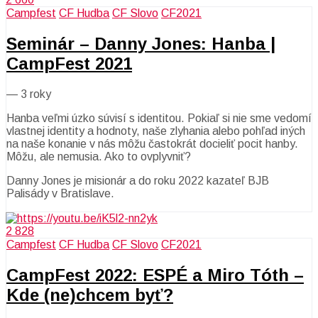
Campfest
CF Hudba
CF Slovo
CF2021
Seminár – Danny Jones: Hanba |
CampFest 2021
—
3 roky
Hanba veľmi úzko súvisí s identitou. Pokiaľ si nie sme vedomí
vlastnej identity a hodnoty, naše zlyhania alebo pohľad iných
na naše konanie v nás môžu častokrát docieliť pocit hanby.
Môžu, ale nemusia. Ako to ovplyvniť?
Danny Jones je misionár a do roku 2022 kazateľ BJB
Palisády v Bratislave.
2 828
Campfest
CF Hudba
CF Slovo
CF2021
CampFest 2022: ESPÉ a Miro Tóth –
Kde (ne)chcem byť?