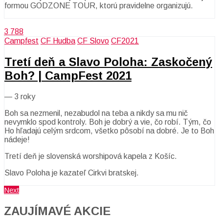
formou GODZONE TOUR, ktorú pravidelne organizujú.
3 788
Campfest
CF Hudba
CF Slovo
CF2021
Tretí deň a Slavo Poloha: Zaskočený
Boh? | CampFest 2021
—
3 roky
Boh sa nezmenil, nezabudol na teba a nikdy sa mu nič
nevymklo spod kontroly. Boh je dobrý a vie, čo robí. Tým, čo
Ho hľadajú celým srdcom, všetko pôsobí na dobré. Je to Boh
nádeje!
Tretí deň je slovenská worshipová kapela z Košíc.
Slavo Poloha je kazateľ Cirkvi bratskej.
Next
ZAUJÍMAVÉ AKCIE​