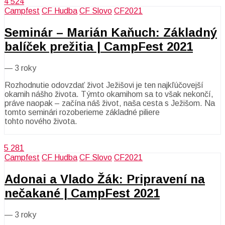
4 524
Campfest
CF Hudba
CF Slovo
CF2021
Seminár – Marián Kaňuch: Základný
balíček prežitia | CampFest 2021
—
3 roky
Rozhodnutie odovzdať život Ježišovi je ten najkľúčovejší
okamih nášho života. Týmto okamihom sa to však nekončí,
práve naopak – začína náš život, naša cesta s Ježišom. Na
tomto seminári rozoberieme základné piliere
tohto nového života.
5 281
Campfest
CF Hudba
CF Slovo
CF2021
Adonai a Vlado Žák: Pripravení na
nečakané | CampFest 2021
—
3 roky