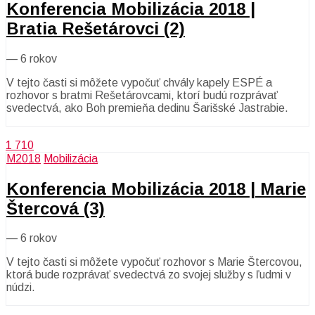
Konferencia Mobilizácia 2018 |
Bratia Rešetárovci (2)
—
6 rokov
V tejto časti si môžete vypočuť chvály kapely ESPÉ a
rozhovor s bratmi Rešetárovcami, ktorí budú rozprávať
svedectvá, ako Boh premieňa dedinu Šarišské Jastrabie.
1 710
M2018
Mobilizácia
Konferencia Mobilizácia 2018 | Marie
Štercová (3)
—
6 rokov
V tejto časti si môžete vypočuť rozhovor s Marie Štercovou,
ktorá bude rozprávať svedectvá zo svojej služby s ľudmi v
núdzi.