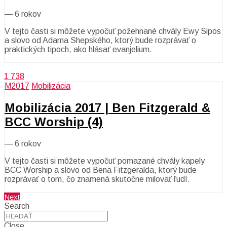
—
6 rokov
V tejto časti si môžete vypočuť požehnané chvály Ewy Sipos
a slovo od Adama Shepského, ktorý bude rozprávať o
praktických tipoch, ako hlásať evanjelium.
1 738
M2017
Mobilizácia
Mobilizácia 2017 | Ben Fitzgerald &
BCC Worship (4)
—
6 rokov
V tejto časti si môžete vypočuť pomazané chvály kapely
BCC Worship a slovo od Bena Fitzgeralda, ktorý bude
rozprávať o tom, čo znamená skutočne milovať ľudí.
Next
Search
Close