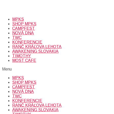
Prihlásením sa na odber, súhlasíte so spracovaním osobných
údajov (emailová adresa).
Viac
INFO.
MPKS
SHOP MPKS
CAMPFEST
NOVÁ DNA
TWC
KONFERENCIE
RANČ KRÁĽOVA LEHOTA
AWAKENING SLOVAKIA
TIMOTHY
MOST CAFE
Menu
MPKS
SHOP MPKS
CAMPFEST
NOVÁ DNA
TWC
KONFERENCIE
RANČ KRÁĽOVA LEHOTA
AWAKENING SLOVAKIA