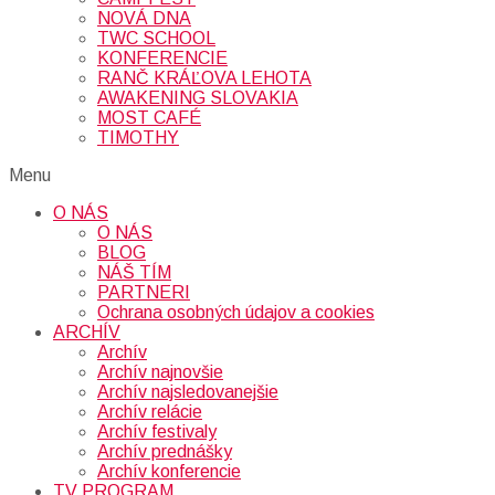
NOVÁ DNA
TWC SCHOOL
KONFERENCIE
RANČ KRÁĽOVA LEHOTA
AWAKENING SLOVAKIA
MOST CAFÉ
TIMOTHY
Menu
O NÁS
O NÁS
BLOG
NÁŠ TÍM
PARTNERI
Ochrana osobných údajov a cookies
ARCHÍV
Archív
Archív najnovšie
Archív najsledovanejšie
Archív relácie
Archív festivaly
Archív prednášky
Archív konferencie
TV PROGRAM