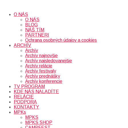
O NÁS
O NÁS
BLOG
NÁŠ TÍM
PARTNERI
Ochrana osobných údajov a cookies
ARCHÍV
Archív
Archív najnovšie
Archív najsledovanejšie
Archív relácie
Archív festivaly
Archív prednášky
Archív konferencie
TV PROGRAM
KDE NÁS NALADÍTE
RELÁCIE
PODPORA
KONTAKTY
MPKs
MPKS
MPKS SHOP
CAMPFEST