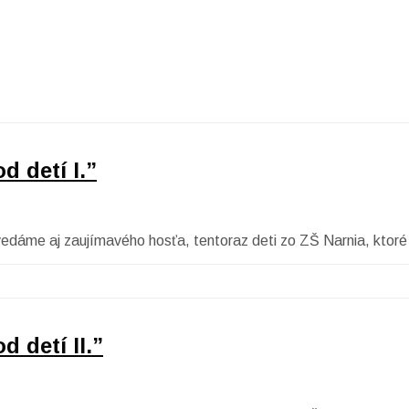
 detí I.”
vedáme aj zaujímavého hosťa, tentoraz deti zo ZŠ Narnia, ktoré n
 detí II.”