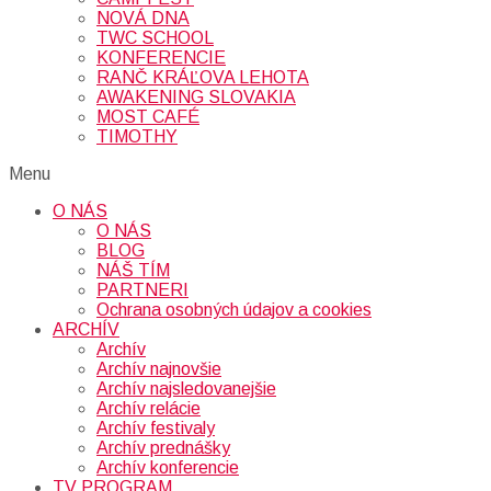
NOVÁ DNA
TWC SCHOOL
KONFERENCIE
RANČ KRÁĽOVA LEHOTA
AWAKENING SLOVAKIA
MOST CAFÉ
TIMOTHY
Menu
O NÁS
O NÁS
BLOG
NÁŠ TÍM
PARTNERI
Ochrana osobných údajov a cookies
ARCHÍV
Archív
Archív najnovšie
Archív najsledovanejšie
Archív relácie
Archív festivaly
Archív prednášky
Archív konferencie
TV PROGRAM