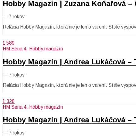
Hobby Magazín | Zuzana Koňařová – 
—
7 rokov
Relácia Hobby Magazín, ktorá nie je len o varení. Stále vysp
1 589
HM Séria 4.
Hobby magazín
Hobby Magazín | Andrea Lukáčová – T
—
7 rokov
Relácia Hobby Magazín, ktorá nie je len o varení. Stále vysp
1 328
HM Séria 4.
Hobby magazín
Hobby Magazín | Andrea Lukáčová –
—
7 rokov