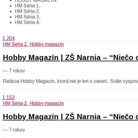
HOBBY MAGAZÍN
HM Séria 1.
HM Séria 2.
HM Séria 3.
HM Séria 4.
1 204
HM Séria 2.
Hobby magazín
Hobby Magazín | ZŠ Narnia – “Niečo od
—
7 rokov
Relácia Hobby Magazín, ktorá nie je len o varení. Stále vyspo
1 152
HM Séria 2.
Hobby magazín
Hobby Magazín | ZŠ Narnia – “Niečo od
—
7 rokov