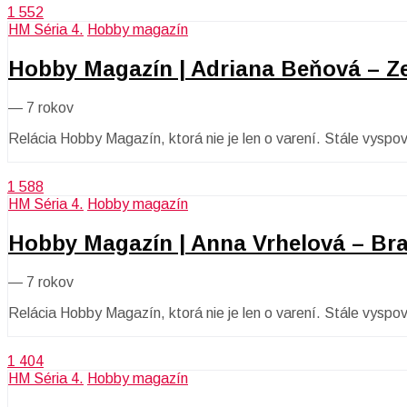
1 552
HM Séria 4.
Hobby magazín
Hobby Magazín | Adriana Beňová – 
—
7 rokov
Relácia Hobby Magazín, ktorá nie je len o varení. Stále vys
1 588
HM Séria 4.
Hobby magazín
Hobby Magazín | Anna Vrhelová – Bra
—
7 rokov
Relácia Hobby Magazín, ktorá nie je len o varení. Stále vyspo
1 404
HM Séria 4.
Hobby magazín