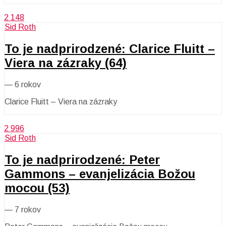
2 148
Sid Roth
To je nadprirodzené: Clarice Fluitt –
Viera na zázraky (64)
—
6 rokov
Clarice Fluitt – Viera na zázraky
2 996
Sid Roth
To je nadprirodzené: Peter
Gammons – evanjelizácia Božou
mocou (53)
—
7 rokov