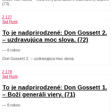
(73)
2 127
Sid Roth
To je nadprirodzené: Don Gossett 2.
– uzdravujúca moc slova. (72)
—
6 rokov
Don Gossett 2. – uzdravujúca moc slova.
2 179
Sid Roth
To je nadprirodzené: Don Gossett 1.
– Boží generáli viery. (71)
—
6 rokov