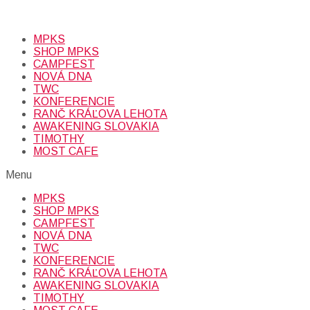
Prihlásením sa na odber, súhlasíte so spracovaním osobných
údajov (emailová adresa).
Viac
INFO.
MPKS
SHOP MPKS
CAMPFEST
NOVÁ DNA
TWC
KONFERENCIE
RANČ KRÁĽOVA LEHOTA
AWAKENING SLOVAKIA
TIMOTHY
MOST CAFE
Menu
MPKS
SHOP MPKS
CAMPFEST
NOVÁ DNA
TWC
KONFERENCIE
RANČ KRÁĽOVA LEHOTA
AWAKENING SLOVAKIA
TIMOTHY