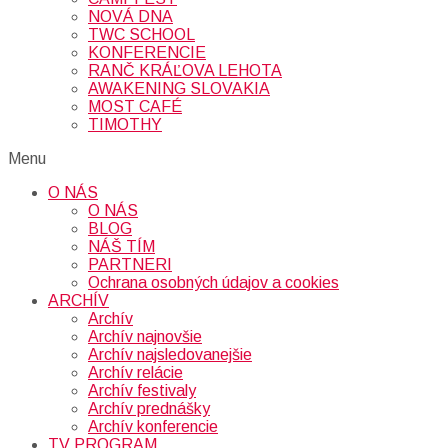
NOVÁ DNA
TWC SCHOOL
KONFERENCIE
RANČ KRÁĽOVA LEHOTA
AWAKENING SLOVAKIA
MOST CAFÉ
TIMOTHY
Menu
O NÁS
O NÁS
BLOG
NÁŠ TÍM
PARTNERI
Ochrana osobných údajov a cookies
ARCHÍV
Archív
Archív najnovšie
Archív najsledovanejšie
Archív relácie
Archív festivaly
Archív prednášky
Archív konferencie
TV PROGRAM