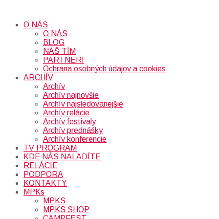
O NÁS
O NÁS
BLOG
NÁŠ TÍM
PARTNERI
Ochrana osobných údajov a cookies
ARCHÍV
Archív
Archív najnovšie
Archív najsledovanejšie
Archív relácie
Archív festivaly
Archív prednášky
Archív konferencie
TV PROGRAM
KDE NÁS NALADÍTE
RELÁCIE
PODPORA
KONTAKTY
MPKs
MPKS
MPKS SHOP
CAMPFEST