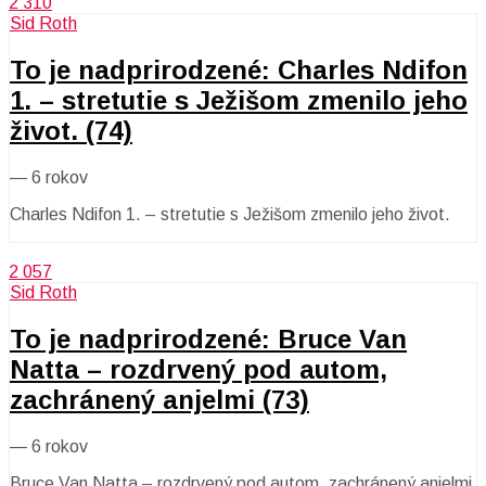
2 310
Sid Roth
To je nadprirodzené: Charles Ndifon
1. – stretutie s Ježišom zmenilo jeho
život. (74)
—
6 rokov
Charles Ndifon 1. – stretutie s Ježišom zmenilo jeho život.
2 057
Sid Roth
To je nadprirodzené: Bruce Van
Natta – rozdrvený pod autom,
zachránený anjelmi (73)
—
6 rokov
Bruce Van Natta – rozdrvený pod autom, zachránený anjelmi