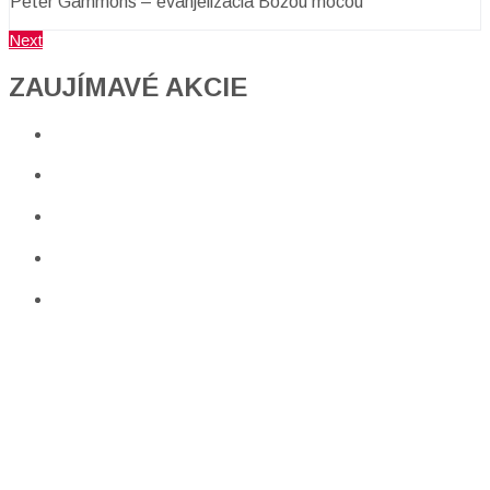
Peter Gammons – evanjelizácia Božou mocou
Next
ZAUJÍMAVÉ AKCIE​