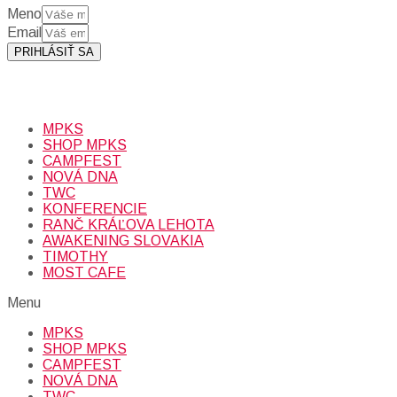
Meno
Email
PRIHLÁSIŤ SA
Prihlásením sa na odber, súhlasíte so spracovaním osobných
údajov (emailová adresa).
Viac
INFO.
MPKS
SHOP MPKS
CAMPFEST
NOVÁ DNA
TWC
KONFERENCIE
RANČ KRÁĽOVA LEHOTA
AWAKENING SLOVAKIA
TIMOTHY
MOST CAFE
Menu
MPKS
SHOP MPKS
CAMPFEST
NOVÁ DNA
TWC