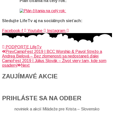
Plán čítania na celý rok:
Sledujte LifeTv aj na sociálnych sieťach:
Facebook-f
Youtube
Instagram
PODPORTE LifeTv
Prev
CampFest 2019 | BCC Worship & Pavol Strežo a
Andrea Bielová – Bez zlomenosti sa nedostaneš ďalej
CampFest 2019 | Július Slovák – Život viery tam, kde som
osadený
Next
ZAUJÍMAVÉ AKCIE​
PRIHLÁSTE SA NA ODBER
noviniek a akcií Mládeže pre Krista – Slovensko