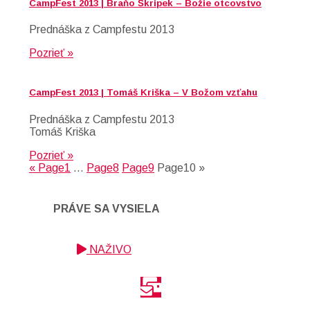
CampFest 2013 | Braňo Škripek – Božie otcovstvo
Prednáška z Campfestu 2013
Pozrieť »
CampFest 2013 | Tomáš Kriška – V Božom vzťahu
Prednáška z Campfestu 2013
Tomáš Kriška
Pozrieť »
«
Page
1
…
Page
8
Page
9
Page
10
»
PRÁVE SA VYSIELA
NAŽIVO