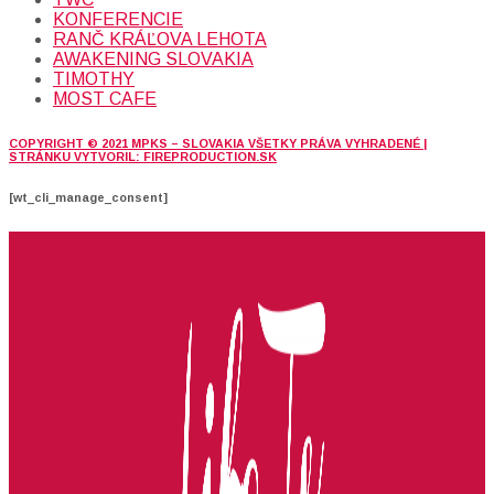
KONFERENCIE
RANČ KRÁĽOVA LEHOTA
AWAKENING SLOVAKIA
TIMOTHY
MOST CAFE
COPYRIGHT © 2021 MPKS – SLOVAKIA VŠETKY PRÁVA VYHRADENÉ |
STRÁNKU VYTVORIL: FIREPRODUCTION.SK
[wt_cli_manage_consent]