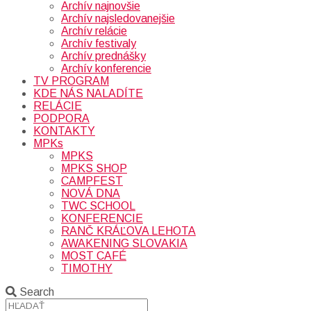
Archív najnovšie
Archív najsledovanejšie
Archív relácie
Archív festivaly
Archív prednášky
Archív konferencie
TV PROGRAM
KDE NÁS NALADÍTE
RELÁCIE
PODPORA
KONTAKTY
MPKs
MPKS
MPKS SHOP
CAMPFEST
NOVÁ DNA
TWC SCHOOL
KONFERENCIE
RANČ KRÁĽOVA LEHOTA
AWAKENING SLOVAKIA
MOST CAFÉ
TIMOTHY
Search