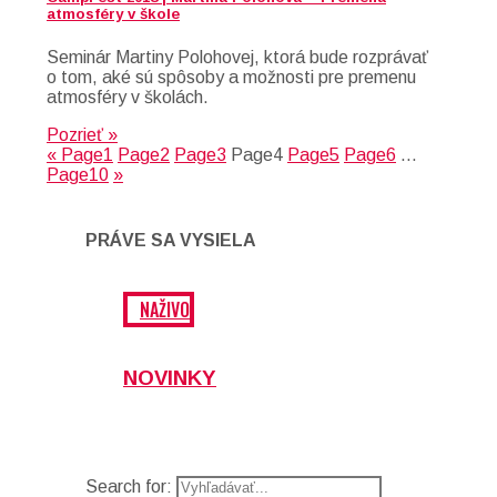
atmosféry v škole
Seminár Martiny Polohovej, ktorá bude rozprávať
o tom, aké sú spôsoby a možnosti pre premenu
atmosféry v školách.
Pozrieť »
«
Page
1
Page
2
Page
3
Page
4
Page
5
Page
6
…
Page
10
»
PRÁVE SA VYSIELA
NAŽIVO
NOVINKY
Search for: