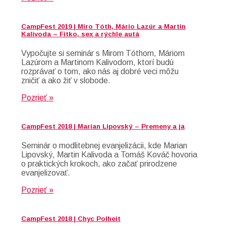
CampFest 2019 | Miro Tóth, Mário Lazúr a Martin
Kalivoda – Fitko, sex a rýchle autá
Vypočujte si seminár s Mirom Tóthom, Máriom
Lazúrom a Martinom Kalivodom, ktorí budú
rozprávať o tom, ako nás aj dobré veci môžu
zničiť a ako žiť v slobode.
Pozrieť »
CampFest 2018 | Marian Lipovský – Premeny a ja
Seminár o modlitebnej evanjelizácii, kde Marian
Lipovský, Martin Kalivoda a Tomáš Kováč hovoria
o praktických krokoch, ako začať prirodzene
evanjelizovať.
Pozrieť »
CampFest 2018 | Chyc Polheit