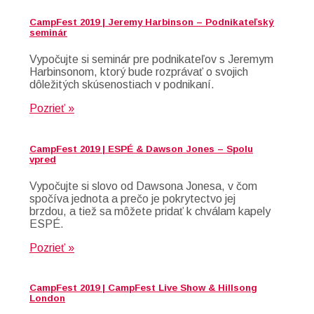
CampFest 2019 | Jeremy Harbinson – Podnikateľský
seminár
Vypočujte si seminár pre podnikateľov s Jeremym
Harbinsonom, ktorý bude rozprávať o svojich
dôležitých skúsenostiach v podnikaní.
Pozrieť »
CampFest 2019 | ESPÉ & Dawson Jones – Spolu
vpred
Vypočujte si slovo od Dawsona Jonesa, v čom
spočíva jednota a prečo je pokrytectvo jej
brzdou, a tiež sa môžete pridať k chválam kapely
ESPÉ.
Pozrieť »
CampFest 2019 | CampFest Live Show & Hillsong
London