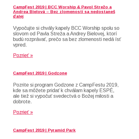
CampFest 2019 | BCC Worship & Pavol Strežo a
Andrea Bielová – Bez zlomenosti sa nedostaneš
ďalej
Vypočujte si chvály kapely BCC Worship spolu so
slovom od Pavla Streža a Andrey Bielovej, ktorí
budú rozprávať, prečo sa bez zlomenosti nedá ísť
vpred.
Pozrieť »
CampFest 2019 | Godzone
Pozrite si program Godzone z CampFestu 2019,
kde sa môžete pridať k chválam kapely ESPÉ,
ale tiež si vypočuť svedectvá o Božej milosti a
dobrote.
Pozrieť »
CampFest 2019 | Pyramid Park