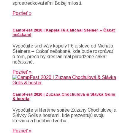
sprostredkovateľmi Božej milosti.
Pozrieť »
CampFest 2020 | Kapela F6 a Michal Steiner – Čakať
nečakané
Vypočujte si chvály kapely F6 a slovo od Michala
Steinera – Čakať nečakané, kde bude rozprávať
o tom, prečo by kresťan mal prirodzene čakať
nečakané.
Pozrieť »
CampFest 2020 | Zuzana Chochulová & Slávka Golis
& hostia
Vypočujte si literárne soirée Zuzany Chochulovej a
Slávky Golis s hosťami, kde prezentujú svoju
literárnu a hudobnú tvorbu.
Pozrieť »