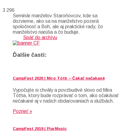
3 296
Seminár manželov Staroňovcov, kde sa
dozvieme, ako sa na manželstvo pozerá
spoločnosť a Boh, ale aj praktické rady, čo
manželstvo narúša a čo buduje.
Späť do archívu
Ďalšie časti:
CampFest 2020 | Miro Tóth – Čakať nečakané
Vypočujte si chvály a povzbudivé slovo od Mira
Tótha, ktorý bude rozprávať o tom, ako očakávať
nečakané aj v našich obdarovaniach a službách.
Pozrieť »
CampFest 2019 | PiarMusic