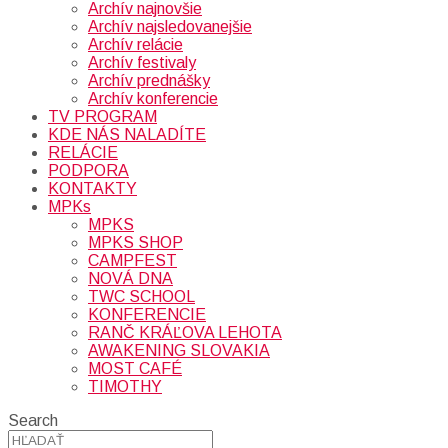
Archív najnovšie
Archív najsledovanejšie
Archív relácie
Archív festivaly
Archív prednášky
Archív konferencie
TV PROGRAM
KDE NÁS NALADÍTE
RELÁCIE
PODPORA
KONTAKTY
MPKs
MPKS
MPKS SHOP
CAMPFEST
NOVÁ DNA
TWC SCHOOL
KONFERENCIE
RANČ KRÁĽOVA LEHOTA
AWAKENING SLOVAKIA
MOST CAFÉ
TIMOTHY
Search