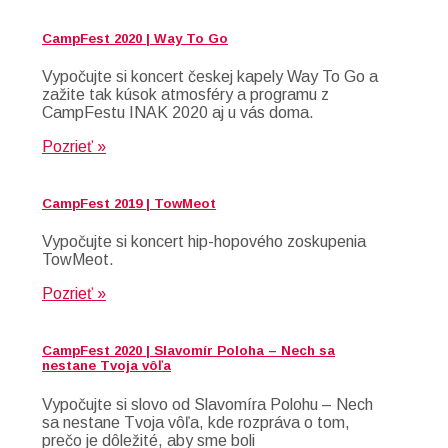
CampFest 2020 | Way To Go
Vypočujte si koncert českej kapely Way To Go a
zažite tak kúsok atmosféry a programu z
CampFestu INAK 2020 aj u vás doma.
Pozrieť »
CampFest 2019 | TowMeot
Vypočujte si koncert hip-hopového zoskupenia
TowMeot.
Pozrieť »
CampFest 2020 | Slavomír Poloha – Nech sa
nestane Tvoja vôľa
Vypočujte si slovo od Slavomíra Polohu – Nech
sa nestane Tvoja vôľa, kde rozpráva o tom,
prečo je dôležité, aby sme boli