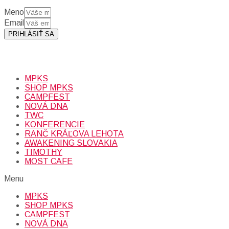
Meno
Email
PRIHLÁSIŤ SA
Prihlásením sa na odber, súhlasíte so spracovaním osobných
údajov (emailová adresa).
Viac
INFO.
MPKS
SHOP MPKS
CAMPFEST
NOVÁ DNA
TWC
KONFERENCIE
RANČ KRÁĽOVA LEHOTA
AWAKENING SLOVAKIA
TIMOTHY
MOST CAFE
Menu
MPKS
SHOP MPKS
CAMPFEST
NOVÁ DNA