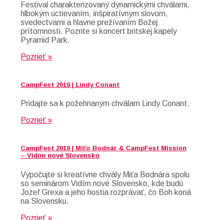
Festival charakterizovaný dynamickými chválami,
hlbokým uctievaním, inšpiratívnym slovom,
svedectvami a hlavne prežívaním Božej
prítomnosti. Pozrite si koncert britskej kapely
Pyramid Park.
Pozrieť »
CampFest 2019 | Lindy Conant
Pridajte sa k požehnaným chválam Lindy Conant.
Pozrieť »
CampFest 2019 | Miťo Bodnár & CampFest Mission
– Vidím nové Slovensko
Vypočujte si kreatívne chvály Miťa Bodnára spolu
so seminárom Vidím nové Slovensko, kde budú
Jozef Grexa a jeho hostia rozprávať, čo Boh koná
na Slovensku.
Pozrieť »