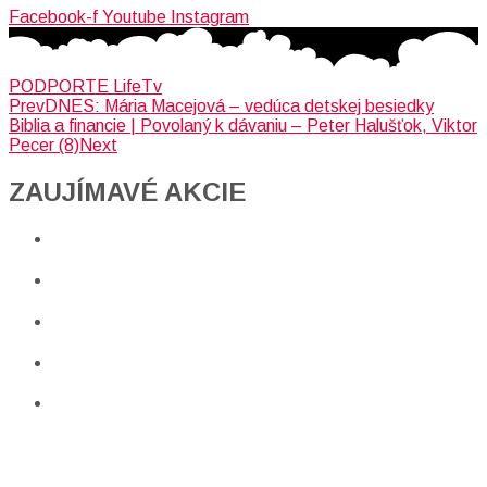
Facebook-f
Youtube
Instagram
PODPORTE LifeTv
Prev
DNES: Mária Macejová – vedúca detskej besiedky
Biblia a financie | Povolaný k dávaniu – Peter Halušťok, Viktor
Pecer (8)
Next
ZAUJÍMAVÉ AKCIE​