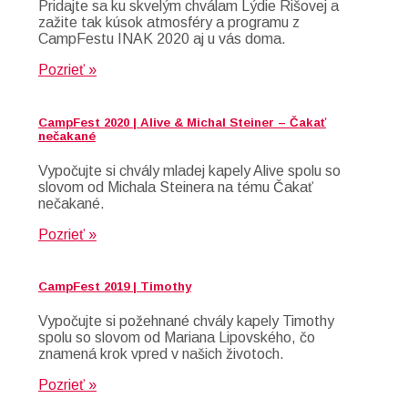
Pridajte sa ku skvelým chválam Lýdie Rišovej a
zažite tak kúsok atmosféry a programu z
CampFestu INAK 2020 aj u vás doma.
Pozrieť »
CampFest 2020 | Alive & Michal Steiner – Čakať
nečakané
Vypočujte si chvály mladej kapely Alive spolu so
slovom od Michala Steinera na tému Čakať
nečakané.
Pozrieť »
CampFest 2019 | Timothy
Vypočujte si požehnané chvály kapely Timothy
spolu so slovom od Mariana Lipovského, čo
znamená krok vpred v našich životoch.
Pozrieť »