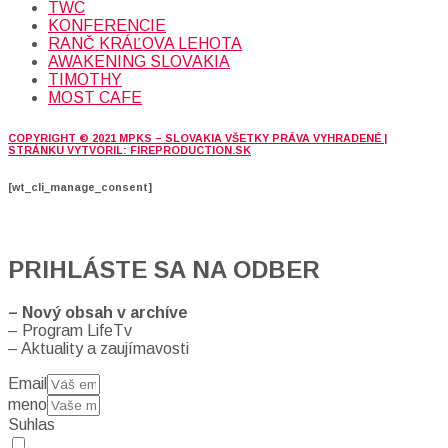
TWC
KONFERENCIE
RANČ KRÁĽOVA LEHOTA
AWAKENING SLOVAKIA
TIMOTHY
MOST CAFE
COPYRIGHT © 2021 MPKS – SLOVAKIA VŠETKY PRÁVA VYHRADENÉ |
STRÁNKU VYTVORIL: FIREPRODUCTION.SK
[wt_cli_manage_consent]
PRIHLÁSTE SA NA ODBER
– Nový obsah v archíve
– Program LifeTv
– Aktuality a zaujímavosti
Email
meno
Suhlas