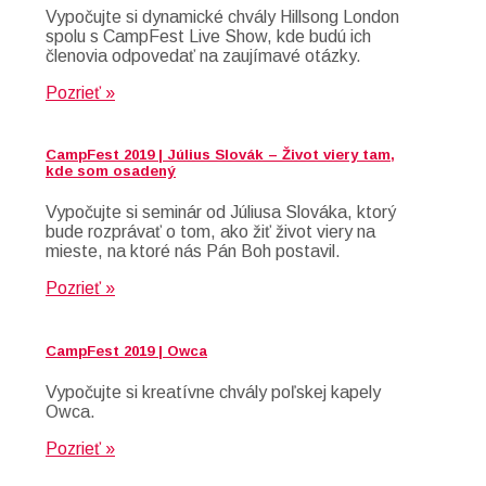
Vypočujte si dynamické chvály Hillsong London
spolu s CampFest Live Show, kde budú ich
členovia odpovedať na zaujímavé otázky.
Pozrieť »
CampFest 2019 | Július Slovák – Život viery tam,
kde som osadený
Vypočujte si seminár od Júliusa Slováka, ktorý
bude rozprávať o tom, ako žiť život viery na
mieste, na ktoré nás Pán Boh postavil.
Pozrieť »
CampFest 2019 | Owca
Vypočujte si kreatívne chvály poľskej kapely
Owca.
Pozrieť »