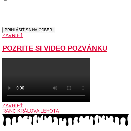
Prihlásením sa na odber, súhlasíte so spracovaním osobných
údajov (emailová adresa).
Vaše súkromie berieme vážne.
Viac informácií:
Ochrana osobných údajov.
PRIHLÁSIŤ SA NA ODBER
ZAVRIEŤ
POZRITE SI VIDEO POZVÁNKU
ZAVRIEŤ
RANČ KRÁĽOVA LEHOTA