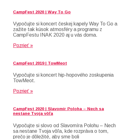
CampFest 2020 | Way To Go
Vypočujte si koncert českej kapely Way To Go a
zažite tak kúsok atmosféry a programu z
CampFestu INAK 2020 aj u vás doma.
Pozrieť »
CampFest 2019 | TowMeot
Vypočujte si koncert hip-hopového zoskupenia
TowMeot.
Pozrieť »
CampFest 2020 | Slavomír Poloha – Nech sa
nestane Tvoja vôľa
Vypočujte si slovo od Slavomíra Polohu – Nech
sa nestane Tvoja vôľa, kde rozpráva o tom,
prečo je dôležité, aby sme boli