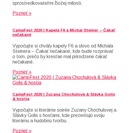
sprostredkovateľmi Božej milosti.
Pozrieť »
CampFest 2020 | Kapela F6 a Michal Steiner – Čakať
nečakané
Vypočujte si chvály kapely F6 a slovo od Michala
Steinera – Čakať nečakané, kde bude rozprávať
o tom, prečo by kresťan mal prirodzene čakať
nečakané.
Pozrieť »
CampFest 2020 | Zuzana Chochulová & Slávka Golis
& hostia
Vypočujte si literárne soirée Zuzany Chochulovej a
Slávky Golis s hosťami, kde prezentujú svoju
literárnu a hudobnú tvorbu.
Pozrieť »