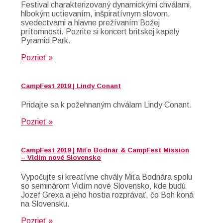
Festival charakterizovaný dynamickými chválami,
hlbokým uctievaním, inšpiratívnym slovom,
svedectvami a hlavne prežívaním Božej
prítomnosti. Pozrite si koncert britskej kapely
Pyramid Park.
Pozrieť »
CampFest 2019 | Lindy Conant
Pridajte sa k požehnaným chválam Lindy Conant.
Pozrieť »
CampFest 2019 | Miťo Bodnár & CampFest Mission
– Vidím nové Slovensko
Vypočujte si kreatívne chvály Miťa Bodnára spolu
so seminárom Vidím nové Slovensko, kde budú
Jozef Grexa a jeho hostia rozprávať, čo Boh koná
na Slovensku.
Pozrieť »