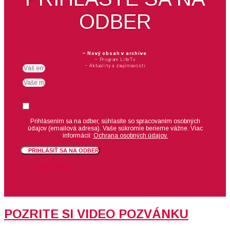
ODBER
– Nový obsah v archíve
– Program LifeTv
– Aktuality a zaujímavosti
Email
meno
Suhlas
Prihlásením sa na odber, súhlasíte so spracovaním osobných
údajov (emailová adresa).
Vaše súkromie berieme vážne. Viac
informácií:
Ochrana osobných údajov.
PRIHLÁSIŤ SA NA ODBER
ZAVRIEŤ
POZRITE SI VIDEO POZVÁNKU