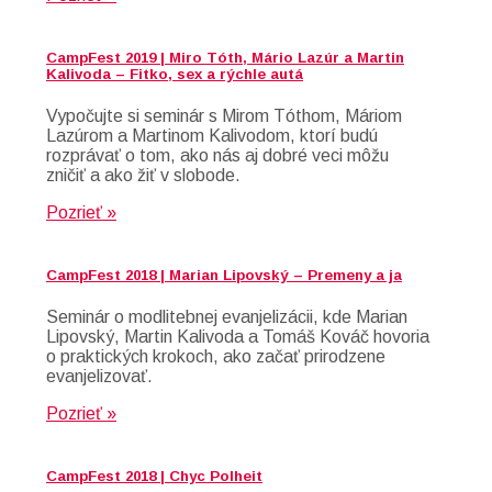
CampFest 2019 | Miro Tóth, Mário Lazúr a Martin
Kalivoda – Fitko, sex a rýchle autá
Vypočujte si seminár s Mirom Tóthom, Máriom
Lazúrom a Martinom Kalivodom, ktorí budú
rozprávať o tom, ako nás aj dobré veci môžu
zničiť a ako žiť v slobode.
Pozrieť »
CampFest 2018 | Marian Lipovský – Premeny a ja
Seminár o modlitebnej evanjelizácii, kde Marian
Lipovský, Martin Kalivoda a Tomáš Kováč hovoria
o praktických krokoch, ako začať prirodzene
evanjelizovať.
Pozrieť »
CampFest 2018 | Chyc Polheit