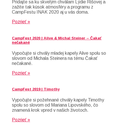
Pridajte sa ku skvelým chválam Lýdie Rišovej a
zažite tak kúsok atmosféry a programu z
CampFestu INAK 2020 aj u vás doma.
Pozrieť »
CampFest 2020 | Alive & Michal Steiner – Čakať
nečakané
Vypočujte si chvály mladej kapely Alive spolu so
slovom od Michala Steinera na tému Čakať
nečakané.
Pozrieť »
CampFest 2019 | Timothy
Vypočujte si požehnané chvály kapely Timothy
spolu so slovom od Mariana Lipovského, čo
znamená krok vpred v našich životoch.
Pozrieť »