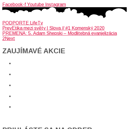
Facebook-f
Youtube
Instagram
PODPORTE LifeTv
Prev
Etika mezi světy | Slova // #1 Komenský 2020
PREMENA: 5. Adam Shepski – Modlitebná evanjelizácia
2
Next
ZAUJÍMAVÉ AKCIE​