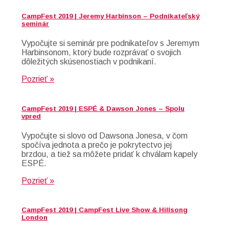
CampFest 2019 | Jeremy Harbinson – Podnikateľský
seminár
Vypočujte si seminár pre podnikateľov s Jeremym
Harbinsonom, ktorý bude rozprávať o svojich
dôležitých skúsenostiach v podnikaní.
Pozrieť »
CampFest 2019 | ESPÉ & Dawson Jones – Spolu
vpred
Vypočujte si slovo od Dawsona Jonesa, v čom
spočíva jednota a prečo je pokrytectvo jej
brzdou, a tiež sa môžete pridať k chválam kapely
ESPÉ.
Pozrieť »
CampFest 2019 | CampFest Live Show & Hillsong
London