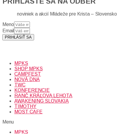
PRIHLÁSTE SA NA ODBER
noviniek a akcií Mládeže pre Krista – Slovensko
Meno
Email
PRIHLÁSIŤ SA
Prihlásením sa na odber, súhlasíte so spracovaním osobných
údajov (emailová adresa).
Viac
INFO.
MPKS
SHOP MPKS
CAMPFEST
NOVÁ DNA
TWC
KONFERENCIE
RANČ KRÁĽOVA LEHOTA
AWAKENING SLOVAKIA
TIMOTHY
MOST CAFE
Menu
MPKS