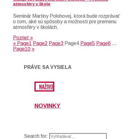
atmosféry v škole
Seminár Martiny Polohovej, ktorá bude rozprávať
o tom, aké sú spôsoby a možnosti pre premenu
atmosféry v školách.
Pozrieť »
«
Page
1
Page
2
Page
3
Page
4
Page
5
Page
6
…
Page
10
»
PRÁVE SA VYSIELA
NAŽIVO
NOVINKY
Search for: