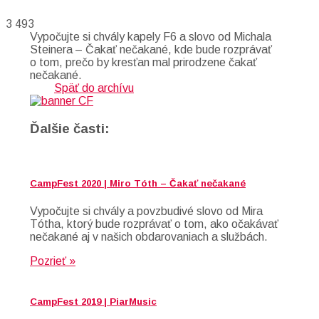
3 493
Vypočujte si chvály kapely F6 a slovo od Michala
Steinera – Čakať nečakané, kde bude rozprávať
o tom, prečo by kresťan mal prirodzene čakať
nečakané.
Späť do archívu
Ďalšie časti:
CampFest 2020 | Miro Tóth – Čakať nečakané
Vypočujte si chvály a povzbudivé slovo od Mira
Tótha, ktorý bude rozprávať o tom, ako očakávať
nečakané aj v našich obdarovaniach a službách.
Pozrieť »
CampFest 2019 | PiarMusic