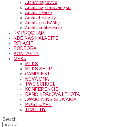
Archív najnovšie
Archív najsledovanejšie
Archív relácie
Archív festivaly
Archív prednášky
Archív konferencie
TV PROGRAM
KDE NÁS NALADÍTE
RELÁCIE
PODPORA
KONTAKTY
MPKs
MPKS
MPKS SHOP
CAMPFEST
NOVÁ DNA
TWC SCHOOL
KONFERENCIE
RANČ KRÁĽOVA LEHOTA
AWAKENING SLOVAKIA
MOST CAFÉ
TIMOTHY
Search