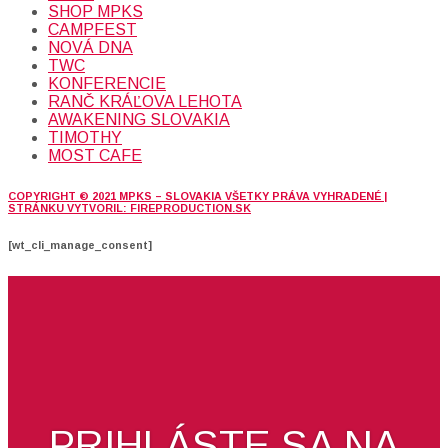
SHOP MPKS
CAMPFEST
NOVÁ DNA
TWC
KONFERENCIE
RANČ KRÁĽOVA LEHOTA
AWAKENING SLOVAKIA
TIMOTHY
MOST CAFE
COPYRIGHT © 2021 MPKS – SLOVAKIA VŠETKY PRÁVA VYHRADENÉ |
STRÁNKU VYTVORIL: FIREPRODUCTION.SK
[wt_cli_manage_consent]
PRIHLÁSTE SA NA