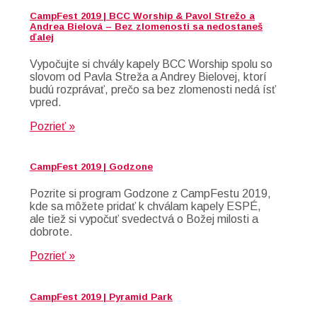
CampFest 2019 | BCC Worship & Pavol Strežo a
Andrea Bielová – Bez zlomenosti sa nedostaneš
ďalej
Vypočujte si chvály kapely BCC Worship spolu so
slovom od Pavla Streža a Andrey Bielovej, ktorí
budú rozprávať, prečo sa bez zlomenosti nedá ísť
vpred.
Pozrieť »
CampFest 2019 | Godzone
Pozrite si program Godzone z CampFestu 2019,
kde sa môžete pridať k chválam kapely ESPÉ,
ale tiež si vypočuť svedectvá o Božej milosti a
dobrote.
Pozrieť »
CampFest 2019 | Pyramid Park