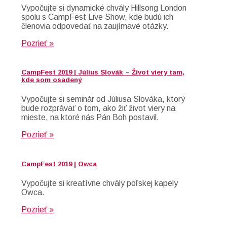
Vypočujte si dynamické chvály Hillsong London
spolu s CampFest Live Show, kde budú ich
členovia odpovedať na zaujímavé otázky.
Pozrieť »
CampFest 2019 | Július Slovák – Život viery tam,
kde som osadený
Vypočujte si seminár od Júliusa Slováka, ktorý
bude rozprávať o tom, ako žiť život viery na
mieste, na ktoré nás Pán Boh postavil.
Pozrieť »
CampFest 2019 | Owca
Vypočujte si kreatívne chvály poľskej kapely
Owca.
Pozrieť »