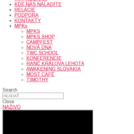
KDE NÁS NALADÍTE
RELÁCIE
PODPORA
KONTAKTY
MPKs
MPKS
MPKS SHOP
CAMPFEST
NOVÁ DNA
TWC SCHOOL
KONFERENCIE
RANČ KRÁĽOVA LEHOTA
AWAKENING SLOVAKIA
MOST CAFÉ
TIMOTHY
Search
Close
NAŽIVO