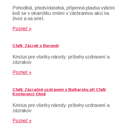
Pohodlná, předvídatelná, příjemná plavba výletní
lodí se v okamžiku změní v záchrannou akci na
život a na smrt.
Pozrieť »
CfaN: Zázrak v Burundi
Kristus pre všetky národy: príbehy uzdravení a
zázrakov
Pozrieť »
CfaN: Zázračné uzdravení v Bulharsku při CfaN
Konferenci Ohně
Kristus pre všetky národy: príbehy uzdravení a
zázrakov
Pozrieť »