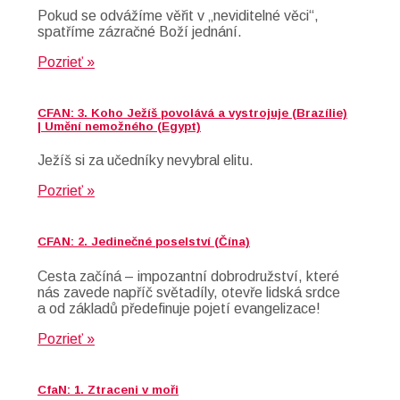
Pokud se odvážíme věřit v „neviditelné věci“,
spatříme zázračné Boží jednání.
Pozrieť »
CFAN: 3. Koho Ježíš povolává a vystrojuje (Brazílie)
| Umění nemožného (Egypt)
Ježíš si za učedníky nevybral elitu.
Pozrieť »
CFAN: 2. Jedinečné poselství (Čína)
Cesta začíná – impozantní dobrodružství, které
nás zavede napříč světadíly, otevře lidská srdce
a od základů předefinuje pojetí evangelizace!
Pozrieť »
CfaN: 1. Ztraceni v moři