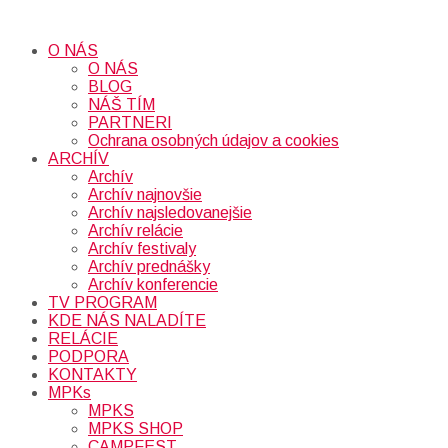
O NÁS
O NÁS
BLOG
NÁŠ TÍM
PARTNERI
Ochrana osobných údajov a cookies
ARCHÍV
Archív
Archív najnovšie
Archív najsledovanejšie
Archív relácie
Archív festivaly
Archív prednášky
Archív konferencie
TV PROGRAM
KDE NÁS NALADÍTE
RELÁCIE
PODPORA
KONTAKTY
MPKs
MPKS
MPKS SHOP
CAMPFEST