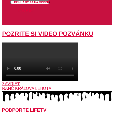
PRIHLÁSIŤ SA NA ODBER
ZAVRIEŤ
POZRITE SI VIDEO POZVÁNKU
ZAVRIEŤ
RANČ KRÁĽOVA LEHOTA
PODPORTE LIFETV