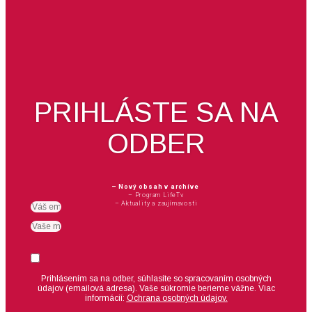
PRIHLÁSTE SA NA
ODBER
– Nový obsah v archíve
– Program LifeTv
– Aktuality a zaujímavosti
Email
meno
Suhlas
Prihlásením sa na odber, súhlasíte so spracovaním osobných
údajov (emailová adresa).
Vaše súkromie berieme vážne. Viac
informácií:
Ochrana osobných údajov.