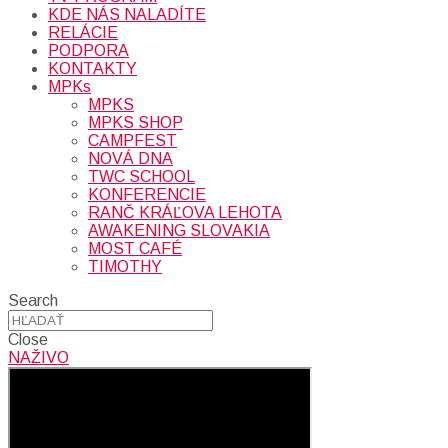
KDE NÁS NALADÍTE
RELÁCIE
PODPORA
KONTAKTY
MPKs
MPKS
MPKS SHOP
CAMPFEST
NOVÁ DNA
TWC SCHOOL
KONFERENCIE
RANČ KRÁĽOVA LEHOTA
AWAKENING SLOVAKIA
MOST CAFÉ
TIMOTHY
Search
Close
NAŽIVO