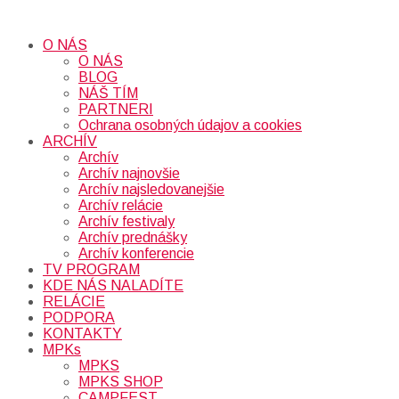
O NÁS
O NÁS
BLOG
NÁŠ TÍM
PARTNERI
Ochrana osobných údajov a cookies
ARCHÍV
Archív
Archív najnovšie
Archív najsledovanejšie
Archív relácie
Archív festivaly
Archív prednášky
Archív konferencie
TV PROGRAM
KDE NÁS NALADÍTE
RELÁCIE
PODPORA
KONTAKTY
MPKs
MPKS
MPKS SHOP
CAMPFEST