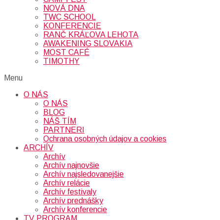
NOVÁ DNA
TWC SCHOOL
KONFERENCIE
RANČ KRÁĽOVA LEHOTA
AWAKENING SLOVAKIA
MOST CAFÉ
TIMOTHY
Menu
O NÁS
O NÁS
BLOG
NÁŠ TÍM
PARTNERI
Ochrana osobných údajov a cookies
ARCHÍV
Archív
Archív najnovšie
Archív najsledovanejšie
Archív relácie
Archív festivaly
Archív prednášky
Archív konferencie
TV PROGRAM