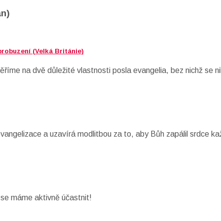
an)
robuzení (Velká Británie)
říme na dvě důležité vlastnosti posla evangelia, bez nichž se n
 evangelizace a uzavírá modlitbou za to, aby Bůh zapálil srdce k
é se máme aktivně účastnit!