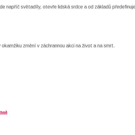
 napříč světadíly, otevře lidská srdce a od základů předefinuje
v okamžiku změní v záchrannou akci na život a na smrt.
Ohně