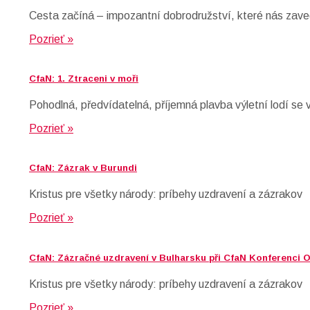
Cesta začíná – impozantní dobrodružství, které nás zavede
Pozrieť »
CfaN: 1. Ztraceni v moři
Pohodlná, předvídatelná, příjemná plavba výletní lodí se 
Pozrieť »
CfaN: Zázrak v Burundi
Kristus pre všetky národy: príbehy uzdravení a zázrakov
Pozrieť »
CfaN: Zázračné uzdravení v Bulharsku při CfaN Konferenci 
Kristus pre všetky národy: príbehy uzdravení a zázrakov
Pozrieť »