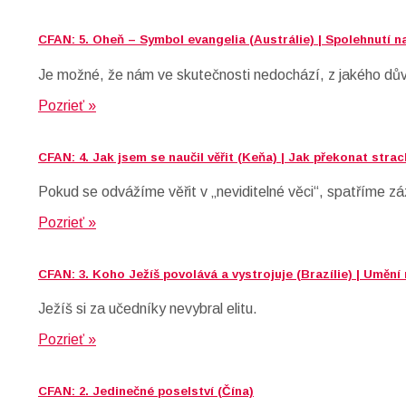
CFAN: 5. Oheň – Symbol evangelia (Austrálie) | Spolehnutí 
Je možné, že nám ve skutečnosti nedochází, z jakého dů
Pozrieť »
CFAN: 4. Jak jsem se naučil věřit (Keňa) | Jak překonat strac
Pokud se odvážíme věřit v „neviditelné věci“, spatříme zá
Pozrieť »
CFAN: 3. Koho Ježíš povolává a vystrojuje (Brazílie) | Uměn
Ježíš si za učedníky nevybral elitu.
Pozrieť »
CFAN: 2. Jedinečné poselství (Čína)