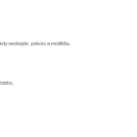
ikdy neobejde: pokoru a modlitbu.
aždého,