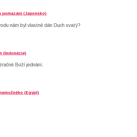
na pomazání (Japonsko)
vodu nám byl vlastně dán Duch svatý?
h (Indonézie)
zračné Boží jednání.
í nemožného (Egypt)