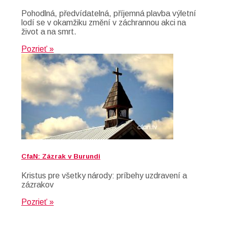
Pohodlná, předvídatelná, příjemná plavba výletní
lodí se v okamžiku změní v záchrannou akci na
život a na smrt.
Pozrieť »
CfaN: Zázrak v Burundi
Kristus pre všetky národy: príbehy uzdravení a
zázrakov
Pozrieť »