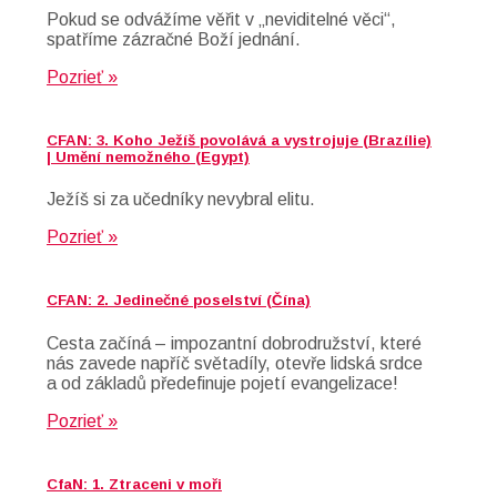
Pokud se odvážíme věřit v „neviditelné věci“,
spatříme zázračné Boží jednání.
Pozrieť »
CFAN: 3. Koho Ježíš povolává a vystrojuje (Brazílie)
| Umění nemožného (Egypt)
Ježíš si za učedníky nevybral elitu.
Pozrieť »
CFAN: 2. Jedinečné poselství (Čína)
Cesta začíná – impozantní dobrodružství, které
nás zavede napříč světadíly, otevře lidská srdce
a od základů předefinuje pojetí evangelizace!
Pozrieť »
CfaN: 1. Ztraceni v moři