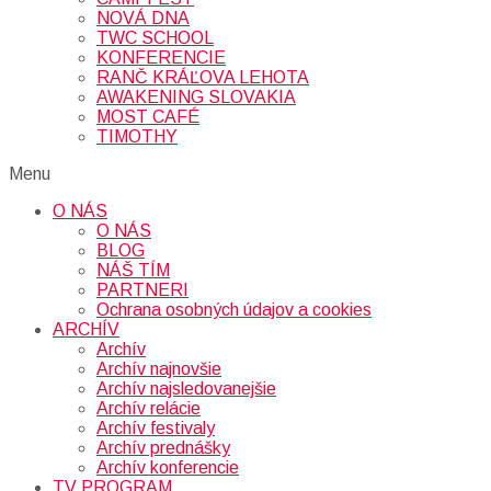
NOVÁ DNA
TWC SCHOOL
KONFERENCIE
RANČ KRÁĽOVA LEHOTA
AWAKENING SLOVAKIA
MOST CAFÉ
TIMOTHY
Menu
O NÁS
O NÁS
BLOG
NÁŠ TÍM
PARTNERI
Ochrana osobných údajov a cookies
ARCHÍV
Archív
Archív najnovšie
Archív najsledovanejšie
Archív relácie
Archív festivaly
Archív prednášky
Archív konferencie
TV PROGRAM