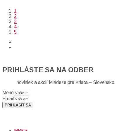
1
2
3
4
5
PRIHLÁSTE SA NA ODBER
noviniek a akcií Mládeže pre Krista – Slovensko
Meno
Email
PRIHLÁSIŤ SA
Prihlásením sa na odber, súhlasíte so spracovaním osobných
údajov (emailová adresa).
Viac
INFO.
MPKS