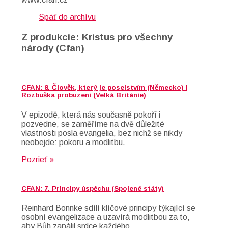
Späť do archívu
Z produkcie: Kristus pro všechny
národy (Cfan)
CFAN: 8. Člověk, který je poselstvím (Německo) |
Rozbuška probuzení (Velká Británie)
V epizodě, která nás současně pokoří i
pozvedne, se zaměříme na dvě důležité
vlastnosti posla evangelia, bez nichž se nikdy
neobejde: pokoru a modlitbu.
Pozrieť »
CFAN: 7. Principy úspěchu (Spojené státy)
Reinhard Bonnke sdílí klíčové principy týkající se
osobní evangelizace a uzavírá modlitbou za to,
aby Bůh zapálil srdce každého,