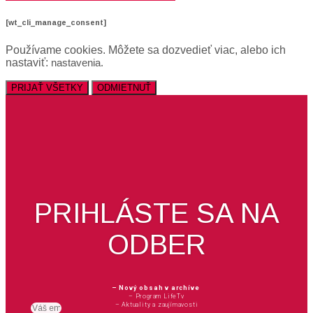
[wt_cli_manage_consent]
Používame cookies. Môžete sa dozvedieť viac, alebo ich
nastaviť:
nastavenia
.
PRIJAŤ VŠETKY
ODMIETNUŤ
PRIHLÁSTE SA NA
ODBER
– Nový obsah v archíve
– Program LifeTv
– Aktuality a zaujímavosti
Email