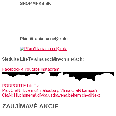
SHOP.MPKS.SK
Plán čítania na celý rok:
Sledujte LifeTv aj na sociálnych sieťach:
Facebook-f
Youtube
Instagram
PODPORTE LifeTv
Prev
CfaN: Dva muži náhodou přišli na CfaN kampaň
CfaN: Hluchoněmá dívka uzdravena během chval
Next
ZAUJÍMAVÉ AKCIE​