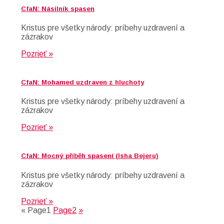
CfaN: Násilník spasen
Kristus pre všetky národy: príbehy uzdravení a
zázrakov
Pozrieť »
CfaN: Mohamed uzdraven z hluchoty
Kristus pre všetky národy: príbehy uzdravení a
zázrakov
Pozrieť »
CfaN: Mocný příběh spasení (Isha Bejeru)
Kristus pre všetky národy: príbehy uzdravení a
zázrakov
Pozrieť »
«
Page
1
Page
2
»