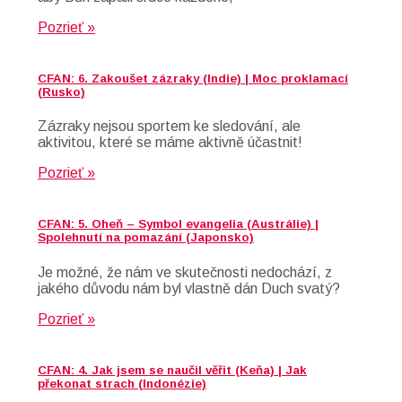
Pozrieť »
CFAN: 6. Zakoušet zázraky (Indie) | Moc proklamací
(Rusko)
Zázraky nejsou sportem ke sledování, ale
aktivitou, které se máme aktivně účastnit!
Pozrieť »
CFAN: 5. Oheň – Symbol evangelia (Austrálie) |
Spolehnutí na pomazání (Japonsko)
Je možné, že nám ve skutečnosti nedochází, z
jakého důvodu nám byl vlastně dán Duch svatý?
Pozrieť »
CFAN: 4. Jak jsem se naučil věřit (Keňa) | Jak
překonat strach (Indonézie)