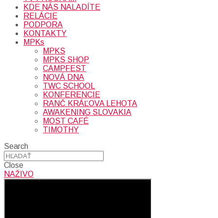
KDE NÁS NALADÍTE
RELÁCIE
PODPORA
KONTAKTY
MPKs
MPKS
MPKS SHOP
CAMPFEST
NOVÁ DNA
TWC SCHOOL
KONFERENCIE
RANČ KRÁĽOVA LEHOTA
AWAKENING SLOVAKIA
MOST CAFÉ
TIMOTHY
Search
Close
NAŽIVO