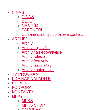
O NÁS
O NÁS
BLOG
NÁŠ TÍM
PARTNERI
Ochrana osobných údajov a cookies
ARCHÍV
Archív
Archív najnovšie
Archív najsledovanejšie
Archív relácie
Archív festivaly
Archív prednášky
Archív konferencie
TV PROGRAM
KDE NÁS NALADÍTE
RELÁCIE
PODPORA
KONTAKTY
MPKs
MPKS
MPKS SHOP
CAMPFEST