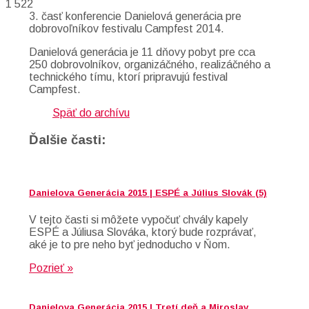
1 522
3. časť konferencie Danielová generácia pre
dobrovoľníkov festivalu Campfest 2014.
Danielová generácia je 11 dňovy pobyt pre cca
250 dobrovolníkov, organizáčného, realizáčného a
technického tímu, ktorí pripravujú festival
Campfest.
Späť do archívu
Ďalšie časti:
Danielova Generácia 2015 | ESPÉ a Július Slovák (5)
V tejto časti si môžete vypočuť chvály kapely
ESPÉ a Júliusa Slováka, ktorý bude rozprávať,
aké je to pre neho byť jednoducho v Ňom.
Pozrieť »
Danielova Generácia 2015 | Tretí deň a Miroslav