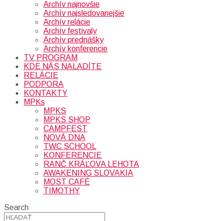
Archív najnovšie
Archív najsledovanejšie
Archív relácie
Archív festivaly
Archív prednášky
Archív konferencie
TV PROGRAM
KDE NÁS NALADÍTE
RELÁCIE
PODPORA
KONTAKTY
MPKs
MPKS
MPKS SHOP
CAMPFEST
NOVÁ DNA
TWC SCHOOL
KONFERENCIE
RANČ KRÁĽOVA LEHOTA
AWAKENING SLOVAKIA
MOST CAFÉ
TIMOTHY
Search