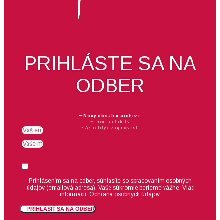
PRIHLÁSTE SA NA
ODBER
– Nový obsah v archíve
– Program LifeTv
– Aktuality a zaujímavosti
Email
meno
Suhlas
Prihlásením sa na odber, súhlasíte so spracovaním osobných
údajov (emailová adresa).
Vaše súkromie berieme vážne. Viac
informácií:
Ochrana osobných údajov.
PRIHLÁSIŤ SA NA ODBER