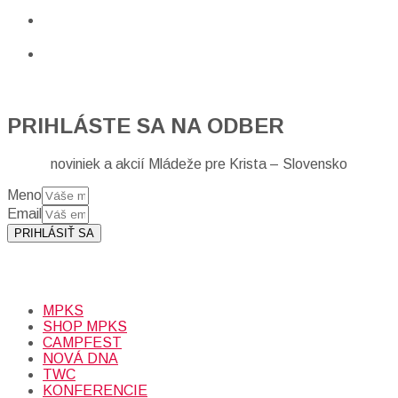
PRIHLÁSTE SA NA ODBER
noviniek a akcií Mládeže pre Krista – Slovensko
Meno
Email
PRIHLÁSIŤ SA
Prihlásením sa na odber, súhlasíte so spracovaním osobných
údajov (emailová adresa).
Viac
INFO.
MPKS
SHOP MPKS
CAMPFEST
NOVÁ DNA
TWC
KONFERENCIE