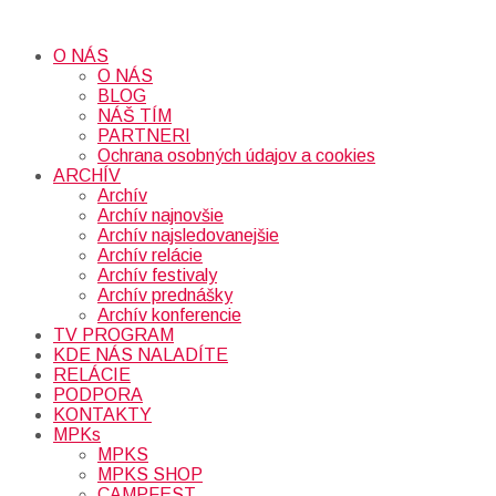
O NÁS
O NÁS
BLOG
NÁŠ TÍM
PARTNERI
Ochrana osobných údajov a cookies
ARCHÍV
Archív
Archív najnovšie
Archív najsledovanejšie
Archív relácie
Archív festivaly
Archív prednášky
Archív konferencie
TV PROGRAM
KDE NÁS NALADÍTE
RELÁCIE
PODPORA
KONTAKTY
MPKs
MPKS
MPKS SHOP
CAMPFEST