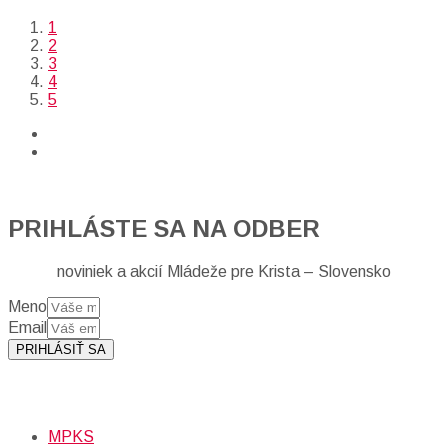
1
2
3
4
5
PRIHLÁSTE SA NA ODBER
noviniek a akcií Mládeže pre Krista – Slovensko
Meno
Email
PRIHLÁSIŤ SA
Prihlásením sa na odber, súhlasíte so spracovaním osobných
údajov (emailová adresa).
Viac
INFO.
MPKS