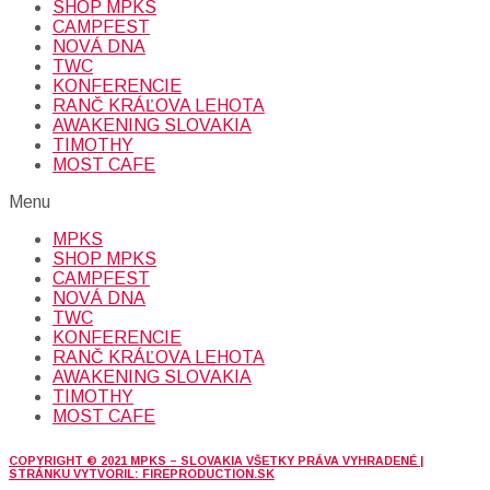
SHOP MPKS
CAMPFEST
NOVÁ DNA
TWC
KONFERENCIE
RANČ KRÁĽOVA LEHOTA
AWAKENING SLOVAKIA
TIMOTHY
MOST CAFE
Menu
MPKS
SHOP MPKS
CAMPFEST
NOVÁ DNA
TWC
KONFERENCIE
RANČ KRÁĽOVA LEHOTA
AWAKENING SLOVAKIA
TIMOTHY
MOST CAFE
COPYRIGHT © 2021 MPKS – SLOVAKIA VŠETKY PRÁVA VYHRADENÉ |
STRÁNKU VYTVORIL: FIREPRODUCTION.SK