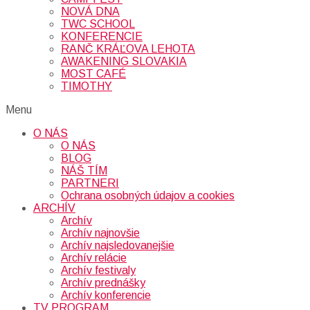
NOVÁ DNA
TWC SCHOOL
KONFERENCIE
RANČ KRÁĽOVA LEHOTA
AWAKENING SLOVAKIA
MOST CAFÉ
TIMOTHY
Menu
O NÁS
O NÁS
BLOG
NÁŠ TÍM
PARTNERI
Ochrana osobných údajov a cookies
ARCHÍV
Archív
Archív najnovšie
Archív najsledovanejšie
Archív relácie
Archív festivaly
Archív prednášky
Archív konferencie
TV PROGRAM