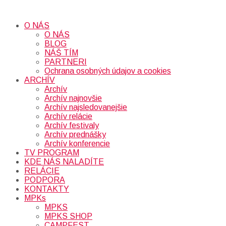
O NÁS
O NÁS
BLOG
NÁŠ TÍM
PARTNERI
Ochrana osobných údajov a cookies
ARCHÍV
Archív
Archív najnovšie
Archív najsledovanejšie
Archív relácie
Archív festivaly
Archív prednášky
Archív konferencie
TV PROGRAM
KDE NÁS NALADÍTE
RELÁCIE
PODPORA
KONTAKTY
MPKs
MPKS
MPKS SHOP
CAMPFEST