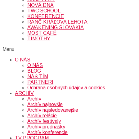
NOVÁ DNA
TWC SCHOOL
KONFERENCIE
RANČ KRÁĽOVA LEHOTA
AWAKENING SLOVAKIA
MOST CAFÉ
TIMOTHY
Menu
O NÁS
O NÁS
BLOG
NÁŠ TÍM
PARTNERI
Ochrana osobných údajov a cookies
ARCHÍV
Archív
Archív najnovšie
Archív najsledovanejšie
Archív relácie
Archív festivaly
Archív prednášky
Archív konferencie
TV PROGRAM