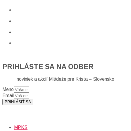
PRIHLÁSTE SA NA ODBER
noviniek a akcií Mládeže pre Krista – Slovensko
Meno
Email
PRIHLÁSIŤ SA
Prihlásením sa na odber, súhlasíte so spracovaním osobných
údajov (emailová adresa).
Viac
INFO.
MPKS