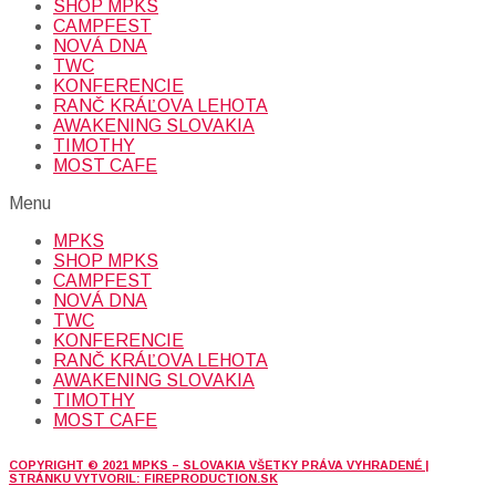
SHOP MPKS
CAMPFEST
NOVÁ DNA
TWC
KONFERENCIE
RANČ KRÁĽOVA LEHOTA
AWAKENING SLOVAKIA
TIMOTHY
MOST CAFE
Menu
MPKS
SHOP MPKS
CAMPFEST
NOVÁ DNA
TWC
KONFERENCIE
RANČ KRÁĽOVA LEHOTA
AWAKENING SLOVAKIA
TIMOTHY
MOST CAFE
COPYRIGHT © 2021 MPKS – SLOVAKIA VŠETKY PRÁVA VYHRADENÉ |
STRÁNKU VYTVORIL: FIREPRODUCTION.SK