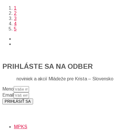
1
2
3
4
5
PRIHLÁSTE SA NA ODBER
noviniek a akcií Mládeže pre Krista – Slovensko
Meno
Email
PRIHLÁSIŤ SA
Prihlásením sa na odber, súhlasíte so spracovaním osobných
údajov (emailová adresa).
Viac
INFO.
MPKS