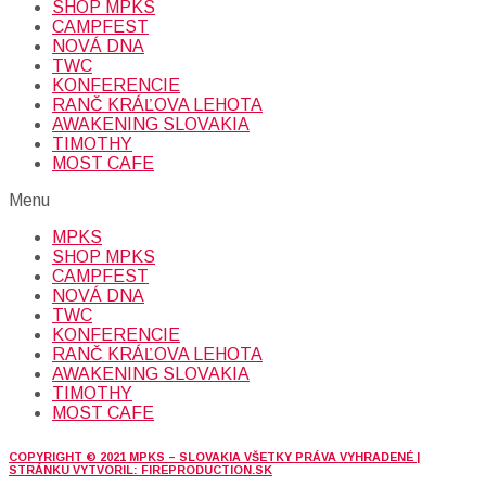
SHOP MPKS
CAMPFEST
NOVÁ DNA
TWC
KONFERENCIE
RANČ KRÁĽOVA LEHOTA
AWAKENING SLOVAKIA
TIMOTHY
MOST CAFE
Menu
MPKS
SHOP MPKS
CAMPFEST
NOVÁ DNA
TWC
KONFERENCIE
RANČ KRÁĽOVA LEHOTA
AWAKENING SLOVAKIA
TIMOTHY
MOST CAFE
COPYRIGHT © 2021 MPKS – SLOVAKIA VŠETKY PRÁVA VYHRADENÉ |
STRÁNKU VYTVORIL: FIREPRODUCTION.SK