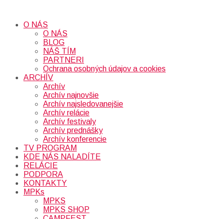
O NÁS
O NÁS
BLOG
NÁŠ TÍM
PARTNERI
Ochrana osobných údajov a cookies
ARCHÍV
Archív
Archív najnovšie
Archív najsledovanejšie
Archív relácie
Archív festivaly
Archív prednášky
Archív konferencie
TV PROGRAM
KDE NÁS NALADÍTE
RELÁCIE
PODPORA
KONTAKTY
MPKs
MPKS
MPKS SHOP
CAMPFEST