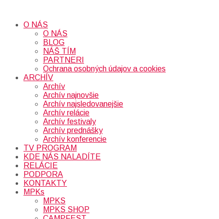
O NÁS
O NÁS
BLOG
NÁŠ TÍM
PARTNERI
Ochrana osobných údajov a cookies
ARCHÍV
Archív
Archív najnovšie
Archív najsledovanejšie
Archív relácie
Archív festivaly
Archív prednášky
Archív konferencie
TV PROGRAM
KDE NÁS NALADÍTE
RELÁCIE
PODPORA
KONTAKTY
MPKs
MPKS
MPKS SHOP
CAMPFEST