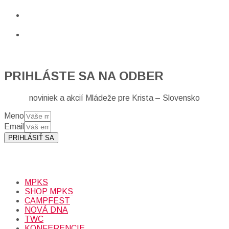
PRIHLÁSTE SA NA ODBER
noviniek a akcií Mládeže pre Krista – Slovensko
Meno
Email
PRIHLÁSIŤ SA
Prihlásením sa na odber, súhlasíte so spracovaním osobných
údajov (emailová adresa).
Viac
INFO.
MPKS
SHOP MPKS
CAMPFEST
NOVÁ DNA
TWC
KONFERENCIE