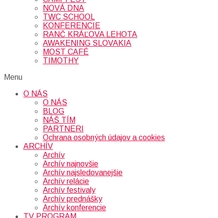
NOVÁ DNA
TWC SCHOOL
KONFERENCIE
RANČ KRÁĽOVA LEHOTA
AWAKENING SLOVAKIA
MOST CAFÉ
TIMOTHY
Menu
O NÁS
O NÁS
BLOG
NÁŠ TÍM
PARTNERI
Ochrana osobných údajov a cookies
ARCHÍV
Archív
Archív najnovšie
Archív najsledovanejšie
Archív relácie
Archív festivaly
Archív prednášky
Archív konferencie
TV PROGRAM