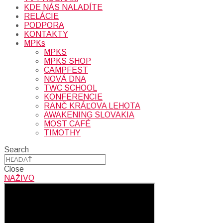
KDE NÁS NALADÍTE
RELÁCIE
PODPORA
KONTAKTY
MPKs
MPKS
MPKS SHOP
CAMPFEST
NOVÁ DNA
TWC SCHOOL
KONFERENCIE
RANČ KRÁĽOVA LEHOTA
AWAKENING SLOVAKIA
MOST CAFÉ
TIMOTHY
Search
Close
NAŽIVO