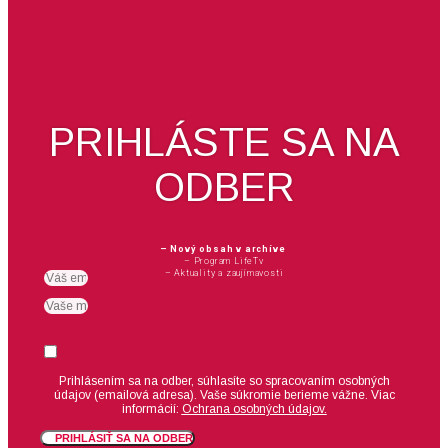
PRIHLÁSTE SA NA
ODBER
– Nový obsah v archíve
– Program LifeTv
– Aktuality a zaujímavosti
Email
meno
Suhlas
Prihlásením sa na odber, súhlasíte so spracovaním osobných
údajov (emailová adresa).
Vaše súkromie berieme vážne. Viac
informácií:
Ochrana osobných údajov.
PRIHLÁSIŤ SA NA ODBER