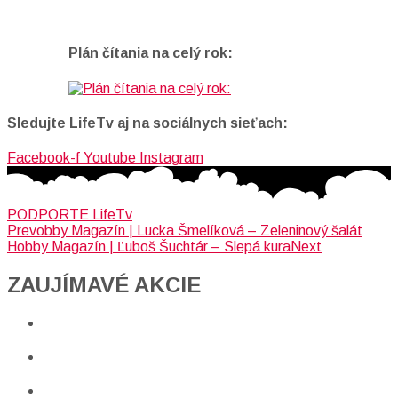
Plán čítania na celý rok:
Sledujte LifeTv aj na sociálnych sieťach:
Facebook-f
Youtube
Instagram
PODPORTE LifeTv
Prev
obby Magazín | Lucka Šmelíková – Zeleninový šalát
Hobby Magazín | Ľuboš Šuchtár – Slepá kura
Next
ZAUJÍMAVÉ AKCIE​