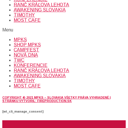
RANČ KRÁĽOVA LEHOTA
AWAKENING SLOVAKIA
TIMOTHY
MOST CAFE
Menu
MPKS
SHOP MPKS
CAMPFEST
NOVÁ DNA
TWC
KONFERENCIE
RANČ KRÁĽOVA LEHOTA
AWAKENING SLOVAKIA
TIMOTHY
MOST CAFE
COPYRIGHT © 2021 MPKS – SLOVAKIA VŠETKY PRÁVA VYHRADENÉ |
STRÁNKU VYTVORIL: FIREPRODUCTION.SK
[wt_cli_manage_consent]