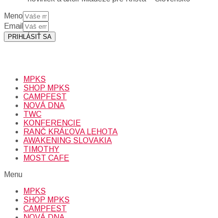
Meno
Email
PRIHLÁSIŤ SA
Prihlásením sa na odber, súhlasíte so spracovaním osobných
údajov (emailová adresa).
Viac
INFO.
MPKS
SHOP MPKS
CAMPFEST
NOVÁ DNA
TWC
KONFERENCIE
RANČ KRÁĽOVA LEHOTA
AWAKENING SLOVAKIA
TIMOTHY
MOST CAFE
Menu
MPKS
SHOP MPKS
CAMPFEST
NOVÁ DNA