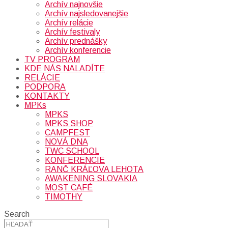
Archív najnovšie
Archív najsledovanejšie
Archív relácie
Archív festivaly
Archív prednášky
Archív konferencie
TV PROGRAM
KDE NÁS NALADÍTE
RELÁCIE
PODPORA
KONTAKTY
MPKs
MPKS
MPKS SHOP
CAMPFEST
NOVÁ DNA
TWC SCHOOL
KONFERENCIE
RANČ KRÁĽOVA LEHOTA
AWAKENING SLOVAKIA
MOST CAFÉ
TIMOTHY
Search