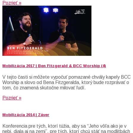
Pozrieť »
Mobilizácia 2017 | Ben Fitzgerald & BCC Worship (4)
V tejto časti si môžete vypočuť pomazané chvály kapely BCC
Worship a slovo od Bena Fitzgeralda, ktorý bude rozprávať o
tom, čo znamená skutočne milovať ľudí.
Pozrieť »
Mobilizácia 2014 | Záver
Konferencia pre tých, ktorí túžia, aby sa “Jeho vôľa ako je v
nebi, diala aj na zemi”, pre tých, ktorí chcú stáť na modlitbách