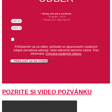
– Nový obsah v archíve
– Program LifeTv
– Aktuality a zaujímavosti
Email
meno
Suhlas
Prihlásením sa na odber, súhlasíte so spracovaním osobných
údajov (emailová adresa).
Vaše súkromie berieme vážne. Viac
informácií:
Ochrana osobných údajov.
PRIHLÁSIŤ SA NA ODBER
ZAVRIEŤ
POZRITE SI VIDEO POZVÁNKU