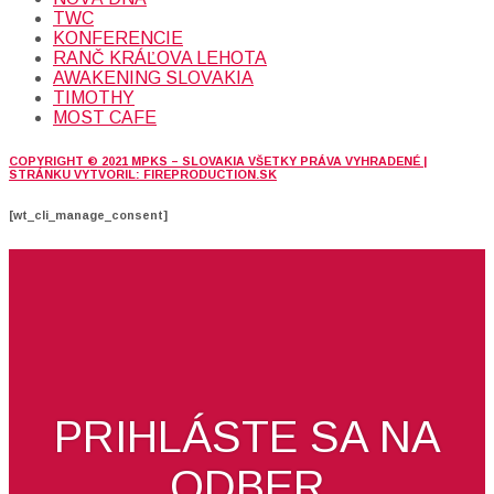
TWC
KONFERENCIE
RANČ KRÁĽOVA LEHOTA
AWAKENING SLOVAKIA
TIMOTHY
MOST CAFE
COPYRIGHT © 2021 MPKS – SLOVAKIA VŠETKY PRÁVA VYHRADENÉ |
STRÁNKU VYTVORIL: FIREPRODUCTION.SK
[wt_cli_manage_consent]
PRIHLÁSTE SA NA
ODBER