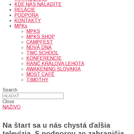
KDE NÁS NALADÍTE
RELÁCIE
PODPORA
KONTAKTY
MPKs
MPKS
MPKS SHOP
CAMPFEST
NOVÁ DNA
TWC SCHOOL
KONFERENCIE
RANČ KRÁĽOVA LEHOTA
AWAKENING SLOVAKIA
MOST CAFÉ
TIMOTHY
Search
Close
NAŽIVO
Na štart sa u nás chystá ďalšia
televízia. S podporou zo zahraničia