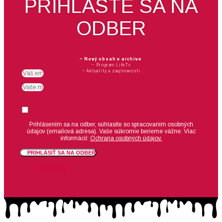
PRIHLÁSTE SA NA
ODBER
– Nový obsah v archíve
– Program LifeTv
– Aktuality a zaujímavosti
Email
meno
Suhlas
Prihlásením sa na odber, súhlasíte so spracovaním osobných
údajov (emailová adresa).
Vaše súkromie berieme vážne. Viac
informácií:
Ochrana osobných údajov.
PRIHLÁSIŤ SA NA ODBER
ZAVRIEŤ