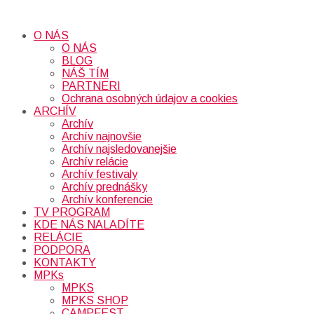
O NÁS
O NÁS
BLOG
NÁŠ TÍM
PARTNERI
Ochrana osobných údajov a cookies
ARCHÍV
Archív
Archív najnovšie
Archív najsledovanejšie
Archív relácie
Archív festivaly
Archív prednášky
Archív konferencie
TV PROGRAM
KDE NÁS NALADÍTE
RELÁCIE
PODPORA
KONTAKTY
MPKs
MPKS
MPKS SHOP
CAMPFEST