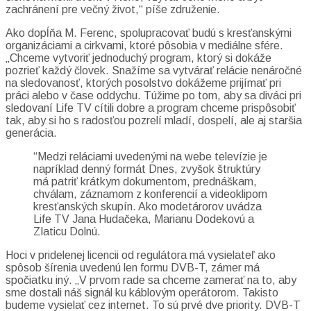
zachránení pre večný život,“ píše združenie.
Ako dopĺňa M. Ferenc, spolupracovať budú s kresťanskými
organizáciami a cirkvami, ktoré pôsobia v mediálne sfére.
„Chceme vytvoriť jednoduchý program, ktorý si dokáže
pozrieť každý človek. Snažíme sa vytvárať relácie nenáročné
na sledovanosť, ktorých posolstvo dokážeme prijímať pri
práci alebo v čase oddychu. Túžime po tom, aby sa diváci pri
sledovaní Life TV cítili dobre a program chceme prispôsobiť
tak, aby si ho s radosťou pozrelí mladí, dospelí, ale aj staršia
generácia.
“Medzi reláciami uvedenými na webe televízie je
napríklad denný formát Dnes, zvyšok štruktúry
má patriť krátkym dokumentom, prednáškam,
chválam, záznamom z konferencií a videoklipom
kresťanských skupín. Ako modetárorov uvádza
Life TV Jana Hudačeka, Marianu Dodekovú a
Zlaticu Dolnú.
Hoci v pridelenej licencii od regulátora má vysielateľ ako
spôsob šírenia uvedenú len formu DVB-T, zámer má
spočiatku iný. „V prvom rade sa chceme zamerať na to, aby
sme dostali náš signál ku káblovým operátorom. Takisto
budeme vysielať cez internet. To sú prvé dve priority. DVB-T