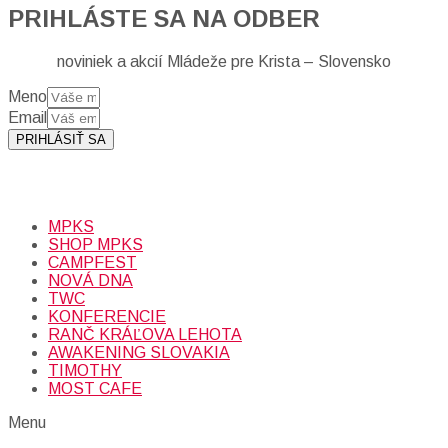
PRIHLÁSTE SA NA ODBER
noviniek a akcií Mládeže pre Krista – Slovensko
Meno
Email
PRIHLÁSIŤ SA
Prihlásením sa na odber, súhlasíte so spracovaním osobných
údajov (emailová adresa).
Viac
INFO.
MPKS
SHOP MPKS
CAMPFEST
NOVÁ DNA
TWC
KONFERENCIE
RANČ KRÁĽOVA LEHOTA
AWAKENING SLOVAKIA
TIMOTHY
MOST CAFE
Menu