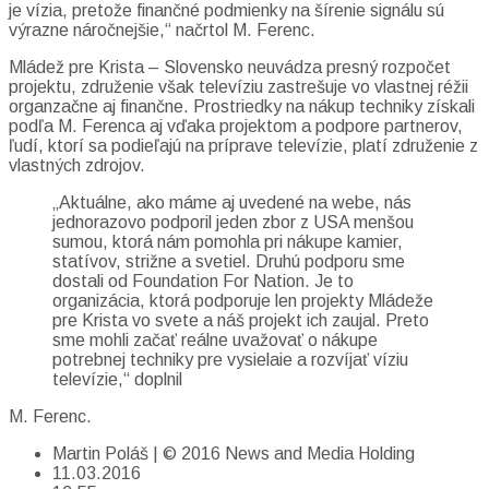
je vízia, pretože finančné podmienky na šírenie signálu sú
výrazne náročnejšie,“ načrtol M. Ferenc.
Mládež pre Krista – Slovensko neuvádza presný rozpočet
projektu, združenie však televíziu zastrešuje vo vlastnej réžii
organzačne aj finančne. Prostriedky na nákup techniky získali
podľa M. Ferenca aj vďaka projektom a podpore partnerov,
ľudí, ktorí sa podieľajú na príprave televízie, platí združenie z
vlastných zdrojov.
„Aktuálne, ako máme aj uvedené na webe, nás
jednorazovo podporil jeden zbor z USA menšou
sumou, ktorá nám pomohla pri nákupe kamier,
statívov, strižne a svetiel. Druhú podporu sme
dostali od Foundation For Nation. Je to
organizácia, ktorá podporuje len projekty Mládeže
pre Krista vo svete a náš projekt ich zaujal. Preto
sme mohli začať reálne uvažovať o nákupe
potrebnej techniky pre vysielaie a rozvíjať víziu
televízie,“ doplnil
M. Ferenc.
Martin Poláš | © 2016 News and Media Holding
11.03.2016