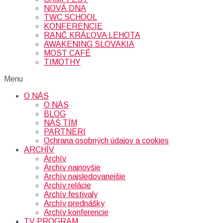
NOVÁ DNA
TWC SCHOOL
KONFERENCIE
RANČ KRÁĽOVA LEHOTA
AWAKENING SLOVAKIA
MOST CAFÉ
TIMOTHY
Menu
O NÁS
O NÁS
BLOG
NÁŠ TÍM
PARTNERI
Ochrana osobných údajov a cookies
ARCHÍV
Archív
Archív najnovšie
Archív najsledovanejšie
Archív relácie
Archív festivaly
Archív prednášky
Archív konferencie
TV PROGRAM