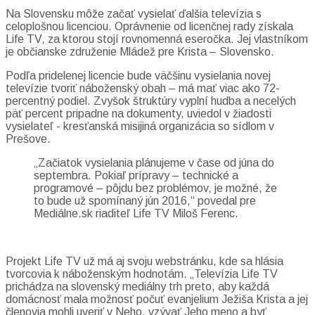
Na Slovensku môže začať vysielať ďalšia televízia s
celoplošnou licenciou. Oprávnenie od licenčnej rady získala
Life TV, za ktorou stojí rovnomenná eseročka. Jej vlastníkom
je občianske združenie Mládež pre Krista – Slovensko.
Podľa pridelenej licencie bude väčšinu vysielania novej
televízie tvoriť náboženský obah – má mať viac ako 72-
percentný podiel. Zvyšok štruktúry vyplní hudba a necelých
päť percent pripadne na dokumenty, uviedol v žiadosti
vysielateľ - kresťanská misijiná organizácia so sídlom v
Prešove.
„Začiatok vysielania plánujeme v čase od júna do
septembra. Pokiaľ prípravy – technické a
programové – pôjdu bez problémov, je možné, že
to bude už spomínaný jún 2016,“ povedal pre
Mediálne.sk riaditeľ Life TV Miloš Ferenc.
Projekt Life TV už má aj svoju webstránku, kde sa hlásia
tvorcovia k náboženským hodnotám. „Televízia Life TV
prichádza na slovenský mediálny trh preto, aby každá
domácnosť mala možnosť počuť evanjelium Ježiša Krista a jej
členovia mohli uveriť v Neho, vzývať Jeho meno a byť