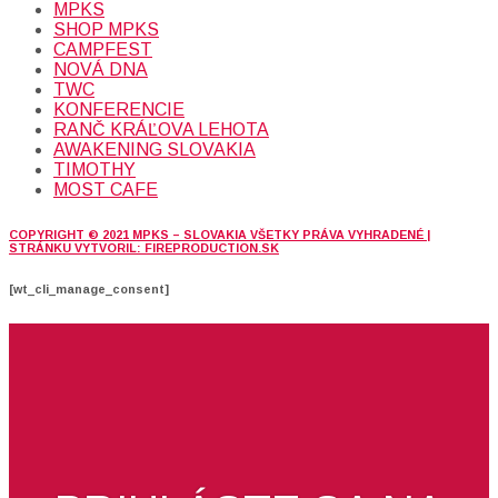
MPKS
SHOP MPKS
CAMPFEST
NOVÁ DNA
TWC
KONFERENCIE
RANČ KRÁĽOVA LEHOTA
AWAKENING SLOVAKIA
TIMOTHY
MOST CAFE
COPYRIGHT © 2021 MPKS – SLOVAKIA VŠETKY PRÁVA VYHRADENÉ |
STRÁNKU VYTVORIL: FIREPRODUCTION.SK
[wt_cli_manage_consent]