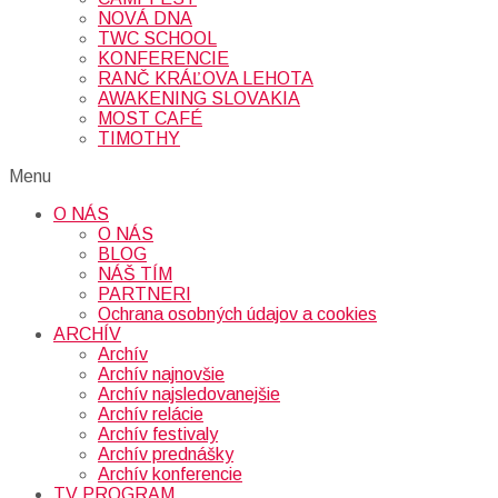
NOVÁ DNA
TWC SCHOOL
KONFERENCIE
RANČ KRÁĽOVA LEHOTA
AWAKENING SLOVAKIA
MOST CAFÉ
TIMOTHY
Menu
O NÁS
O NÁS
BLOG
NÁŠ TÍM
PARTNERI
Ochrana osobných údajov a cookies
ARCHÍV
Archív
Archív najnovšie
Archív najsledovanejšie
Archív relácie
Archív festivaly
Archív prednášky
Archív konferencie
TV PROGRAM