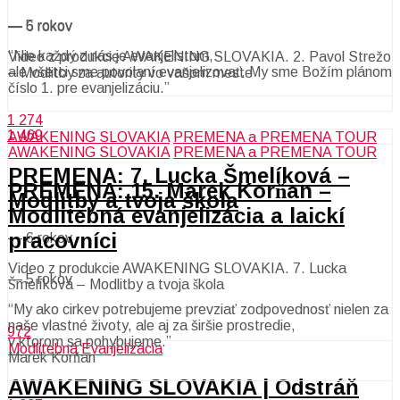
—
5 rokov
—
6 rokov
“Nie každý z nás je evanjelistom,
Video z produkcie AWAKENING SLOVAKIA. 2. Pavol Strežo
ale všetci sme povolaní evanjelizovať. My sme Božím plánom
– Modlitby za autority vo vašom meste
číslo 1. pre evanjelizáciu.”
1 274
1 469
AWAKENING SLOVAKIA
PREMENA a PREMENA TOUR
AWAKENING SLOVAKIA
PREMENA a PREMENA TOUR
PREMENA: 7. Lucka Šmelíková –
PREMENA: 15. Marek Korňan –
Modlitby a tvoja škola
Modlitebná evanjelizácia a laickí
pracovníci
—
6 rokov
Video z produkcie AWAKENING SLOVAKIA. 7. Lucka
—
5 rokov
Šmelíková – Modlitby a tvoja škola
“My ako cirkev potrebujeme prevziať zodpovednosť nielen za
naše vlastné životy, ale aj za širšie prostredie,
972
v ktorom sa pohybujeme.”
Modlitebná Evanjelizácia
Marek Korňan
AWAKENING SLOVAKIA | Odstráň