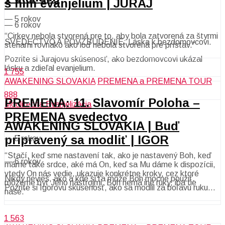
s ním evanjelium | JURAJ
—
5 rokov
—
6 rokov
“Cirkev nebola stvorená pre to, aby bola zatvorená za štyrmi
SVEDECTVO A POVZBUDENIE: Láska k bezdomovcovi.
stenami rovnako ako loď nebola stvorená pre prístav.”
Pozrite si Jurajovu skúsenosť, ako bezdomovcovi ukázal
lásku a zdieľal evanjelium.
1 755
AWAKENING SLOVAKIA
PREMENA a PREMENA TOUR
888
PREMENA: 11. Slavomír Poloha –
Modlitebná Evanjelizácia
PREMENA svedectvo
AWAKENING SLOVAKIA | Buď
pripravený sa modliť | IGOR
—
5 rokov
“Stačí, keď sme nastavení tak, ako je nastavený Boh, keď
—
6 rokov
máme také srdce, aké má On, keď sa Mu dáme k dispozícii,
vtedy On nás vedie, ukazuje konkrétne kroky, cez ktoré
Nikdy nevieš, ako a kde si ťa môže Boh mocne použiť.
môžeme byť Jeho nástrojmi. Boh nemá iné ruky, iba tie
Pozrite si Igorovu skúsenosť, ako sa modlil za boľavú ruku…
naše.”
1 563