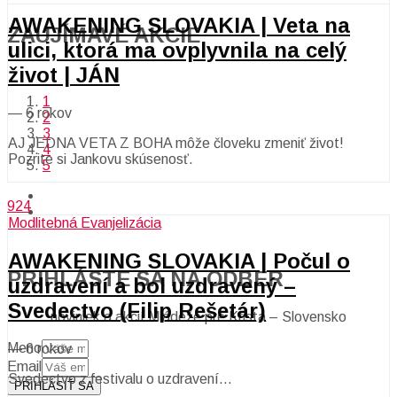
AWAKENING SLOVAKIA | Veta na
ZAUJÍMAVÉ AKCIE​
ulici, ktorá ma ovplyvnila na celý
život | JÁN
1
—
6 rokov
2
3
AJ JEDNA VETA Z BOHA môže človeku zmeniť život!
4
Pozrite si Jankovu skúsenosť.
5
924
Modlitebná Evanjelizácia
AWAKENING SLOVAKIA | Počul o
PRIHLÁSTE SA NA ODBER
uzdravení a bol uzdravený –
Svedectvo (Filip Rešetár)
noviniek a akcií Mládeže pre Krista – Slovensko
Meno
—
6 rokov
Email
Svedectvo z festivalu o uzdravení…
PRIHLÁSIŤ SA