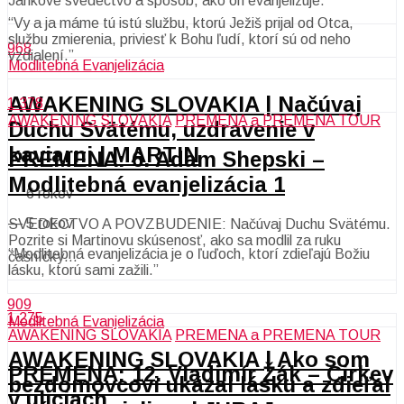
Jankove svedectvo a spôsob, ako on evanjelizuje.
“Vy a ja máme tú istú službu, ktorú Ježiš prijal od Otca,
službu zmierenia, priviesť k Bohu ľudí, ktorí sú od neho
968
vzdialení.”
Modlitebná Evanjelizácia
AWAKENING SLOVAKIA | Načúvaj
1 378
AWAKENING SLOVAKIA
PREMENA a PREMENA TOUR
Duchu Svätému, uzdravenie v
kaviarni | MARTIN
PREMENA: 6. Adam Shepski –
Modlitebná evanjelizácia 1
—
6 rokov
—
5 rokov
SVEDECTVO A POVZBUDENIE: Načúvaj Duchu Svätému.
Pozrite si Martinovu skúsenosť, ako sa modlil za ruku
“Modlitebná evanjelizácia je o ľuďoch, ktorí zdieľajú Božiu
čašníčky…
lásku, ktorú sami zažili.”
909
1 275
Modlitebná Evanjelizácia
AWAKENING SLOVAKIA
PREMENA a PREMENA TOUR
AWAKENING SLOVAKIA | Ako som
PREMENA: 12. Vladimír Žák – Cirkev
bezdomovcovi ukázal lásku a zdieľal
v uliciach