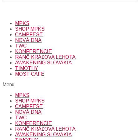
Prihlásením sa na odber, súhlasíte so spracovaním osobných
údajov (emailová adresa).
Viac
INFO.
MPKS
SHOP MPKS
CAMPFEST
NOVÁ DNA
TWC
KONFERENCIE
RANČ KRÁĽOVA LEHOTA
AWAKENING SLOVAKIA
TIMOTHY
MOST CAFE
Menu
MPKS
SHOP MPKS
CAMPFEST
NOVÁ DNA
TWC
KONFERENCIE
RANČ KRÁĽOVA LEHOTA
AWAKENING SLOVAKIA