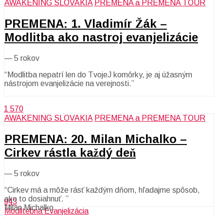
AWAKENING SLOVAKIA
PREMENA a PREMENA TOUR
PREMENA: 1. Vladimír Žák –
Modlitba ako nastroj evanjelizácie
—
5 rokov
“Modlitba nepatrí len do TvojeJ komôrky, je aj úžasným
nástrojom evanjelizácie na verejnosti.”
1 570
AWAKENING SLOVAKIA
PREMENA a PREMENA TOUR
PREMENA: 20. Milan Michalko –
Cirkev rástla každý deň
—
5 rokov
“Cirkev má a môže rásť každým dňom, hľadajme spôsob,
ako to dosiahnuť. ”
943
Milan Michalko
Modlitebná Evanjelizácia