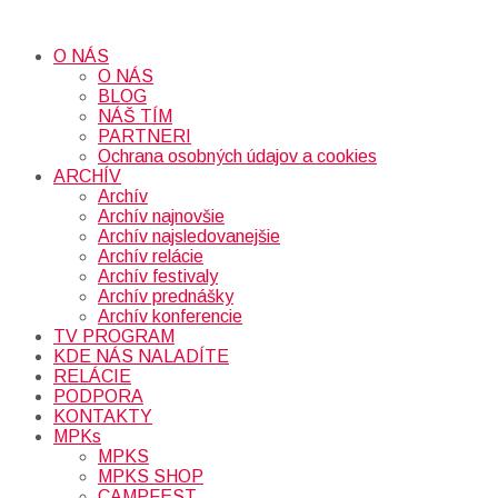
O NÁS
O NÁS
BLOG
NÁŠ TÍM
PARTNERI
Ochrana osobných údajov a cookies
ARCHÍV
Archív
Archív najnovšie
Archív najsledovanejšie
Archív relácie
Archív festivaly
Archív prednášky
Archív konferencie
TV PROGRAM
KDE NÁS NALADÍTE
RELÁCIE
PODPORA
KONTAKTY
MPKs
MPKS
MPKS SHOP
CAMPFEST