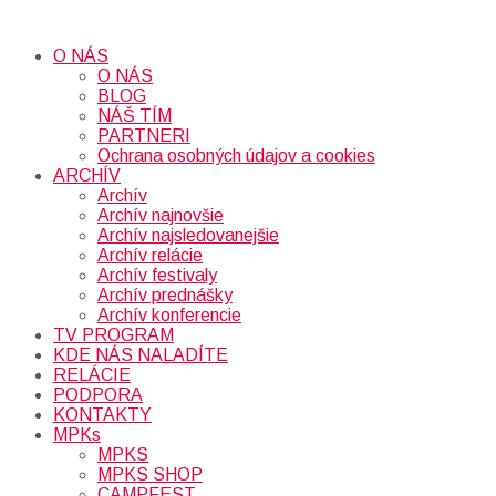
O NÁS
O NÁS
BLOG
NÁŠ TÍM
PARTNERI
Ochrana osobných údajov a cookies
ARCHÍV
Archív
Archív najnovšie
Archív najsledovanejšie
Archív relácie
Archív festivaly
Archív prednášky
Archív konferencie
TV PROGRAM
KDE NÁS NALADÍTE
RELÁCIE
PODPORA
KONTAKTY
MPKs
MPKS
MPKS SHOP
CAMPFEST