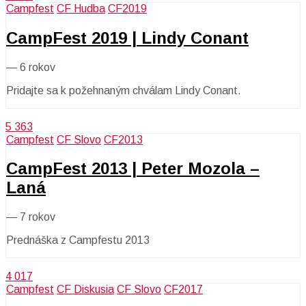
Campfest
CF Hudba
CF2019
CampFest 2019 | Lindy Conant
—
6 rokov
Pridajte sa k požehnaným chválam Lindy Conant.
5 363
Campfest
CF Slovo
CF2013
CampFest 2013 | Peter Mozola –
Laná
—
7 rokov
Prednáška z Campfestu 2013
4 017
Campfest
CF Diskusia
CF Slovo
CF2017