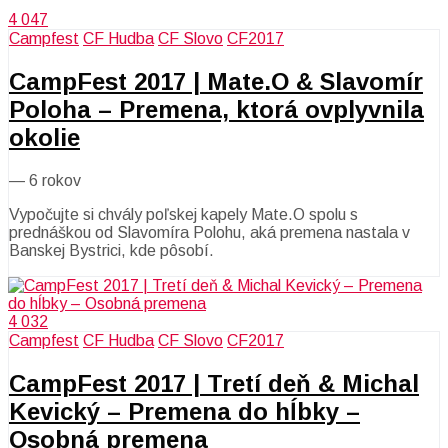
4 047
Campfest
CF Hudba
CF Slovo
CF2017
CampFest 2017 | Mate.O & Slavomír
Poloha – Premena, ktorá ovplyvnila
okolie
—
6 rokov
Vypočujte si chvály poľskej kapely Mate.O spolu s
prednáškou od Slavomíra Polohu, aká premena nastala v
Banskej Bystrici, kde pôsobí.
4 032
Campfest
CF Hudba
CF Slovo
CF2017
CampFest 2017 | Tretí deň & Michal
Kevický – Premena do hĺbky –
Osobná premena