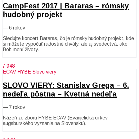
CampFest 2017 | Bararas – rómsky
hudobný projekt
—
6 rokov
Sledujte koncert Bararas, čo je rómsky hudobný projekt, kde
si môžete vypočuť radostné chvály, ale aj svedectvá, ako
Boh mení životy.
7 948
ECAV HYBE
Slovo viery
SLOVO VIERY: Stanislav Grega – 6.
nedeľa pôstna – Kvetná nedeľa
—
7 rokov
Kázeň zo zboru HYBE ECAV (Evanjelická cirkev
augsburského vyznania na Slovensku).