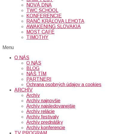
NOVÁ DNA
TWC SCHOOL
KONFERENCIE
RANČ KRÁĽOVA LEHOTA
AWAKENING SLOVAKIA
MOST CAFÉ
TIMOTHY
Menu
O NÁS
O NÁS
BLOG
NÁŠ TÍM
PARTNERI
Ochrana osobných údajov a cookies
ARCHÍV
Archív
Archív najnovšie
Archív najsledovanejšie
Archív relácie
Archív festivaly
Archív prednášky
Archív konferencie
TV PROGRAM