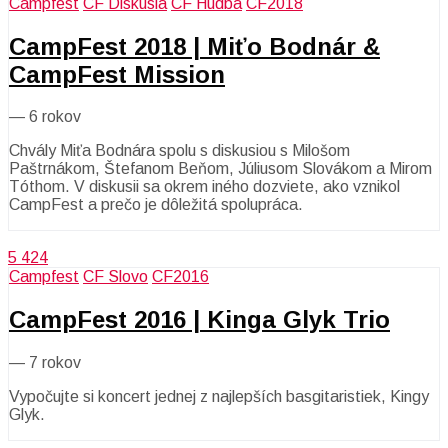
Campfest
CF Diskusia
CF Hudba
CF2018
CampFest 2018 | Miťo Bodnár &
CampFest Mission
—
6 rokov
Chvály Miťa Bodnára spolu s diskusiou s Milošom
Paštrnákom, Štefanom Beňom, Júliusom Slovákom a Mirom
Tóthom. V diskusii sa okrem iného dozviete, ako vznikol
CampFest a prečo je dôležitá spolupráca.
5 424
Campfest
CF Slovo
CF2016
CampFest 2016 | Kinga Glyk Trio
—
7 rokov
Vypočujte si koncert jednej z najlepších basgitaristiek, Kingy
Glyk.