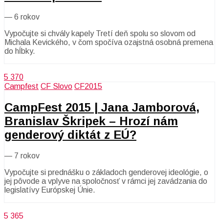
—
6 rokov
Vypočujte si chvály kapely Tretí deň spolu so slovom od
Michala Kevického, v čom spočíva ozajstná osobná premena
do hĺbky.
5 370
Campfest
CF Slovo
CF2015
CampFest 2015 | Jana Jamborová,
Branislav Škripek – Hrozí nám
genderový diktát z EÚ?
—
7 rokov
Vypočujte si prednášku o základoch genderovej ideológie, o
jej pôvode a vplyve na spoločnosť v rámci jej zavádzania do
legislatívy Európskej Únie.
5 365