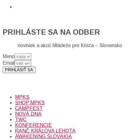
PRIHLÁSTE SA NA ODBER
noviniek a akcií Mládeže pre Krista – Slovensko
Meno
Email
PRIHLÁSIŤ SA
Prihlásením sa na odber, súhlasíte so spracovaním osobných
údajov (emailová adresa).
Viac
INFO.
MPKS
SHOP MPKS
CAMPFEST
NOVÁ DNA
TWC
KONFERENCIE
RANČ KRÁĽOVA LEHOTA
AWAKENING SLOVAKIA