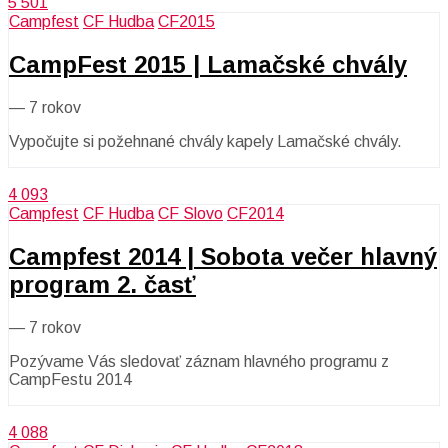
5 501
Campfest
CF Hudba
CF2015
CampFest 2015 | Lamačské chvály
—
7 rokov
Vypočujte si požehnané chvály kapely Lamačské chvály.
4 093
Campfest
CF Hudba
CF Slovo
CF2014
Campfest 2014 | Sobota večer hlavný
program 2. časť
—
7 rokov
Pozývame Vás sledovať záznam hlavného programu z
CampFestu 2014
4 088