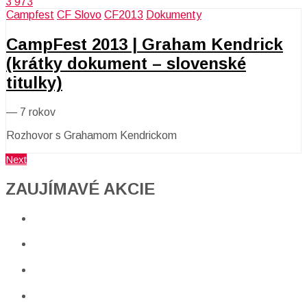
3 973
Campfest
CF Slovo
CF2013
Dokumenty
CampFest 2013 | Graham Kendrick
(krátky dokument – slovenské
titulky)
—
7 rokov
Rozhovor s Grahamom Kendrickom
Next
ZAUJÍMAVÉ AKCIE​