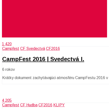
1 420
Campfest
CF Svedectvá
CF2016
CampFest 2016 | Svedectvá I.
6 rokov
Krátky dokument zachytávajúci atmosféru CampFestu 2016 v 
4 205
Campfest
CF Hudba
CF2016
KLIPY