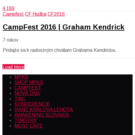
4 169
Campfest
CF Hudba
CF2016
CampFest 2016 | Graham Kendrick
7 rokov
Pridajte sa k radostným chválam Grahama Kendricka.
Load More
MPKS
SHOP MPKS
CAMPFEST
NOVÁ DNA
TWC
KONFERENCIE
RANČ KRÁĽOVA LEHOTA
AWAKENING SLOVAKIA
TIMOTHY
MOST CAFE