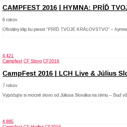
CAMPFEST 2016 | HYMNA: PRÍĎ TV
6 rokov
Oficiálny klip ku piesni “PRÍĎ TVOJE KRÁĽOVSTVO” – hymne
4 421
Campfest
CF Slovo
CF2016
CampFest 2016 | LCH Live & Július Sl
7 rokov
Vypočujte si mocné slovo od Júliusa Slováka na tému – Buď vô
4 885
Campfest
CF Hudba
CF2016