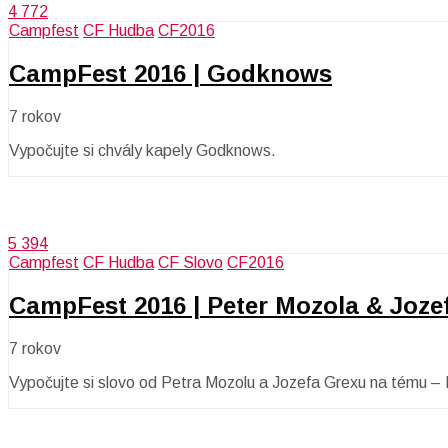
4 772
Campfest
CF Hudba
CF2016
CampFest 2016 | Godknows
7 rokov
Vypočujte si chvály kapely Godknows.
5 394
Campfest
CF Hudba
CF Slovo
CF2016
CampFest 2016 | Peter Mozola & Joze
7 rokov
Vypočujte si slovo od Petra Mozolu a Jozefa Grexu na tému –