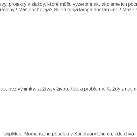
zvy, projekty a služby, ktoré môžu vyzerať inak, ako sme ich po
i pripravený? Máš dosť oleja? Svieti tvoja lampa dostatočne? Môž
s, bez výnimky, zažíva v živote tlak a problémy. Každý z nás n
r- shipMob. Momentálne pôsobia v Sanctuary Church, kde chvá- 