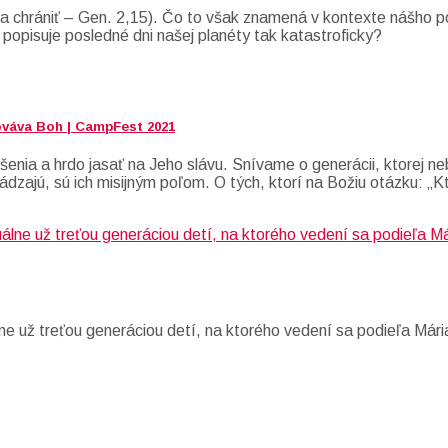
 chrániť – Gen. 2,15). Čo to však znamená v kontexte nášho po
 popisuje posledné dni našej planéty tak katastroficky?
ováva Boh | CampFest 2021
enia a hrdo jasať na Jeho slávu. Snívame o generácii, ktorej neb
ádzajú, sú ich misijným poľom. O tých, ktorí na Božiu otázku: „K
e už treťou generáciou detí, na ktorého vedení sa podieľa Mári