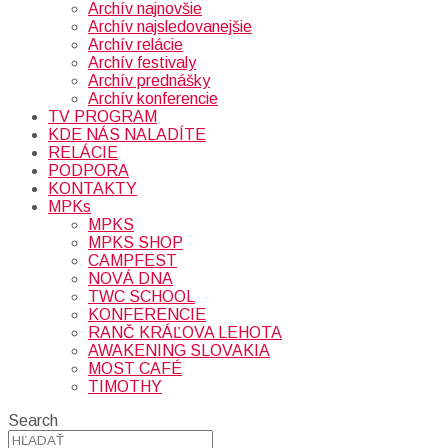
Archív najnovšie
Archív najsledovanejšie
Archív relácie
Archív festivaly
Archív prednášky
Archív konferencie
TV PROGRAM
KDE NÁS NALADÍTE
RELÁCIE
PODPORA
KONTAKTY
MPKs
MPKS
MPKS SHOP
CAMPFEST
NOVÁ DNA
TWC SCHOOL
KONFERENCIE
RANČ KRÁĽOVA LEHOTA
AWAKENING SLOVAKIA
MOST CAFÉ
TIMOTHY
Search