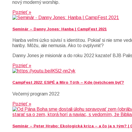
nový moderný worship.
Pozrieť »
Seminár – Danny Jones: Hanba | CampFest 2021
Hanba veľmi úzko súvisí s identitou. Pokiaľ si nie sme ved
hanby. Môžu, ale nemusia. Ako to ovplyvniť?
Danny Jones je misionár a do roku 2022 kazateľ BJB Palis
Pozrieť »
CampFest 2022: ESPÉ a Miro Tóth – Kde (ne)chcem byť?
Večerný program 2022
Pozrieť »
Seminár – Peter Hrubo: Ekologická kríza – a čo ja s tým? |