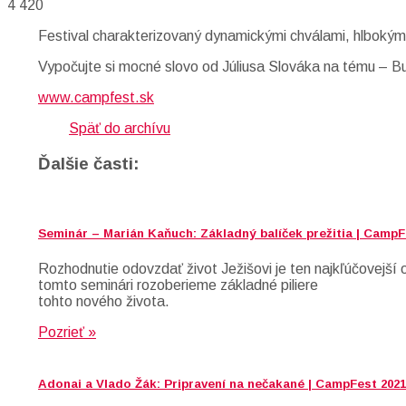
4 420
Festival charakterizovaný dynamickými chválami, hlbokým
Vypočujte si mocné slovo od Júliusa Slováka na tému – Bu
www.campfest.sk
Späť do archívu
Ďalšie časti:
Seminár – Marián Kaňuch: Základný balíček prežitia | CampF
Rozhodnutie odovzdať život Ježišovi je ten najkľúčovejš
tomto seminári rozoberieme základné piliere
tohto nového života.
Pozrieť »
Adonai a Vlado Žák: Pripravení na nečakané | CampFest 2021