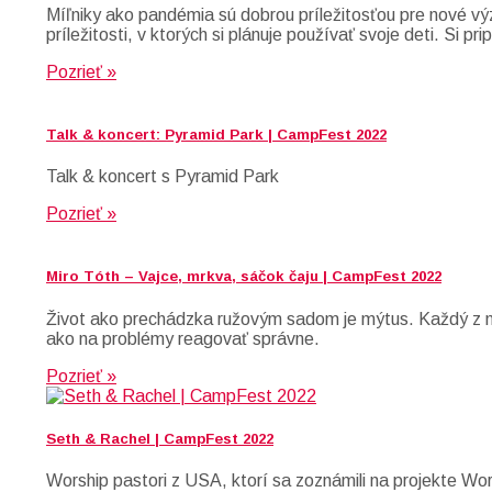
Míľniky ako pandémia sú dobrou príležitosťou pre nové vý
príležitosti, v ktorých si plánuje používať svoje deti. S
Pozrieť »
Talk & koncert: Pyramid Park | CampFest 2022
Talk & koncert s Pyramid Park
Pozrieť »
Miro Tóth – Vajce, mrkva, sáčok čaju | CampFest 2022
Život ako prechádzka ružovým sadom je mýtus. Každý z ná
ako na problémy reagovať správne.
Pozrieť »
Seth & Rachel | CampFest 2022
Worship pastori z USA, ktorí sa zoznámili na projekte Wo