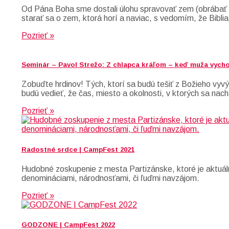
Od Pána Boha sme dostali úlohu spravovať zem (obrábať a
starať sa o zem, ktorá horí a naviac, s vedomím, že Biblia
Pozrieť »
Seminár – Pavol Strežo: Z chlapca kráľom – keď muža vych
Zobuďte hrdinov! Tých, ktorí sa budú tešiť z Božieho vyvýš
budú vedieť, že čas, miesto a okolnosti, v ktorých sa nach
Pozrieť »
Radostné srdce | CampFest 2021
Hudobné zoskupenie z mesta Partizánske, ktoré je aktuáln
denomináciami, národnosťami, či ľuďmi navzájom.
Pozrieť »
GODZONE | CampFest 2022