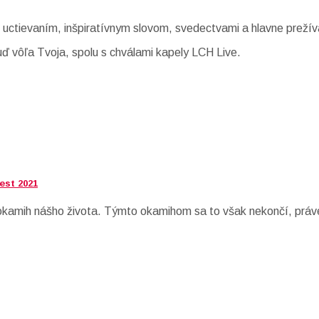
 uctievaním, inšpiratívnym slovom, svedectvami a hlavne prežív
ď vôľa Tvoja, spolu s chválami kapely LCH Live.
est 2021
í okamih nášho života. Týmto okamihom sa to však nekončí, práv