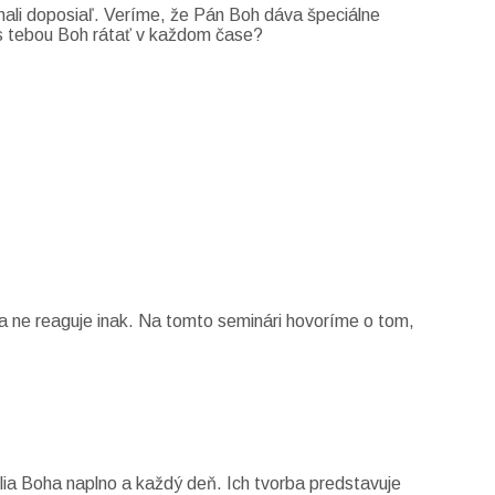
znali doposiaľ. Veríme, že Pán Boh dáva špeciálne
e s tebou Boh rátať v každom čase?
a ne reaguje inak. Na tomto seminári hovoríme o tom,
lia Boha naplno a každý deň. Ich tvorba predstavuje