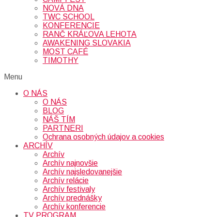
NOVÁ DNA
TWC SCHOOL
KONFERENCIE
RANČ KRÁĽOVA LEHOTA
AWAKENING SLOVAKIA
MOST CAFÉ
TIMOTHY
Menu
O NÁS
O NÁS
BLOG
NÁŠ TÍM
PARTNERI
Ochrana osobných údajov a cookies
ARCHÍV
Archív
Archív najnovšie
Archív najsledovanejšie
Archív relácie
Archív festivaly
Archív prednášky
Archív konferencie
TV PROGRAM