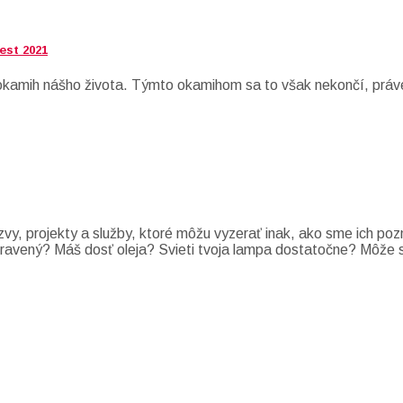
est 2021
í okamih nášho života. Týmto okamihom sa to však nekončí, práv
zvy, projekty a služby, ktoré môžu vyzerať inak, ako sme ich po
i pripravený? Máš dosť oleja? Svieti tvoja lampa dostatočne? Môž