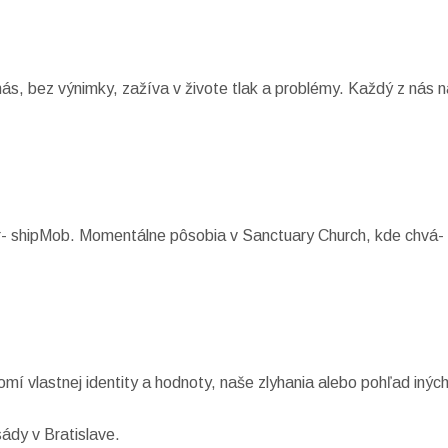
s, bez výnimky, zažíva v živote tlak a problémy. Každý z nás n
r- shipMob. Momentálne pôsobia v Sanctuary Church, kde chvá- 
omí vlastnej identity a hodnoty, naše zlyhania alebo pohľad inýc
ády v Bratislave.