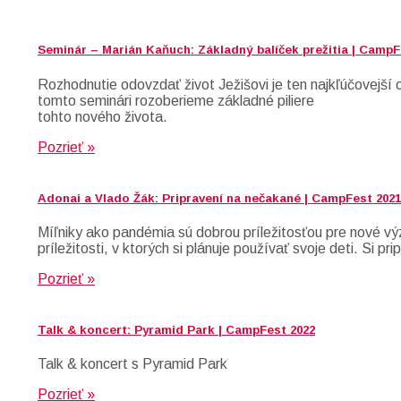
Seminár – Marián Kaňuch: Základný balíček prežitia | CampF
Rozhodnutie odovzdať život Ježišovi je ten najkľúčovejš
tomto seminári rozoberieme základné piliere
tohto nového života.
Pozrieť »
Adonai a Vlado Žák: Pripravení na nečakané | CampFest 2021
Míľniky ako pandémia sú dobrou príležitosťou pre nové vý
príležitosti, v ktorých si plánuje používať svoje deti. S
Pozrieť »
Talk & koncert: Pyramid Park | CampFest 2022
Talk & koncert s Pyramid Park
Pozrieť »