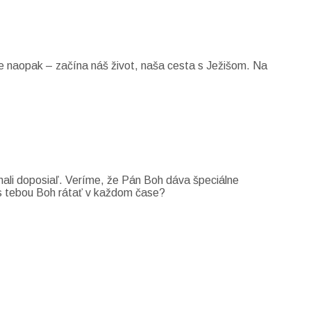
e naopak – začína náš život, naša cesta s Ježišom. Na
znali doposiaľ. Veríme, že Pán Boh dáva špeciálne
e s tebou Boh rátať v každom čase?