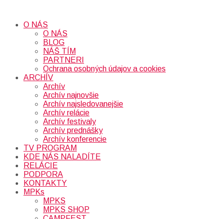
O NÁS
O NÁS
BLOG
NÁŠ TÍM
PARTNERI
Ochrana osobných údajov a cookies
ARCHÍV
Archív
Archív najnovšie
Archív najsledovanejšie
Archív relácie
Archív festivaly
Archív prednášky
Archív konferencie
TV PROGRAM
KDE NÁS NALADÍTE
RELÁCIE
PODPORA
KONTAKTY
MPKs
MPKS
MPKS SHOP
CAMPFEST