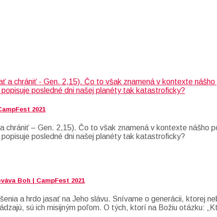
 CampFest 2021
 chrániť – Gen. 2,15). Čo to však znamená v kontexte nášho po
 popisuje posledné dni našej planéty tak katastroficky?
ováva Boh | CampFest 2021
enia a hrdo jasať na Jeho slávu. Snívame o generácii, ktorej neb
ádzajú, sú ich misijným poľom. O tých, ktorí na Božiu otázku: „K