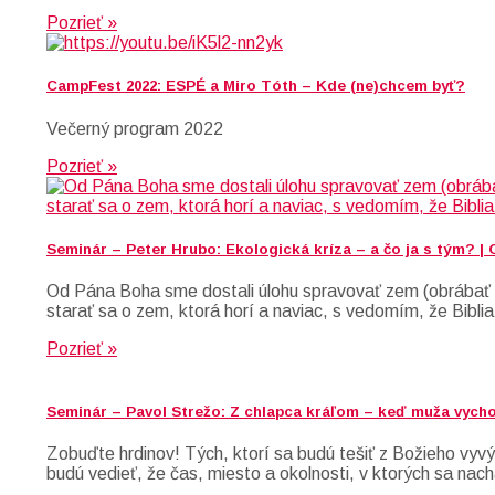
Pozrieť »
CampFest 2022: ESPÉ a Miro Tóth – Kde (ne)chcem byť?
Večerný program 2022
Pozrieť »
Seminár – Peter Hrubo: Ekologická kríza – a čo ja s tým? |
Od Pána Boha sme dostali úlohu spravovať zem (obrábať a
starať sa o zem, ktorá horí a naviac, s vedomím, že Biblia
Pozrieť »
Seminár – Pavol Strežo: Z chlapca kráľom – keď muža vych
Zobuďte hrdinov! Tých, ktorí sa budú tešiť z Božieho vyvýš
budú vedieť, že čas, miesto a okolnosti, v ktorých sa nach