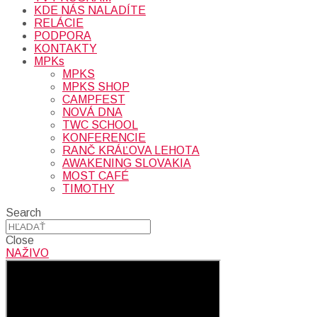
KDE NÁS NALADÍTE
RELÁCIE
PODPORA
KONTAKTY
MPKs
MPKS
MPKS SHOP
CAMPFEST
NOVÁ DNA
TWC SCHOOL
KONFERENCIE
RANČ KRÁĽOVA LEHOTA
AWAKENING SLOVAKIA
MOST CAFÉ
TIMOTHY
Search
Close
NAŽIVO