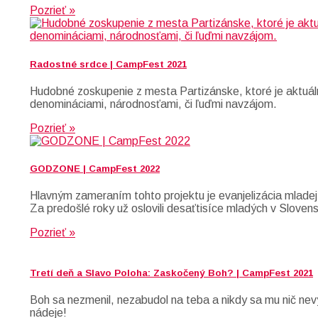
Pozrieť »
Radostné srdce | CampFest 2021
Hudobné zoskupenie z mesta Partizánske, ktoré je aktuáln
denomináciami, národnosťami, či ľuďmi navzájom.
Pozrieť »
GODZONE | CampFest 2022
Hlavným zameraním tohto projektu je evanjelizácia mladej
Za predošlé roky už oslovili desaťtisíce mladých v Slove
Pozrieť »
Tretí deň a Slavo Poloha: Zaskočený Boh? | CampFest 2021
Boh sa nezmenil, nezabudol na teba a nikdy sa mu nič nev
nádeje!