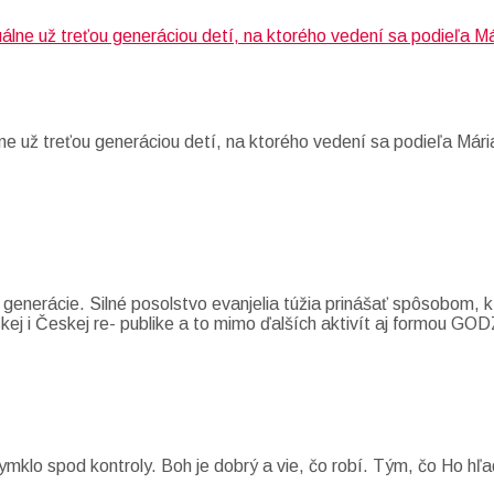
e už treťou generáciou detí, na ktorého vedení sa podieľa Mári
 generácie. Silné posolstvo evanjelia túžia prinášať spôsobom,
nskej i Českej re- publike a to mimo ďalších aktivít aj formou 
ymklo spod kontroly. Boh je dobrý a vie, čo robí. Tým, čo Ho h