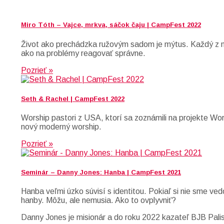
Miro Tóth – Vajce, mrkva, sáčok čaju | CampFest 2022
Život ako prechádzka ružovým sadom je mýtus. Každý z ná
ako na problémy reagovať správne.
Pozrieť »
Seth & Rachel | CampFest 2022
Worship pastori z USA, ktorí sa zoznámili na projekte Wo
nový moderný worship.
Pozrieť »
Seminár – Danny Jones: Hanba | CampFest 2021
Hanba veľmi úzko súvisí s identitou. Pokiaľ si nie sme ved
hanby. Môžu, ale nemusia. Ako to ovplyvniť?
Danny Jones je misionár a do roku 2022 kazateľ BJB Palis