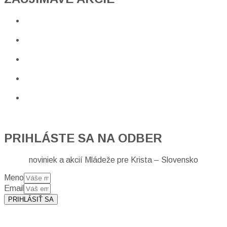
PRIHLÁSTE SA NA ODBER
noviniek a akcií Mládeže pre Krista – Slovensko
Meno
Email
PRIHLÁSIŤ SA
Prihlásením sa na odber, súhlasíte so spracovaním osobných
údajov (emailová adresa).
Viac
INFO.