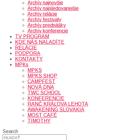
Archív najnovšie
Archív najsledovanejšie
Archív relácie
Archív festivaly
Archív prednášky
Archív konferencie
TV PROGRAM
KDE NÁS NALADÍTE
RELÁCIE
PODPORA
KONTAKTY
MPKs
MPKS
MPKS SHOP
CAMPFEST
NOVÁ DNA
TWC SCHOOL
KONFERENCIE
RANČ KRÁĽOVA LEHOTA
AWAKENING SLOVAKIA
MOST CAFÉ
TIMOTHY
Search