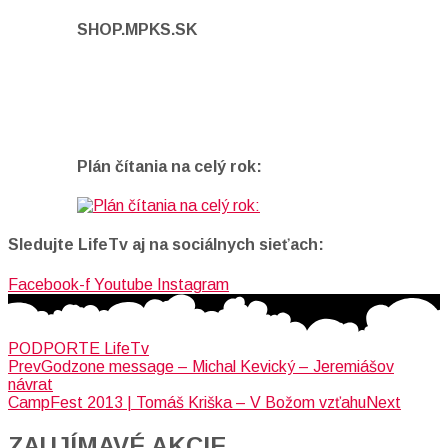
SHOP.MPKS.SK
Plán čítania na celý rok:
Sledujte LifeTv aj na sociálnych sieťach:
Facebook-f
Youtube
Instagram
PODPORTE LifeTv
Prev
Godzone message – Michal Kevický – Jeremiášov
návrat
CampFest 2013 | Tomáš Kriška – V Božom vzťahu
Next
ZAUJÍMAVÉ AKCIE​