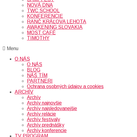
NOVÁ DNA
TWC SCHOOL
KONFERENCIE
RANČ KRÁĽOVA LEHOTA
AWAKENING SLOVAKIA
MOST CAFÉ
TIMOTHY
Menu
O NÁS
O NÁS
BLOG
NÁŠ TÍM
PARTNERI
Ochrana osobných údajov a cookies
ARCHÍV
Archív
Archív najnovšie
Archív najsledovanejšie
Archív relácie
Archív festivaly
Archív prednášky
Archív konferencie
TV PROGRAM