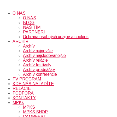
O NÁS
O NÁS
BLOG
NÁŠ TÍM
PARTNERI
Ochrana osobných údajov a cookies
ARCHÍV
Archív
Archív najnovšie
Archív najsledovanejšie
Archív relácie
Archív festivaly
Archív prednášky
Archív konferencie
TV PROGRAM
KDE NÁS NALADÍTE
RELÁCIE
PODPORA
KONTAKTY
MPKs
MPKS
MPKS SHOP
CAMPFEST