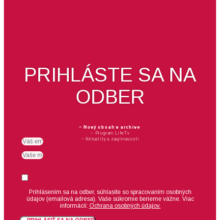
PRIHLÁSTE SA NA
ODBER
– Nový obsah v archíve
– Program LifeTv
– Aktuality a zaujímavosti
Email
meno
Suhlas
Prihlásením sa na odber, súhlasíte so spracovaním osobných
údajov (emailová adresa).
Vaše súkromie berieme vážne. Viac
informácií:
Ochrana osobných údajov.