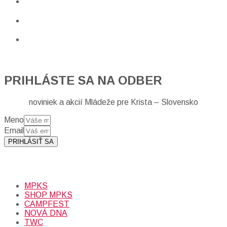
PRIHLÁSTE SA NA ODBER
noviniek a akcií Mládeže pre Krista – Slovensko
Meno
Email
PRIHLÁSIŤ SA
Prihlásením sa na odber, súhlasíte so spracovaním osobných
údajov (emailová adresa).
Viac
INFO.
MPKS
SHOP MPKS
CAMPFEST
NOVÁ DNA
TWC