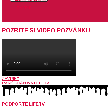
PRIHLÁSIŤ SA NA ODBER
ZAVRIEŤ
POZRITE SI VIDEO POZVÁNKU
ZAVRIEŤ
RANČ KRÁĽOVA LEHOTA
PODPORTE LIFETV