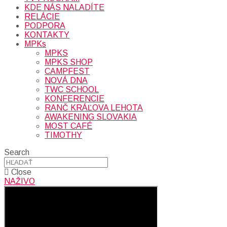
KDE NÁS NALADÍTE
RELÁCIE
PODPORA
KONTAKTY
MPKs
MPKS
MPKS SHOP
CAMPFEST
NOVÁ DNA
TWC SCHOOL
KONFERENCIE
RANČ KRÁĽOVA LEHOTA
AWAKENING SLOVAKIA
MOST CAFÉ
TIMOTHY
Search
Close
NAŽIVO