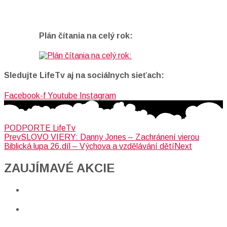
Plán čítania na celý rok:
Sledujte LifeTv aj na sociálnych sieťach:
Facebook-f
Youtube
Instagram
PODPORTE LifeTv
Prev
SLOVO VIERY: Danny Jones – Zachránení vierou
Biblická lupa 26.díl – Výchova a vzdělávání dětí
Next
ZAUJÍMAVÉ AKCIE​