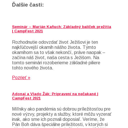
Ďalšie časti:
Seminár – Marián Kaňuch: Základný balíček prežitia
| CampFest 2021
Rozhodnutie odovzdať život Ježišovi je ten
najkľúčovejší okamih nášho života. Týmto
okamihom sa to však nekončí, práve naopak –
začína náš život, naša cesta s Ježišom. Na
tomto seminári rozoberieme základné piliere
tohto nového života.
Pozrieť »
Adonai a Vlado Žák: Pripravení na nečakané |
CampFest 2021
Míľniky ako pandémia sú dobrou príležitosťou pre
nové výzvy, projekty a služby, ktoré môžu vyzerať
inak, ako sme ich poznali doposiaľ. Veríme, že
Pán Boh dáva špeciálne príležitosti, v ktorých si