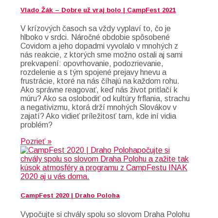
Vlado Žák – Dobre už vraj bolo | CampFest 2021
V krízových časoch sa vždy vyplaví to, čo je
hlboko v srdci. Náročné obdobie spôsobené
Covidom a jeho dopadmi vyvolalo v mnohých z
nás reakcie, z ktorých sme možno ostali aj sami
prekvapení: opovrhovanie, podozrievanie,
rozdelenie a s tým spojené prejavy hnevu a
frustrácie, ktoré na nás číhajú na každom rohu.
Ako správne reagovať, keď nás život pritlačí k
múru? Ako sa oslobodiť od kultúry frflania, strachu
a negativizmu, ktorá drží mnohých Slovákov v
zajatí? Ako vidieť príležitosť tam, kde iní vidia
problém?
Pozrieť »
CampFest 2020 | Draho Poloha
Vypočujte si chvály spolu so slovom Draha Polohu