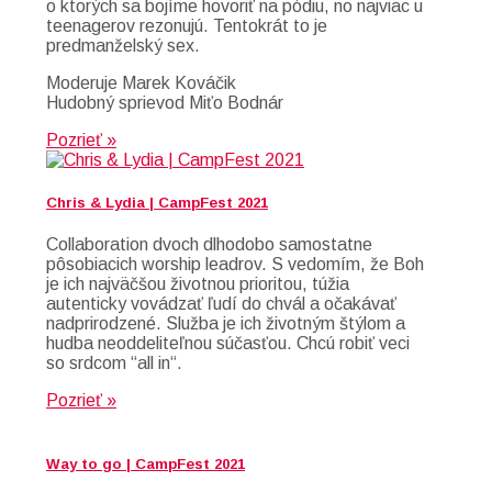
o ktorých sa bojíme hovoriť na pódiu, no najviac u
teenagerov rezonujú. Tentokrát to je
predmanželský sex.
Moderuje Marek Kováčik
Hudobný sprievod Miťo Bodnár
Pozrieť »
Chris & Lydia | CampFest 2021
Collaboration dvoch dlhodobo samostatne
pôsobiacich worship leadrov. S vedomím, že Boh
je ich najväčšou životnou prioritou, túžia
autenticky vovádzať ľudí do chvál a očakávať
nadprirodzené. Služba je ich životným štýlom a
hudba neoddeliteľnou súčasťou. Chcú robiť veci
so srdcom “all in“.
Pozrieť »
Way to go | CampFest 2021