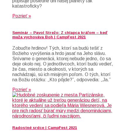
popisuje posledné dni našej planéty tak
katastroficky?
Pozrieť »
Seminár – Pavol Strežo: Z chlapca kráľom – keď
muža vychováva Boh | CampFest 2021
Zobuďte hrdinov! Tých, ktorí sa budú tešiť z
Božieho vyvýšenia a hrdo jasať na Jeho slávu.
Snívame o generácii, ktorej nebude jedno, čo sa
deje okolo nej. O jednotlivcoch, ktorí budú vedieť,
že čas, miesto a okolnosti, v ktorých sa
nachádzajú, sú ich misijným poľom. O tých, ktorí
na Božiu otázku: „Kto pôjde?”, odpovedia: „Ja.”
Pozrieť »
Radostné srdce | CampFest 2021