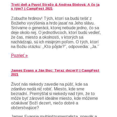
Tretí deň a Pavol Strežo & Andrea Bielová: A čo ja
s tým? | CampFest 2021
Zobuďte hrdinov! Tých, ktorí sa budú tešiť z
Božieho vyvýšenia a hrdo jasať na Jeho slávu.
Snívame o generácii, ktorej nebude jedno, čo sa
deje okolo nej. O jednotlivcoch, ktorí budú vedieť,
že čas, miesto a okolnosti, v ktorých sa
nachádzajú, sú ich misijným poľom. O tých, ktorí
na Božiu otázku: „Kto pôjde?”, odpovedia: „Ja.”
Pozrieť »
James Evans a Ján Buc: Teraz dezert! | CampFest
2021
Život nás niekedy zavedie na púšť, kde sa
zdanlivo nedá nič robiť. Miesto, kde sme
bezradní. Premýšľal si niekedy nad tým, že to
môže byť zároveň ideálne miesto, kde môžeme
očakávať Boží dezert, niečo dobré a
občerstvujúce?
James Evansje multiinštrumentalista, spevák a