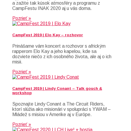
a zažite tak kúsok atmosféry a programu z
CampFestu INAK 2020 aj u vás doma.
Pozrieť »
CampFest 2019 | Elo Kay – rozhovor
Prinášame vám koncert a rozhovor s africkým
rapperom Elo Kay a jeho kapelou, kde sa
dozviete niečo z ich osobného života, ale aj o ich
misii.
Pozrieť »
CampFest 2019 | Lindy Conant – Talk gouch &
workshop
Spoznajte Lindy Conant a The Circuit Riders,
ktorí slúžia ako misionári v spolupráci s YWAM –
Mládež s misiou v Amerike aj v Európe.
Pozrieť »