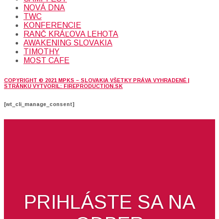
NOVÁ DNA
TWC
KONFERENCIE
RANČ KRÁĽOVA LEHOTA
AWAKENING SLOVAKIA
TIMOTHY
MOST CAFE
COPYRIGHT © 2021 MPKS – SLOVAKIA VŠETKY PRÁVA VYHRADENÉ |
STRÁNKU VYTVORIL: FIREPRODUCTION.SK
[wt_cli_manage_consent]
PRIHLÁSTE SA NA