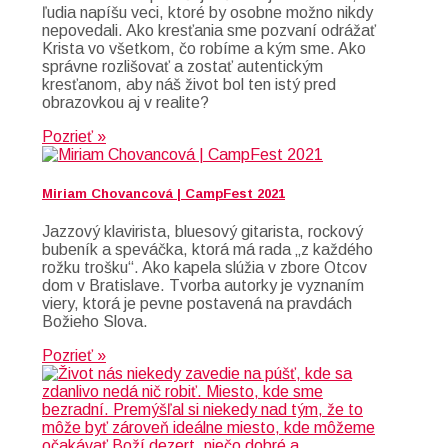
ľudia napíšu veci, ktoré by osobne možno nikdy
nepovedali. Ako kresťania sme pozvaní odrážať
Krista vo všetkom, čo robíme a kým sme. Ako
správne rozlišovať a zostať autentickým
kresťanom, aby náš život bol ten istý pred
obrazovkou aj v realite?
Pozrieť »
Miriam Chovancová | CampFest 2021
Jazzový klavirista, bluesový gitarista, rockový
bubeník a speváčka, ktorá má rada „z každého
rožku trošku“. Ako kapela slúžia v zbore Otcov
dom v Bratislave. Tvorba autorky je vyznaním
viery, ktorá je pevne postavená na pravdách
Božieho Slova.
Pozrieť »