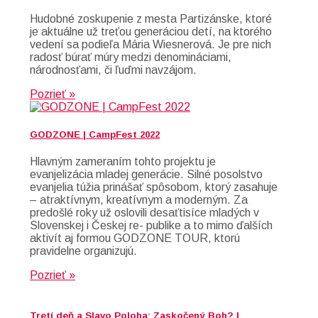
Hudobné zoskupenie z mesta Partizánske, ktoré
je aktuálne už treťou generáciou detí, na ktorého
vedení sa podieľa Mária Wiesnerová. Je pre nich
radosť búrať múry medzi denomináciami,
národnosťami, či ľuďmi navzájom.
Pozrieť »
GODZONE | CampFest 2022
Hlavným zameraním tohto projektu je
evanjelizácia mladej generácie. Silné posolstvo
evanjelia túžia prinášať spôsobom, ktorý zasahuje
– atraktívnym, kreatívnym a moderným. Za
predošlé roky už oslovili desaťtisíce mladých v
Slovenskej i Českej re- publike a to mimo ďalších
aktivít aj formou GODZONE TOUR, ktorú
pravidelne organizujú.
Pozrieť »
Tretí deň a Slavo Poloha: Zaskočený Boh? |