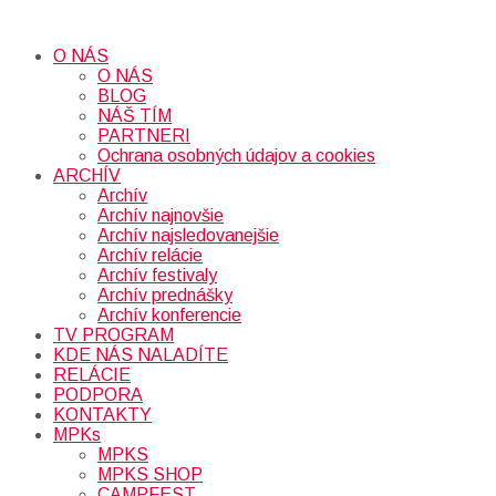
O NÁS
O NÁS
BLOG
NÁŠ TÍM
PARTNERI
Ochrana osobných údajov a cookies
ARCHÍV
Archív
Archív najnovšie
Archív najsledovanejšie
Archív relácie
Archív festivaly
Archív prednášky
Archív konferencie
TV PROGRAM
KDE NÁS NALADÍTE
RELÁCIE
PODPORA
KONTAKTY
MPKs
MPKS
MPKS SHOP
CAMPFEST