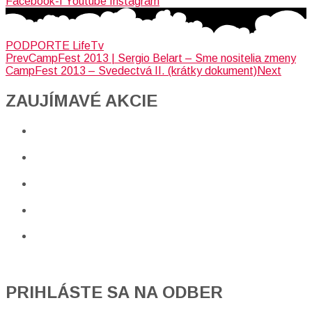
Facebook-f
Youtube
Instagram
PODPORTE LifeTv
Prev
CampFest 2013 | Sergio Belart – Sme nositelia zmeny
CampFest 2013 – Svedectvá II. (krátky dokument)
Next
ZAUJÍMAVÉ AKCIE​
PRIHLÁSTE SA NA ODBER