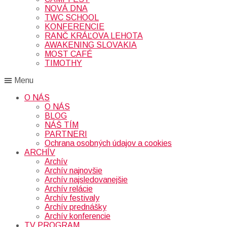
NOVÁ DNA
TWC SCHOOL
KONFERENCIE
RANČ KRÁĽOVA LEHOTA
AWAKENING SLOVAKIA
MOST CAFÉ
TIMOTHY
Menu
O NÁS
O NÁS
BLOG
NÁŠ TÍM
PARTNERI
Ochrana osobných údajov a cookies
ARCHÍV
Archív
Archív najnovšie
Archív najsledovanejšie
Archív relácie
Archív festivaly
Archív prednášky
Archív konferencie
TV PROGRAM