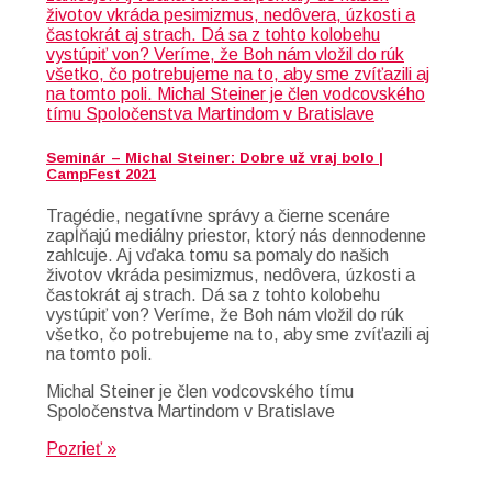
Seminár – Michal Steiner: Dobre už vraj bolo |
CampFest 2021
Tragédie, negatívne správy a čierne scenáre
zapĺňajú mediálny priestor, ktorý nás dennodenne
zahlcuje. Aj vďaka tomu sa pomaly do našich
životov vkráda pesimizmus, nedôvera, úzkosti a
častokrát aj strach. Dá sa z tohto kolobehu
vystúpiť von? Veríme, že Boh nám vložil do rúk
všetko, čo potrebujeme na to, aby sme zvíťazili aj
na tomto poli.
Michal Steiner je člen vodcovského tímu
Spoločenstva Martindom v Bratislave
Pozrieť »