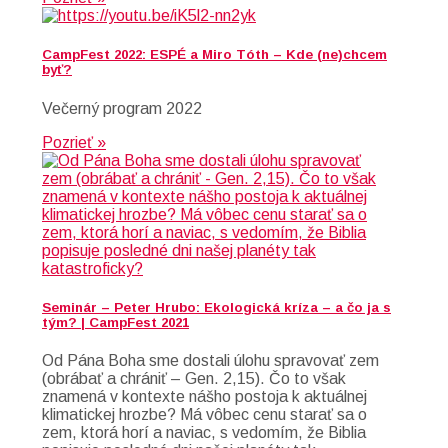
CampFest 2022: ESPÉ a Miro Tóth – Kde (ne)chcem
byť?
Večerný program 2022
Pozrieť »
Seminár – Peter Hrubo: Ekologická kríza – a čo ja s
tým? | CampFest 2021
Od Pána Boha sme dostali úlohu spravovať zem
(obrábať a chrániť – Gen. 2,15). Čo to však
znamená v kontexte nášho postoja k aktuálnej
klimatickej hrozbe? Má vôbec cenu starať sa o
zem, ktorá horí a naviac, s vedomím, že Biblia