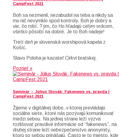
CampFest 2021
Boh sa nezmenil, nezabudol na teba a nikdy sa
mu nič nevymklo spod kontroly. Boh je dobrý a
vie, čo robí. Tým, čo Ho hľadajú celým srdcom,
všetko pôsobí na dobré. Je to Boh nádeje!
Tretí deň je slovenská worshipová kapela z
Košíc.
Slavo Poloha je kazateľ Cirkvi bratskej.
Pozrieť »
Seminár – Július Slovák: Fakenews vs. pravda |
CampFest 2021
Žijeme v digitálnej dobe, v ktorej prevládajú
sociálne siete, ktoré nás pozývajú komunikovať
medzi sebou. Na jednej strane leží výzva
rozlišovať pravdivé informácie od “fakenews”, na
druhej strane leží nebezpečenstvo anonymity,
ktorú so sebou prinášajú. Často je to miesto, kde