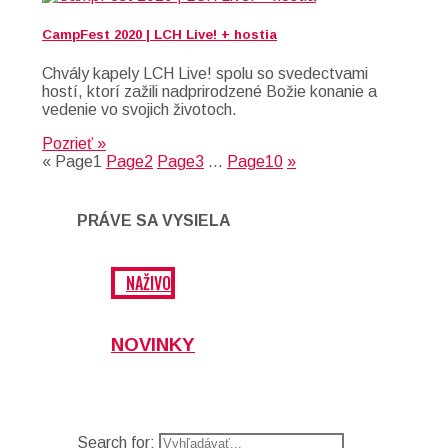
CampFest 2020 | LCH Live! + hostia
Chvály kapely LCH Live! spolu so svedectvami
hostí, ktorí zažili nadprirodzené Božie konanie a
vedenie vo svojich životoch.
Pozrieť »
«
Page
1
Page
2
Page
3
…
Page
10
»
PRÁVE SA VYSIELA
NAŽIVO
NOVINKY
Search for: