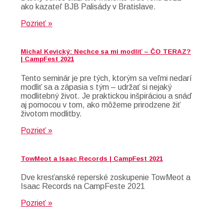
ako kazateľ BJB Palisády v Bratislave.
Pozrieť »
Michal Kevický: Nechce sa mi modliť – ČO TERAZ?
| CampFest 2021
Tento seminár je pre tých, ktorým sa veľmi nedarí
modliť sa a zápasia s tým – udržať si nejaký
modlitebný život. Je praktickou inšpiráciou a snáď
aj pomocou v tom, ako môžeme prirodzene žiť
životom modlitby.
Pozrieť »
TowMeot a Isaac Records | CampFest 2021
Dve kresťanské reperské zoskupenie TowMeot a
Isaac Records na CampFeste 2021
Pozrieť »