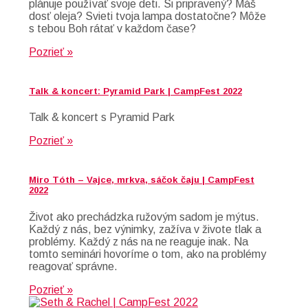
plánuje používať svoje deti. Si pripravený? Máš
dosť oleja? Svieti tvoja lampa dostatočne? Môže
s tebou Boh rátať v každom čase?
Pozrieť »
Talk & koncert: Pyramid Park | CampFest 2022
Talk & koncert s Pyramid Park
Pozrieť »
Miro Tóth – Vajce, mrkva, sáčok čaju | CampFest
2022
Život ako prechádzka ružovým sadom je mýtus.
Každý z nás, bez výnimky, zažíva v živote tlak a
problémy. Každý z nás na ne reaguje inak. Na
tomto seminári hovoríme o tom, ako na problémy
reagovať správne.
Pozrieť »