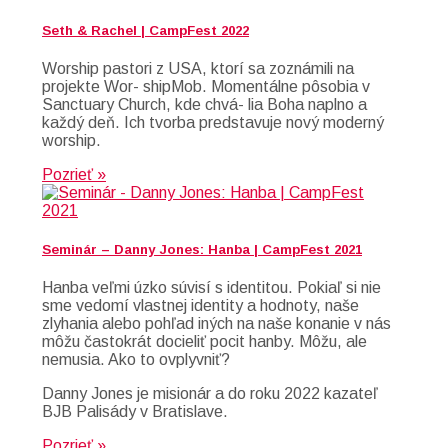
Seth & Rachel | CampFest 2022
Worship pastori z USA, ktorí sa zoznámili na
projekte Wor- shipMob. Momentálne pôsobia v
Sanctuary Church, kde chvá- lia Boha naplno a
každý deň. Ich tvorba predstavuje nový moderný
worship.
Pozrieť »
Seminár – Danny Jones: Hanba | CampFest 2021
Hanba veľmi úzko súvisí s identitou. Pokiaľ si nie
sme vedomí vlastnej identity a hodnoty, naše
zlyhania alebo pohľad iných na naše konanie v nás
môžu častokrát docieliť pocit hanby. Môžu, ale
nemusia. Ako to ovplyvniť?
Danny Jones je misionár a do roku 2022 kazateľ
BJB Palisády v Bratislave.
Pozrieť »