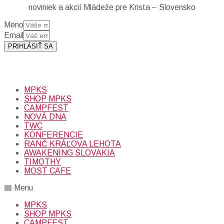
noviniek a akcií Mládeže pre Krista – Slovensko
Meno
Email
PRIHLÁSIŤ SA
Prihlásením sa na odber, súhlasíte so spracovaním osobných
údajov (emailová adresa).
Viac
INFO.
MPKS
SHOP MPKS
CAMPFEST
NOVÁ DNA
TWC
KONFERENCIE
RANČ KRÁĽOVA LEHOTA
AWAKENING SLOVAKIA
TIMOTHY
MOST CAFE
Menu
MPKS
SHOP MPKS
CAMPFEST