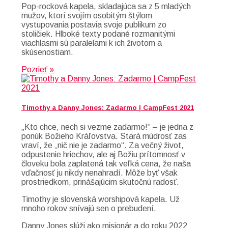
Pop-rocková kapela, skladajúca sa z 5 mladých
mužov, ktorí svojím osobitým štýlom
vystupovania postavia svoje publikum zo
stoličiek. Hlboké texty podané rozmanitými
viachlasmi sú paralelami k ich životom a
skúsenostiam.
Pozrieť »
Timothy a Danny Jones: Zadarmo | CampFest 2021
„Kto chce, nech si vezme zadarmo!“ – je jedna z
ponúk Božieho Kráľovstva. Stará múdrosť zas
vraví, že „nič nie je zadarmo“. Za večný život,
odpustenie hriechov, ale aj Božiu prítomnosť v
človeku bola zaplatená tak veľká cena, že naša
vďačnosť ju nikdy nenahradí. Môže byť však
prostriedkom, prinášajúcim skutočnú radosť.
Timothy je slovenská worshipová kapela. Už
mnoho rokov snívajú sen o prebudení.
Danny Jones slúži ako misionár a do roku 2022