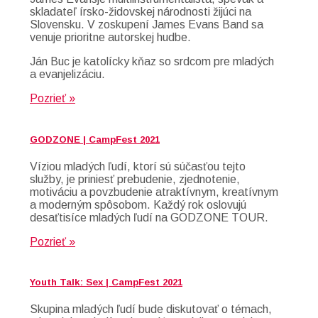
skladateľ írsko-židovskej národnosti žijúci na
Slovensku. V zoskupení James Evans Band sa
venuje prioritne autorskej hudbe.
Ján Buc je katolícky kňaz so srdcom pre mladých
a evanjelizáciu.
Pozrieť »
GODZONE | CampFest 2021
Víziou mladých ľudí, ktorí sú súčasťou tejto
služby, je priniesť prebudenie, zjednotenie,
motiváciu a povzbudenie atraktívnym, kreatívnym
a moderným spôsobom. Každý rok oslovujú
desaťtisíce mladých ľudí na GODZONE TOUR.
Pozrieť »
Youth Talk: Sex | CampFest 2021
Skupina mladých ľudí bude diskutovať o témach,