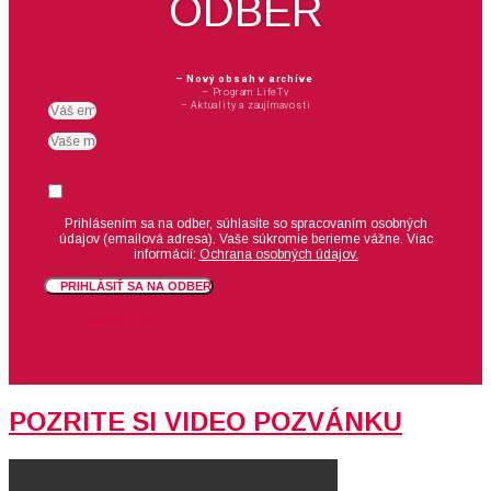
ODBER
– Nový obsah v archíve
– Program LifeTv
– Aktuality a zaujímavosti
Email
meno
Suhlas
Prihlásením sa na odber, súhlasíte so spracovaním osobných
údajov (emailová adresa).
Vaše súkromie berieme vážne. Viac
informácií:
Ochrana osobných údajov.
PRIHLÁSIŤ SA NA ODBER
ZAVRIEŤ
POZRITE SI VIDEO POZVÁNKU