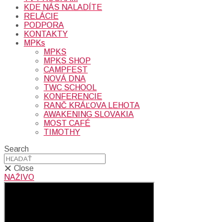
KDE NÁS NALADÍTE
RELÁCIE
PODPORA
KONTAKTY
MPKs
MPKS
MPKS SHOP
CAMPFEST
NOVÁ DNA
TWC SCHOOL
KONFERENCIE
RANČ KRÁĽOVA LEHOTA
AWAKENING SLOVAKIA
MOST CAFÉ
TIMOTHY
Search
Close
NAŽIVO