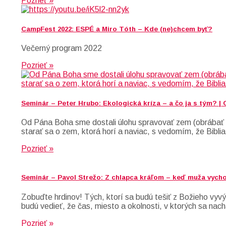
Pozrieť »
CampFest 2022: ESPÉ a Miro Tóth – Kde (ne)chcem byť?
Večerný program 2022
Pozrieť »
Seminár – Peter Hrubo: Ekologická kríza – a čo ja s tým? |
Od Pána Boha sme dostali úlohu spravovať zem (obrábať a
starať sa o zem, ktorá horí a naviac, s vedomím, že Biblia
Pozrieť »
Seminár – Pavol Strežo: Z chlapca kráľom – keď muža vych
Zobuďte hrdinov! Tých, ktorí sa budú tešiť z Božieho vyvýš
budú vedieť, že čas, miesto a okolnosti, v ktorých sa nach
Pozrieť »