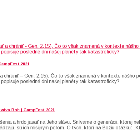
 CampFest 2021
 chrániť – Gen. 2,15). Čo to však znamená v kontexte nášho po
 popisuje posledné dni našej planéty tak katastroficky?
ováva Boh | CampFest 2021
enia a hrdo jasať na Jeho slávu. Snívame o generácii, ktorej neb
ádzajú, sú ich misijným poľom. O tých, ktorí na Božiu otázku: „K