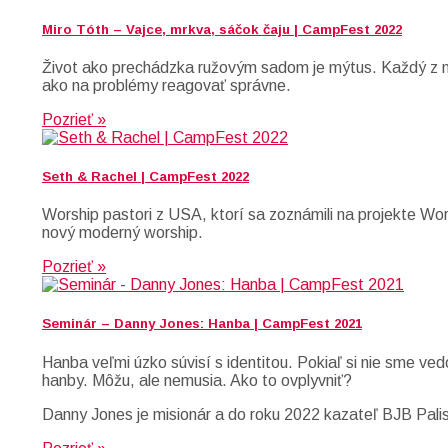
Miro Tóth – Vajce, mrkva, sáčok čaju | CampFest 2022
Život ako prechádzka ružovým sadom je mýtus. Každý z ná
ako na problémy reagovať správne.
Pozrieť »
Seth & Rachel | CampFest 2022
Worship pastori z USA, ktorí sa zoznámili na projekte Wo
nový moderný worship.
Pozrieť »
Seminár – Danny Jones: Hanba | CampFest 2021
Hanba veľmi úzko súvisí s identitou. Pokiaľ si nie sme ved
hanby. Môžu, ale nemusia. Ako to ovplyvniť?
Danny Jones je misionár a do roku 2022 kazateľ BJB Palis