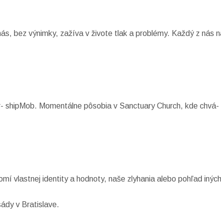
s, bez výnimky, zažíva v živote tlak a problémy. Každý z nás n
r- shipMob. Momentálne pôsobia v Sanctuary Church, kde chvá- 
omí vlastnej identity a hodnoty, naše zlyhania alebo pohľad inýc
ády v Bratislave.