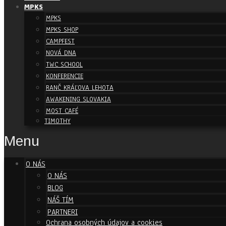
MPKS
MPKS
MPKS SHOP
CAMPFEST
NOVÁ DNA
TWC SCHOOL
KONFERENCIE
RANČ KRÁĽOVA LEHOTA
AWAKENING SLOVAKIA
MOST CAFÉ
TIMOTHY
Menu
O NÁS
O NÁS
BLOG
NÁŠ TÍM
PARTNERI
Ochrana osobných údajov a cookies