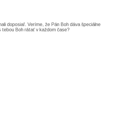
znali doposiaľ. Veríme, že Pán Boh dáva špeciálne
e s tebou Boh rátať v každom čase?