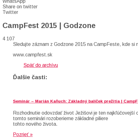
WhatsApp
Share on twitter
Twitter
CampFest 2015 | Godzone
4 107
Sledujte záznam z Godzone 2015 na CampFeste, kde si mô
www.campfest.sk
Späť do archívu
Ďalšie časti:
Seminár – Marián Kaňuch: Základný balíček prežitia | CampF
Rozhodnutie odovzdať život Ježišovi je ten najkľúčovejš
tomto seminári rozoberieme základné piliere
tohto nového života.
Pozrieť »