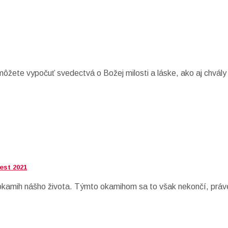
žete vypočuť svedectvá o Božej milosti a láske, ako aj chvál
est 2021
í okamih nášho života. Týmto okamihom sa to však nekončí, práv