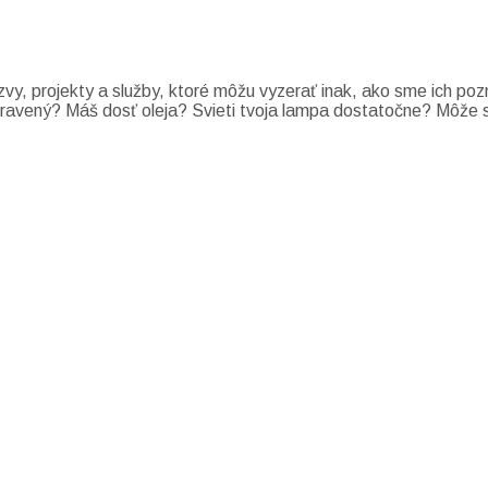
zvy, projekty a služby, ktoré môžu vyzerať inak, ako sme ich po
i pripravený? Máš dosť oleja? Svieti tvoja lampa dostatočne? Môž