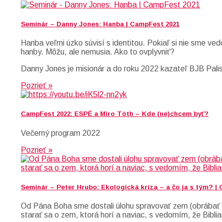
Seminár – Danny Jones: Hanba | CampFest 2021
Hanba veľmi úzko súvisí s identitou. Pokiaľ si nie sme ved
hanby. Môžu, ale nemusia. Ako to ovplyvniť?
Danny Jones je misionár a do roku 2022 kazateľ BJB Palis
Pozrieť »
CampFest 2022: ESPÉ a Miro Tóth – Kde (ne)chcem byť?
Večerný program 2022
Pozrieť »
Seminár – Peter Hrubo: Ekologická kríza – a čo ja s tým? |
Od Pána Boha sme dostali úlohu spravovať zem (obrábať a
starať sa o zem, ktorá horí a naviac, s vedomím, že Biblia