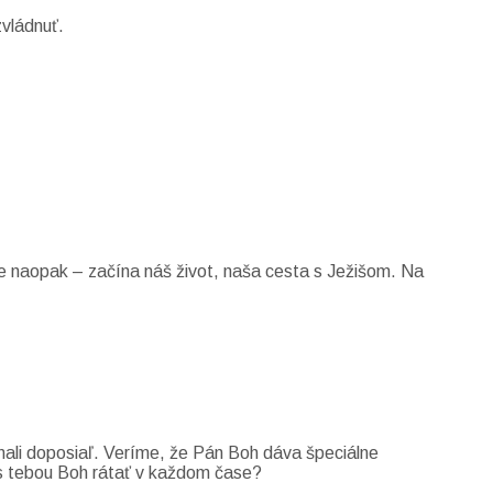
zvládnuť.
e naopak – začína náš život, naša cesta s Ježišom. Na
znali doposiaľ. Veríme, že Pán Boh dáva špeciálne
e s tebou Boh rátať v každom čase?