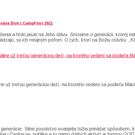
ováva Boh | CampFest 2021
enia a hrdo jasať na Jeho slávu. Snívame o generácii, ktorej neb
ádzajú, sú ich misijným poľom. O tých, ktorí na Božiu otázku: „K
e už treťou generáciou detí, na ktorého vedení sa podieľa Mári
 generácie. Silné posolstvo evanjelia túžia prinášať spôsobom,
nskej i Českej re- publike a to mimo ďalších aktivít aj formou 