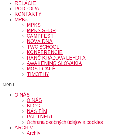
RELÁCIE
PODPORA
KONTAKTY
MPKs
MPKS
MPKS SHOP
CAMPFEST
NOVÁ DNA
TWC SCHOOL
KONFERENCIE
RANČ KRÁĽOVA LEHOTA
AWAKENING SLOVAKIA
MOST CAFÉ
TIMOTHY
Menu
O NÁS
O NÁS
BLOG
NÁŠ TÍM
PARTNERI
Ochrana osobných údajov a cookies
ARCHÍV
Archív