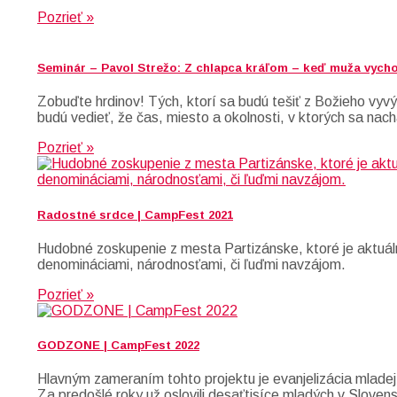
Pozrieť »
Seminár – Pavol Strežo: Z chlapca kráľom – keď muža vych
Zobuďte hrdinov! Tých, ktorí sa budú tešiť z Božieho vyvýš
budú vedieť, že čas, miesto a okolnosti, v ktorých sa nach
Pozrieť »
Radostné srdce | CampFest 2021
Hudobné zoskupenie z mesta Partizánske, ktoré je aktuáln
denomináciami, národnosťami, či ľuďmi navzájom.
Pozrieť »
GODZONE | CampFest 2022
Hlavným zameraním tohto projektu je evanjelizácia mladej
Za predošlé roky už oslovili desaťtisíce mladých v Slove