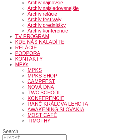
Archív najnovšie
Archív najsledovanejšie
Archív relácie
Archív festivaly
Archív prednášky
Archív konferencie
TV PROGRAM
KDE NÁS NALADÍTE
RELÁCIE
PODPORA
KONTAKTY
MPKs
MPKS
MPKS SHOP
CAMPFEST
NOVÁ DNA
TWC SCHOOL
KONFERENCIE
RANČ KRÁĽOVA LEHOTA
AWAKENING SLOVAKIA
MOST CAFÉ
TIMOTHY
Search