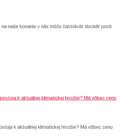
h na naše konanie v nás môžu častokrát docieliť pocit
stoja k aktuálnej klimatickej hrozbe? Má vôbec cenu