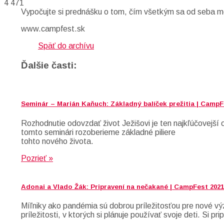
4 471
Vypočujte si prednášku o tom, čím všetkým sa od seba môž
www.campfest.sk
Späť do archívu
Ďalšie časti:
Seminár – Marián Kaňuch: Základný balíček prežitia | CampF
Rozhodnutie odovzdať život Ježišovi je ten najkľúčovejš
tomto seminári rozoberieme základné piliere
tohto nového života.
Pozrieť »
Adonai a Vlado Žák: Pripravení na nečakané | CampFest 2021
Míľniky ako pandémia sú dobrou príležitosťou pre nové vý
príležitosti, v ktorých si plánuje používať svoje deti. S