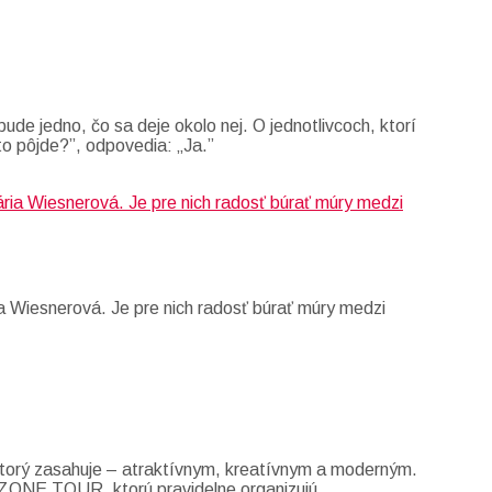
ude jedno, čo sa deje okolo nej. O jednotlivcoch, ktorí
to pôjde?”, odpovedia: „Ja.”
a Wiesnerová. Je pre nich radosť búrať múry medzi
 ktorý zasahuje – atraktívnym, kreatívnym a moderným.
GODZONE TOUR, ktorú pravidelne organizujú.