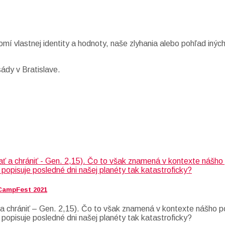
omí vlastnej identity a hodnoty, naše zlyhania alebo pohľad inýc
ády v Bratislave.
 CampFest 2021
 chrániť – Gen. 2,15). Čo to však znamená v kontexte nášho po
 popisuje posledné dni našej planéty tak katastroficky?