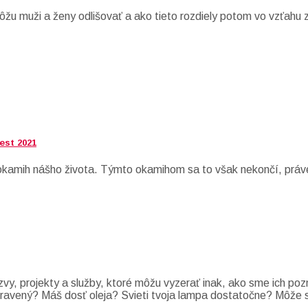
u muži a ženy odlišovať a ako tieto rozdiely potom vo vzťahu 
est 2021
í okamih nášho života. Týmto okamihom sa to však nekončí, práv
zvy, projekty a služby, ktoré môžu vyzerať inak, ako sme ich po
i pripravený? Máš dosť oleja? Svieti tvoja lampa dostatočne? Môž