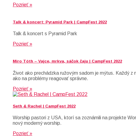
Pozrieť »
Talk & koncert: Pyramid Park | CampFest 2022
Talk & koncert s Pyramid Park
Pozrieť »
Miro Tóth – Vajce, mrkva, sáčok čaju | CampFest 2022
Život ako prechádzka ružovým sadom je mýtus. Každý z ná
ako na problémy reagovať správne.
Pozrieť »
Seth & Rachel | CampFest 2022
Worship pastori z USA, ktorí sa zoznámili na projekte Wo
nový moderný worship.
Pozrieť »