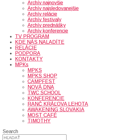
Archív najnovšie
Archív najsledovanejšie
Archív relácie
Archív festivaly
Archív prednášky
Archív konferencie
TV PROGRAM
KDE NÁS NALADÍTE
RELÁCIE
PODPORA
KONTAKTY
MPKs
MPKS
MPKS SHOP
CAMPFEST
NOVÁ DNA
TWC SCHOOL
KONFERENCIE
RANČ KRÁĽOVA LEHOTA
AWAKENING SLOVAKIA
MOST CAFÉ
TIMOTHY
Search