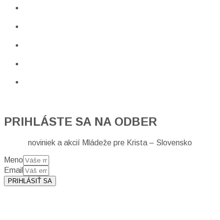
PRIHLÁSTE SA NA ODBER
noviniek a akcií Mládeže pre Krista – Slovensko
Meno
Email
PRIHLÁSIŤ SA
Prihlásením sa na odber, súhlasíte so spracovaním osobných
údajov (emailová adresa).
Viac
INFO.