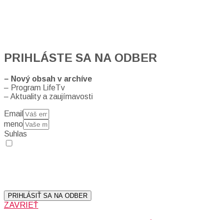
PRIHLÁSTE SA NA ODBER
– Nový obsah v archíve
– Program LifeTv
– Aktuality a zaujímavosti
Email
meno
Suhlas
Prihlásením sa na odber, súhlasíte so spracovaním osobných
údajov (emailová adresa).
Vaše súkromie berieme vážne.
Viac informácií:
Ochrana osobných údajov.
PRIHLÁSIŤ SA NA ODBER
ZAVRIEŤ