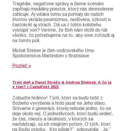
Tragédie, negatívne správy a čierne scenáre
zapĺňajú mediálny priestor, ktorý nás dennodenne
zahlcuje. Aj vďaka tomu sa pomaly do našich
životov vkráda pesimizmus, nedôvera, úzkosti a
častokrát aj strach. Dá sa z tohto kolobehu
vystúpiť von? Veríme, že Boh nám vložil do rúk
všetko, čo potrebujeme na to, aby sme zvíťazili aj
na tomto poli.
Michal Steiner je člen vodcovského tímu
Spoločenstva Martindom v Bratislave
Pozrieť »
Tretí deň a Pavol Strežo & Andrea Bielová: A čo ja
s tým? | CampFest 2021
Zobuďte hrdinov! Tých, ktorí sa budú tešiť z
Božieho vyvýšenia a hrdo jasať na Jeho slávu.
Snívame o generácii, ktorej nebude jedno, čo sa
deje okolo nej. O jednotlivcoch, ktorí budú vedieť,
že čas, miesto a okolnosti, v ktorých sa
nachádzajú, sú ich misijným poľom. O tých, ktorí
na Božiu otázku: „Kto pôjde?”, odpovedia: „Ja.”