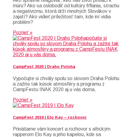
Ako správne reagovať, keď nás život pritlačí k
múru? Ako sa oslobodiť od kultúry frflania, strachu
a negativizmu, ktorá drží mnohých Slovákov v
zajatí? Ako vidieť príležitosť tam, kde iní vidia
problém?
Pozrieť »
CampFest 2020 | Draho Poloha
Vypočujte si chvály spolu so slovom Draha Polohu
a zažite tak kúsok atmosféry a programu z
CampFestu INAK 2020 aj u vás doma.
Pozrieť »
CampFest 2019 | Elo Kay – rozhovor
Prinášame vám koncert a rozhovor s africkým
rapperom Elo Kay a jeho kapelou, kde sa