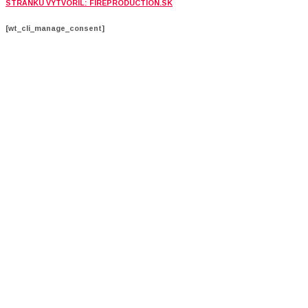
STRÁNKU VYTVORIL: FIREPRODUCTION.SK
[wt_cli_manage_consent]