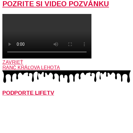
POZRITE SI VIDEO POZVÁNKU
ZAVRIEŤ
RANČ KRÁĽOVA LEHOTA
PODPORTE LIFETV