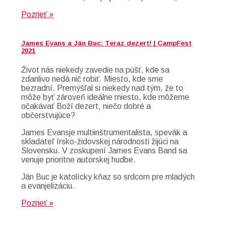
Pozrieť »
James Evans a Ján Buc: Teraz dezert! | CampFest
2021
Život nás niekedy zavedie na púšť, kde sa
zdanlivo nedá nič robiť. Miesto, kde sme
bezradní. Premýšľal si niekedy nad tým, že to
môže byť zároveň ideálne miesto, kde môžeme
očakávať Boží dezert, niečo dobré a
občerstvujúce?
James Evansje multiinštrumentalista, spevák a
skladateľ írsko-židovskej národnosti žijúci na
Slovensku. V zoskupení James Evans Band sa
venuje prioritne autorskej hudbe.
Ján Buc je katolícky kňaz so srdcom pre mladých
a evanjelizáciu.
Pozrieť »