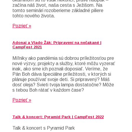
začína náš život, naša cesta s Ježišom. Na
tomto seminári rozoberieme základné piliere
tohto nového života.
Pozrieť »
Adonai a Vlado Žák: Pripravení na nečakané |
CampFest 2021
Míľniky ako pandémia sú dobrou príležitosťou pre
nové výzvy, projekty a služby, ktoré môžu vyzerať
inak, ako sme ich poznali doposiaľ. Veríme, že
Pán Boh dáva špeciálne príležitosti, v ktorých si
plánuje používať svoje deti. Si pripravený? Máš
dosť oleja? Svieti tvoja lampa dostatočne? Môže
s tebou Boh rátať v každom čase?
Pozrieť »
Talk & koncert: Pyramid Park | CampFest 2022
Talk & koncert s Pyramid Park