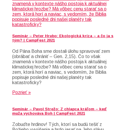
Seminár – Peter Hrubo: Ekologická kríza – a čo ja s
tým? | CampFest 2021
Od Pána Boha sme dostali úlohu spravovať zem
(obrábať a chrániť – Gen. 2,15). Čo to však
znamená v kontexte nášho postoja k aktuálnej
klimatickej hrozbe? Má vôbec cenu starať sa o
zem, ktorá horí a naviac, s vedomím, že Biblia
popisuje posledné dni našej planéty tak
katastroficky?
Pozrieť »
Seminár – Pavol Strežo: Z chlapca kráľom – keď
muža vychováva Boh | CampFest 2021
Zobuďte hrdinov! Tých, ktorí sa budú tešiť z
Božieho vyvýšenia a hrdo jasať na Jeho slávu.