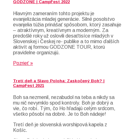
GODZONE | CampFest 2022
Hlavným zameraním tohto projektu je
evanjelizácia mladej generácie. Silné posolstvo
evanjelia túžia prinášať spôsobom, ktorý zasahuje
– atraktívnym, kreatívnym a moderným. Za
predošlé roky už oslovili desaťtisíce mladých v
Slovenskej i Českej re- publike a to mimo ďalších
aktivít aj formou GODZONE TOUR, ktorú
pravidelne organizujú.
Pozrieť »
Tretí deň a Slavo Poloha: Zaskočený Boh? |
CampFest 2021
Boh sa nezmenil, nezabudol na teba a nikdy sa
mu nič nevymklo spod kontroly. Boh je dobrý a
vie, čo robí. Tým, čo Ho hľadajú celým srdcom,
všetko pôsobí na dobré. Je to Boh nádeje!
Tretí deň je slovenská worshipová kapela z
Košíc.