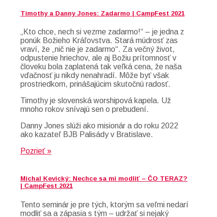
Timothy a Danny Jones: Zadarmo | CampFest 2021
„Kto chce, nech si vezme zadarmo!“ – je jedna z
ponúk Božieho Kráľovstva. Stará múdrosť zas
vraví, že „nič nie je zadarmo“. Za večný život,
odpustenie hriechov, ale aj Božiu prítomnosť v
človeku bola zaplatená tak veľká cena, že naša
vďačnosť ju nikdy nenahradí. Môže byť však
prostriedkom, prinášajúcim skutočnú radosť.
Timothy je slovenská worshipová kapela. Už
mnoho rokov snívajú sen o prebudení.
Danny Jones slúži ako misionár a do roku 2022
ako kazateľ BJB Palisády v Bratislave.
Pozrieť »
Michal Kevický: Nechce sa mi modliť – ČO TERAZ?
| CampFest 2021
Tento seminár je pre tých, ktorým sa veľmi nedarí
modliť sa a zápasia s tým – udržať si nejaký