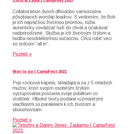
Chris & Lydia | CampFest 2021
Collaboration dvoch dlhodobo samostatne
pôsobiacich worship leadrov. S vedomím, že Boh
je ich najväčšou životnou prioritou, túžia
autenticky vovádzať ľudí do chvál a očakávať
nadprirodzené. Služba je ich životným štýlom a
hudba neoddeliteľnou súčasťou. Chcú robiť veci
so srdcom “all in“.
Pozrieť »
Way to go | CampFest 2021
Pop-rocková kapela, skladajúca sa z 5 mladých
mužov, ktorí svojím osobitým štýlom
vystupovania postavia svoje publikum zo
stoličiek. Hlboké texty podané rozmanitými
viachlasmi sú paralelami k ich životom a
skúsenostiam.
Pozrieť »