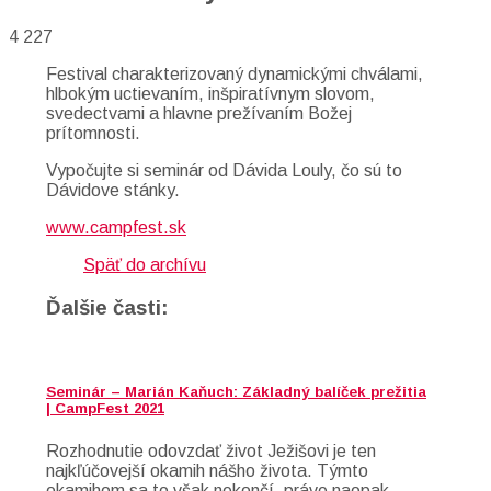
4 227
Festival charakterizovaný dynamickými chválami,
hlbokým uctievaním, inšpiratívnym slovom,
svedectvami a hlavne prežívaním Božej
prítomnosti.
Vypočujte si seminár od Dávida Louly, čo sú to
Dávidove stánky.
www.campfest.sk
Späť do archívu
Ďalšie časti:
Seminár – Marián Kaňuch: Základný balíček prežitia
| CampFest 2021
Rozhodnutie odovzdať život Ježišovi je ten
najkľúčovejší okamih nášho života. Týmto
okamihom sa to však nekončí, práve naopak –