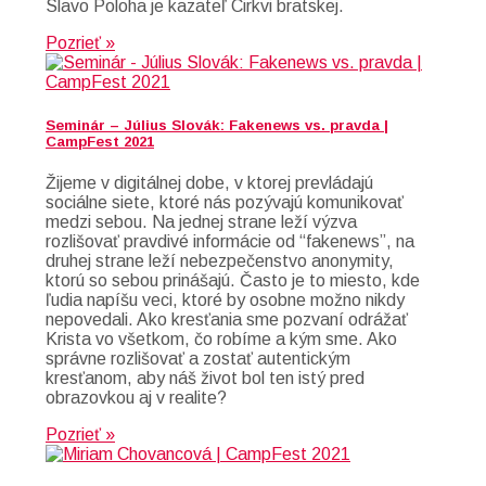
Slavo Poloha je kazateľ Cirkvi bratskej.
Pozrieť »
Seminár – Július Slovák: Fakenews vs. pravda |
CampFest 2021
Žijeme v digitálnej dobe, v ktorej prevládajú
sociálne siete, ktoré nás pozývajú komunikovať
medzi sebou. Na jednej strane leží výzva
rozlišovať pravdivé informácie od “fakenews”, na
druhej strane leží nebezpečenstvo anonymity,
ktorú so sebou prinášajú. Často je to miesto, kde
ľudia napíšu veci, ktoré by osobne možno nikdy
nepovedali. Ako kresťania sme pozvaní odrážať
Krista vo všetkom, čo robíme a kým sme. Ako
správne rozlišovať a zostať autentickým
kresťanom, aby náš život bol ten istý pred
obrazovkou aj v realite?
Pozrieť »