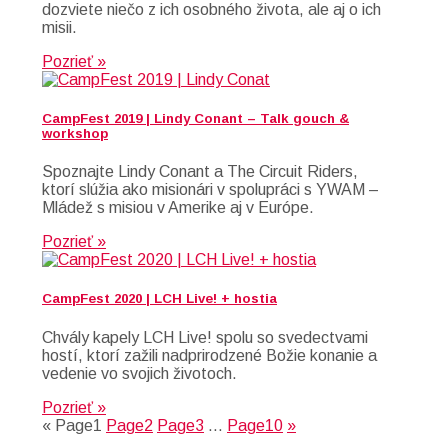
dozviete niečo z ich osobného života, ale aj o ich
misii.
Pozrieť »
CampFest 2019 | Lindy Conant – Talk gouch &
workshop
Spoznajte Lindy Conant a The Circuit Riders,
ktorí slúžia ako misionári v spolupráci s YWAM –
Mládež s misiou v Amerike aj v Európe.
Pozrieť »
CampFest 2020 | LCH Live! + hostia
Chvály kapely LCH Live! spolu so svedectvami
hostí, ktorí zažili nadprirodzené Božie konanie a
vedenie vo svojich životoch.
Pozrieť »
«
Page
1
Page
2
Page
3
…
Page
10
»