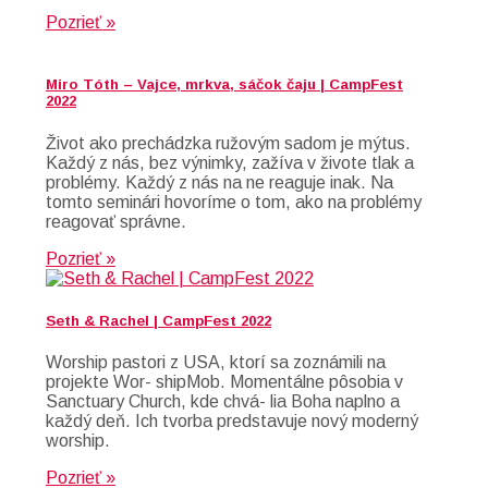
Pozrieť »
Miro Tóth – Vajce, mrkva, sáčok čaju | CampFest
2022
Život ako prechádzka ružovým sadom je mýtus.
Každý z nás, bez výnimky, zažíva v živote tlak a
problémy. Každý z nás na ne reaguje inak. Na
tomto seminári hovoríme o tom, ako na problémy
reagovať správne.
Pozrieť »
Seth & Rachel | CampFest 2022
Worship pastori z USA, ktorí sa zoznámili na
projekte Wor- shipMob. Momentálne pôsobia v
Sanctuary Church, kde chvá- lia Boha naplno a
každý deň. Ich tvorba predstavuje nový moderný
worship.
Pozrieť »