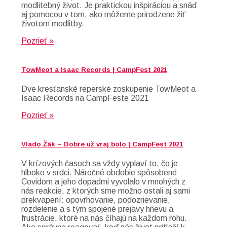
modlitebný život. Je praktickou inšpiráciou a snáď
aj pomocou v tom, ako môžeme prirodzene žiť
životom modlitby.
Pozrieť »
TowMeot a Isaac Records | CampFest 2021
Dve kresťanské reperské zoskupenie TowMeot a
Isaac Records na CampFeste 2021
Pozrieť »
Vlado Žák – Dobre už vraj bolo | CampFest 2021
V krízových časoch sa vždy vyplaví to, čo je
hlboko v srdci. Náročné obdobie spôsobené
Covidom a jeho dopadmi vyvolalo v mnohých z
nás reakcie, z ktorých sme možno ostali aj sami
prekvapení: opovrhovanie, podozrievanie,
rozdelenie a s tým spojené prejavy hnevu a
frustrácie, ktoré na nás číhajú na každom rohu.