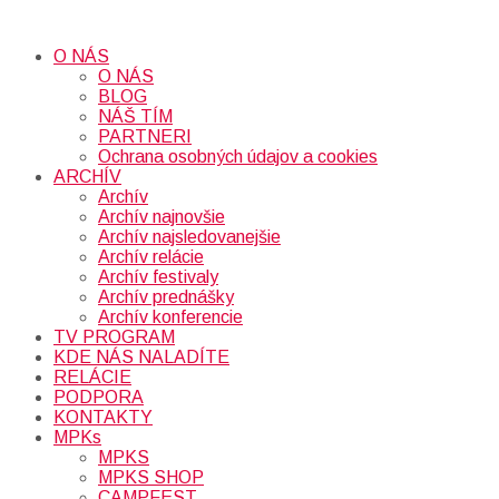
O NÁS
O NÁS
BLOG
NÁŠ TÍM
PARTNERI
Ochrana osobných údajov a cookies
ARCHÍV
Archív
Archív najnovšie
Archív najsledovanejšie
Archív relácie
Archív festivaly
Archív prednášky
Archív konferencie
TV PROGRAM
KDE NÁS NALADÍTE
RELÁCIE
PODPORA
KONTAKTY
MPKs
MPKS
MPKS SHOP
CAMPFEST