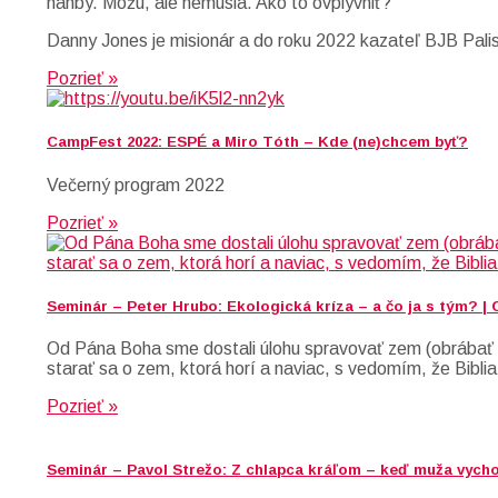
hanby. Môžu, ale nemusia. Ako to ovplyvniť?
Danny Jones je misionár a do roku 2022 kazateľ BJB Palis
Pozrieť »
CampFest 2022: ESPÉ a Miro Tóth – Kde (ne)chcem byť?
Večerný program 2022
Pozrieť »
Seminár – Peter Hrubo: Ekologická kríza – a čo ja s tým? |
Od Pána Boha sme dostali úlohu spravovať zem (obrábať a
starať sa o zem, ktorá horí a naviac, s vedomím, že Biblia
Pozrieť »
Seminár – Pavol Strežo: Z chlapca kráľom – keď muža vych