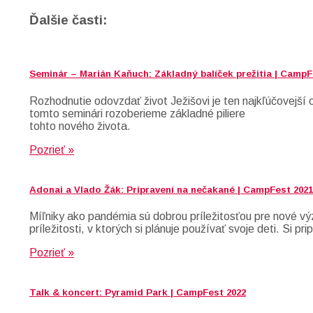
Ďalšie časti:
Seminár – Marián Kaňuch: Základný balíček prežitia | CampF
Rozhodnutie odovzdať život Ježišovi je ten najkľúčovejš
tomto seminári rozoberieme základné piliere
tohto nového života.
Pozrieť »
Adonai a Vlado Žák: Pripravení na nečakané | CampFest 2021
Míľniky ako pandémia sú dobrou príležitosťou pre nové vý
príležitosti, v ktorých si plánuje používať svoje deti. S
Pozrieť »
Talk & koncert: Pyramid Park | CampFest 2022