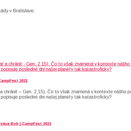
ády v Bratislave.
 CampFest 2021
 chrániť – Gen. 2,15). Čo to však znamená v kontexte nášho po
 popisuje posledné dni našej planéty tak katastroficky?
ováva Boh | CampFest 2021