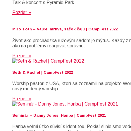
Talk & koncert s Pyramid Park
Pozrieť »
Miro Tóth – Vajce, mrkva, sáčok čaju | CampFest 2022
Život ako prechádzka ružovým sadom je mýtus. Každý z ná
ako na problémy reagovať správne.
Pozrieť »
Seth & Rachel | CampFest 2022
Worship pastori z USA, ktorí sa zoznámili na projekte Wo
nový moderný worship.
Pozrieť »
Seminár – Danny Jones: Hanba | CampFest 2021
Hanba veľmi úzko súvisí s identitou. Pokiaľ si nie sme ved