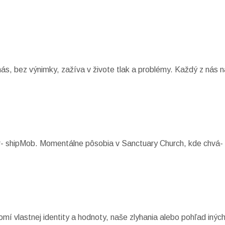
s, bez výnimky, zažíva v živote tlak a problémy. Každý z nás n
r- shipMob. Momentálne pôsobia v Sanctuary Church, kde chvá- 
omí vlastnej identity a hodnoty, naše zlyhania alebo pohľad inýc