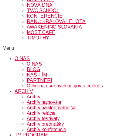
NOVÁ DNA
TWC SCHOOL
KONFERENCIE
RANČ KRÁĽOVA LEHOTA
AWAKENING SLOVAKIA
MOST CAFÉ
TIMOTHY
Menu
O NÁS
O NÁS
BLOG
NÁŠ TÍM
PARTNERI
Ochrana osobných údajov a cookies
ARCHÍV
Archív
Archív najnovšie
Archív najsledovanejšie
Archív relácie
Archív festivaly
Archív prednášky
Archív konferencie
TV PROGRAM