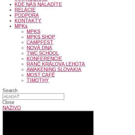
KDE NÁS NALADÍTE
RELÁCIE
PODPORA
KONTAKTY
MPKs
MPKS
MPKS SHOP
CAMPFEST
NOVÁ DNA
TWC SCHOOL
KONFERENCIE
RANČ KRÁĽOVA LEHOTA
AWAKENING SLOVAKIA
MOST CAFÉ
TIMOTHY
Search
Close
NAŽIVO