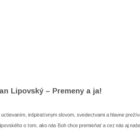
n Lipovský – Premeny a ja!
 uctievaním, inšpiratívnym slovom, svedectvami a hlavne preží
povského o tom, ako nás Boh chce premieňať a cez nás aj naše