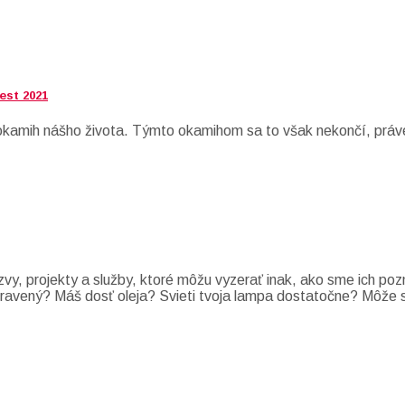
est 2021
í okamih nášho života. Týmto okamihom sa to však nekončí, práv
zvy, projekty a služby, ktoré môžu vyzerať inak, ako sme ich po
i pripravený? Máš dosť oleja? Svieti tvoja lampa dostatočne? Môž