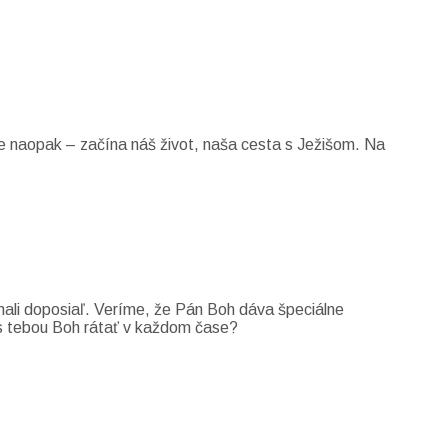
e naopak – začína náš život, naša cesta s Ježišom. Na
znali doposiaľ. Veríme, že Pán Boh dáva špeciálne
e s tebou Boh rátať v každom čase?