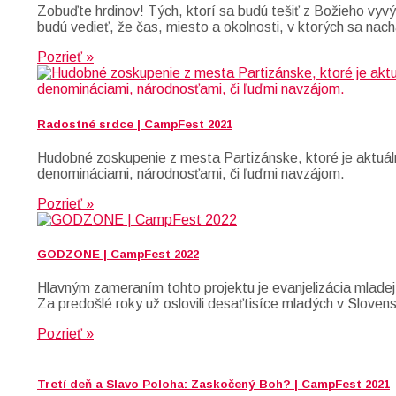
Zobuďte hrdinov! Tých, ktorí sa budú tešiť z Božieho vyvýš
budú vedieť, že čas, miesto a okolnosti, v ktorých sa nach
Pozrieť »
Radostné srdce | CampFest 2021
Hudobné zoskupenie z mesta Partizánske, ktoré je aktuáln
denomináciami, národnosťami, či ľuďmi navzájom.
Pozrieť »
GODZONE | CampFest 2022
Hlavným zameraním tohto projektu je evanjelizácia mladej
Za predošlé roky už oslovili desaťtisíce mladých v Slove
Pozrieť »
Tretí deň a Slavo Poloha: Zaskočený Boh? | CampFest 2021