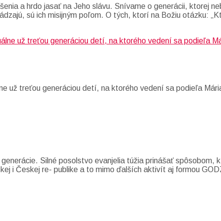
enia a hrdo jasať na Jeho slávu. Snívame o generácii, ktorej neb
ádzajú, sú ich misijným poľom. O tých, ktorí na Božiu otázku: „K
e už treťou generáciou detí, na ktorého vedení sa podieľa Mári
 generácie. Silné posolstvo evanjelia túžia prinášať spôsobom,
nskej i Českej re- publike a to mimo ďalších aktivít aj formou 