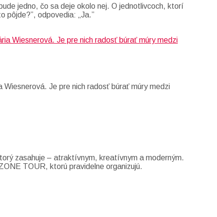
ude jedno, čo sa deje okolo nej. O jednotlivcoch, ktorí
to pôjde?”, odpovedia: „Ja.”
a Wiesnerová. Je pre nich radosť búrať múry medzi
 ktorý zasahuje – atraktívnym, kreatívnym a moderným.
GODZONE TOUR, ktorú pravidelne organizujú.