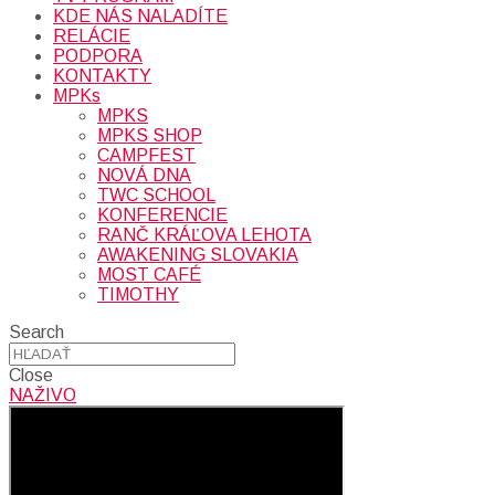
KDE NÁS NALADÍTE
RELÁCIE
PODPORA
KONTAKTY
MPKs
MPKS
MPKS SHOP
CAMPFEST
NOVÁ DNA
TWC SCHOOL
KONFERENCIE
RANČ KRÁĽOVA LEHOTA
AWAKENING SLOVAKIA
MOST CAFÉ
TIMOTHY
Search
Close
NAŽIVO