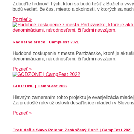
Zobuďte hrdinov! Tých, ktorí sa budú tešiť z Božieho vyvýš
budú vedieť, že čas, miesto a okolnosti, v ktorých sa nach
Pozrieť »
Radostné srdce | CampFest 2021
Hudobné zoskupenie z mesta Partizánske, ktoré je aktuáln
denomináciami, národnosťami, či ľuďmi navzájom.
Pozrieť »
GODZONE | CampFest 2022
Hlavným zameraním tohto projektu je evanjelizácia mladej
Za predošlé roky už oslovili desaťtisíce mladých v Slove
Pozrieť »
Tretí deň a Slavo Poloha: Zaskočený Boh? | CampFest 2021