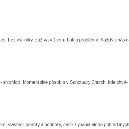
s, bez výnimky, zažíva v živote tlak a problémy. Každý z nás n
r- shipMob. Momentálne pôsobia v Sanctuary Church, kde chvá- 
omí vlastnej identity a hodnoty, naše zlyhania alebo pohľad inýc