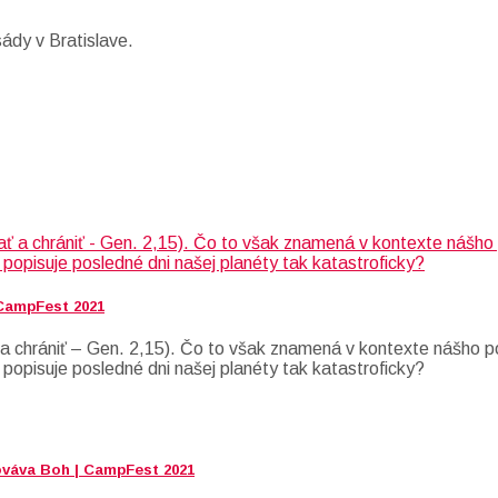
ády v Bratislave.
 CampFest 2021
 chrániť – Gen. 2,15). Čo to však znamená v kontexte nášho po
 popisuje posledné dni našej planéty tak katastroficky?
ováva Boh | CampFest 2021