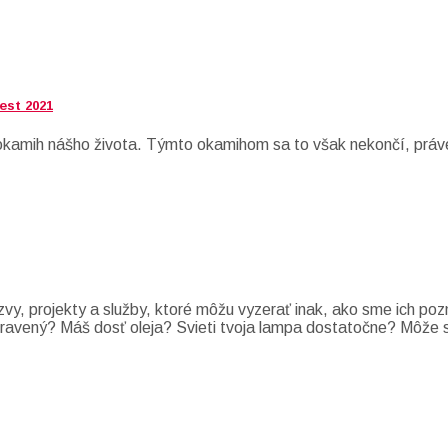
est 2021
í okamih nášho života. Týmto okamihom sa to však nekončí, práv
zvy, projekty a služby, ktoré môžu vyzerať inak, ako sme ich po
i pripravený? Máš dosť oleja? Svieti tvoja lampa dostatočne? Môž