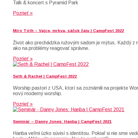
Talk & koncert s Pyramid Park
Pozrieť »
Miro Tóth – Vajce, mrkva, sáčok čaju | CampFest 2022
Život ako prechádzka ružovým sadom je mýtus. Každý z ná
ako na problémy reagovať správne.
Pozrieť »
Seth & Rachel | CampFest 2022
Worship pastori z USA, ktorí sa zoznámili na projekte Wo
nový moderný worship.
Pozrieť »
Seminár – Danny Jones: Hanba | CampFest 2021
Hanba veľmi úzko súvisí s identitou. Pokiaľ si nie sme ved