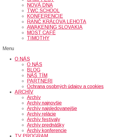
NOVÁ DNA
TWC SCHOOL
KONFERENCIE
RANČ KRÁĽOVA LEHOTA
AWAKENING SLOVAKIA
MOST CAFÉ
TIMOTHY
Menu
O NÁS
O NÁS
BLOG
NÁŠ TÍM
PARTNERI
Ochrana osobných údajov a cookies
ARCHÍV
Archív
Archív najnovšie
Archív najsledovanejšie
Archív relácie
Archív festivaly
Archív prednášky
Archív konferencie
TV PROGRAM