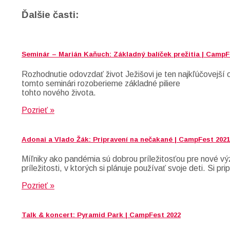
Ďalšie časti:
Seminár – Marián Kaňuch: Základný balíček prežitia | CampF
Rozhodnutie odovzdať život Ježišovi je ten najkľúčovejš
tomto seminári rozoberieme základné piliere
tohto nového života.
Pozrieť »
Adonai a Vlado Žák: Pripravení na nečakané | CampFest 2021
Míľniky ako pandémia sú dobrou príležitosťou pre nové vý
príležitosti, v ktorých si plánuje používať svoje deti. S
Pozrieť »
Talk & koncert: Pyramid Park | CampFest 2022