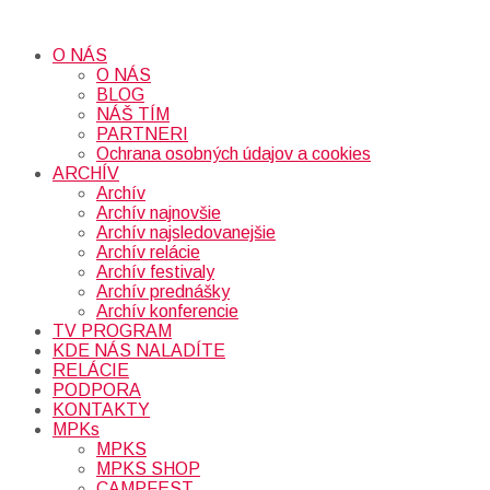
O NÁS
O NÁS
BLOG
NÁŠ TÍM
PARTNERI
Ochrana osobných údajov a cookies
ARCHÍV
Archív
Archív najnovšie
Archív najsledovanejšie
Archív relácie
Archív festivaly
Archív prednášky
Archív konferencie
TV PROGRAM
KDE NÁS NALADÍTE
RELÁCIE
PODPORA
KONTAKTY
MPKs
MPKS
MPKS SHOP
CAMPFEST