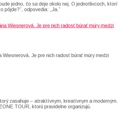
ude jedno, čo sa deje okolo nej. O jednotlivcoch, ktorí
to pôjde?”, odpovedia: „Ja.”
a Wiesnerová. Je pre nich radosť búrať múry medzi
 ktorý zasahuje – atraktívnym, kreatívnym a moderným.
GODZONE TOUR, ktorú pravidelne organizujú.