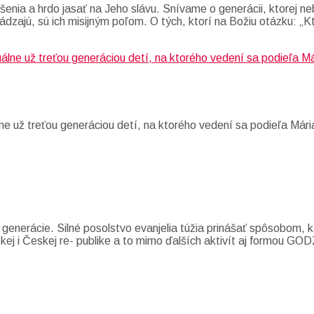
enia a hrdo jasať na Jeho slávu. Snívame o generácii, ktorej neb
ádzajú, sú ich misijným poľom. O tých, ktorí na Božiu otázku: „K
e už treťou generáciou detí, na ktorého vedení sa podieľa Mári
 generácie. Silné posolstvo evanjelia túžia prinášať spôsobom,
nskej i Českej re- publike a to mimo ďalších aktivít aj formou 