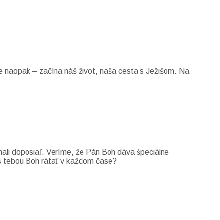
e naopak – začína náš život, naša cesta s Ježišom. Na
znali doposiaľ. Veríme, že Pán Boh dáva špeciálne
e s tebou Boh rátať v každom čase?