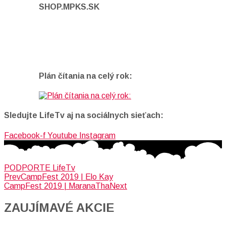
SHOP.MPKS.SK
Plán čítania na celý rok:
Sledujte LifeTv aj na sociálnych sieťach:
Facebook-f
Youtube
Instagram
PODPORTE LifeTv
Prev
CampFest 2019 | Elo Kay
CampFest 2019 | MaranaTha
Next
ZAUJÍMAVÉ AKCIE​