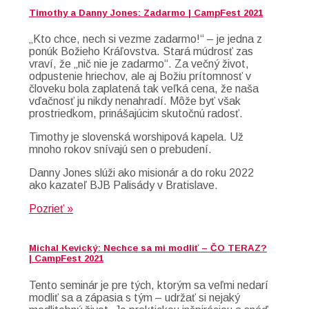
Timothy a Danny Jones: Zadarmo | CampFest 2021
„Kto chce, nech si vezme zadarmo!“ – je jedna z
ponúk Božieho Kráľovstva. Stará múdrosť zas
vraví, že „nič nie je zadarmo“. Za večný život,
odpustenie hriechov, ale aj Božiu prítomnosť v
človeku bola zaplatená tak veľká cena, že naša
vďačnosť ju nikdy nenahradí. Môže byť však
prostriedkom, prinášajúcim skutočnú radosť.
Timothy je slovenská worshipová kapela. Už
mnoho rokov snívajú sen o prebudení.
Danny Jones slúži ako misionár a do roku 2022
ako kazateľ BJB Palisády v Bratislave.
Pozrieť »
Michal Kevický: Nechce sa mi modliť – ČO TERAZ?
| CampFest 2021
Tento seminár je pre tých, ktorým sa veľmi nedarí
modliť sa a zápasia s tým – udržať si nejaký