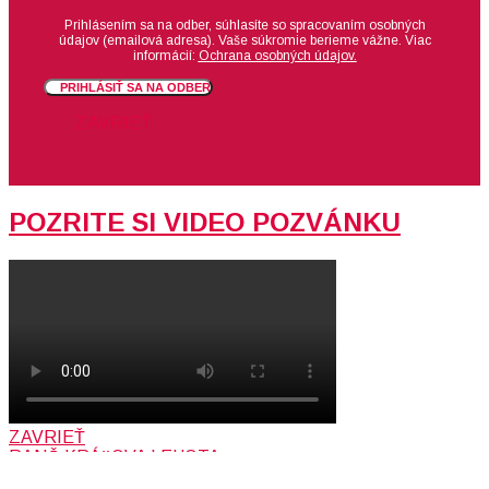
Prihlásením sa na odber, súhlasíte so spracovaním osobných
údajov (emailová adresa).
Vaše súkromie berieme vážne. Viac
informácií:
Ochrana osobných údajov.
PRIHLÁSIŤ SA NA ODBER
ZAVRIEŤ
POZRITE SI VIDEO POZVÁNKU
ZAVRIEŤ
RANČ KRÁĽOVA LEHOTA