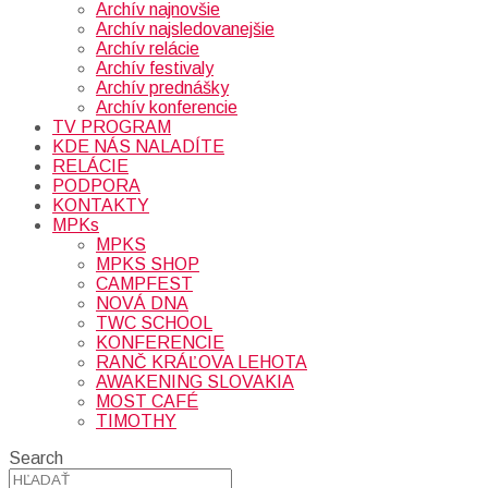
Archív najnovšie
Archív najsledovanejšie
Archív relácie
Archív festivaly
Archív prednášky
Archív konferencie
TV PROGRAM
KDE NÁS NALADÍTE
RELÁCIE
PODPORA
KONTAKTY
MPKs
MPKS
MPKS SHOP
CAMPFEST
NOVÁ DNA
TWC SCHOOL
KONFERENCIE
RANČ KRÁĽOVA LEHOTA
AWAKENING SLOVAKIA
MOST CAFÉ
TIMOTHY
Search