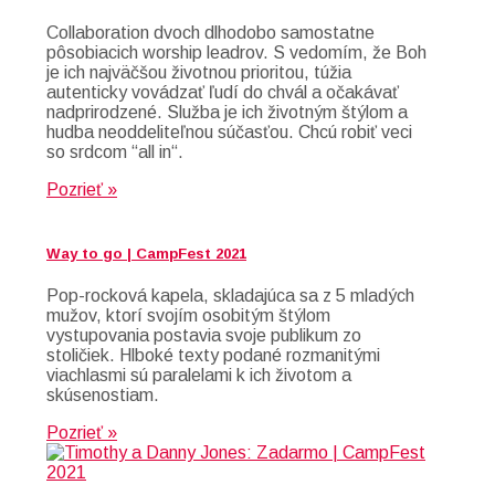
Collaboration dvoch dlhodobo samostatne
pôsobiacich worship leadrov. S vedomím, že Boh
je ich najväčšou životnou prioritou, túžia
autenticky vovádzať ľudí do chvál a očakávať
nadprirodzené. Služba je ich životným štýlom a
hudba neoddeliteľnou súčasťou. Chcú robiť veci
so srdcom “all in“.
Pozrieť »
Way to go | CampFest 2021
Pop-rocková kapela, skladajúca sa z 5 mladých
mužov, ktorí svojím osobitým štýlom
vystupovania postavia svoje publikum zo
stoličiek. Hlboké texty podané rozmanitými
viachlasmi sú paralelami k ich životom a
skúsenostiam.
Pozrieť »