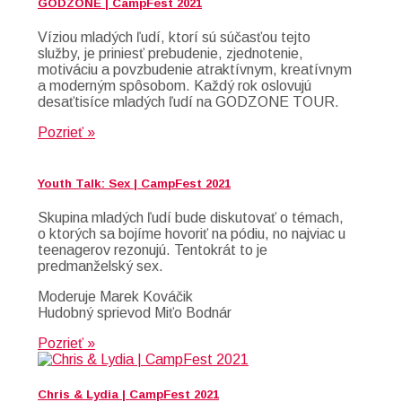
GODZONE | CampFest 2021
Víziou mladých ľudí, ktorí sú súčasťou tejto
služby, je priniesť prebudenie, zjednotenie,
motiváciu a povzbudenie atraktívnym, kreatívnym
a moderným spôsobom. Každý rok oslovujú
desaťtisíce mladých ľudí na GODZONE TOUR.
Pozrieť »
Youth Talk: Sex | CampFest 2021
Skupina mladých ľudí bude diskutovať o témach,
o ktorých sa bojíme hovoriť na pódiu, no najviac u
teenagerov rezonujú. Tentokrát to je
predmanželský sex.
Moderuje Marek Kováčik
Hudobný sprievod Miťo Bodnár
Pozrieť »
Chris & Lydia | CampFest 2021