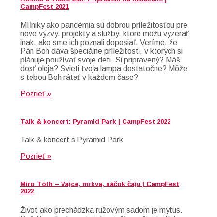
CampFest 2021
Míľniky ako pandémia sú dobrou príležitosťou pre
nové výzvy, projekty a služby, ktoré môžu vyzerať
inak, ako sme ich poznali doposiaľ. Veríme, že
Pán Boh dáva špeciálne príležitosti, v ktorých si
plánuje používať svoje deti. Si pripravený? Máš
dosť oleja? Svieti tvoja lampa dostatočne? Môže
s tebou Boh rátať v každom čase?
Pozrieť »
Talk & koncert: Pyramid Park | CampFest 2022
Talk & koncert s Pyramid Park
Pozrieť »
Miro Tóth – Vajce, mrkva, sáčok čaju | CampFest
2022
Život ako prechádzka ružovým sadom je mýtus.