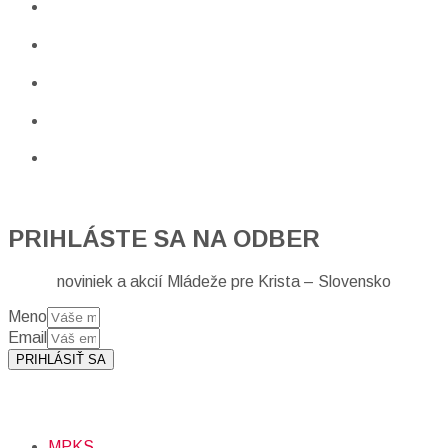
PRIHLÁSTE SA NA ODBER
noviniek a akcií Mládeže pre Krista – Slovensko
Meno
Email
PRIHLÁSIŤ SA
Prihlásením sa na odber, súhlasíte so spracovaním osobných
údajov (emailová adresa).
Viac
INFO.
MPKS