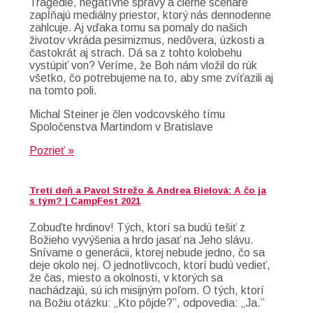
Tragédie, negatívne správy a čierne scenáre
zapĺňajú mediálny priestor, ktorý nás dennodenne
zahlcuje. Aj vďaka tomu sa pomaly do našich
životov vkráda pesimizmus, nedôvera, úzkosti a
častokrát aj strach. Dá sa z tohto kolobehu
vystúpiť von? Veríme, že Boh nám vložil do rúk
všetko, čo potrebujeme na to, aby sme zvíťazili aj
na tomto poli.
Michal Steiner je člen vodcovského tímu
Spoločenstva Martindom v Bratislave
Pozrieť »
Tretí deň a Pavol Strežo & Andrea Bielová: A čo ja
s tým? | CampFest 2021
Zobuďte hrdinov! Tých, ktorí sa budú tešiť z
Božieho vyvýšenia a hrdo jasať na Jeho slávu.
Snívame o generácii, ktorej nebude jedno, čo sa
deje okolo nej. O jednotlivcoch, ktorí budú vedieť,
že čas, miesto a okolnosti, v ktorých sa
nachádzajú, sú ich misijným poľom. O tých, ktorí
na Božiu otázku: „Kto pôjde?”, odpovedia: „Ja.”