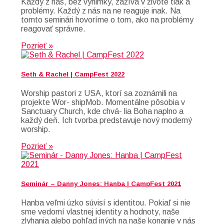
Každý z nás, bez výnimky, zažíva v živote tlak a
problémy. Každý z nás na ne reaguje inak. Na
tomto seminári hovoríme o tom, ako na problémy
reagovať správne.
Pozrieť »
Seth & Rachel | CampFest 2022
Worship pastori z USA, ktorí sa zoznámili na
projekte Wor- shipMob. Momentálne pôsobia v
Sanctuary Church, kde chvá- lia Boha naplno a
každý deň. Ich tvorba predstavuje nový moderný
worship.
Pozrieť »
Seminár – Danny Jones: Hanba | CampFest 2021
Hanba veľmi úzko súvisí s identitou. Pokiaľ si nie
sme vedomí vlastnej identity a hodnoty, naše
zlyhania alebo pohľad iných na naše konanie v nás