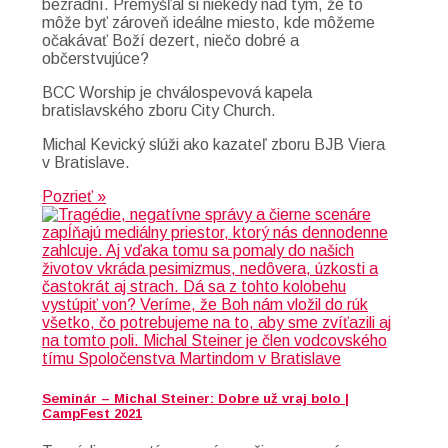
bezradní. Premýšľal si niekedy nad tým, že to
môže byť zároveň ideálne miesto, kde môžeme
očakávať Boží dezert, niečo dobré a
občerstvujúce?
BCC Worship je chválospevová kapela
bratislavského zboru City Church.
Michal Kevický slúži ako kazateľ zboru BJB Viera
v Bratislave.
Pozrieť »
Seminár – Michal Steiner: Dobre už vraj bolo |
CampFest 2021