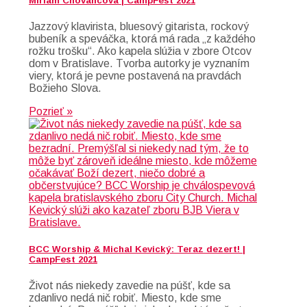
Miriam Chovancová | CampFest 2021
Jazzový klavirista, bluesový gitarista, rockový
bubeník a speváčka, ktorá má rada „z každého
rožku trošku“. Ako kapela slúžia v zbore Otcov
dom v Bratislave. Tvorba autorky je vyznaním
viery, ktorá je pevne postavená na pravdách
Božieho Slova.
Pozrieť »
BCC Worship & Michal Kevický: Teraz dezert! |
CampFest 2021
Život nás niekedy zavedie na púšť, kde sa
zdanlivo nedá nič robiť. Miesto, kde sme