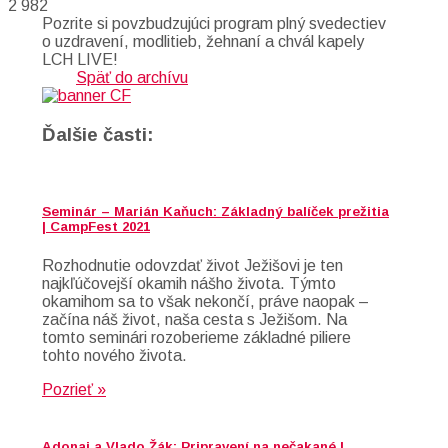
2 982
Pozrite si povzbudzujúci program plný svedectiev
o uzdravení, modlitieb, žehnaní a chvál kapely
LCH LIVE!
Späť do archívu
Ďalšie časti:
Seminár – Marián Kaňuch: Základný balíček prežitia
| CampFest 2021
Rozhodnutie odovzdať život Ježišovi je ten
najkľúčovejší okamih nášho života. Týmto
okamihom sa to však nekončí, práve naopak –
začína náš život, naša cesta s Ježišom. Na
tomto seminári rozoberieme základné piliere
tohto nového života.
Pozrieť »
Adonai a Vlado Žák: Pripravení na nečakané |