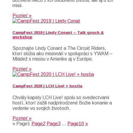
dozviete niečo z ich osobného života, ale aj o ich
misii.
Pozrieť »
CampFest 2019 | Lindy Conant – Talk gouch &
workshop
Spoznajte Lindy Conant a The Circuit Riders,
ktorí slúžia ako misionári v spolupráci s YWAM –
Mládež s misiou v Amerike aj v Európe.
Pozrieť »
CampFest 2020 | LCH Live! + hostia
Chvály kapely LCH Live! spolu so svedectvami
hostí, ktorí zažili nadprirodzené Božie konanie a
vedenie vo svojich životoch.
Pozrieť »
«
Page
1
Page
2
Page
3
…
Page
10
»