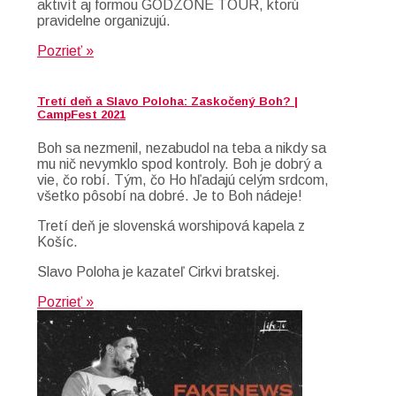
aktivít aj formou GODZONE TOUR, ktorú
pravidelne organizujú.
Pozrieť »
Tretí deň a Slavo Poloha: Zaskočený Boh? |
CampFest 2021
Boh sa nezmenil, nezabudol na teba a nikdy sa
mu nič nevymklo spod kontroly. Boh je dobrý a
vie, čo robí. Tým, čo Ho hľadajú celým srdcom,
všetko pôsobí na dobré. Je to Boh nádeje!
Tretí deň je slovenská worshipová kapela z
Košíc.
Slavo Poloha je kazateľ Cirkvi bratskej.
Pozrieť »