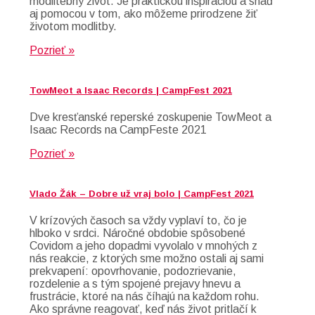
modlitebný život. Je praktickou inšpiráciou a snáď
aj pomocou v tom, ako môžeme prirodzene žiť
životom modlitby.
Pozrieť »
TowMeot a Isaac Records | CampFest 2021
Dve kresťanské reperské zoskupenie TowMeot a
Isaac Records na CampFeste 2021
Pozrieť »
Vlado Žák – Dobre už vraj bolo | CampFest 2021
V krízových časoch sa vždy vyplaví to, čo je
hlboko v srdci. Náročné obdobie spôsobené
Covidom a jeho dopadmi vyvolalo v mnohých z
nás reakcie, z ktorých sme možno ostali aj sami
prekvapení: opovrhovanie, podozrievanie,
rozdelenie a s tým spojené prejavy hnevu a
frustrácie, ktoré na nás číhajú na každom rohu.
Ako správne reagovať, keď nás život pritlačí k