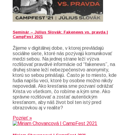
Seminár – Július Slovák: Fakenews vs. pravda |
CampFest 2021
Žijeme v digitálnej dobe, v ktorej prevládajú
sociálne siete, ktoré nás pozývajú komunikovať
medzi sebou. Na jednej strane leží výzva
rozlišovať pravdivé informácie od “fakenews”, na
druhej strane leží nebezpečenstvo anonymity,
ktorú so sebou prinášajú. Často je to miesto, kde
ľudia napíšu veci, ktoré by osobne možno nikdy
nepovedali. Ako kresťania sme pozvaní odrážať
Krista vo všetkom, čo robíme a kým sme. Ako
správne rozlišovať a zostať autentickým
kresťanom, aby náš život bol ten istý pred
obrazovkou aj v realite?
Pozrieť »