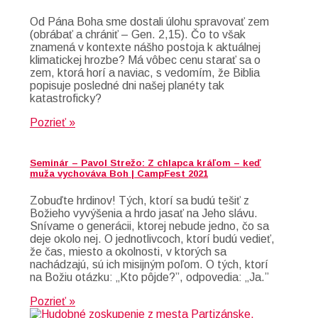
Od Pána Boha sme dostali úlohu spravovať zem
(obrábať a chrániť – Gen. 2,15). Čo to však
znamená v kontexte nášho postoja k aktuálnej
klimatickej hrozbe? Má vôbec cenu starať sa o
zem, ktorá horí a naviac, s vedomím, že Biblia
popisuje posledné dni našej planéty tak
katastroficky?
Pozrieť »
Seminár – Pavol Strežo: Z chlapca kráľom – keď
muža vychováva Boh | CampFest 2021
Zobuďte hrdinov! Tých, ktorí sa budú tešiť z
Božieho vyvýšenia a hrdo jasať na Jeho slávu.
Snívame o generácii, ktorej nebude jedno, čo sa
deje okolo nej. O jednotlivcoch, ktorí budú vedieť,
že čas, miesto a okolnosti, v ktorých sa
nachádzajú, sú ich misijným poľom. O tých, ktorí
na Božiu otázku: „Kto pôjde?”, odpovedia: „Ja.”
Pozrieť »