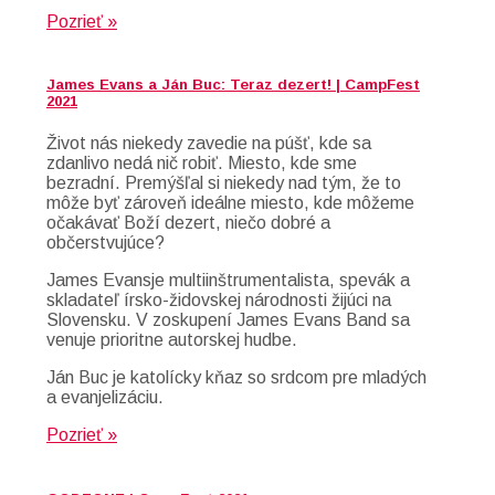
Pozrieť »
James Evans a Ján Buc: Teraz dezert! | CampFest
2021
Život nás niekedy zavedie na púšť, kde sa
zdanlivo nedá nič robiť. Miesto, kde sme
bezradní. Premýšľal si niekedy nad tým, že to
môže byť zároveň ideálne miesto, kde môžeme
očakávať Boží dezert, niečo dobré a
občerstvujúce?
James Evansje multiinštrumentalista, spevák a
skladateľ írsko-židovskej národnosti žijúci na
Slovensku. V zoskupení James Evans Band sa
venuje prioritne autorskej hudbe.
Ján Buc je katolícky kňaz so srdcom pre mladých
a evanjelizáciu.
Pozrieť »