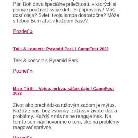
Pán Boh dáva špeciálne príležitosti, v ktorých si
plánuje používať svoje deti. Si pripravený? Máš
dosť oleja? Svieti tvoja lampa dostatočne? Môže
s tebou Boh rátať v každom čase?
Pozrieť »
Talk & koncert: Pyramid Park | CampFest 2022
Talk & koncert s Pyramid Park
Pozrieť »
Miro Tóth – Vajce, mrkva, sáčok čaju | CampFest
2022
Život ako prechádzka ružovým sadom je mýtus.
Každý z nás, bez výnimky, zažíva v živote tlak a
problémy. Každý z nás na ne reaguje inak. Na
tomto seminári hovoríme o tom, ako na problémy
reagovať správne.
Pozrieť »