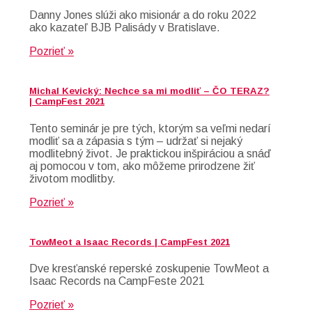
Danny Jones slúži ako misionár a do roku 2022
ako kazateľ BJB Palisády v Bratislave.
Pozrieť »
Michal Kevický: Nechce sa mi modliť – ČO TERAZ?
| CampFest 2021
Tento seminár je pre tých, ktorým sa veľmi nedarí
modliť sa a zápasia s tým – udržať si nejaký
modlitebný život. Je praktickou inšpiráciou a snáď
aj pomocou v tom, ako môžeme prirodzene žiť
životom modlitby.
Pozrieť »
TowMeot a Isaac Records | CampFest 2021
Dve kresťanské reperské zoskupenie TowMeot a
Isaac Records na CampFeste 2021
Pozrieť »