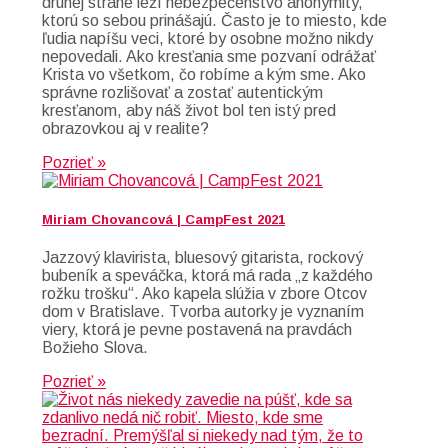
druhej strane leží nebezpečenstvo anonymity,
ktorú so sebou prinášajú. Často je to miesto, kde
ľudia napíšu veci, ktoré by osobne možno nikdy
nepovedali. Ako kresťania sme pozvaní odrážať
Krista vo všetkom, čo robíme a kým sme. Ako
správne rozlišovať a zostať autentickým
kresťanom, aby náš život bol ten istý pred
obrazovkou aj v realite?
Pozrieť »
Miriam Chovancová | CampFest 2021
Jazzový klavirista, bluesový gitarista, rockový
bubeník a speváčka, ktorá má rada „z každého
rožku trošku“. Ako kapela slúžia v zbore Otcov
dom v Bratislave. Tvorba autorky je vyznaním
viery, ktorá je pevne postavená na pravdách
Božieho Slova.
Pozrieť »