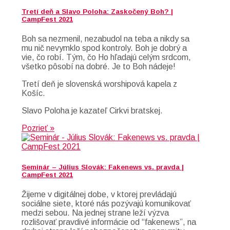
Tretí deň a Slavo Poloha: Zaskočený Boh? |
CampFest 2021
Boh sa nezmenil, nezabudol na teba a nikdy sa
mu nič nevymklo spod kontroly. Boh je dobrý a
vie, čo robí. Tým, čo Ho hľadajú celým srdcom,
všetko pôsobí na dobré. Je to Boh nádeje!
Tretí deň je slovenská worshipová kapela z
Košíc.
Slavo Poloha je kazateľ Cirkvi bratskej.
Pozrieť »
Seminár – Július Slovák: Fakenews vs. pravda |
CampFest 2021
Žijeme v digitálnej dobe, v ktorej prevládajú
sociálne siete, ktoré nás pozývajú komunikovať
medzi sebou. Na jednej strane leží výzva
rozlišovať pravdivé informácie od “fakenews”, na