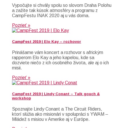
Vypočujte si chvály spolu so slovom Draha Polohu
a zažite tak kúsok atmosféry a programu z
CampFestu INAK 2020 aj u vás doma.
Pozrieť »
CampFest 2019 | Elo Kay – rozhovor
Prinášame vám koncert a rozhovor s africkým
rapperom Elo Kay a jeho kapelou, kde sa
dozviete niečo z ich osobného života, ale aj o ich
misii.
Pozrieť »
CampFest 2019 | Lindy Conant – Talk gouch &
workshop
Spoznajte Lindy Conant a The Circuit Riders,
ktorí slúžia ako misionári v spolupráci s YWAM –
Mládež s misiou v Amerike aj v Európe.