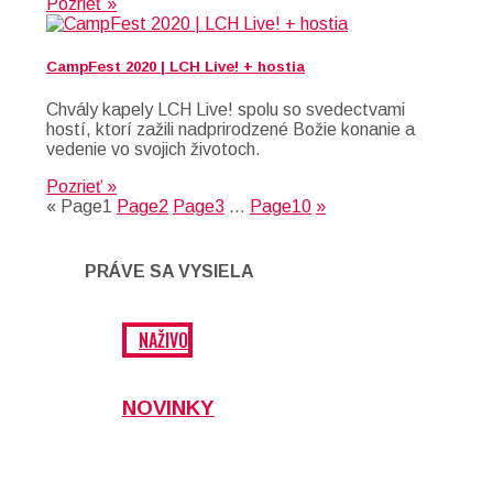
Pozrieť »
CampFest 2020 | LCH Live! + hostia
Chvály kapely LCH Live! spolu so svedectvami
hostí, ktorí zažili nadprirodzené Božie konanie a
vedenie vo svojich životoch.
Pozrieť »
«
Page
1
Page
2
Page
3
…
Page
10
»
PRÁVE SA VYSIELA
NAŽIVO
NOVINKY