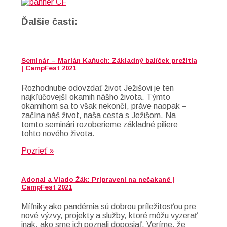
Ďalšie časti:
Seminár – Marián Kaňuch: Základný balíček prežitia
| CampFest 2021
Rozhodnutie odovzdať život Ježišovi je ten
najkľúčovejší okamih nášho života. Týmto
okamihom sa to však nekončí, práve naopak –
začína náš život, naša cesta s Ježišom. Na
tomto seminári rozoberieme základné piliere
tohto nového života.
Pozrieť »
Adonai a Vlado Žák: Pripravení na nečakané |
CampFest 2021
Míľniky ako pandémia sú dobrou príležitosťou pre
nové výzvy, projekty a služby, ktoré môžu vyzerať
inak, ako sme ich poznali doposiaľ. Veríme, že