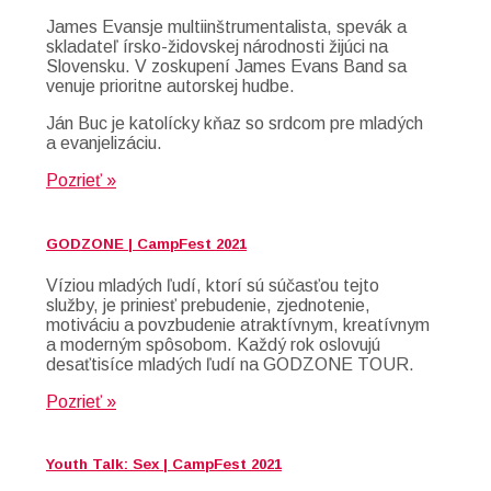
James Evansje multiinštrumentalista, spevák a
skladateľ írsko-židovskej národnosti žijúci na
Slovensku. V zoskupení James Evans Band sa
venuje prioritne autorskej hudbe.
Ján Buc je katolícky kňaz so srdcom pre mladých
a evanjelizáciu.
Pozrieť »
GODZONE | CampFest 2021
Víziou mladých ľudí, ktorí sú súčasťou tejto
služby, je priniesť prebudenie, zjednotenie,
motiváciu a povzbudenie atraktívnym, kreatívnym
a moderným spôsobom. Každý rok oslovujú
desaťtisíce mladých ľudí na GODZONE TOUR.
Pozrieť »
Youth Talk: Sex | CampFest 2021