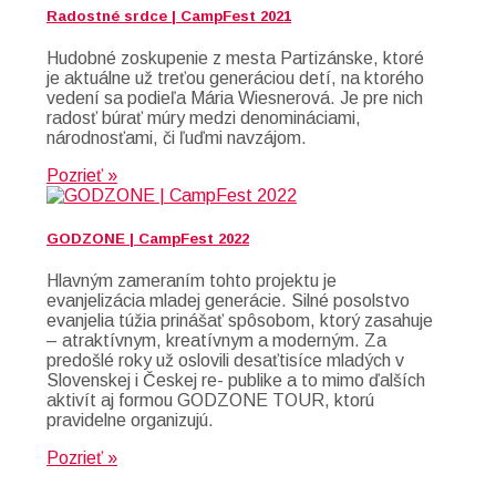
Radostné srdce | CampFest 2021
Hudobné zoskupenie z mesta Partizánske, ktoré
je aktuálne už treťou generáciou detí, na ktorého
vedení sa podieľa Mária Wiesnerová. Je pre nich
radosť búrať múry medzi denomináciami,
národnosťami, či ľuďmi navzájom.
Pozrieť »
GODZONE | CampFest 2022
Hlavným zameraním tohto projektu je
evanjelizácia mladej generácie. Silné posolstvo
evanjelia túžia prinášať spôsobom, ktorý zasahuje
– atraktívnym, kreatívnym a moderným. Za
predošlé roky už oslovili desaťtisíce mladých v
Slovenskej i Českej re- publike a to mimo ďalších
aktivít aj formou GODZONE TOUR, ktorú
pravidelne organizujú.
Pozrieť »