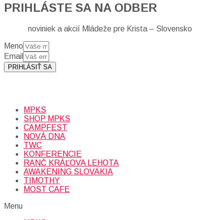
PRIHLÁSTE SA NA ODBER
noviniek a akcií Mládeže pre Krista – Slovensko
Meno
Email
PRIHLÁSIŤ SA
Prihlásením sa na odber, súhlasíte so spracovaním osobných
údajov (emailová adresa).
Viac
INFO.
MPKS
SHOP MPKS
CAMPFEST
NOVÁ DNA
TWC
KONFERENCIE
RANČ KRÁĽOVA LEHOTA
AWAKENING SLOVAKIA
TIMOTHY
MOST CAFE
Menu