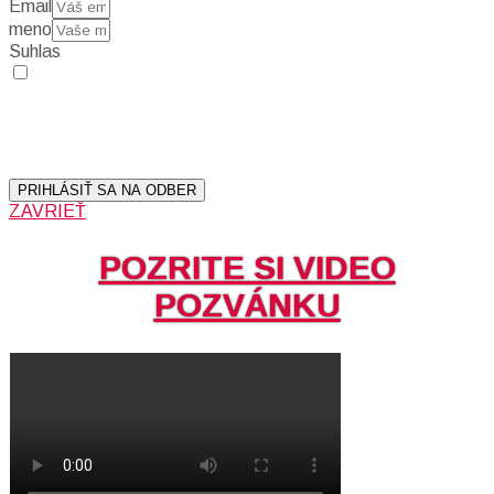
Email
meno
Suhlas
Prihlásením sa na odber, súhlasíte so spracovaním osobných
údajov (emailová adresa).
Vaše súkromie berieme vážne.
Viac informácií:
Ochrana osobných údajov.
PRIHLÁSIŤ SA NA ODBER
ZAVRIEŤ
POZRITE SI VIDEO
POZVÁNKU