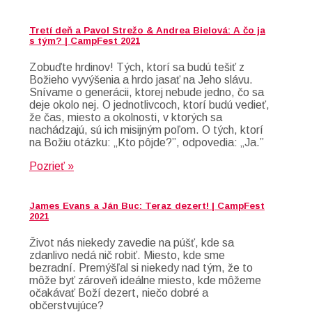
Tretí deň a Pavol Strežo & Andrea Bielová: A čo ja
s tým? | CampFest 2021
Zobuďte hrdinov! Tých, ktorí sa budú tešiť z
Božieho vyvýšenia a hrdo jasať na Jeho slávu.
Snívame o generácii, ktorej nebude jedno, čo sa
deje okolo nej. O jednotlivcoch, ktorí budú vedieť,
že čas, miesto a okolnosti, v ktorých sa
nachádzajú, sú ich misijným poľom. O tých, ktorí
na Božiu otázku: „Kto pôjde?”, odpovedia: „Ja.”
Pozrieť »
James Evans a Ján Buc: Teraz dezert! | CampFest
2021
Život nás niekedy zavedie na púšť, kde sa
zdanlivo nedá nič robiť. Miesto, kde sme
bezradní. Premýšľal si niekedy nad tým, že to
môže byť zároveň ideálne miesto, kde môžeme
očakávať Boží dezert, niečo dobré a
občerstvujúce?