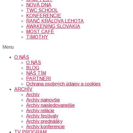
NOVÁ DNA
TWC SCHOOL
KONFERENCIE
RANČ KRÁĽOVA LEHOTA
AWAKENING SLOVAKIA
MOST CAFÉ
TIMOTHY
Menu
O NÁS
O NÁS
BLOG
NÁŠ TÍM
PARTNERI
Ochrana osobných údajov a cookies
ARCHÍV
Archív
Archív najnovšie
Archív najsledovanejšie
Archív relácie
Archív festivaly
Archív prednášky
Archív konferencie
TV PROGRAM