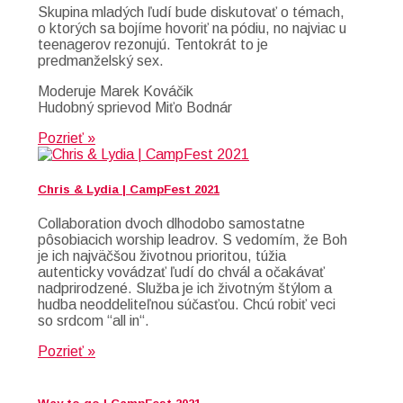
Skupina mladých ľudí bude diskutovať o témach,
o ktorých sa bojíme hovoriť na pódiu, no najviac u
teenagerov rezonujú. Tentokrát to je
predmanželský sex.
Moderuje Marek Kováčik
Hudobný sprievod Miťo Bodnár
Pozrieť »
Chris & Lydia | CampFest 2021
Collaboration dvoch dlhodobo samostatne
pôsobiacich worship leadrov. S vedomím, že Boh
je ich najväčšou životnou prioritou, túžia
autenticky vovádzať ľudí do chvál a očakávať
nadprirodzené. Služba je ich životným štýlom a
hudba neoddeliteľnou súčasťou. Chcú robiť veci
so srdcom “all in“.
Pozrieť »