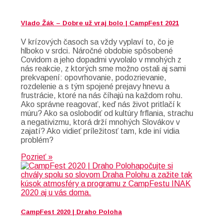
Vlado Žák – Dobre už vraj bolo | CampFest 2021
V krízových časoch sa vždy vyplaví to, čo je
hlboko v srdci. Náročné obdobie spôsobené
Covidom a jeho dopadmi vyvolalo v mnohých z
nás reakcie, z ktorých sme možno ostali aj sami
prekvapení: opovrhovanie, podozrievanie,
rozdelenie a s tým spojené prejavy hnevu a
frustrácie, ktoré na nás číhajú na každom rohu.
Ako správne reagovať, keď nás život pritlačí k
múru? Ako sa oslobodiť od kultúry frflania, strachu
a negativizmu, ktorá drží mnohých Slovákov v
zajatí? Ako vidieť príležitosť tam, kde iní vidia
problém?
Pozrieť »
CampFest 2020 | Draho Poloha