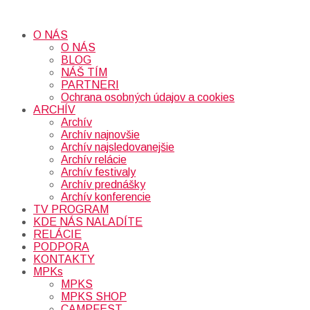
O NÁS
O NÁS
BLOG
NÁŠ TÍM
PARTNERI
Ochrana osobných údajov a cookies
ARCHÍV
Archív
Archív najnovšie
Archív najsledovanejšie
Archív relácie
Archív festivaly
Archív prednášky
Archív konferencie
TV PROGRAM
KDE NÁS NALADÍTE
RELÁCIE
PODPORA
KONTAKTY
MPKs
MPKS
MPKS SHOP
CAMPFEST