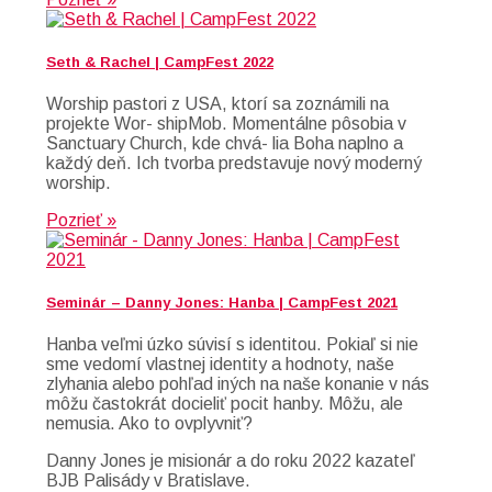
Seth & Rachel | CampFest 2022
Worship pastori z USA, ktorí sa zoznámili na
projekte Wor- shipMob. Momentálne pôsobia v
Sanctuary Church, kde chvá- lia Boha naplno a
každý deň. Ich tvorba predstavuje nový moderný
worship.
Pozrieť »
Seminár – Danny Jones: Hanba | CampFest 2021
Hanba veľmi úzko súvisí s identitou. Pokiaľ si nie
sme vedomí vlastnej identity a hodnoty, naše
zlyhania alebo pohľad iných na naše konanie v nás
môžu častokrát docieliť pocit hanby. Môžu, ale
nemusia. Ako to ovplyvniť?
Danny Jones je misionár a do roku 2022 kazateľ
BJB Palisády v Bratislave.