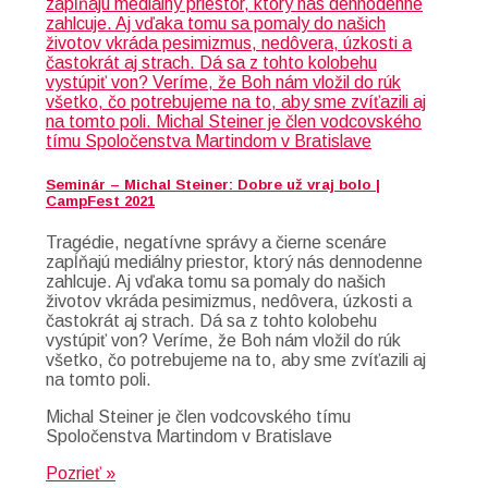
Seminár – Michal Steiner: Dobre už vraj bolo |
CampFest 2021
Tragédie, negatívne správy a čierne scenáre
zapĺňajú mediálny priestor, ktorý nás dennodenne
zahlcuje. Aj vďaka tomu sa pomaly do našich
životov vkráda pesimizmus, nedôvera, úzkosti a
častokrát aj strach. Dá sa z tohto kolobehu
vystúpiť von? Veríme, že Boh nám vložil do rúk
všetko, čo potrebujeme na to, aby sme zvíťazili aj
na tomto poli.
Michal Steiner je člen vodcovského tímu
Spoločenstva Martindom v Bratislave
Pozrieť »