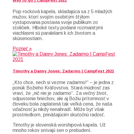
Way to go | CampFest 2021
Pop-rocková kapela, skladajúca sa z 5 mladých
mužov, ktorí svojím osobitým štýlom
vystupovania postavia svoje publikum zo
stoličiek. Hlboké texty podané rozmanitými
viachlasmi sú paralelami k ich životom a
skúsenostiam.
Pozrieť »
Timothy a Danny Jones: Zadarmo | CampFest 2021
„Kto chce, nech si vezme zadarmo!“ – je jedna z
ponúk Božieho Kráľovstva. Stará múdrosť zas
vraví, že „nič nie je zadarmo“. Za večný život,
odpustenie hriechov, ale aj Božiu prítomnosť v
človeku bola zaplatená tak veľká cena, že naša
vďačnosť ju nikdy nenahradí. Môže byť však
prostriedkom, prinášajúcim skutočnú radosť.
Timothy je slovenská worshipová kapela. Už
mnoho rokov snívajú sen o prebudení.