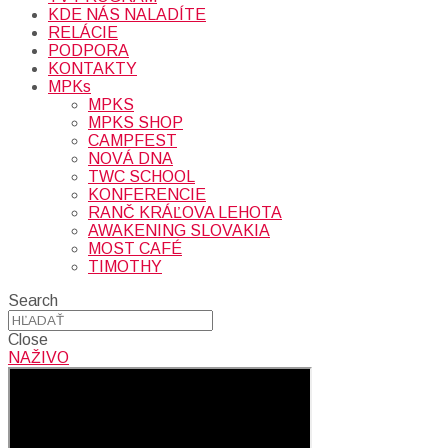
KDE NÁS NALADÍTE
RELÁCIE
PODPORA
KONTAKTY
MPKs
MPKS
MPKS SHOP
CAMPFEST
NOVÁ DNA
TWC SCHOOL
KONFERENCIE
RANČ KRÁĽOVA LEHOTA
AWAKENING SLOVAKIA
MOST CAFÉ
TIMOTHY
Search
Close
NAŽIVO