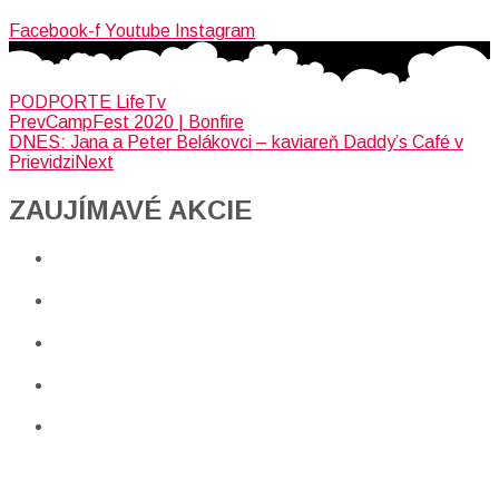
Facebook-f
Youtube
Instagram
PODPORTE LifeTv
Prev
CampFest 2020 | Bonfire
DNES: Jana a Peter Belákovci – kaviareň Daddy’s Café v
Prievidzi
Next
ZAUJÍMAVÉ AKCIE​