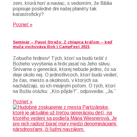
zem, ktorá horí a naviac, s vedomím, že Biblia
popisuje posledné dni našej planéty tak
katastroficky?
Pozrieť »
Seminár – Pavol Strežo: Z chlapca kráľom – keď
muža vychováva Boh | CampFest 2021
Zobuďte hrdinov! Tých, ktorí sa budú tešiť z
Božieho vyvýšenia a hrdo jasať na Jeho slávu.
Snívame o generácii, ktorej nebude jedno, čo sa
deje okolo nej. O jednotlivcoch, ktorí budú vedieť,
že čas, miesto a okolnosti, v ktorých sa
nachádzajú, sú ich misijným poľom. O tých, ktorí
na Božiu otázku: „Kto pôjde?”, odpovedia: „Ja.”
Pozrieť »