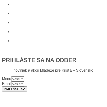
PRIHLÁSTE SA NA ODBER
noviniek a akcií Mládeže pre Krista – Slovensko
Meno
Email
PRIHLÁSIŤ SA
Prihlásením sa na odber, súhlasíte so spracovaním osobných
údajov (emailová adresa).
Viac
INFO.