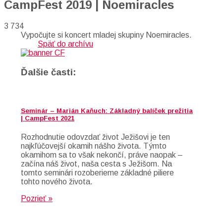
CampFest 2019 | Noemiracles
3 734
Vypočujte si koncert mladej skupiny Noemiracles.
Späť do archívu
Ďalšie časti:
Seminár – Marián Kaňuch: Základný balíček prežitia
| CampFest 2021
Rozhodnutie odovzdať život Ježišovi je ten
najkľúčovejší okamih nášho života. Týmto
okamihom sa to však nekončí, práve naopak –
začína náš život, naša cesta s Ježišom. Na
tomto seminári rozoberieme základné piliere
tohto nového života.
Pozrieť »