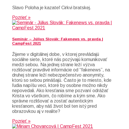
Slavo Poloha je kazateľ Cirkvi bratskej.
Pozrieť »
Seminár – Július Slovák: Fakenews vs. pravda |
CampFest 2021
Žijeme v digitálnej dobe, v ktorej prevládajú
sociálne siete, ktoré nás pozývajú komunikovať
medzi sebou. Na jednej strane leží výzva
rozlišovať pravdivé informácie od “fakenews”, na
druhej strane leží nebezpečenstvo anonymity,
ktorú so sebou prinášajú. Často je to miesto, kde
ľudia napíšu veci, ktoré by osobne možno nikdy
nepovedali. Ako kresťania sme pozvaní odrážať
Krista vo všetkom, čo robíme a kým sme. Ako
správne rozlišovať a zostať autentickým
kresťanom, aby náš život bol ten istý pred
obrazovkou aj v realite?
Pozrieť »