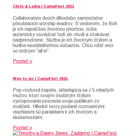
Chris & Lydia | CampFest 2021
Collaboration dvoch dlhodobo samostatne
pôsobiacich worship leadrov. S vedomím, že Boh
je ich najväčšou životnou prioritou, túžia
autenticky vovádzať ľudí do chvál a očakávať
nadprirodzené. Služba je ich životným štýlom a
hudba neoddeliteľnou súčasťou. Chcú robiť veci
so srdcom “all in“.
Pozrieť »
Way to go | CampFest 2021
Pop-rocková kapela, skladajúca sa z 5 mladých
mužov, ktorí svojím osobitým štýlom
vystupovania postavia svoje publikum zo
stoličiek. Hlboké texty podané rozmanitými
viachlasmi sú paralelami k ich životom a
skúsenostiam.
Pozrieť »