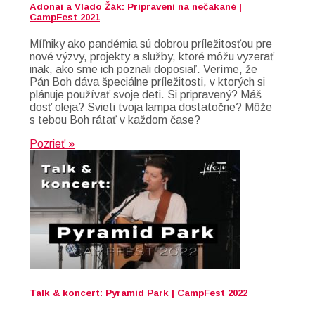
Adonai a Vlado Žák: Pripravení na nečakané |
CampFest 2021
Míľniky ako pandémia sú dobrou príležitosťou pre
nové výzvy, projekty a služby, ktoré môžu vyzerať
inak, ako sme ich poznali doposiaľ. Veríme, že
Pán Boh dáva špeciálne príležitosti, v ktorých si
plánuje používať svoje deti. Si pripravený? Máš
dosť oleja? Svieti tvoja lampa dostatočne? Môže
s tebou Boh rátať v každom čase?
Pozrieť »
Talk & koncert: Pyramid Park | CampFest 2022