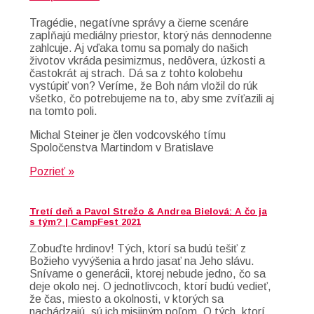
Tragédie, negatívne správy a čierne scenáre
zapĺňajú mediálny priestor, ktorý nás dennodenne
zahlcuje. Aj vďaka tomu sa pomaly do našich
životov vkráda pesimizmus, nedôvera, úzkosti a
častokrát aj strach. Dá sa z tohto kolobehu
vystúpiť von? Veríme, že Boh nám vložil do rúk
všetko, čo potrebujeme na to, aby sme zvíťazili aj
na tomto poli.
Michal Steiner je člen vodcovského tímu
Spoločenstva Martindom v Bratislave
Pozrieť »
Tretí deň a Pavol Strežo & Andrea Bielová: A čo ja
s tým? | CampFest 2021
Zobuďte hrdinov! Tých, ktorí sa budú tešiť z
Božieho vyvýšenia a hrdo jasať na Jeho slávu.
Snívame o generácii, ktorej nebude jedno, čo sa
deje okolo nej. O jednotlivcoch, ktorí budú vedieť,
že čas, miesto a okolnosti, v ktorých sa
nachádzajú, sú ich misijným poľom. O tých, ktorí