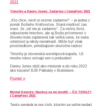
Timothy a Danny Jones: Zadarmo | CampFest 2021
„Kto chce, nech si vezme zadarmo!“ – je jedna z
ponúk Božieho Kráľovstva. Stará múdrosť zas
vraví, že „nič nie je zadarmo“. Za večný život,
odpustenie hriechov, ale aj Božiu prítomnosť v
človeku bola zaplatená tak veľká cena, že naša
vďačnosť ju nikdy nenahradí. Môže byť však
prostriedkom, prinášajúcim skutočnú radosť.
Timothy je slovenská worshipová kapela. Už
mnoho rokov snívajú sen o prebudení.
Danny Jones slúži ako misionár a do roku 2022
ako kazateľ BJB Palisády v Bratislave.
Pozrieť »
Michal Kevický: Nechce sa mi modliť – ČO TERAZ?
| CampFest 2021
Tento seminár je pre tých, ktorým sa veľmi nedarí