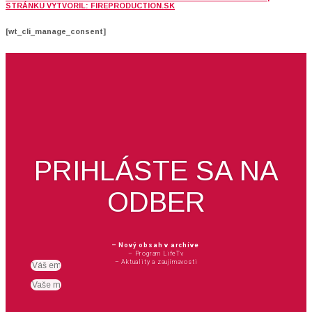
STRÁNKU VYTVORIL: FIREPRODUCTION.SK
[wt_cli_manage_consent]
PRIHLÁSTE SA NA
ODBER
– Nový obsah v archíve
– Program LifeTv
– Aktuality a zaujímavosti
Email
meno
Suhlas