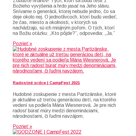
Zobuďte hrdinov! Tých, ktorí sa budú tešiť z
Božieho vyvýšenia a hrdo jasať na Jeho slávu.
Snívame o generácii, ktorej nebude jedno, čo sa
deje okolo nej. O jednotlivcoch, ktorí budú vedieť,
že čas, miesto a okolnosti, v ktorých sa
nachádzajú, sú ich misijným poľom. O tých, ktorí
na Božiu otázku: „Kto pôjde?”, odpovedia: „Ja.”
Pozrieť »
Radostné srdce | CampFest 2021
Hudobné zoskupenie z mesta Partizánske, ktoré
je aktuálne už treťou generáciou detí, na ktorého
vedení sa podieľa Mária Wiesnerová. Je pre nich
radosť búrať múry medzi denomináciami,
národnosťami, či ľuďmi navzájom.
Pozrieť »