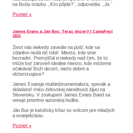
na Božiu otázku: „Kto pôjde?”, odpovedia: „Ja.”
Pozrieť »
James Evans a Ján Buc: Teraz dezert! | CampFest
2021
Život nás niekedy zavedie na púšť, kde sa
zdanlivo nedá nič robiť. Miesto, kde sme
bezradní. Premýšľal si niekedy nad tým, že to
môže byť zároveň ideálne miesto, kde môžeme
očakávať Boží dezert, niečo dobré a
občerstvujúce?
James Evansje multiinštrumentalista, spevák a
skladateľ írsko-židovskej národnosti žijúci na
Slovensku. V zoskupení James Evans Band sa
venuje prioritne autorskej hudbe.
Ján Buc je katolícky kňaz so srdcom pre mladých
a evanjelizáciu.
Pozrieť »