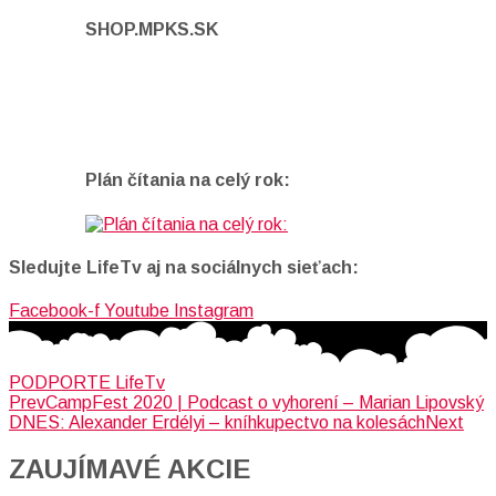
SHOP.MPKS.SK
Plán čítania na celý rok:
Sledujte LifeTv aj na sociálnych sieťach:
Facebook-f
Youtube
Instagram
PODPORTE LifeTv
Prev
CampFest 2020 | Podcast o vyhorení – Marian Lipovský
DNES: Alexander Erdélyi – kníhkupectvo na kolesách
Next
ZAUJÍMAVÉ AKCIE​