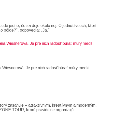
ude jedno, čo sa deje okolo nej. O jednotlivcoch, ktorí
to pôjde?”, odpovedia: „Ja.”
a Wiesnerová. Je pre nich radosť búrať múry medzi
 ktorý zasahuje – atraktívnym, kreatívnym a moderným.
GODZONE TOUR, ktorú pravidelne organizujú.