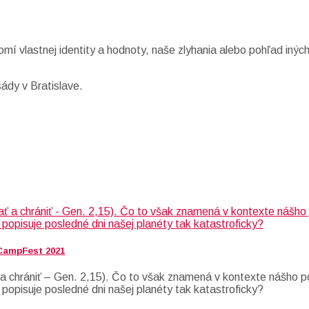
omí vlastnej identity a hodnoty, naše zlyhania alebo pohľad inýc
ády v Bratislave.
 CampFest 2021
 chrániť – Gen. 2,15). Čo to však znamená v kontexte nášho po
 popisuje posledné dni našej planéty tak katastroficky?