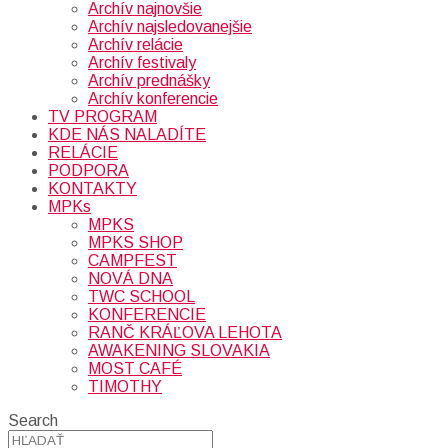
Archív najnovšie
Archív najsledovanejšie
Archív relácie
Archív festivaly
Archív prednášky
Archív konferencie
TV PROGRAM
KDE NÁS NALADÍTE
RELÁCIE
PODPORA
KONTAKTY
MPKs
MPKS
MPKS SHOP
CAMPFEST
NOVÁ DNA
TWC SCHOOL
KONFERENCIE
RANČ KRÁĽOVA LEHOTA
AWAKENING SLOVAKIA
MOST CAFÉ
TIMOTHY
Search