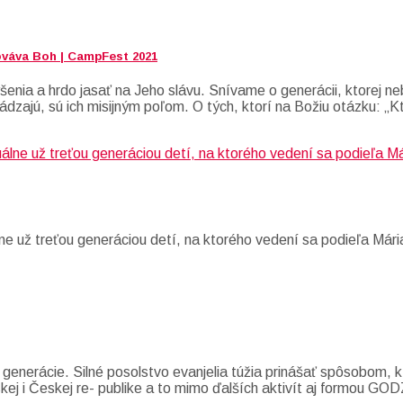
ováva Boh | CampFest 2021
enia a hrdo jasať na Jeho slávu. Snívame o generácii, ktorej neb
ádzajú, sú ich misijným poľom. O tých, ktorí na Božiu otázku: „K
e už treťou generáciou detí, na ktorého vedení sa podieľa Mári
 generácie. Silné posolstvo evanjelia túžia prinášať spôsobom,
nskej i Českej re- publike a to mimo ďalších aktivít aj formou 