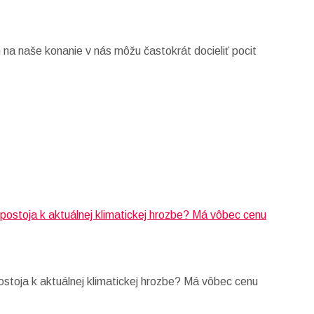
h na naše konanie v nás môžu častokrát docieliť pocit
stoja k aktuálnej klimatickej hrozbe? Má vôbec cenu