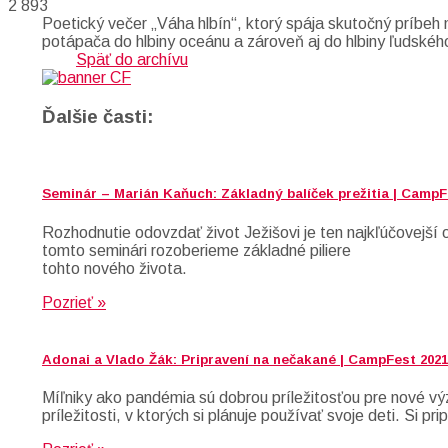
2 893
Poetický večer „Váha hlbín“, ktorý spája skutočný príb
potápača do hlbiny oceánu a zároveň aj do hlbiny ľudskéh
Späť do archívu
Ďalšie časti:
Seminár – Marián Kaňuch: Základný balíček prežitia | CampF
Rozhodnutie odovzdať život Ježišovi je ten najkľúčovejš
tomto seminári rozoberieme základné piliere
tohto nového života.
Pozrieť »
Adonai a Vlado Žák: Pripravení na nečakané | CampFest 2021
Míľniky ako pandémia sú dobrou príležitosťou pre nové vý
príležitosti, v ktorých si plánuje používať svoje deti. S