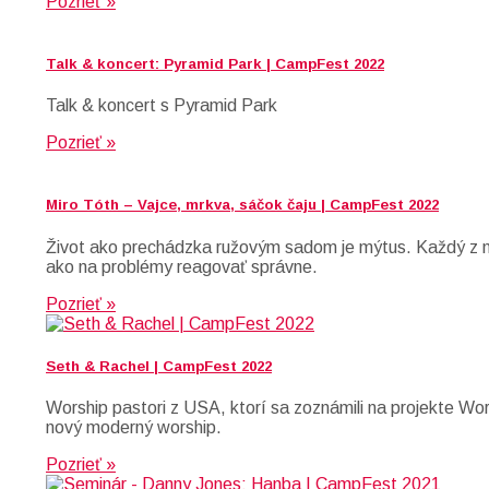
Pozrieť »
Talk & koncert: Pyramid Park | CampFest 2022
Talk & koncert s Pyramid Park
Pozrieť »
Miro Tóth – Vajce, mrkva, sáčok čaju | CampFest 2022
Život ako prechádzka ružovým sadom je mýtus. Každý z ná
ako na problémy reagovať správne.
Pozrieť »
Seth & Rachel | CampFest 2022
Worship pastori z USA, ktorí sa zoznámili na projekte Wo
nový moderný worship.
Pozrieť »