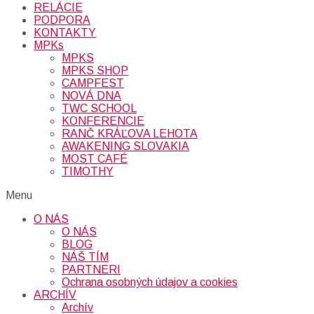
RELÁCIE
PODPORA
KONTAKTY
MPKs
MPKS
MPKS SHOP
CAMPFEST
NOVÁ DNA
TWC SCHOOL
KONFERENCIE
RANČ KRÁĽOVA LEHOTA
AWAKENING SLOVAKIA
MOST CAFÉ
TIMOTHY
Menu
O NÁS
O NÁS
BLOG
NÁŠ TÍM
PARTNERI
Ochrana osobných údajov a cookies
ARCHÍV
Archív