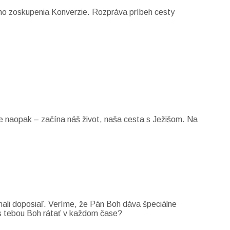
ho zoskupenia Konverzie. Rozpráva príbeh cesty
e naopak – začína náš život, naša cesta s Ježišom. Na
znali doposiaľ. Veríme, že Pán Boh dáva špeciálne
e s tebou Boh rátať v každom čase?