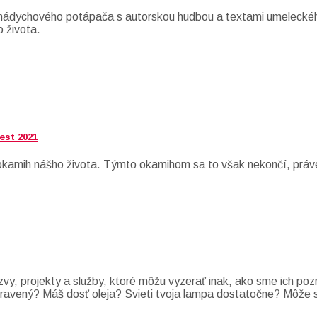
eh nádychového potápača s autorskou hudbou a textami umelecké
o života.
est 2021
í okamih nášho života. Týmto okamihom sa to však nekončí, práv
zvy, projekty a služby, ktoré môžu vyzerať inak, ako sme ich po
i pripravený? Máš dosť oleja? Svieti tvoja lampa dostatočne? Môž