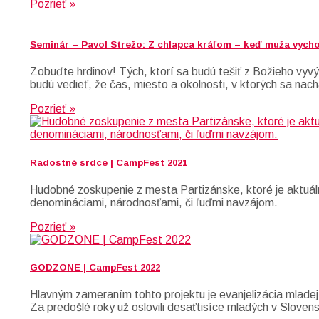
Pozrieť »
Seminár – Pavol Strežo: Z chlapca kráľom – keď muža vych
Zobuďte hrdinov! Tých, ktorí sa budú tešiť z Božieho vyvýš
budú vedieť, že čas, miesto a okolnosti, v ktorých sa nach
Pozrieť »
Radostné srdce | CampFest 2021
Hudobné zoskupenie z mesta Partizánske, ktoré je aktuáln
denomináciami, národnosťami, či ľuďmi navzájom.
Pozrieť »
GODZONE | CampFest 2022
Hlavným zameraním tohto projektu je evanjelizácia mladej
Za predošlé roky už oslovili desaťtisíce mladých v Slove