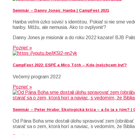
Seminár – Danny Jones: Hanba | CampFest 2021
Hanba veľmi úzko súvisí s identitou. Pokiaľ si nie sme ved
hanby. Môžu, ale nemusia. Ako to ovplyvniť?
Danny Jones je misionár a do roku 2022 kazateľ BJB Palis
Pozrieť »
CampFest 2022: ESPÉ a Miro Tóth – Kde (ne)chcem byť?
Večerný program 2022
Pozrieť »
Seminár – Peter Hrubo: Ekologická kríza – a čo ja s tým? |
Od Pána Boha sme dostali úlohu spravovať zem (obrábať a
starať sa o zem, ktorá horí a naviac, s vedomím, že Biblia