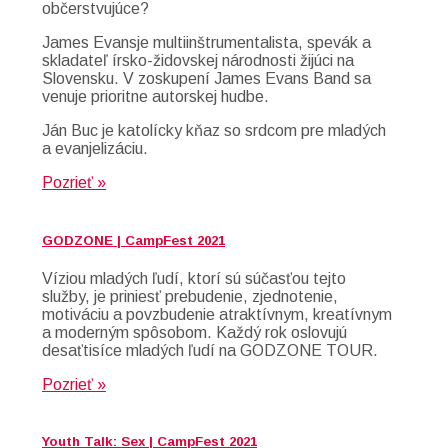
občerstvujúce?
James Evansje multiinštrumentalista, spevák a
skladateľ írsko-židovskej národnosti žijúci na
Slovensku. V zoskupení James Evans Band sa
venuje prioritne autorskej hudbe.
Ján Buc je katolícky kňaz so srdcom pre mladých
a evanjelizáciu.
Pozrieť »
GODZONE | CampFest 2021
Víziou mladých ľudí, ktorí sú súčasťou tejto
služby, je priniesť prebudenie, zjednotenie,
motiváciu a povzbudenie atraktívnym, kreatívnym
a moderným spôsobom. Každý rok oslovujú
desaťtisíce mladých ľudí na GODZONE TOUR.
Pozrieť »
Youth Talk: Sex | CampFest 2021