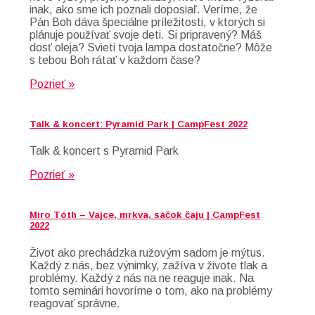
inak, ako sme ich poznali doposiaľ. Veríme, že
Pán Boh dáva špeciálne príležitosti, v ktorých si
plánuje používať svoje deti. Si pripravený? Máš
dosť oleja? Svieti tvoja lampa dostatočne? Môže
s tebou Boh rátať v každom čase?
Pozrieť »
Talk & koncert: Pyramid Park | CampFest 2022
Talk & koncert s Pyramid Park
Pozrieť »
Miro Tóth – Vajce, mrkva, sáčok čaju | CampFest
2022
Život ako prechádzka ružovým sadom je mýtus.
Každý z nás, bez výnimky, zažíva v živote tlak a
problémy. Každý z nás na ne reaguje inak. Na
tomto seminári hovoríme o tom, ako na problémy
reagovať správne.