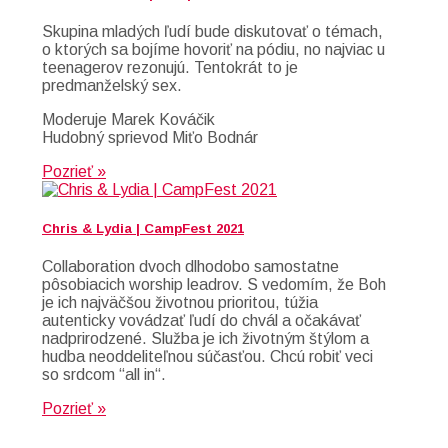
Skupina mladých ľudí bude diskutovať o témach,
o ktorých sa bojíme hovoriť na pódiu, no najviac u
teenagerov rezonujú. Tentokrát to je
predmanželský sex.
Moderuje Marek Kováčik
Hudobný sprievod Miťo Bodnár
Pozrieť »
Chris & Lydia | CampFest 2021
Collaboration dvoch dlhodobo samostatne
pôsobiacich worship leadrov. S vedomím, že Boh
je ich najväčšou životnou prioritou, túžia
autenticky vovádzať ľudí do chvál a očakávať
nadprirodzené. Služba je ich životným štýlom a
hudba neoddeliteľnou súčasťou. Chcú robiť veci
so srdcom “all in“.
Pozrieť »