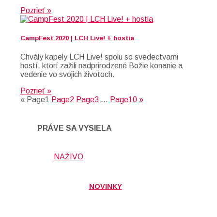
Pozrieť »
CampFest 2020 | LCH Live! + hostia
Chvály kapely LCH Live! spolu so svedectvami
hostí, ktorí zažili nadprirodzené Božie konanie a
vedenie vo svojich životoch.
Pozrieť »
«
Page
1
Page
2
Page
3
…
Page
10
»
PRÁVE SA VYSIELA
NAŽIVO
NOVINKY