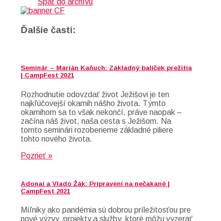
Späť do archívu
Ďalšie časti:
Seminár – Marián Kaňuch: Základný balíček prežitia
| CampFest 2021
Rozhodnutie odovzdať život Ježišovi je ten
najkľúčovejší okamih nášho života. Týmto
okamihom sa to však nekončí, práve naopak –
začína náš život, naša cesta s Ježišom. Na
tomto seminári rozoberieme základné piliere
tohto nového života.
Pozrieť »
Adonai a Vlado Žák: Pripravení na nečakané |
CampFest 2021
Míľniky ako pandémia sú dobrou príležitosťou pre
nové výzvy, projekty a služby, ktoré môžu vyzerať