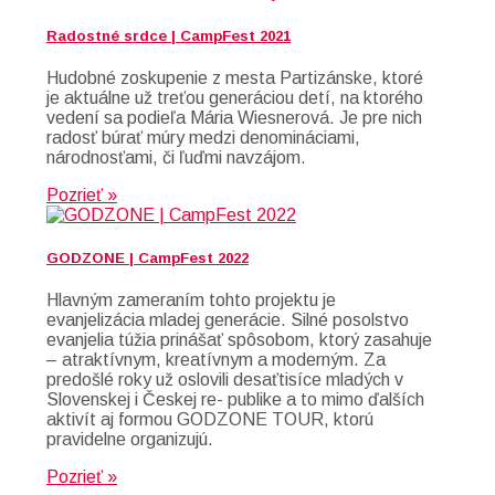
Radostné srdce | CampFest 2021
Hudobné zoskupenie z mesta Partizánske, ktoré
je aktuálne už treťou generáciou detí, na ktorého
vedení sa podieľa Mária Wiesnerová. Je pre nich
radosť búrať múry medzi denomináciami,
národnosťami, či ľuďmi navzájom.
Pozrieť »
GODZONE | CampFest 2022
Hlavným zameraním tohto projektu je
evanjelizácia mladej generácie. Silné posolstvo
evanjelia túžia prinášať spôsobom, ktorý zasahuje
– atraktívnym, kreatívnym a moderným. Za
predošlé roky už oslovili desaťtisíce mladých v
Slovenskej i Českej re- publike a to mimo ďalších
aktivít aj formou GODZONE TOUR, ktorú
pravidelne organizujú.
Pozrieť »