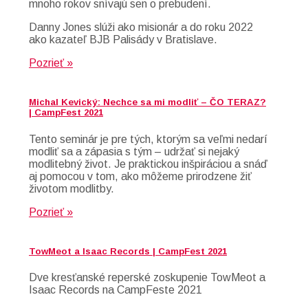
mnoho rokov snívajú sen o prebudení.
Danny Jones slúži ako misionár a do roku 2022
ako kazateľ BJB Palisády v Bratislave.
Pozrieť »
Michal Kevický: Nechce sa mi modliť – ČO TERAZ?
| CampFest 2021
Tento seminár je pre tých, ktorým sa veľmi nedarí
modliť sa a zápasia s tým – udržať si nejaký
modlitebný život. Je praktickou inšpiráciou a snáď
aj pomocou v tom, ako môžeme prirodzene žiť
životom modlitby.
Pozrieť »
TowMeot a Isaac Records | CampFest 2021
Dve kresťanské reperské zoskupenie TowMeot a
Isaac Records na CampFeste 2021