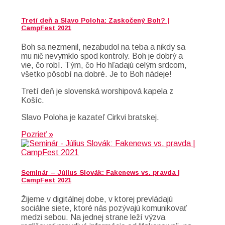
Tretí deň a Slavo Poloha: Zaskočený Boh? |
CampFest 2021
Boh sa nezmenil, nezabudol na teba a nikdy sa
mu nič nevymklo spod kontroly. Boh je dobrý a
vie, čo robí. Tým, čo Ho hľadajú celým srdcom,
všetko pôsobí na dobré. Je to Boh nádeje!
Tretí deň je slovenská worshipová kapela z
Košíc.
Slavo Poloha je kazateľ Cirkvi bratskej.
Pozrieť »
Seminár – Július Slovák: Fakenews vs. pravda |
CampFest 2021
Žijeme v digitálnej dobe, v ktorej prevládajú
sociálne siete, ktoré nás pozývajú komunikovať
medzi sebou. Na jednej strane leží výzva