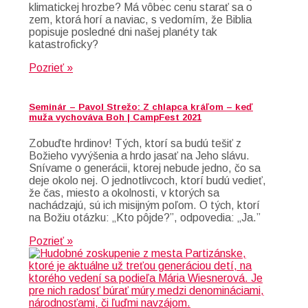
klimatickej hrozbe? Má vôbec cenu starať sa o
zem, ktorá horí a naviac, s vedomím, že Biblia
popisuje posledné dni našej planéty tak
katastroficky?
Pozrieť »
Seminár – Pavol Strežo: Z chlapca kráľom – keď
muža vychováva Boh | CampFest 2021
Zobuďte hrdinov! Tých, ktorí sa budú tešiť z
Božieho vyvýšenia a hrdo jasať na Jeho slávu.
Snívame o generácii, ktorej nebude jedno, čo sa
deje okolo nej. O jednotlivcoch, ktorí budú vedieť,
že čas, miesto a okolnosti, v ktorých sa
nachádzajú, sú ich misijným poľom. O tých, ktorí
na Božiu otázku: „Kto pôjde?”, odpovedia: „Ja.”
Pozrieť »