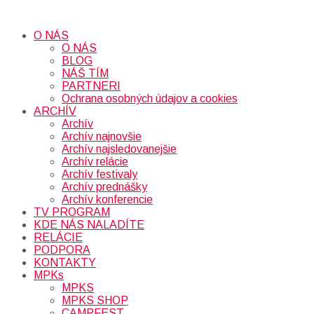
O NÁS
O NÁS
BLOG
NÁŠ TÍM
PARTNERI
Ochrana osobných údajov a cookies
ARCHÍV
Archív
Archív najnovšie
Archív najsledovanejšie
Archív relácie
Archív festivaly
Archív prednášky
Archív konferencie
TV PROGRAM
KDE NÁS NALADÍTE
RELÁCIE
PODPORA
KONTAKTY
MPKs
MPKS
MPKS SHOP
CAMPFEST