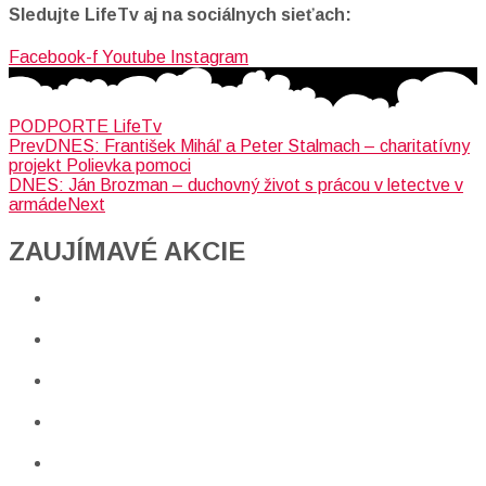
Sledujte LifeTv aj na sociálnych sieťach:
Facebook-f
Youtube
Instagram
PODPORTE LifeTv
Prev
DNES: František Miháľ a Peter Stalmach – charitatívny
projekt Polievka pomoci
DNES: Ján Brozman – duchovný život s prácou v letectve v
armáde
Next
ZAUJÍMAVÉ AKCIE​