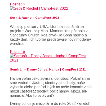
Pozrieť »
Seth & Rachel | CampFest 2022
Worship pastori z USA, ktorí sa zoznámili na
projekte Wor- shipMob. Momentálne pôsobia v
Sanctuary Church, kde chvá- lia Boha naplno a
každý deň. Ich tvorba predstavuje nový moderný
worship.
Pozrieť »
Seminár – Danny Jones: Hanba | CampFest 2021
Hanba veľmi úzko súvisí s identitou. Pokiaľ si nie
sme vedomí vlastnej identity a hodnoty, naše
zlyhania alebo pohľad iných na naše konanie v nás
môžu častokrát docieliť pocit hanby. Môžu, ale
nemusia. Ako to ovplyvniť?
Danny Jones je misionár a do roku 2022 kazateľ