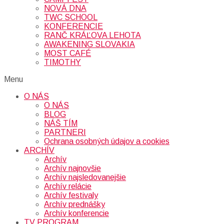
NOVÁ DNA
TWC SCHOOL
KONFERENCIE
RANČ KRÁĽOVA LEHOTA
AWAKENING SLOVAKIA
MOST CAFÉ
TIMOTHY
Menu
O NÁS
O NÁS
BLOG
NÁŠ TÍM
PARTNERI
Ochrana osobných údajov a cookies
ARCHÍV
Archív
Archív najnovšie
Archív najsledovanejšie
Archív relácie
Archív festivaly
Archív prednášky
Archív konferencie
TV PROGRAM