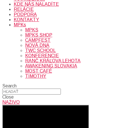
KDE NÁS NALADÍTE
RELÁCIE
PODPORA
KONTAKTY
MPKs
MPKS
MPKS SHOP
CAMPFEST
NOVÁ DNA
TWC SCHOOL
KONFERENCIE
RANČ KRÁĽOVA LEHOTA
AWAKENING SLOVAKIA
MOST CAFÉ
TIMOTHY
Search
Close
NAŽIVO