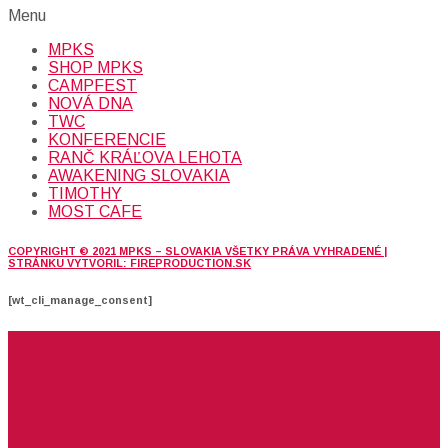
Menu
MPKS
SHOP MPKS
CAMPFEST
NOVÁ DNA
TWC
KONFERENCIE
RANČ KRÁĽOVA LEHOTA
AWAKENING SLOVAKIA
TIMOTHY
MOST CAFE
COPYRIGHT © 2021 MPKS – SLOVAKIA VŠETKY PRÁVA VYHRADENÉ |
STRÁNKU VYTVORIL: FIREPRODUCTION.SK
[wt_cli_manage_consent]