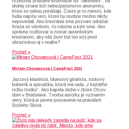
rozlišovať pravdivé informácie od “fakenews”, na
druhej strane leží nebezpečenstvo anonymity,
ktorú so sebou prinášajú. Často je to miesto, kde
ľudia napíšu veci, ktoré by osobne možno nikdy
nepovedali. Ako kresťania sme pozvaní odrážať
Krista vo všetkom, čo robíme a kým sme. Ako
správne rozlišovať a zostať autentickým
kresťanom, aby náš život bol ten istý pred
obrazovkou aj v realite?
Pozrieť »
Miriam Chovancová | CampFest 2021
Jazzový klavirista, bluesový gitarista, rockový
bubeník a speváčka, ktorá má rada „z každého
rožku trošku“. Ako kapela slúžia v zbore Otcov
dom v Bratislave. Tvorba autorky je vyznaním
viery, ktorá je pevne postavená na pravdách
Božieho Slova.
Pozrieť »