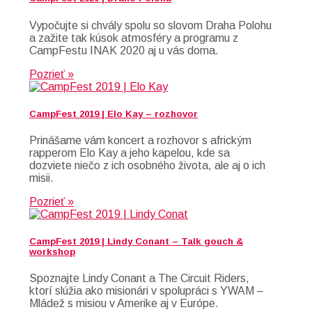
Vypočujte si chvály spolu so slovom Draha Polohu
a zažite tak kúsok atmosféry a programu z
CampFestu INAK 2020 aj u vás doma.
Pozrieť »
CampFest 2019 | Elo Kay – rozhovor
Prinášame vám koncert a rozhovor s africkým
rapperom Elo Kay a jeho kapelou, kde sa
dozviete niečo z ich osobného života, ale aj o ich
misii.
Pozrieť »
CampFest 2019 | Lindy Conant – Talk gouch &
workshop
Spoznajte Lindy Conant a The Circuit Riders,
ktorí slúžia ako misionári v spolupráci s YWAM –
Mládež s misiou v Amerike aj v Európe.