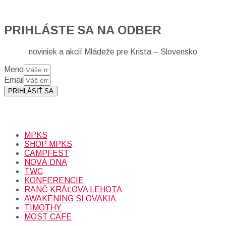
PRIHLÁSTE SA NA ODBER
noviniek a akcií Mládeže pre Krista – Slovensko
Meno
Email
PRIHLÁSIŤ SA
Prihlásením sa na odber, súhlasíte so spracovaním osobných
údajov (emailová adresa).
Viac
INFO.
MPKS
SHOP MPKS
CAMPFEST
NOVÁ DNA
TWC
KONFERENCIE
RANČ KRÁĽOVA LEHOTA
AWAKENING SLOVAKIA
TIMOTHY
MOST CAFE