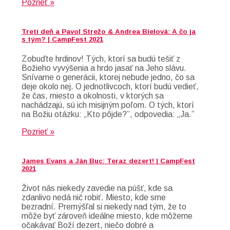
Pozrieť »
Tretí deň a Pavol Strežo & Andrea Bielová: A čo ja
s tým? | CampFest 2021
Zobuďte hrdinov! Tých, ktorí sa budú tešiť z
Božieho vyvýšenia a hrdo jasať na Jeho slávu.
Snívame o generácii, ktorej nebude jedno, čo sa
deje okolo nej. O jednotlivcoch, ktorí budú vedieť,
že čas, miesto a okolnosti, v ktorých sa
nachádzajú, sú ich misijným poľom. O tých, ktorí
na Božiu otázku: „Kto pôjde?”, odpovedia: „Ja.”
Pozrieť »
James Evans a Ján Buc: Teraz dezert! | CampFest
2021
Život nás niekedy zavedie na púšť, kde sa
zdanlivo nedá nič robiť. Miesto, kde sme
bezradní. Premýšľal si niekedy nad tým, že to
môže byť zároveň ideálne miesto, kde môžeme
očakávať Boží dezert, niečo dobré a