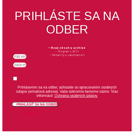
PRIHLÁSTE SA NA
ODBER
– Nový obsah v archíve
– Program LifeTv
– Aktuality a zaujímavosti
Email
meno
Suhlas
Prihlásením sa na odber, súhlasíte so spracovaním osobných
údajov (emailová adresa).
Vaše súkromie berieme vážne. Viac
informácií:
Ochrana osobných údajov.
PRIHLÁSIŤ SA NA ODBER
ZAVRIEŤ