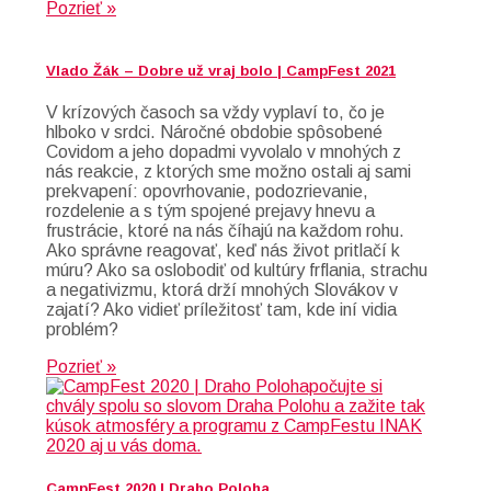
Pozrieť »
Vlado Žák – Dobre už vraj bolo | CampFest 2021
V krízových časoch sa vždy vyplaví to, čo je
hlboko v srdci. Náročné obdobie spôsobené
Covidom a jeho dopadmi vyvolalo v mnohých z
nás reakcie, z ktorých sme možno ostali aj sami
prekvapení: opovrhovanie, podozrievanie,
rozdelenie a s tým spojené prejavy hnevu a
frustrácie, ktoré na nás číhajú na každom rohu.
Ako správne reagovať, keď nás život pritlačí k
múru? Ako sa oslobodiť od kultúry frflania, strachu
a negativizmu, ktorá drží mnohých Slovákov v
zajatí? Ako vidieť príležitosť tam, kde iní vidia
problém?
Pozrieť »
CampFest 2020 | Draho Poloha