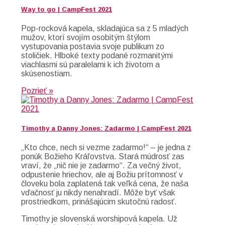
Way to go | CampFest 2021
Pop-rocková kapela, skladajúca sa z 5 mladých
mužov, ktorí svojím osobitým štýlom
vystupovania postavia svoje publikum zo
stoličiek. Hlboké texty podané rozmanitými
viachlasmi sú paralelami k ich životom a
skúsenostiam.
Pozrieť »
Timothy a Danny Jones: Zadarmo | CampFest 2021
„Kto chce, nech si vezme zadarmo!“ – je jedna z
ponúk Božieho Kráľovstva. Stará múdrosť zas
vraví, že „nič nie je zadarmo“. Za večný život,
odpustenie hriechov, ale aj Božiu prítomnosť v
človeku bola zaplatená tak veľká cena, že naša
vďačnosť ju nikdy nenahradí. Môže byť však
prostriedkom, prinášajúcim skutočnú radosť.
Timothy je slovenská worshipová kapela. Už