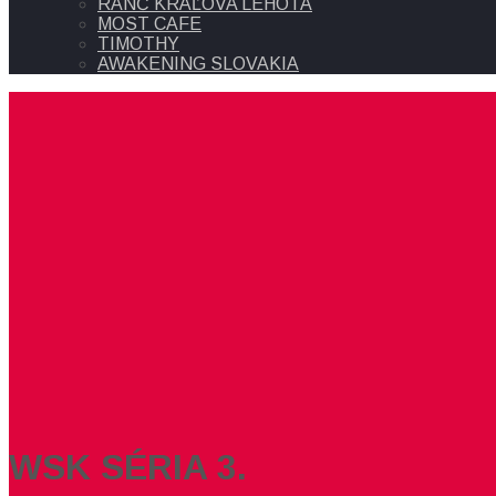
RANČ KRÁĽOVA LEHOTA
MOST CAFE
TIMOTHY
AWAKENING SLOVAKIA
WSK SÉRIA 3.