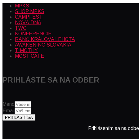
MPKS
SHOP MPKS
CAMPFEST
NOVÁ DNA
TWC
KONFERENCIE
RANČ KRÁĽOVA LEHOTA
AWAKENING SLOVAKIA
TIMOTHY
MOST CAFE
PRIHLÁSTE SA NA ODBER
Meno
Email
PRIHLÁSIŤ SA
Prihlásením sa na odbe