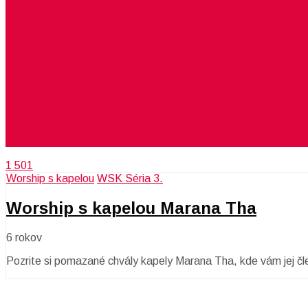
1 501
Worship s kapelou
WSK Séria 3.
Worship s kapelou Marana Tha
6 rokov
Pozrite si pomazané chvály kapely Marana Tha, kde vám jej čl