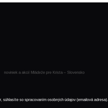
noviniek a akcií Mládeže pre Krista – Slovensko
r, súhlasíte so spracovaním osobných údajov (emailová adresa)