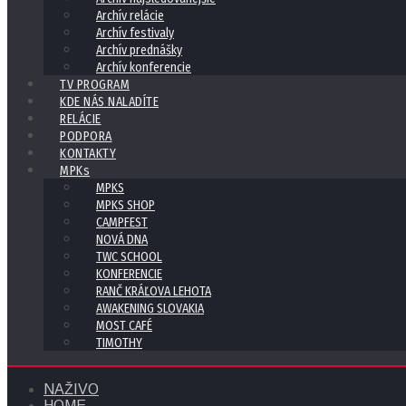
Archív relácie
Archív festivaly
Archív prednášky
Archív konferencie
TV PROGRAM
KDE NÁS NALADÍTE
RELÁCIE
PODPORA
KONTAKTY
MPKs
MPKS
MPKS SHOP
CAMPFEST
NOVÁ DNA
TWC SCHOOL
KONFERENCIE
RANČ KRÁĽOVA LEHOTA
AWAKENING SLOVAKIA
MOST CAFÉ
TIMOTHY
NAŽIVO
HOME