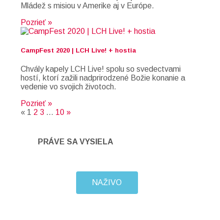
Mládež s misiou v Amerike aj v Európe.
Pozrieť »
CampFest 2020 | LCH Live! + hostia
Chvály kapely LCH Live! spolu so svedectvami
hostí, ktorí zažili nadprirodzené Božie konanie a
vedenie vo svojich životoch.
Pozrieť »
«
1
2
3
…
10
»
PRÁVE SA VYSIELA
NAŽIVO