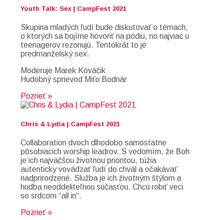
Youth Talk: Sex | CampFest 2021
Skupina mladých ľudí bude diskutovať o témach,
o ktorých sa bojíme hovoriť na pódiu, no najviac u
teenagerov rezonujú. Tentokrát to je
predmanželský sex.
Moderuje Marek Kováčik
Hudobný sprievod Miťo Bodnár
Pozrieť »
Chris & Lydia | CampFest 2021
Collaboration dvoch dlhodobo samostatne
pôsobiacich worship leadrov. S vedomím, že Boh
je ich najväčšou životnou prioritou, túžia
autenticky vovádzať ľudí do chvál a očakávať
nadprirodzené. Služba je ich životným štýlom a
hudba neoddeliteľnou súčasťou. Chcú robiť veci
so srdcom “all in“.
Pozrieť »