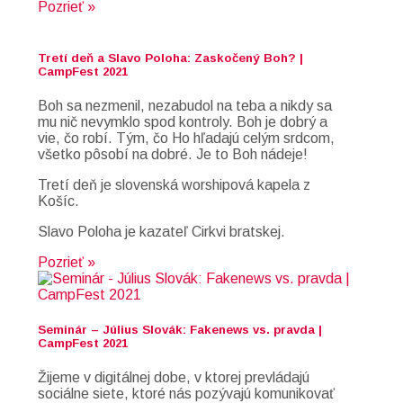
Pozrieť »
Tretí deň a Slavo Poloha: Zaskočený Boh? |
CampFest 2021
Boh sa nezmenil, nezabudol na teba a nikdy sa
mu nič nevymklo spod kontroly. Boh je dobrý a
vie, čo robí. Tým, čo Ho hľadajú celým srdcom,
všetko pôsobí na dobré. Je to Boh nádeje!
Tretí deň je slovenská worshipová kapela z
Košíc.
Slavo Poloha je kazateľ Cirkvi bratskej.
Pozrieť »
Seminár – Július Slovák: Fakenews vs. pravda |
CampFest 2021
Žijeme v digitálnej dobe, v ktorej prevládajú
sociálne siete, ktoré nás pozývajú komunikovať