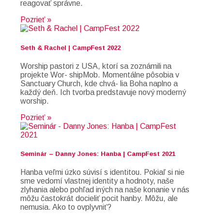
reagovať správne.
Pozrieť »
Seth & Rachel | CampFest 2022
Worship pastori z USA, ktorí sa zoznámili na
projekte Wor- shipMob. Momentálne pôsobia v
Sanctuary Church, kde chvá- lia Boha naplno a
každý deň. Ich tvorba predstavuje nový moderný
worship.
Pozrieť »
Seminár – Danny Jones: Hanba | CampFest 2021
Hanba veľmi úzko súvisí s identitou. Pokiaľ si nie
sme vedomí vlastnej identity a hodnoty, naše
zlyhania alebo pohľad iných na naše konanie v nás
môžu častokrát docieliť pocit hanby. Môžu, ale
nemusia. Ako to ovplyvniť?