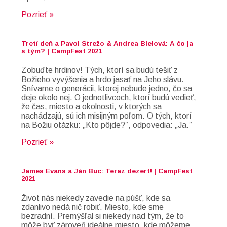
Pozrieť »
Tretí deň a Pavol Strežo & Andrea Bielová: A čo ja
s tým? | CampFest 2021
Zobuďte hrdinov! Tých, ktorí sa budú tešiť z
Božieho vyvýšenia a hrdo jasať na Jeho slávu.
Snívame o generácii, ktorej nebude jedno, čo sa
deje okolo nej. O jednotlivcoch, ktorí budú vedieť,
že čas, miesto a okolnosti, v ktorých sa
nachádzajú, sú ich misijným poľom. O tých, ktorí
na Božiu otázku: „Kto pôjde?”, odpovedia: „Ja.”
Pozrieť »
James Evans a Ján Buc: Teraz dezert! | CampFest
2021
Život nás niekedy zavedie na púšť, kde sa
zdanlivo nedá nič robiť. Miesto, kde sme
bezradní. Premýšľal si niekedy nad tým, že to
môže byť zároveň ideálne miesto, kde môžeme