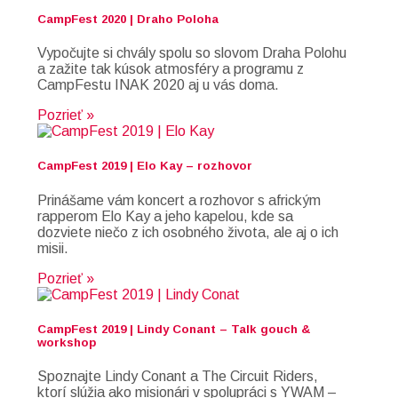
CampFest 2020 | Draho Poloha
Vypočujte si chvály spolu so slovom Draha Polohu
a zažite tak kúsok atmosféry a programu z
CampFestu INAK 2020 aj u vás doma.
Pozrieť »
CampFest 2019 | Elo Kay – rozhovor
Prinášame vám koncert a rozhovor s africkým
rapperom Elo Kay a jeho kapelou, kde sa
dozviete niečo z ich osobného života, ale aj o ich
misii.
Pozrieť »
CampFest 2019 | Lindy Conant – Talk gouch &
workshop
Spoznajte Lindy Conant a The Circuit Riders,
ktorí slúžia ako misionári v spolupráci s YWAM –