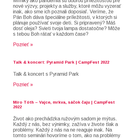
Míľniky ako pandémia sú dobrou príležitosťou pre
nové výzvy, projekty a služby, ktoré môžu vyzerať
inak, ako sme ich poznali doposiaľ. Veríme, že
Pán Boh dáva špeciálne príležitosti, v ktorých si
plánuje používať svoje deti. Si pripravený? Máš
dosť oleja? Svieti tvoja lampa dostatočne? Môže
s tebou Boh rátať v každom čase?
Pozrieť »
Talk & koncert: Pyramid Park | CampFest 2022
Talk & koncert s Pyramid Park
Pozrieť »
Miro Tóth – Vajce, mrkva, sáčok čaju | CampFest
2022
Život ako prechádzka ružovým sadom je mýtus.
Každý z nás, bez výnimky, zažíva v živote tlak a
problémy. Každý z nás na ne reaguje inak. Na
tomto seminári hovoríme o tom, ako na problémy