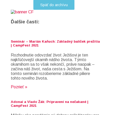
Späť do archívu
Ďalšie časti:
Seminár – Marián Kaňuch: Základný balíček prežitia
| CampFest 2021
Rozhodnutie odovzdať život Ježišovi je ten
najkľúčovejší okamih nášho života. Týmto
okamihom sa to však nekončí, práve naopak –
začína náš život, naša cesta s Ježišom. Na
tomto seminári rozoberieme základné piliere
tohto nového života.
Pozrieť »
Adonai a Vlado Žák: Pripravení na nečakané |
CampFest 2021