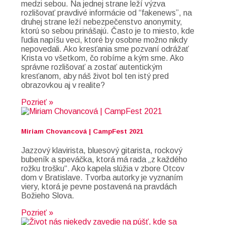
medzi sebou. Na jednej strane leží výzva
rozlišovať pravdivé informácie od “fakenews”, na
druhej strane leží nebezpečenstvo anonymity,
ktorú so sebou prinášajú. Často je to miesto, kde
ľudia napíšu veci, ktoré by osobne možno nikdy
nepovedali. Ako kresťania sme pozvaní odrážať
Krista vo všetkom, čo robíme a kým sme. Ako
správne rozlišovať a zostať autentickým
kresťanom, aby náš život bol ten istý pred
obrazovkou aj v realite?
Pozrieť »
Miriam Chovancová | CampFest 2021
Jazzový klavirista, bluesový gitarista, rockový
bubeník a speváčka, ktorá má rada „z každého
rožku trošku“. Ako kapela slúžia v zbore Otcov
dom v Bratislave. Tvorba autorky je vyznaním
viery, ktorá je pevne postavená na pravdách
Božieho Slova.
Pozrieť »