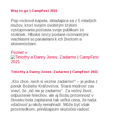
Way to go | CampFest 2021
Pop-rocková kapela, skladajúca sa z 5 mladých
mužov, ktorí svojím osobitým štýlom
vystupovania postavia svoje publikum zo
stoličiek. Hlboké texty podané rozmanitými
viachlasmi sú paralelami k ich životom a
skúsenostiam.
Pozrieť »
Timothy a Danny Jones: Zadarmo | CampFest 2021
„Kto chce, nech si vezme zadarmo!“ – je jedna z
ponúk Božieho Kráľovstva. Stará múdrosť zas
vraví, že „nič nie je zadarmo“. Za večný život,
odpustenie hriechov, ale aj Božiu prítomnosť v
človeku bola zaplatená tak veľká cena, že naša
vďačnosť ju nikdy nenahradí. Môže byť však
prostriedkom, prinášajúcim skutočnú radosť.