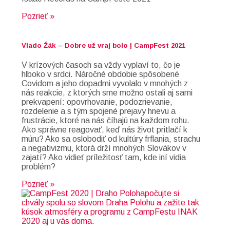
Pozrieť »
Vlado Žák – Dobre už vraj bolo | CampFest 2021
V krízových časoch sa vždy vyplaví to, čo je
hlboko v srdci. Náročné obdobie spôsobené
Covidom a jeho dopadmi vyvolalo v mnohých z
nás reakcie, z ktorých sme možno ostali aj sami
prekvapení: opovrhovanie, podozrievanie,
rozdelenie a s tým spojené prejavy hnevu a
frustrácie, ktoré na nás číhajú na každom rohu.
Ako správne reagovať, keď nás život pritlačí k
múru? Ako sa oslobodiť od kultúry frflania, strachu
a negativizmu, ktorá drží mnohých Slovákov v
zajatí? Ako vidieť príležitosť tam, kde iní vidia
problém?
Pozrieť »