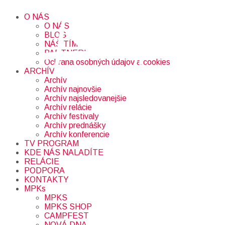
O NÁS
O NÁS
BLOG
NÁŠ TÍM
PARTNERI
Ochrana osobných údajov a cookies
ARCHÍV
Archív
Archív najnovšie
Archív najsledovanejšie
Archív relácie
Archív festivaly
Archív prednášky
Archív konferencie
TV PROGRAM
KDE NÁS NALADÍTE
RELÁCIE
PODPORA
KONTAKTY
MPKs
MPKS
MPKS SHOP
CAMPFEST
NOVÁ DNA