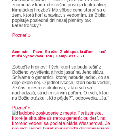
znamená v kontexte nášho postoja k aktuálnej
klimatickej hrozbe? Má vôbec cenu starať sa o
zem, ktorá horí a naviac, s vedomím, že Biblia
popisuje posledné dni našej planéty tak
katastroficky?
Pozrieť »
Seminár – Pavol Strežo: Z chlapca kráľom – keď
muža vychováva Boh | CampFest 2021
Zobuďte hrdinov! Tých, ktorí sa budú tešiť z
Božieho vyvýšenia a hrdo jasať na Jeho slávu.
Snívame o generácii, ktorej nebude jedno, čo sa
deje okolo nej. O jednotlivcoch, ktorí budú vedieť,
že čas, miesto a okolnosti, v ktorých sa
nachádzajú, sú ich misijným poľom. O tých, ktorí
na Božiu otázku: „Kto pôjde?”, odpovedia: „Ja.”
Pozrieť »