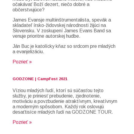
očakávať Boží dezert, niečo dobré a
občerstvujúce?
James Evansje multiinštrumentalista, spevák a
skladateľ írsko-židovskej národnosti žijúci na
Slovensku. V zoskupení James Evans Band sa
venuje prioritne autorskej hudbe.
Ján Buc je katolícky kňaz so srdcom pre mladých
a evanjelizáciu.
Pozrieť »
GODZONE | CampFest 2021
Víziou mladých ľudí, ktorí sú súčasťou tejto
služby, je priniesť prebudenie, zjednotenie,
motiváciu a povzbudenie atraktívnym, kreatívnym
a moderným spôsobom. Každý rok oslovujú
desaťtisíce mladých ľudí na GODZONE TOUR.
Pozrieť »