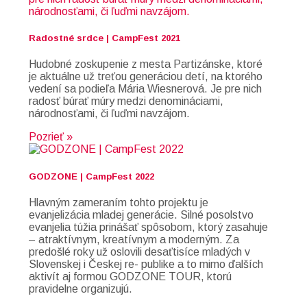
Radostné srdce | CampFest 2021
Hudobné zoskupenie z mesta Partizánske, ktoré
je aktuálne už treťou generáciou detí, na ktorého
vedení sa podieľa Mária Wiesnerová. Je pre nich
radosť búrať múry medzi denomináciami,
národnosťami, či ľuďmi navzájom.
Pozrieť »
GODZONE | CampFest 2022
Hlavným zameraním tohto projektu je
evanjelizácia mladej generácie. Silné posolstvo
evanjelia túžia prinášať spôsobom, ktorý zasahuje
– atraktívnym, kreatívnym a moderným. Za
predošlé roky už oslovili desaťtisíce mladých v
Slovenskej i Českej re- publike a to mimo ďalších
aktivít aj formou GODZONE TOUR, ktorú
pravidelne organizujú.