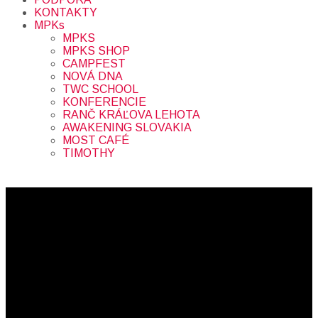
KONTAKTY
MPKs
MPKS
MPKS SHOP
CAMPFEST
NOVÁ DNA
TWC SCHOOL
KONFERENCIE
RANČ KRÁĽOVA LEHOTA
AWAKENING SLOVAKIA
MOST CAFÉ
TIMOTHY