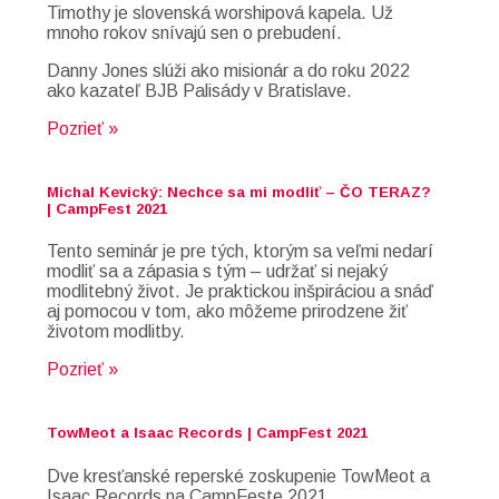
Timothy je slovenská worshipová kapela. Už
mnoho rokov snívajú sen o prebudení.
Danny Jones slúži ako misionár a do roku 2022
ako kazateľ BJB Palisády v Bratislave.
Pozrieť »
Michal Kevický: Nechce sa mi modliť – ČO TERAZ?
| CampFest 2021
Tento seminár je pre tých, ktorým sa veľmi nedarí
modliť sa a zápasia s tým – udržať si nejaký
modlitebný život. Je praktickou inšpiráciou a snáď
aj pomocou v tom, ako môžeme prirodzene žiť
životom modlitby.
Pozrieť »
TowMeot a Isaac Records | CampFest 2021
Dve kresťanské reperské zoskupenie TowMeot a
Isaac Records na CampFeste 2021