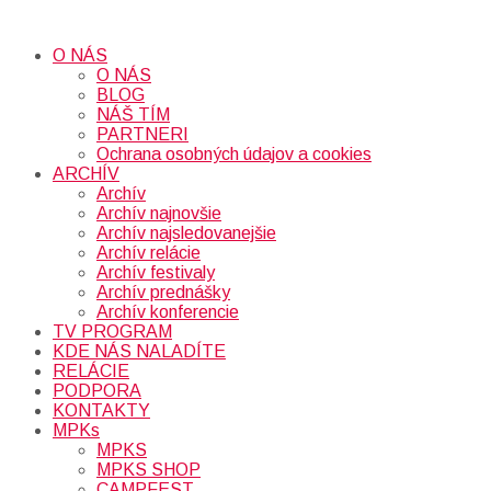
O NÁS
O NÁS
BLOG
NÁŠ TÍM
PARTNERI
Ochrana osobných údajov a cookies
ARCHÍV
Archív
Archív najnovšie
Archív najsledovanejšie
Archív relácie
Archív festivaly
Archív prednášky
Archív konferencie
TV PROGRAM
KDE NÁS NALADÍTE
RELÁCIE
PODPORA
KONTAKTY
MPKs
MPKS
MPKS SHOP
CAMPFEST