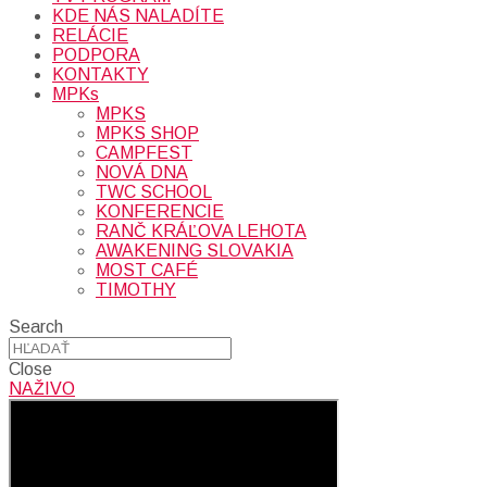
KDE NÁS NALADÍTE
RELÁCIE
PODPORA
KONTAKTY
MPKs
MPKS
MPKS SHOP
CAMPFEST
NOVÁ DNA
TWC SCHOOL
KONFERENCIE
RANČ KRÁĽOVA LEHOTA
AWAKENING SLOVAKIA
MOST CAFÉ
TIMOTHY
Search
Close
NAŽIVO