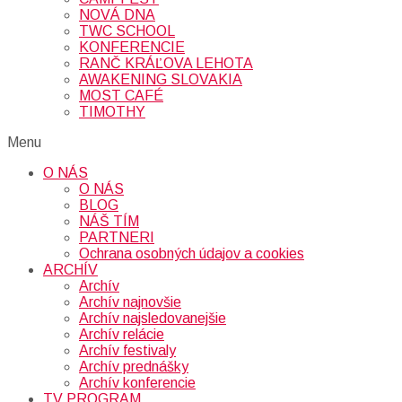
NOVÁ DNA
TWC SCHOOL
KONFERENCIE
RANČ KRÁĽOVA LEHOTA
AWAKENING SLOVAKIA
MOST CAFÉ
TIMOTHY
Menu
O NÁS
O NÁS
BLOG
NÁŠ TÍM
PARTNERI
Ochrana osobných údajov a cookies
ARCHÍV
Archív
Archív najnovšie
Archív najsledovanejšie
Archív relácie
Archív festivaly
Archív prednášky
Archív konferencie
TV PROGRAM