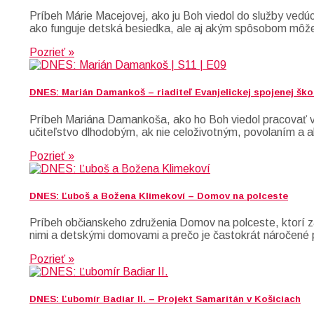
Príbeh Márie Macejovej, ako ju Boh viedol do služby ved
ako funguje detská besiedka, ale aj akým spôsobom môž
Pozrieť »
DNES: Marián Damankoš – riaditeľ Evanjelickej spojenej ško
Príbeh Mariána Damankoša, ako ho Boh viedol pracovať v š
učiteľstvo dlhodobým, ak nie celoživotným, povolaním a a
Pozrieť »
DNES: Ľuboš a Božena Klimekoví – Domov na polceste
Príbeh občianskeho združenia Domov na polceste, ktorí z
nimi a detskými domovami a prečo je častokrát náročené
Pozrieť »
DNES: Ľubomír Badiar II. – Projekt Samaritán v Košiciach