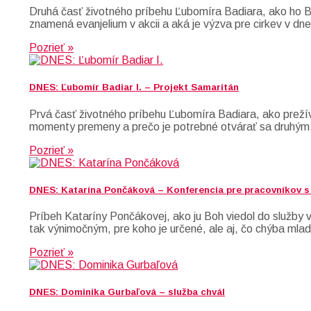
Druhá časť životného príbehu Ľubomíra Badiara, ako ho 
znamená evanjelium v akcii a aká je výzva pre cirkev v dn
Pozrieť »
DNES: Ľubomír Badiar I. – Projekt Samaritán
Prvá časť životného príbehu Ľubomíra Badiara, ako prežív
momenty premeny a prečo je potrebné otvárať sa druhým, 
Pozrieť »
DNES: Katarína Pončáková – Konferencia pre pracovníkov 
Príbeh Kataríny Pončákovej, ako ju Boh viedol do služby
tak výnimočným, pre koho je určené, ale aj, čo chýba ml
Pozrieť »
DNES: Dominika Gurbaľová – služba chvál