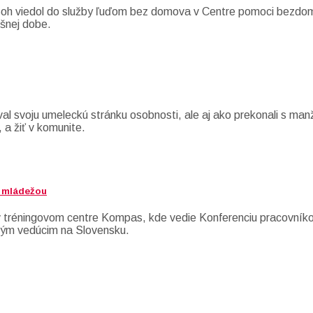
Boh viedol do služby ľuďom bez domova v Centre pomoci bezdo
ešnej dobe.
al svoju umeleckú stránku osobnosti, ale aj ako prekonali s man
a žiť v komunite.
s mládežou
 v tréningovom centre Kompas, kde vedie Konferenciu pracovní
adým vedúcim na Slovensku.