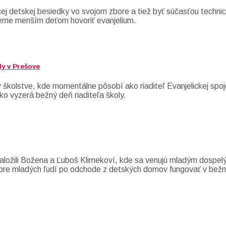
úcej detskej besiedky vo svojom zbore a tiež byť súčasťou tec
eme menším deťom hovoriť evanjelium.
ly v Prešove
kolstve, kde momentálne pôsobí ako riaditeľ Evanjelickej spoje
ko vyzerá bežný deň riaditeľa školy.
aložili Božena a Ľuboš Klimekoví, kde sa venujú mladým dospelý
 pre mladých ľudí po odchode z detských domov fungovať v bež