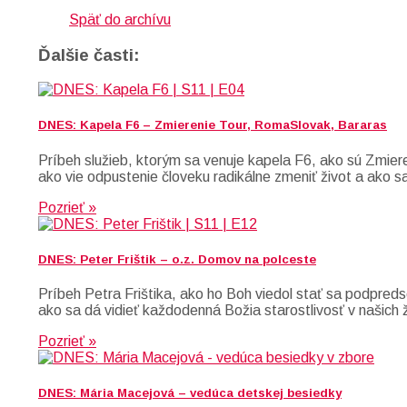
Späť do archívu
Ďalšie časti:
DNES: Kapela F6 – Zmierenie Tour, RomaSlovak, Bararas
Príbeh služieb, ktorým sa venuje kapela F6, ako sú Zmie
ako vie odpustenie človeku radikálne zmeniť život a ako sa
Pozrieť »
DNES: Peter Frištik – o.z. Domov na polceste
Príbeh Petra Frištika, ako ho Boh viedol stať sa podpr
ako sa dá vidieť každodenná Božia starostlivosť v našich 
Pozrieť »
DNES: Mária Macejová – vedúca detskej besiedky