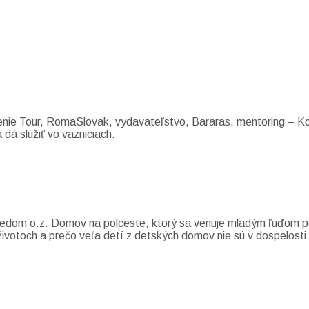
renie Tour, RomaSlovak, vydavateľstvo, Bararas, mentoring – Ko
 dá slúžiť vo väzniciach.
edsedom o.z. Domov na polceste, ktorý sa venuje mladým ľuďom 
životoch a prečo veľa detí z detských domov nie sú v dospelosti