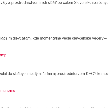
hvály a prostredníctvom nich slúžiť po celom Slovensku na rôzny
 mladším dievčatám, kde momentálne vedie dievčenské večery – 
olal do služby s mladými ľuďmi aj prostredníctvom KECY kempov