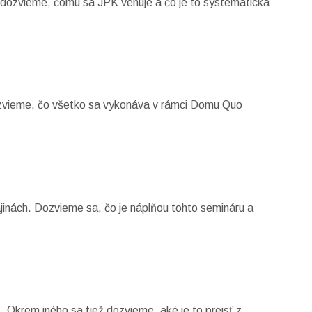
a dozvieme, čomu sa JPK venuje a čo je to systematická
dozvieme, čo všetko sa vykonáva v rámci Domu Quo
ajinách. Dozvieme sa, čo je náplňou tohto semináru a
 Okrem iného sa tiež dozvieme, aké je to prejsť z