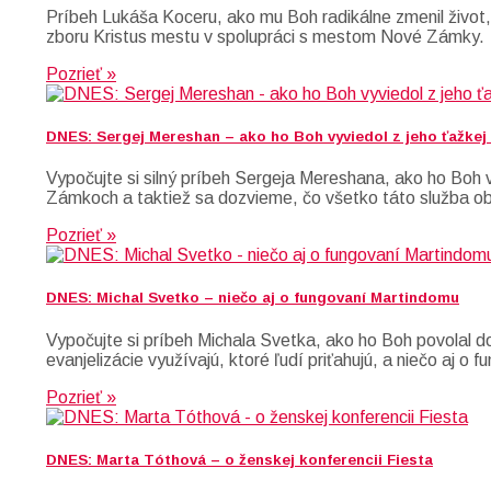
Príbeh Lukáša Koceru, ako mu Boh radikálne zmenil život,
zboru Kristus mestu v spolupráci s mestom Nové Zámky.
Pozrieť »
DNES: Sergej Mereshan – ako ho Boh vyviedol z jeho ťažkej 
Vypočujte si silný príbeh Sergeja Mereshana, ako ho Boh vy
Zámkoch a taktiež sa dozvieme, čo všetko táto služba o
Pozrieť »
DNES: Michal Svetko – niečo aj o fungovaní Martindomu
Vypočujte si príbeh Michala Svetka, ako ho Boh povolal do
evanjelizácie využívajú, ktoré ľudí priťahujú, a niečo aj o
Pozrieť »
DNES: Marta Tóthová – o ženskej konferencii Fiesta