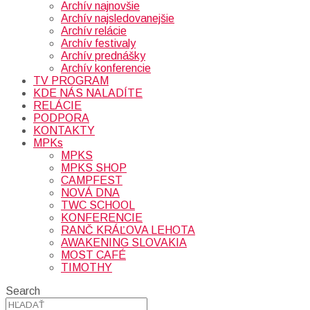
Archív najnovšie
Archív najsledovanejšie
Archív relácie
Archív festivaly
Archív prednášky
Archív konferencie
TV PROGRAM
KDE NÁS NALADÍTE
RELÁCIE
PODPORA
KONTAKTY
MPKs
MPKS
MPKS SHOP
CAMPFEST
NOVÁ DNA
TWC SCHOOL
KONFERENCIE
RANČ KRÁĽOVA LEHOTA
AWAKENING SLOVAKIA
MOST CAFÉ
TIMOTHY
Search