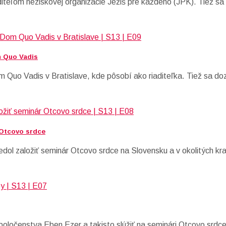
diteľom neziskovej organizácie Ježiš pre každého (JPK). Tiež s
m Quo Vadis
om Quo Vadis v Bratislave, kde pôsobí ako riaditeľka. Tiež sa 
 Otcovo srdce
dol založiť seminár Otcovo srdce na Slovensku a v okolitých kr
oločenstva Eben Ezer a takisto slúžiť na seminári Otcovo srdce.