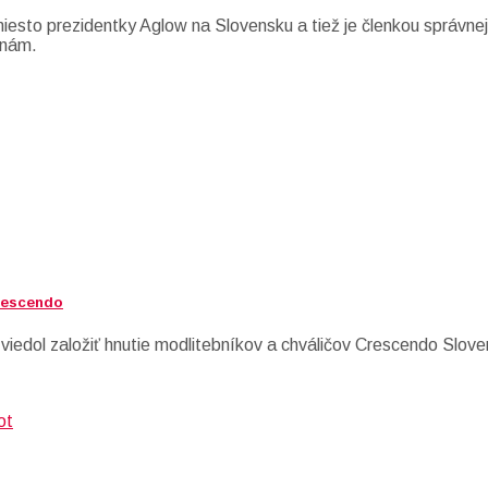
a miesto prezidentky Aglow na Slovensku a tiež je členkou správ
enám.
Crescendo
 viedol založiť hnutie modlitebníkov a chváličov Crescendo Slove