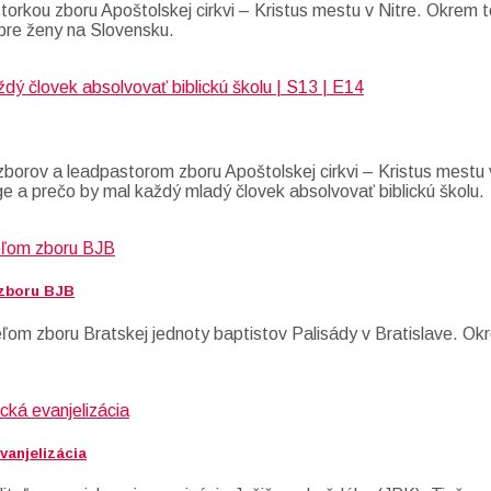
torkou zboru Apoštolskej cirkvi – Kristus mestu v Nitre. Okrem t
m pre ženy na Slovensku.
borov a leadpastorom zboru Apoštolskej cirkvi – Kristus mestu 
e a prečo by mal každý mladý človek absolvovať biblickú školu.
 zboru BJB
om zboru Bratskej jednoty baptistov Palisády v Bratislave. Okr
vanjelizácia