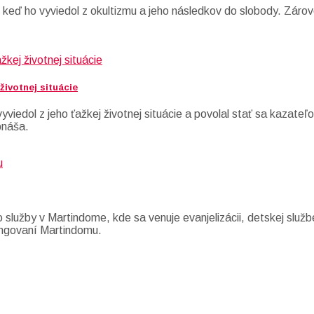
 keď ho vyviedol z okultizmu a jeho následkov do slobody. Záro
životnej situácie
viedol z jeho ťažkej životnej situácie a povolal stať sa kazateľ
bnáša.
 služby v Martindome, kde sa venuje evanjelizácii, detskej služ
 fungovaní Martindomu.