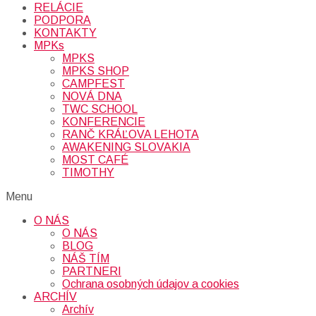
RELÁCIE
PODPORA
KONTAKTY
MPKs
MPKS
MPKS SHOP
CAMPFEST
NOVÁ DNA
TWC SCHOOL
KONFERENCIE
RANČ KRÁĽOVA LEHOTA
AWAKENING SLOVAKIA
MOST CAFÉ
TIMOTHY
Menu
O NÁS
O NÁS
BLOG
NÁŠ TÍM
PARTNERI
Ochrana osobných údajov a cookies
ARCHÍV
Archív