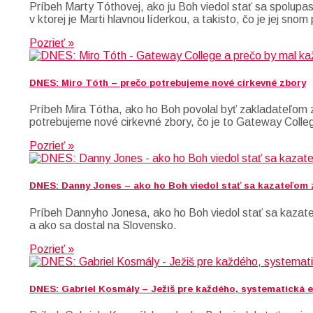
Príbeh Marty Tóthovej, ako ju Boh viedol stať sa spolupas
v ktorej je Marti hlavnou líderkou, a takisto, čo je jej sno
Pozrieť »
DNES: Miro Tóth – prečo potrebujeme nové cirkevné zbory
Príbeh Mira Tótha, ako ho Boh povolal byť zakladateľom z
potrebujeme nové cirkevné zbory, čo je to Gateway Colleg
Pozrieť »
DNES: Danny Jones – ako ho Boh viedol stať sa kazateľom
Príbeh Dannyho Jonesa, ako ho Boh viedol stať sa kazateľ
a ako sa dostal na Slovensko.
Pozrieť »
DNES: Gabriel Kosmály – Ježiš pre každého, systematická e