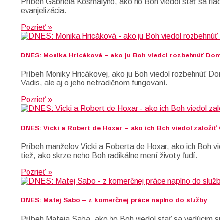
Príbeh Gabriela Kosmályho, ako ho Boh viedol stať sa ria
evanjelizácia.
Pozrieť »
DNES: Monika Hricáková – ako ju Boh viedol rozbehnúť Do
Príbeh Moniky Hricákovej, ako ju Boh viedol rozbehnúť D
Vadis, ale aj o jeho netradičnom fungovaní.
Pozrieť »
DNES: Vicki a Robert de Hoxar – ako ich Boh viedol založiť
Príbeh manželov Vicki a Roberta de Hoxar, ako ich Boh vie
tiež, ako skrze neho Boh radikálne mení životy ľudí.
Pozrieť »
DNES: Matej Sabo – z komerčnej práce naplno do služby
Príbeh Mateja Saba, ako ho Boh viedol stať sa vedúcim sp