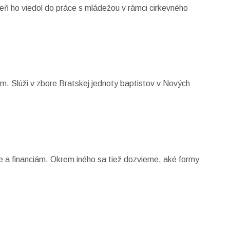
veň ho viedol do práce s mládežou v rámci cirkevného
om. Slúži v zbore Bratskej jednoty baptistov v Nových
be a financiám. Okrem iného sa tiež dozvieme, aké formy