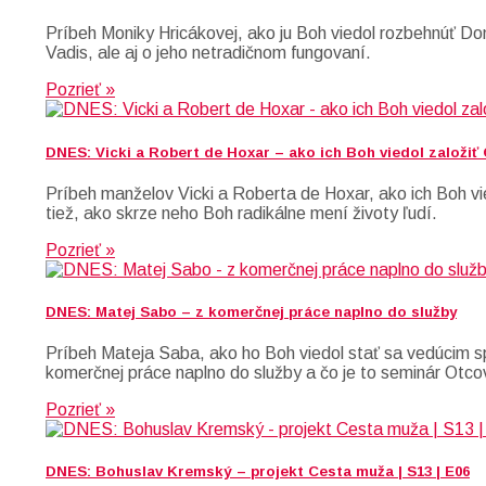
Príbeh Moniky Hricákovej, ako ju Boh viedol rozbehnúť D
Vadis, ale aj o jeho netradičnom fungovaní.
Pozrieť »
DNES: Vicki a Robert de Hoxar – ako ich Boh viedol založiť
Príbeh manželov Vicki a Roberta de Hoxar, ako ich Boh vie
tiež, ako skrze neho Boh radikálne mení životy ľudí.
Pozrieť »
DNES: Matej Sabo – z komerčnej práce naplno do služby
Príbeh Mateja Saba, ako ho Boh viedol stať sa vedúcim sp
komerčnej práce naplno do služby a čo je to seminár Otco
Pozrieť »
DNES: Bohuslav Kremský – projekt Cesta muža | S13 | E06