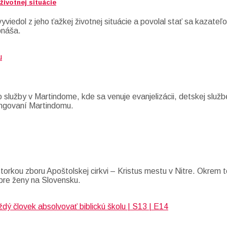
životnej situácie
viedol z jeho ťažkej životnej situácie a povolal stať sa kazateľ
bnáša.
 služby v Martindome, kde sa venuje evanjelizácii, detskej služ
 fungovaní Martindomu.
torkou zboru Apoštolskej cirkvi – Kristus mestu v Nitre. Okrem t
m pre ženy na Slovensku.