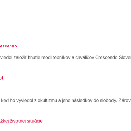
Crescendo
 viedol založiť hnutie modlitebníkov a chváličov Crescendo Slove
 keď ho vyviedol z okultizmu a jeho následkov do slobody. Záro