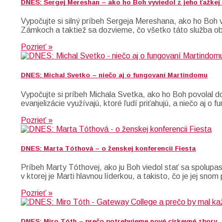
DNES: Sergej Mereshan – ako ho Boh vyviedol z jeho ťažkej 
Vypočujte si silný príbeh Sergeja Mereshana, ako ho Boh vy
Zámkoch a taktiež sa dozvieme, čo všetko táto služba o
Pozrieť »
DNES: Michal Svetko – niečo aj o fungovaní Martindomu
Vypočujte si príbeh Michala Svetka, ako ho Boh povolal do
evanjelizácie využívajú, ktoré ľudí priťahujú, a niečo aj o
Pozrieť »
DNES: Marta Tóthová – o ženskej konferencii Fiesta
Príbeh Marty Tóthovej, ako ju Boh viedol stať sa spolupas
v ktorej je Marti hlavnou líderkou, a takisto, čo je jej sno
Pozrieť »
DNES: Miro Tóth – prečo potrebujeme nové cirkevné zbory