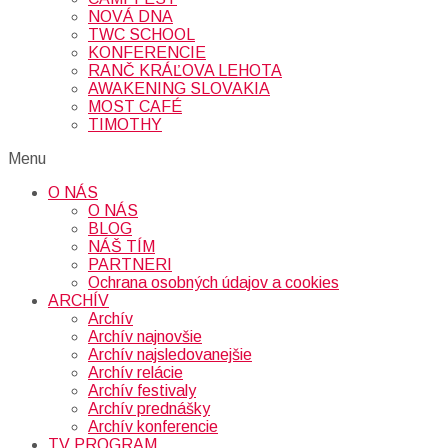
NOVÁ DNA
TWC SCHOOL
KONFERENCIE
RANČ KRÁĽOVA LEHOTA
AWAKENING SLOVAKIA
MOST CAFÉ
TIMOTHY
Menu
O NÁS
O NÁS
BLOG
NÁŠ TÍM
PARTNERI
Ochrana osobných údajov a cookies
ARCHÍV
Archív
Archív najnovšie
Archív najsledovanejšie
Archív relácie
Archív festivaly
Archív prednášky
Archív konferencie
TV PROGRAM