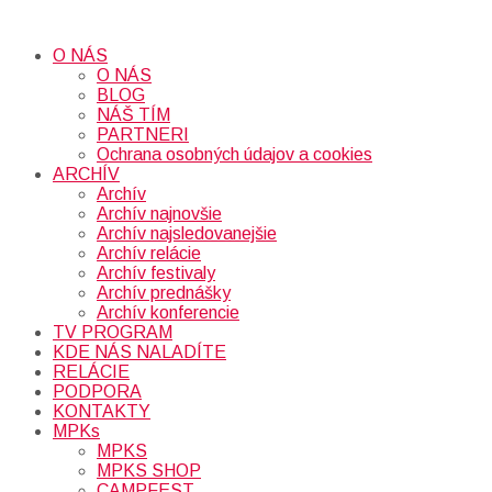
O NÁS
O NÁS
BLOG
NÁŠ TÍM
PARTNERI
Ochrana osobných údajov a cookies
ARCHÍV
Archív
Archív najnovšie
Archív najsledovanejšie
Archív relácie
Archív festivaly
Archív prednášky
Archív konferencie
TV PROGRAM
KDE NÁS NALADÍTE
RELÁCIE
PODPORA
KONTAKTY
MPKs
MPKS
MPKS SHOP
CAMPFEST