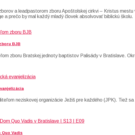
borov a leadpastorom zboru Apoštolskej cirkvi – Kristus mestu 
e a prečo by mal každý mladý človek absolvovať biblickú školu.
 zboru BJB
om zboru Bratskej jednoty baptistov Palisády v Bratislave. Okr
vanjelizácia
diteľom neziskovej organizácie Ježiš pre každého (JPK). Tiež s
m Quo Vadis