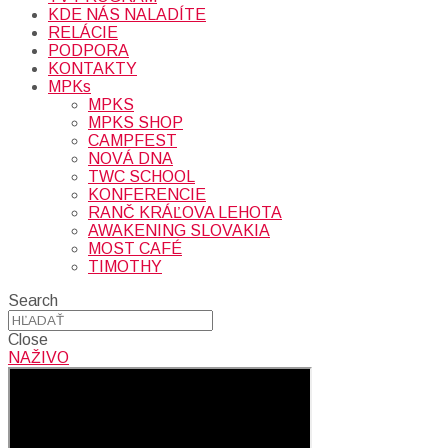
KDE NÁS NALADÍTE
RELÁCIE
PODPORA
KONTAKTY
MPKs
MPKS
MPKS SHOP
CAMPFEST
NOVÁ DNA
TWC SCHOOL
KONFERENCIE
RANČ KRÁĽOVA LEHOTA
AWAKENING SLOVAKIA
MOST CAFÉ
TIMOTHY
Search
Close
NAŽIVO