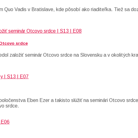
om Quo Vadis v Bratislave, kde pôsobí ako riaditeľka. Tiež sa 
 Otcovo srdce
dol založiť seminár Otcovo srdce na Slovensku a v okolitých kr
oločenstva Eben Ezer a takisto slúžiť na seminári Otcovo srdce.
vo srdce.