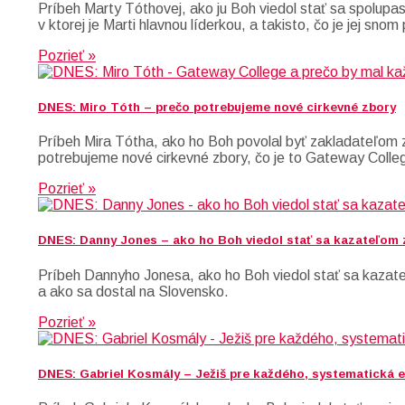
Príbeh Marty Tóthovej, ako ju Boh viedol stať sa spolupas
v ktorej je Marti hlavnou líderkou, a takisto, čo je jej sno
Pozrieť »
DNES: Miro Tóth – prečo potrebujeme nové cirkevné zbory
Príbeh Mira Tótha, ako ho Boh povolal byť zakladateľom z
potrebujeme nové cirkevné zbory, čo je to Gateway Colleg
Pozrieť »
DNES: Danny Jones – ako ho Boh viedol stať sa kazateľom
Príbeh Dannyho Jonesa, ako ho Boh viedol stať sa kazateľ
a ako sa dostal na Slovensko.
Pozrieť »
DNES: Gabriel Kosmály – Ježiš pre každého, systematická e