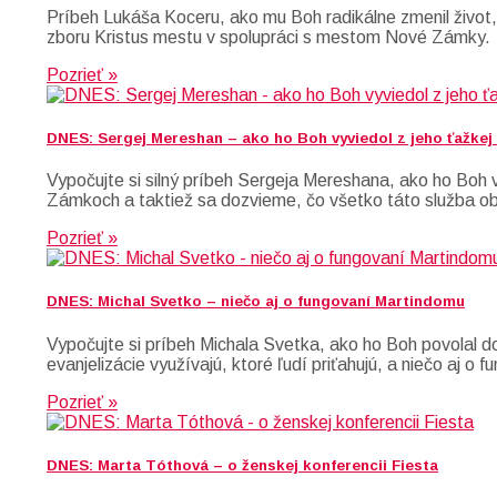
Príbeh Lukáša Koceru, ako mu Boh radikálne zmenil život,
zboru Kristus mestu v spolupráci s mestom Nové Zámky.
Pozrieť »
DNES: Sergej Mereshan – ako ho Boh vyviedol z jeho ťažkej 
Vypočujte si silný príbeh Sergeja Mereshana, ako ho Boh vy
Zámkoch a taktiež sa dozvieme, čo všetko táto služba o
Pozrieť »
DNES: Michal Svetko – niečo aj o fungovaní Martindomu
Vypočujte si príbeh Michala Svetka, ako ho Boh povolal do
evanjelizácie využívajú, ktoré ľudí priťahujú, a niečo aj o
Pozrieť »
DNES: Marta Tóthová – o ženskej konferencii Fiesta