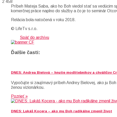
2 458
Príbeh Mateja Saba, ako ho Boh viedol stať sa vedúcim sp
komerčnej práce naplno do služby a čo je to seminár Otco
Relácia bola natočená v roku 2018.
© LifeTv s.r.o.
Späť do archívu
Ďalšie časti:
DNES: Andrea Bielová – hnutie modlitebníkov a chváličov 
Vypočujte si zaujímavý príbeh Andrey Bielovej, ako ju Boh
ženou vizionárkou.
Pozrieť »
DNES: Lukáš Kocera – ako mu Boh radikálne zmenil život