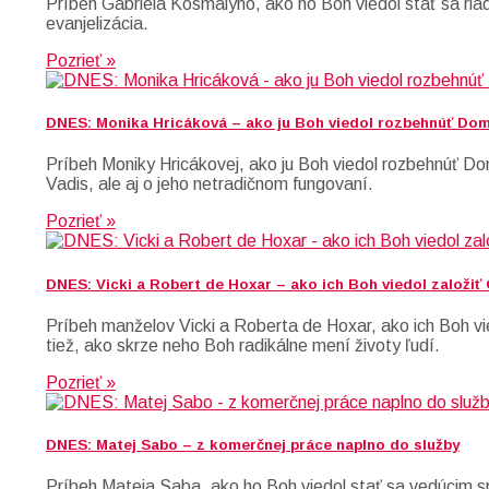
Príbeh Gabriela Kosmályho, ako ho Boh viedol stať sa ria
evanjelizácia.
Pozrieť »
DNES: Monika Hricáková – ako ju Boh viedol rozbehnúť Do
Príbeh Moniky Hricákovej, ako ju Boh viedol rozbehnúť D
Vadis, ale aj o jeho netradičnom fungovaní.
Pozrieť »
DNES: Vicki a Robert de Hoxar – ako ich Boh viedol založiť
Príbeh manželov Vicki a Roberta de Hoxar, ako ich Boh vie
tiež, ako skrze neho Boh radikálne mení životy ľudí.
Pozrieť »
DNES: Matej Sabo – z komerčnej práce naplno do služby
Príbeh Mateja Saba, ako ho Boh viedol stať sa vedúcim sp