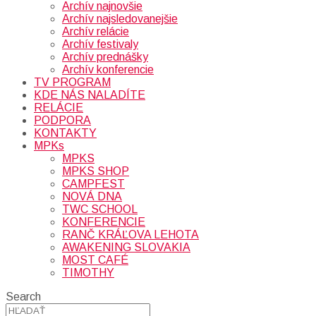
Archív najnovšie
Archív najsledovanejšie
Archív relácie
Archív festivaly
Archív prednášky
Archív konferencie
TV PROGRAM
KDE NÁS NALADÍTE
RELÁCIE
PODPORA
KONTAKTY
MPKs
MPKS
MPKS SHOP
CAMPFEST
NOVÁ DNA
TWC SCHOOL
KONFERENCIE
RANČ KRÁĽOVA LEHOTA
AWAKENING SLOVAKIA
MOST CAFÉ
TIMOTHY
Search