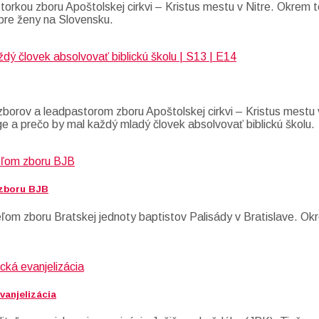
torkou zboru Apoštolskej cirkvi – Kristus mestu v Nitre. Okrem t
m pre ženy na Slovensku.
borov a leadpastorom zboru Apoštolskej cirkvi – Kristus mestu 
e a prečo by mal každý mladý človek absolvovať biblickú školu.
 zboru BJB
om zboru Bratskej jednoty baptistov Palisády v Bratislave. Okr
vanjelizácia