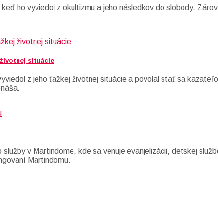
 keď ho vyviedol z okultizmu a jeho následkov do slobody. Záro
životnej situácie
viedol z jeho ťažkej životnej situácie a povolal stať sa kazateľ
bnáša.
 služby v Martindome, kde sa venuje evanjelizácii, detskej služ
 fungovaní Martindomu.