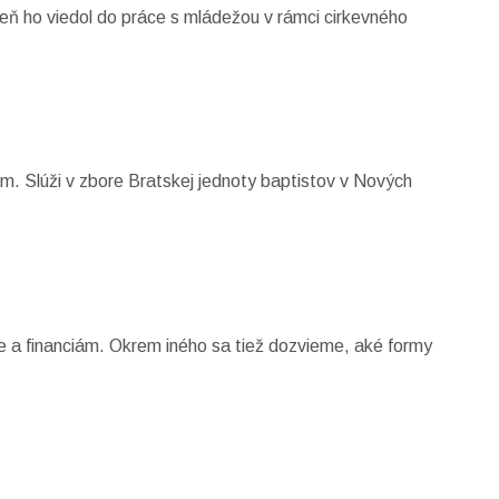
veň ho viedol do práce s mládežou v rámci cirkevného
om. Slúži v zbore Bratskej jednoty baptistov v Nových
be a financiám. Okrem iného sa tiež dozvieme, aké formy