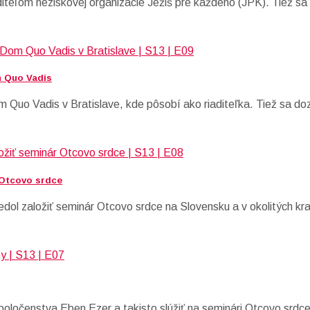
diteľom neziskovej organizácie Ježiš pre každého (JPK). Tiež s
m Quo Vadis
om Quo Vadis v Bratislave, kde pôsobí ako riaditeľka. Tiež sa 
 Otcovo srdce
dol založiť seminár Otcovo srdce na Slovensku a v okolitých kr
oločenstva Eben Ezer a takisto slúžiť na seminári Otcovo srdce.