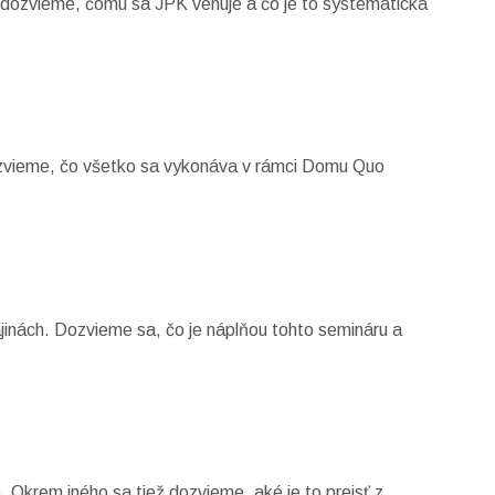
a dozvieme, čomu sa JPK venuje a čo je to systematická
dozvieme, čo všetko sa vykonáva v rámci Domu Quo
ajinách. Dozvieme sa, čo je náplňou tohto semináru a
 Okrem iného sa tiež dozvieme, aké je to prejsť z