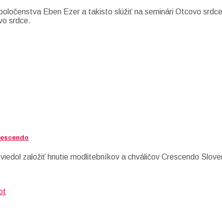
oločenstva Eben Ezer a takisto slúžiť na seminári Otcovo srdce.
vo srdce.
Crescendo
 viedol založiť hnutie modlitebníkov a chváličov Crescendo Slove