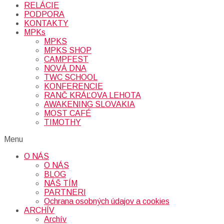
RELÁCIE
PODPORA
KONTAKTY
MPKs
MPKS
MPKS SHOP
CAMPFEST
NOVÁ DNA
TWC SCHOOL
KONFERENCIE
RANČ KRÁĽOVA LEHOTA
AWAKENING SLOVAKIA
MOST CAFÉ
TIMOTHY
Menu
O NÁS
O NÁS
BLOG
NÁŠ TÍM
PARTNERI
Ochrana osobných údajov a cookies
ARCHÍV
Archív