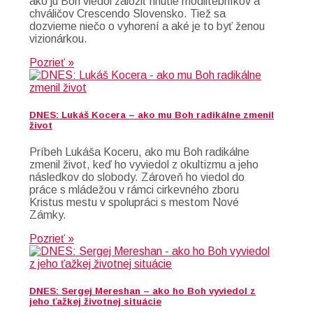
ako ju Boh viedol založiť hnutie modlitebníkov a
chváličov Crescendo Slovensko. Tiež sa
dozvieme niečo o vyhorení a aké je to byť ženou
vizionárkou.
Pozrieť »
DNES: Lukáš Kocera – ako mu Boh radikálne zmenil
život
Príbeh Lukáša Koceru, ako mu Boh radikálne
zmenil život, keď ho vyviedol z okultizmu a jeho
následkov do slobody. Zároveň ho viedol do
práce s mládežou v rámci cirkevného zboru
Kristus mestu v spolupráci s mestom Nové
Zámky.
Pozrieť »
DNES: Sergej Mereshan – ako ho Boh vyviedol z
jeho ťažkej životnej situácie