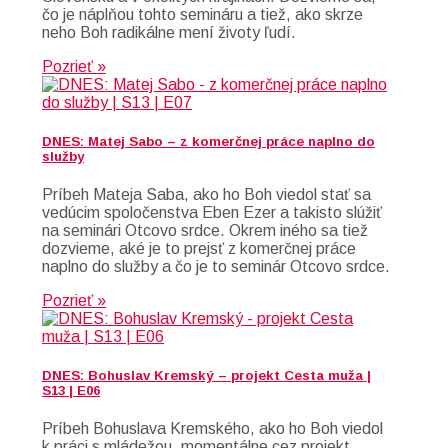
čo je náplňou tohto semináru a tiež, ako skrze
neho Boh radikálne mení životy ľudí.
Pozrieť »
DNES: Matej Sabo – z komerčnej práce naplno do
služby
Príbeh Mateja Saba, ako ho Boh viedol stať sa
vedúcim spoločenstva Eben Ezer a takisto slúžiť
na seminári Otcovo srdce. Okrem iného sa tiež
dozvieme, aké je to prejsť z komerčnej práce
naplno do služby a čo je to seminár Otcovo srdce.
Pozrieť »
DNES: Bohuslav Kremský – projekt Cesta muža |
S13 | E06
Príbeh Bohuslava Kremského, ako ho Boh viedol
k práci s mládežou, momentálne cez projekt