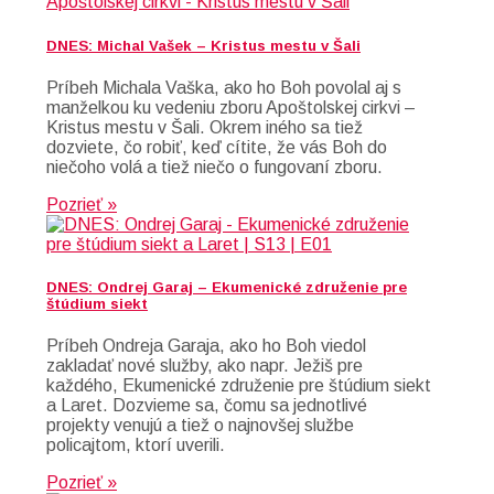
DNES: Michal Vašek – Kristus mestu v Šali
Príbeh Michala Vaška, ako ho Boh povolal aj s
manželkou ku vedeniu zboru Apoštolskej cirkvi –
Kristus mestu v Šali. Okrem iného sa tiež
dozviete, čo robiť, keď cítite, že vás Boh do
niečoho volá a tiež niečo o fungovaní zboru.
Pozrieť »
DNES: Ondrej Garaj – Ekumenické združenie pre
štúdium siekt
Príbeh Ondreja Garaja, ako ho Boh viedol
zakladať nové služby, ako napr. Ježiš pre
každého, Ekumenické združenie pre štúdium siekt
a Laret. Dozvieme sa, čomu sa jednotlivé
projekty venujú a tiež o najnovšej službe
policajtom, ktorí uverili.
Pozrieť »