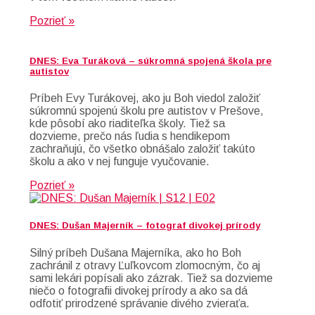
Pozrieť »
DNES: Eva Turáková – súkromná spojená škola pre
autistov
Príbeh Evy Turákovej, ako ju Boh viedol založiť
súkromnú spojenú školu pre autistov v Prešove,
kde pôsobí ako riaditeľka školy. Tiež sa
dozvieme, prečo nás ľudia s hendikepom
zachraňujú, čo všetko obnášalo založiť takúto
školu a ako v nej funguje vyučovanie.
Pozrieť »
DNES: Dušan Majerník – fotograf divokej prírody
Silný príbeh Dušana Majerníka, ako ho Boh
zachránil z otravy Ľuľkovcom zlomocným, čo aj
sami lekári popísali ako zázrak. Tiež sa dozvieme
niečo o fotografii divokej prírody a ako sa dá
odfotiť prirodzené správanie divého zvieraťa.