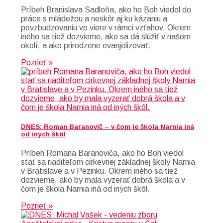
Príbeh Branislava Sadloňa, ako ho Boh viedol do
práce s mládežou a neskôr aj ku kázaniu a
povzbudzovaniu vo viere v rámci vzťahov. Okrem
iného sa tiež dozvieme, ako sa dá slúžiť v našom
okolí, a ako prirodzene evanjelizovať.
Pozrieť »
DNES: Roman Baranovič – v čom je škola Narnia iná
od iných škôl
Príbeh Romana Baranoviča, ako ho Boh viedol
stať sa riaditeľom cirkevnej základnej školy Narnia
v Bratislave a v Pezinku. Okrem iného sa tiež
dozvieme, ako by mala vyzerať dobrá škola a v
čom je škola Narnia iná od iných škôl.
Pozrieť »