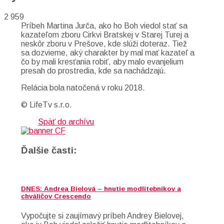
2 959
Príbeh Martina Jurča, ako ho Boh viedol stať sa
kazateľom zboru Cirkvi Bratskej v Starej Turej a
neskôr zboru v Prešove, kde slúži doteraz. Tiež
sa dozvieme, aký charakter by mal mať kazateľ a
čo by mali kresťania robiť, aby malo evanjelium
presah do prostredia, kde sa nachádzajú.
Relácia bola natočená v roku 2018.
© LifeTv s.r.o.
Späť do archívu
Ďalšie časti:
DNES: Andrea Bielová – hnutie modlitebníkov a
chváličov Crescendo
Vypočujte si zaujímavý príbeh Andrey Bielovej,