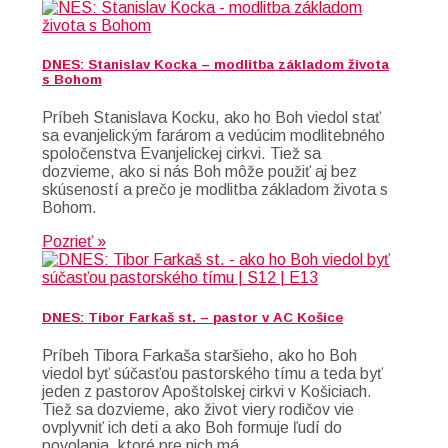
DNES: Stanislav Kocka – modlitba základom života
s Bohom
Príbeh Stanislava Kocku, ako ho Boh viedol stať
sa evanjelickým farárom a vedúcim modlitebného
spoločenstva Evanjelickej cirkvi. Tiež sa
dozvieme, ako si nás Boh môže použiť aj bez
skúseností a prečo je modlitba základom života s
Bohom.
Pozrieť »
DNES: Tibor Farkaš st. – pastor v AC Košice
Príbeh Tibora Farkaša staršieho, ako ho Boh
viedol byť súčasťou pastorského tímu a teda byť
jeden z pastorov Apoštolskej cirkvi v Košiciach.
Tiež sa dozvieme, ako život viery rodičov vie
ovplyvniť ich deti a ako Boh formuje ľudí do
povolania, ktoré pre nich má.