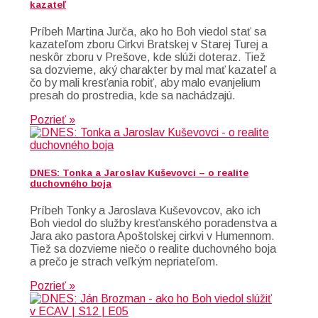
kazateľ
Príbeh Martina Jurča, ako ho Boh viedol stať sa
kazateľom zboru Cirkvi Bratskej v Starej Turej a
neskôr zboru v Prešove, kde slúži doteraz. Tiež
sa dozvieme, aký charakter by mal mať kazateľ a
čo by mali kresťania robiť, aby malo evanjelium
presah do prostredia, kde sa nachádzajú.
Pozrieť »
DNES: Tonka a Jaroslav Kuševovci – o realite
duchovného boja
Príbeh Tonky a Jaroslava Kuševovcov, ako ich
Boh viedol do služby kresťanského poradenstva a
Jara ako pastora Apoštolskej cirkvi v Humennom.
Tiež sa dozvieme niečo o realite duchovného boja
a prečo je strach veľkým nepriateľom.
Pozrieť »