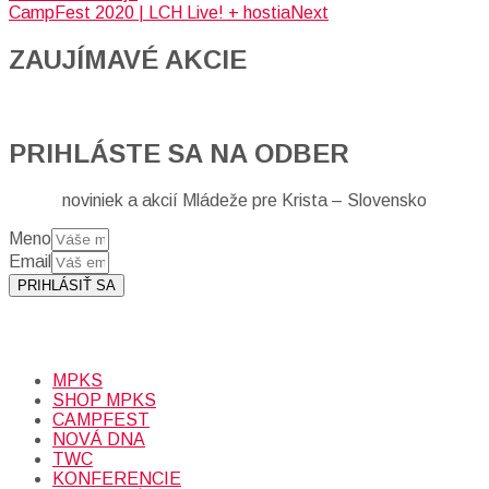
CampFest 2020 | LCH Live! + hostia
Next
ZAUJÍMAVÉ AKCIE​
PRIHLÁSTE SA NA ODBER
noviniek a akcií Mládeže pre Krista – Slovensko
Meno
Email
PRIHLÁSIŤ SA
Prihlásením sa na odber, súhlasíte so spracovaním osobných
údajov (emailová adresa).
Viac
INFO.
MPKS
SHOP MPKS
CAMPFEST
NOVÁ DNA
TWC
KONFERENCIE