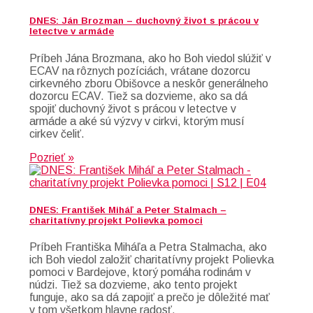
DNES: Ján Brozman – duchovný život s prácou v
letectve v armáde
Príbeh Jána Brozmana, ako ho Boh viedol slúžiť v
ECAV na rôznych pozíciách, vrátane dozorcu
cirkevného zboru Obišovce a neskôr generálneho
dozorcu ECAV. Tiež sa dozvieme, ako sa dá
spojiť duchovný život s prácou v letectve v
armáde a aké sú výzvy v cirkvi, ktorým musí
cirkev čeliť.
Pozrieť »
DNES: František Miháľ a Peter Stalmach –
charitatívny projekt Polievka pomoci
Príbeh Františka Miháľa a Petra Stalmacha, ako
ich Boh viedol založiť charitatívny projekt Polievka
pomoci v Bardejove, ktorý pomáha rodinám v
núdzi. Tiež sa dozvieme, ako tento projekt
funguje, ako sa dá zapojiť a prečo je dôležité mať
v tom všetkom hlavne radosť.