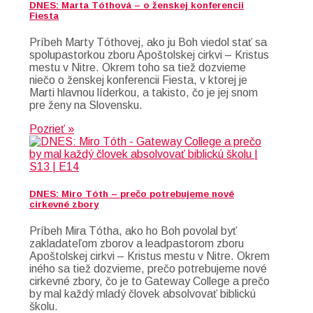
DNES: Marta Tóthová – o ženskej konferencii
Fiesta
Príbeh Marty Tóthovej, ako ju Boh viedol stať sa
spolupastorkou zboru Apoštolskej cirkvi – Kristus
mestu v Nitre. Okrem toho sa tiež dozvieme
niečo o ženskej konferencii Fiesta, v ktorej je
Marti hlavnou líderkou, a takisto, čo je jej snom
pre ženy na Slovensku.
Pozrieť »
DNES: Miro Tóth – prečo potrebujeme nové
cirkevné zbory
Príbeh Mira Tótha, ako ho Boh povolal byť
zakladateľom zborov a leadpastorom zboru
Apoštolskej cirkvi – Kristus mestu v Nitre. Okrem
iného sa tiež dozvieme, prečo potrebujeme nové
cirkevné zbory, čo je to Gateway College a prečo
by mal každý mladý človek absolvovať biblickú
školu.