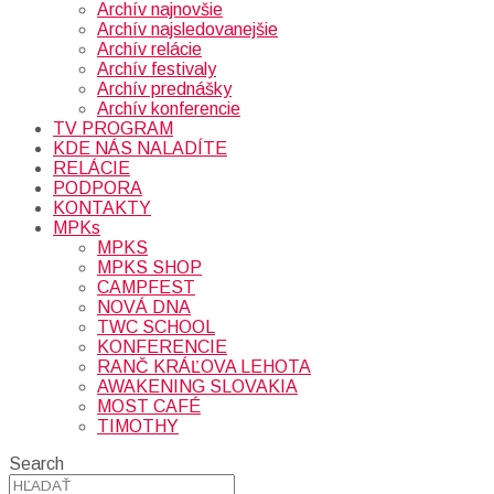
Archív najnovšie
Archív najsledovanejšie
Archív relácie
Archív festivaly
Archív prednášky
Archív konferencie
TV PROGRAM
KDE NÁS NALADÍTE
RELÁCIE
PODPORA
KONTAKTY
MPKs
MPKS
MPKS SHOP
CAMPFEST
NOVÁ DNA
TWC SCHOOL
KONFERENCIE
RANČ KRÁĽOVA LEHOTA
AWAKENING SLOVAKIA
MOST CAFÉ
TIMOTHY
Search