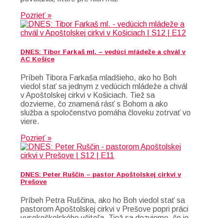
Pozrieť »
DNES: Tibor Farkaš ml. – vedúci mládeže a chvál v
AC Košice
Príbeh Tibora Farkaša mladšieho, ako ho Boh
viedol stať sa jednym z vedúcich mládeže a chvál
v Apoštolskej cirkvi v Košiciach. Tiež sa
dozvieme, čo znamená rásť s Bohom a ako
služba a spoločenstvo pomáha človeku zotrvať vo
viere.
Pozrieť »
DNES: Peter Ruščin – pastor Apoštolskej cirkvi v
Prešove
Príbeh Petra Ruščina, ako ho Boh viedol stať sa
pastorom Apoštolskej cirkvi v Prešove popri práci
vysokoškolského učiteľa. Tiež sa dozvieme, čo je