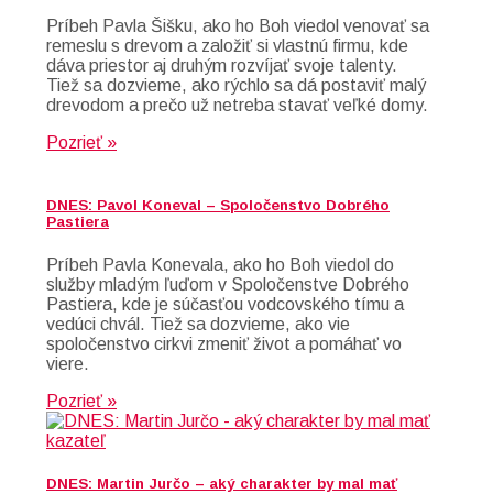
Príbeh Pavla Šišku, ako ho Boh viedol venovať sa
remeslu s drevom a založiť si vlastnú firmu, kde
dáva priestor aj druhým rozvíjať svoje talenty.
Tiež sa dozvieme, ako rýchlo sa dá postaviť malý
drevodom a prečo už netreba stavať veľké domy.
Pozrieť »
DNES: Pavol Koneval – Spoločenstvo Dobrého
Pastiera
Príbeh Pavla Konevala, ako ho Boh viedol do
služby mladým ľuďom v Spoločenstve Dobrého
Pastiera, kde je súčasťou vodcovského tímu a
vedúci chvál. Tiež sa dozvieme, ako vie
spoločenstvo cirkvi zmeniť život a pomáhať vo
viere.
Pozrieť »
DNES: Martin Jurčo – aký charakter by mal mať