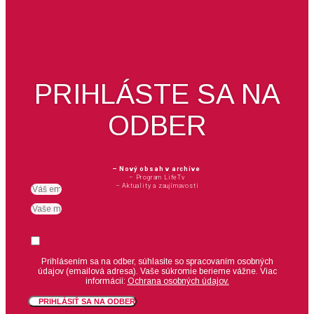
PRIHLÁSTE SA NA
ODBER
– Nový obsah v archíve
– Program LifeTv
– Aktuality a zaujímavosti
Email
meno
Suhlas
Prihlásením sa na odber, súhlasíte so spracovaním osobných
údajov (emailová adresa).
Vaše súkromie berieme vážne. Viac
informácií:
Ochrana osobných údajov.
PRIHLÁSIŤ SA NA ODBER