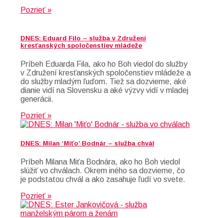
Pozrieť »
DNES: Eduard Filo – služba v Združení
kresťanských spoločenstiev mládeže
Príbeh Eduarda Fila, ako ho Boh viedol do služby
v Združení kresťanských spoločenstiev mládeže a
do služby mladým ľuďom. Tiež sa dozvieme, aké
dianie vidí na Slovensku a aké výzvy vidí v mladej
generácii.
Pozrieť »
DNES: Milan ‘Miťo’ Bodnár – služba chvál
Príbeh Milana Miťa Bodnára, ako ho Boh viedol
slúžiť vo chválach. Okrem iného sa dozvieme, čo
je podstatou chvál a ako zasahuje ľudí vo svete.
Pozrieť »