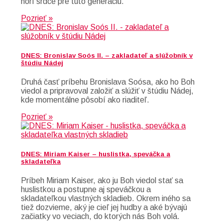
horí srdce pre túto generáciu.
Pozrieť »
DNES: Bronislav Soós II. – zakladateľ a slúžobník v
štúdiu Nádej
Druhá časť príbehu Bronislava Soósa, ako ho Boh
viedol a pripravoval založiť a slúžiť v štúdiu Nádej,
kde momentálne pôsobí ako riaditeľ.
Pozrieť »
DNES: Miriam Kaiser – huslistka, speváčka a
skladateľka
Príbeh Miriam Kaiser, ako ju Boh viedol stať sa
huslistkou a postupne aj speváčkou a
skladateľkou vlastných skladieb. Okrem iného sa
tiež dozvieme, aký je cieľ jej hudby a aké bývajú
začiatky vo veciach, do ktorých nás Boh volá.