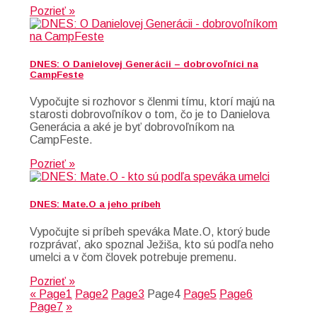
Pozrieť »
DNES: O Danielovej Generácii – dobrovoľníci na
CampFeste
Vypočujte si rozhovor s členmi tímu, ktorí majú na
starosti dobrovoľníkov o tom, čo je to Danielova
Generácia a aké je byť dobrovoľníkom na
CampFeste.
Pozrieť »
DNES: Mate.O a jeho príbeh
Vypočujte si príbeh speváka Mate.O, ktorý bude
rozprávať, ako spoznal Ježiša, kto sú podľa neho
umelci a v čom človek potrebuje premenu.
Pozrieť »
«
Page
1
Page
2
Page
3
Page
4
Page
5
Page
6
Page
7
»