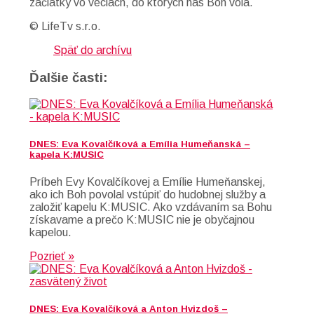
začiatky vo veciach, do ktorých nás Boh volá.
© LifeTv s.r.o.
Späť do archívu
Ďalšie časti:
DNES: Eva Kovalčíková a Emília Humeňanská –
kapela K:MUSIC
Príbeh Evy Kovalčíkovej a Emílie Humeňanskej,
ako ich Boh povolal vstúpiť do hudobnej služby a
založiť kapelu K:MUSIC. Ako vzdávaním sa Bohu
získavame a prečo K:MUSIC nie je obyčajnou
kapelou.
Pozrieť »
DNES: Eva Kovalčíková a Anton Hvizdoš –