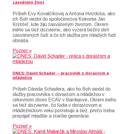
zasvätený život
Príbeh Evy Kovalčíkovej a Antona Hvizdoša, ako
ich Boh viedol do spoločenstva Koinonia Ján
Krstiteľ, kde žijú zasväteným životom. Okrem
iného sa tiež dozvieme, ako vyzerá bežný deň
zasvätených ľudí a čo ich služba pre mladých ľudí
obnáša.
Pozrieť »
DNES: Dávid Schader – pracovník s dorastom a
mládežou
Príbeh Dávida Schadera, ako ho Boh viedol do
služby pracovníka s dorastom a mládežou v
cirkevnom zbore ECAV v Bardejove. Okrem iného
sa tiež dozvieme, čo ľudia v dorastovom a
mládežnickom veku potrebujú a tiež, prečo treba
prepájať mladšie a staršie generácie.
Pozrieť »