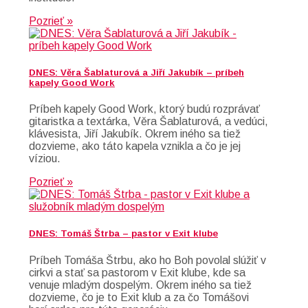
Pozrieť »
DNES: Věra Šablaturová a Jiří Jakubík – príbeh
kapely Good Work
Príbeh kapely Good Work, ktorý budú rozprávať
gitaristka a textárka, Věra Šablaturová, a vedúci,
klávesista, Jiří Jakubík. Okrem iného sa tiež
dozvieme, ako táto kapela vznikla a čo je jej
víziou.
Pozrieť »
DNES: Tomáš Štrba – pastor v Exit klube
Príbeh Tomáša Štrbu, ako ho Boh povolal slúžiť v
cirkvi a stať sa pastorom v Exit klube, kde sa
venuje mladým dospelým. Okrem iného sa tiež
dozvieme, čo je to Exit klub a za čo Tomášovi