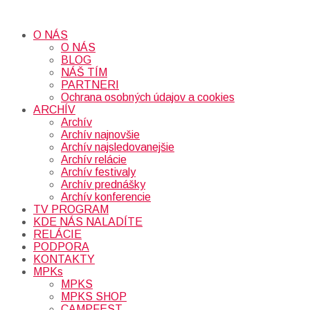
O NÁS
O NÁS
BLOG
NÁŠ TÍM
PARTNERI
Ochrana osobných údajov a cookies
ARCHÍV
Archív
Archív najnovšie
Archív najsledovanejšie
Archív relácie
Archív festivaly
Archív prednášky
Archív konferencie
TV PROGRAM
KDE NÁS NALADÍTE
RELÁCIE
PODPORA
KONTAKTY
MPKs
MPKS
MPKS SHOP
CAMPFEST