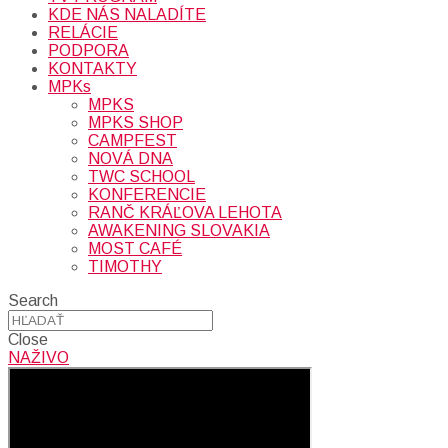
KDE NÁS NALADÍTE
RELÁCIE
PODPORA
KONTAKTY
MPKs
MPKS
MPKS SHOP
CAMPFEST
NOVÁ DNA
TWC SCHOOL
KONFERENCIE
RANČ KRÁĽOVA LEHOTA
AWAKENING SLOVAKIA
MOST CAFÉ
TIMOTHY
Search
Close
NAŽIVO