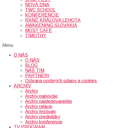
NOVÁ DNA
TWC SCHOOL
KONFERENCIE
RANČ KRÁĽOVA LEHOTA
AWAKENING SLOVAKIA
MOST CAFÉ
TIMOTHY
Menu
O NÁS
O NÁS
BLOG
NÁŠ TÍM
PARTNERI
Ochrana osobných údajov a cookies
ARCHÍV
Archív
Archív najnovšie
Archív najsledovanejšie
Archív relácie
Archív festivaly
Archív prednášky
Archív konferencie
TV PROGRAM