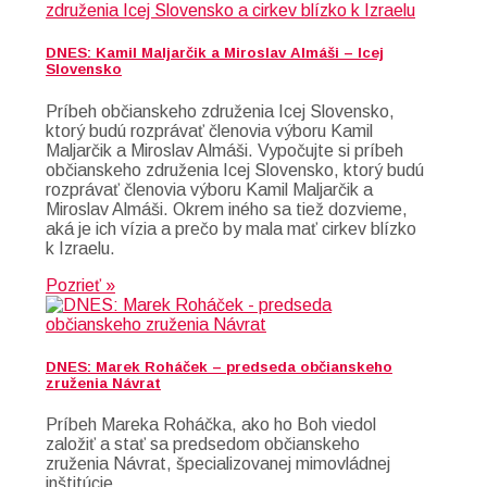
DNES: Kamil Maljarčik a Miroslav Almáši – Icej
Slovensko
Príbeh občianskeho združenia Icej Slovensko,
ktorý budú rozprávať členovia výboru Kamil
Maljarčik a Miroslav Almáši. Vypočujte si príbeh
občianskeho združenia Icej Slovensko, ktorý budú
rozprávať členovia výboru Kamil Maljarčik a
Miroslav Almáši. Okrem iného sa tiež dozvieme,
aká je ich vízia a prečo by mala mať cirkev blízko
k Izraelu.
Pozrieť »
DNES: Marek Roháček – predseda občianskeho
zruženia Návrat
Príbeh Mareka Roháčka, ako ho Boh viedol
založiť a stať sa predsedom občianskeho
zruženia Návrat, špecializovanej mimovládnej
inštitúcie.