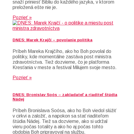
snaží priniesť Bibliu do každého jazyka, v ktorom
preložená ešte nie je.
Pozrieť »
DNES: Marek Krajčí – povolanie politika
Príbeh Mareka Krajčího, ako ho Boh povolal do
politiky, kde momentálne zastáva post ministra
zdravotníctva. Tiež dozvieme, čo je platforma
Kresťania v meste a festival Milujem svoje mesto.
Pozrieť »
DNES: Bronislav Soós – zakladateľ a riaditeľ štúdia
Nádej
Príbeh Bronislava Soósa, ako ho Boh viedol slúžiť
v cirkvi a založiť, a napokon sa stať riaditeľom
štúdia Nádej. Tiež sa dozvieme, ako si udržal
vieru počas totality a ako ho aj počas tohto
obdobia Boh pripravoval na službu.