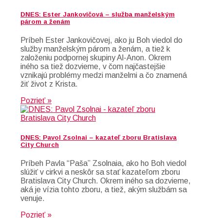
DNES: Ester Jankovičová – služba manželským
párom a ženám
Príbeh Ester Jankovičovej, ako ju Boh viedol do
služby manželským párom a ženám, a tiež k
založeniu podpornej skupiny Al-Anon. Okrem
iného sa tiež dozvieme, v čom najčastejšie
vznikajú problémy medzi manželmi a čo znamená
žiť život z Krista.
Pozrieť »
DNES: Pavol Zsolnai – kazateľ zboru Bratislava
City Church
Príbeh Pavla “Paša” Zsolnaia, ako ho Boh viedol
slúžiť v cirkvi a neskôr sa stať kazateľom zboru
Bratislava City Church. Okrem iného sa dozvieme,
aká je vízia tohto zboru, a tiež, akým službám sa
venuje.
Pozrieť »