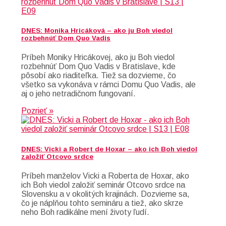
DNES: Monika Hricáková – ako ju Boh viedol
rozbehnúť Dom Quo Vadis
Príbeh Moniky Hricákovej, ako ju Boh viedol
rozbehnúť Dom Quo Vadis v Bratislave, kde
pôsobí ako riaditeľka. Tiež sa dozvieme, čo
všetko sa vykonáva v rámci Domu Quo Vadis, ale
aj o jeho netradičnom fungovaní.
Pozrieť »
DNES: Vicki a Robert de Hoxar – ako ich Boh viedol
založiť Otcovo srdce
Príbeh manželov Vicki a Roberta de Hoxar, ako
ich Boh viedol založiť seminár Otcovo srdce na
Slovensku a v okolitých krajinách. Dozvieme sa,
čo je náplňou tohto semináru a tiež, ako skrze
neho Boh radikálne mení životy ľudí.