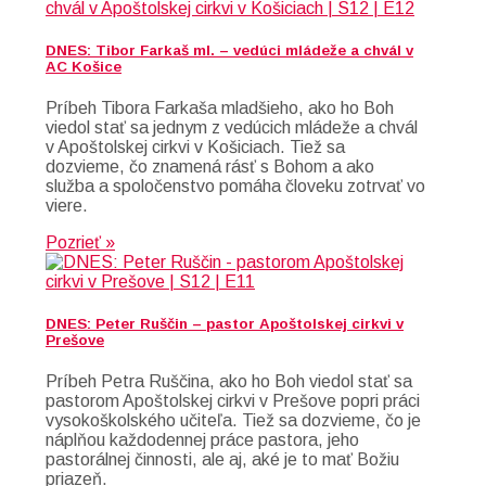
DNES: Tibor Farkaš ml. – vedúci mládeže a chvál v
AC Košice
Príbeh Tibora Farkaša mladšieho, ako ho Boh
viedol stať sa jednym z vedúcich mládeže a chvál
v Apoštolskej cirkvi v Košiciach. Tiež sa
dozvieme, čo znamená rásť s Bohom a ako
služba a spoločenstvo pomáha človeku zotrvať vo
viere.
Pozrieť »
DNES: Peter Ruščin – pastor Apoštolskej cirkvi v
Prešove
Príbeh Petra Ruščina, ako ho Boh viedol stať sa
pastorom Apoštolskej cirkvi v Prešove popri práci
vysokoškolského učiteľa. Tiež sa dozvieme, čo je
náplňou každodennej práce pastora, jeho
pastorálnej činnosti, ale aj, aké je to mať Božiu
priazeň.