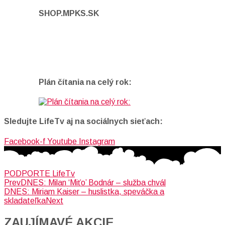
SHOP.MPKS.SK
Plán čítania na celý rok:
Sledujte LifeTv aj na sociálnych sieťach:
Facebook-f
Youtube
Instagram
PODPORTE LifeTv
Prev
DNES: Milan ‘Miťo’ Bodnár – služba chvál
DNES: Miriam Kaiser – huslistka, speváčka a
skladateľka
Next
ZAUJÍMAVÉ AKCIE​