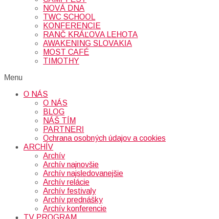
NOVÁ DNA
TWC SCHOOL
KONFERENCIE
RANČ KRÁĽOVA LEHOTA
AWAKENING SLOVAKIA
MOST CAFÉ
TIMOTHY
Menu
O NÁS
O NÁS
BLOG
NÁŠ TÍM
PARTNERI
Ochrana osobných údajov a cookies
ARCHÍV
Archív
Archív najnovšie
Archív najsledovanejšie
Archív relácie
Archív festivaly
Archív prednášky
Archív konferencie
TV PROGRAM