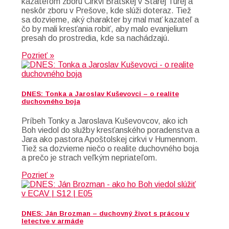
kazateľom zboru Cirkvi Bratskej v Starej Turej a
neskôr zboru v Prešove, kde slúži doteraz. Tiež
sa dozvieme, aký charakter by mal mať kazateľ a
čo by mali kresťania robiť, aby malo evanjelium
presah do prostredia, kde sa nachádzajú.
Pozrieť »
DNES: Tonka a Jaroslav Kuševovci – o realite
duchovného boja
Príbeh Tonky a Jaroslava Kuševovcov, ako ich
Boh viedol do služby kresťanského poradenstva a
Jara ako pastora Apoštolskej cirkvi v Humennom.
Tiež sa dozvieme niečo o realite duchovného boja
a prečo je strach veľkým nepriateľom.
Pozrieť »
DNES: Ján Brozman – duchovný život s prácou v
letectve v armáde