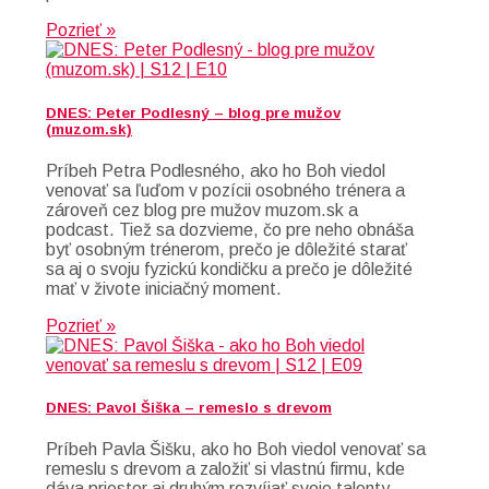
Pozrieť »
DNES: Peter Podlesný – blog pre mužov
(muzom.sk)
Príbeh Petra Podlesného, ako ho Boh viedol
venovať sa ľuďom v pozícii osobného trénera a
zároveň cez blog pre mužov muzom.sk a
podcast. Tiež sa dozvieme, čo pre neho obnáša
byť osobným trénerom, prečo je dôležité starať
sa aj o svoju fyzickú kondičku a prečo je dôležité
mať v živote iniciačný moment.
Pozrieť »
DNES: Pavol Šiška – remeslo s drevom
Príbeh Pavla Šišku, ako ho Boh viedol venovať sa
remeslu s drevom a založiť si vlastnú firmu, kde
dáva priestor aj druhým rozvíjať svoje talenty.