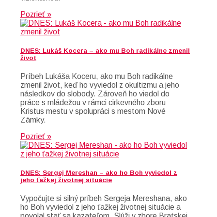
Pozrieť »
DNES: Lukáš Kocera – ako mu Boh radikálne zmenil
život
Príbeh Lukáša Koceru, ako mu Boh radikálne
zmenil život, keď ho vyviedol z okultizmu a jeho
následkov do slobody. Zároveň ho viedol do
práce s mládežou v rámci cirkevného zboru
Kristus mestu v spolupráci s mestom Nové
Zámky.
Pozrieť »
DNES: Sergej Mereshan – ako ho Boh vyviedol z
jeho ťažkej životnej situácie
Vypočujte si silný príbeh Sergeja Mereshana, ako
ho Boh vyviedol z jeho ťažkej životnej situácie a
povolal stať sa kazateľom. Slúži v zbore Bratskej