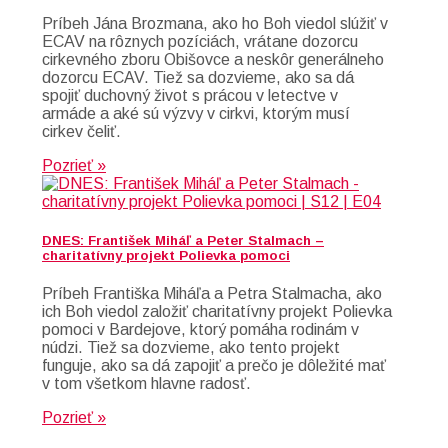
Príbeh Jána Brozmana, ako ho Boh viedol slúžiť v
ECAV na rôznych pozíciách, vrátane dozorcu
cirkevného zboru Obišovce a neskôr generálneho
dozorcu ECAV. Tiež sa dozvieme, ako sa dá
spojiť duchovný život s prácou v letectve v
armáde a aké sú výzvy v cirkvi, ktorým musí
cirkev čeliť.
Pozrieť »
DNES: František Miháľ a Peter Stalmach –
charitatívny projekt Polievka pomoci
Príbeh Františka Miháľa a Petra Stalmacha, ako
ich Boh viedol založiť charitatívny projekt Polievka
pomoci v Bardejove, ktorý pomáha rodinám v
núdzi. Tiež sa dozvieme, ako tento projekt
funguje, ako sa dá zapojiť a prečo je dôležité mať
v tom všetkom hlavne radosť.
Pozrieť »