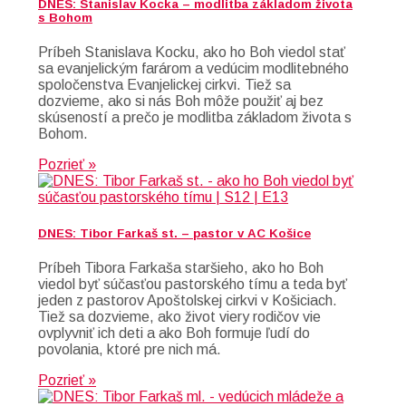
DNES: Stanislav Kocka – modlitba základom života
s Bohom
Príbeh Stanislava Kocku, ako ho Boh viedol stať
sa evanjelickým farárom a vedúcim modlitebného
spoločenstva Evanjelickej cirkvi. Tiež sa
dozvieme, ako si nás Boh môže použiť aj bez
skúseností a prečo je modlitba základom života s
Bohom.
Pozrieť »
DNES: Tibor Farkaš st. – pastor v AC Košice
Príbeh Tibora Farkaša staršieho, ako ho Boh
viedol byť súčasťou pastorského tímu a teda byť
jeden z pastorov Apoštolskej cirkvi v Košiciach.
Tiež sa dozvieme, ako život viery rodičov vie
ovplyvniť ich deti a ako Boh formuje ľudí do
povolania, ktoré pre nich má.
Pozrieť »