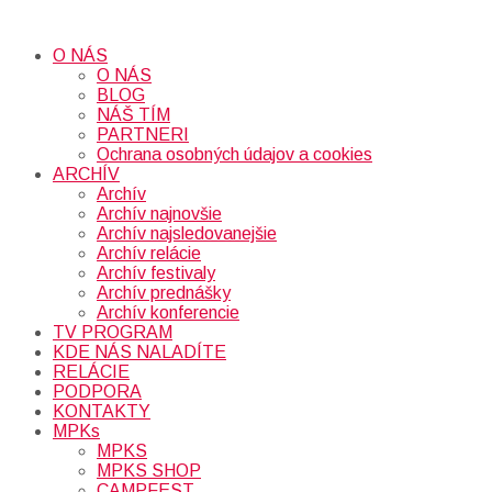
O NÁS
O NÁS
BLOG
NÁŠ TÍM
PARTNERI
Ochrana osobných údajov a cookies
ARCHÍV
Archív
Archív najnovšie
Archív najsledovanejšie
Archív relácie
Archív festivaly
Archív prednášky
Archív konferencie
TV PROGRAM
KDE NÁS NALADÍTE
RELÁCIE
PODPORA
KONTAKTY
MPKs
MPKS
MPKS SHOP
CAMPFEST