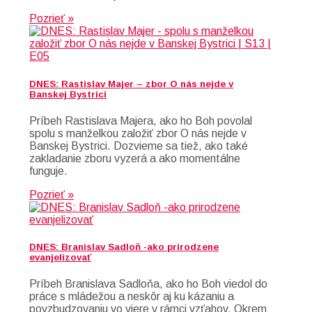
Pozrieť »
DNES: Rastislav Majer – zbor O nás nejde v
Banskej Bystrici
Príbeh Rastislava Majera, ako ho Boh povolal
spolu s manželkou založiť zbor O nás nejde v
Banskej Bystrici. Dozvieme sa tiež, ako také
zakladanie zboru vyzerá a ako momentálne
funguje.
Pozrieť »
DNES: Branislav Sadloň -ako prirodzene
evanjelizovať
Príbeh Branislava Sadloňa, ako ho Boh viedol do
práce s mládežou a neskôr aj ku kázaniu a
povzbudzovaniu vo viere v rámci vzťahov. Okrem