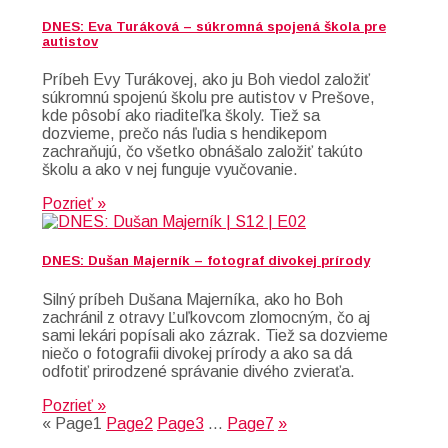
DNES: Eva Turáková – súkromná spojená škola pre
autistov
Príbeh Evy Turákovej, ako ju Boh viedol založiť
súkromnú spojenú školu pre autistov v Prešove,
kde pôsobí ako riaditeľka školy. Tiež sa
dozvieme, prečo nás ľudia s hendikepom
zachraňujú, čo všetko obnášalo založiť takúto
školu a ako v nej funguje vyučovanie.
Pozrieť »
DNES: Dušan Majerník – fotograf divokej prírody
Silný príbeh Dušana Majerníka, ako ho Boh
zachránil z otravy Ľuľkovcom zlomocným, čo aj
sami lekári popísali ako zázrak. Tiež sa dozvieme
niečo o fotografii divokej prírody a ako sa dá
odfotiť prirodzené správanie divého zvieraťa.
Pozrieť »
«
Page
1
Page
2
Page
3
…
Page
7
»