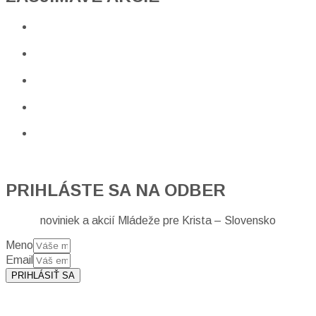
PRIHLÁSTE SA NA ODBER
noviniek a akcií Mládeže pre Krista – Slovensko
Meno
Email
PRIHLÁSIŤ SA
Prihlásením sa na odber, súhlasíte so spracovaním osobných
údajov (emailová adresa).
Viac
INFO.