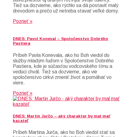
Tiež sa dozvieme, ako rýchlo sa dá postaviť malý
drevodom a prečo už netreba stavať veľké domy.
Pozrieť »
DNES: Pavol Koneval – Spoločenstvo Dobrého
Pastiera
Príbeh Pavla Konevala, ako ho Boh viedol do
služby mladým ľuďom v Spoločenstve Dobrého
Pastiera, kde je súčasťou vodcovského tímu a
vedúci chvál. Tiež sa dozvieme, ako vie
spoločenstvo cirkvi zmeniť život a pomáhať vo
viere.
Pozrieť »
DNES: Martin Jurčo – aký charakter by mal mať
kazateľ
Príbeh Martina Jurča, ako ho Boh viedol stať sa