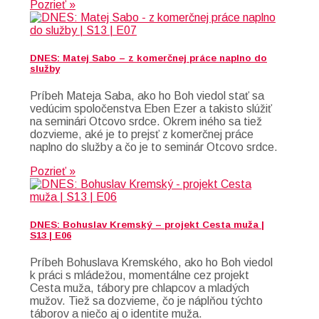
Pozrieť »
DNES: Matej Sabo – z komerčnej práce naplno do
služby
Príbeh Mateja Saba, ako ho Boh viedol stať sa
vedúcim spoločenstva Eben Ezer a takisto slúžiť
na seminári Otcovo srdce. Okrem iného sa tiež
dozvieme, aké je to prejsť z komerčnej práce
naplno do služby a čo je to seminár Otcovo srdce.
Pozrieť »
DNES: Bohuslav Kremský – projekt Cesta muža |
S13 | E06
Príbeh Bohuslava Kremského, ako ho Boh viedol
k práci s mládežou, momentálne cez projekt
Cesta muža, tábory pre chlapcov a mladých
mužov. Tiež sa dozvieme, čo je náplňou týchto
táborov a niečo aj o identite muža.