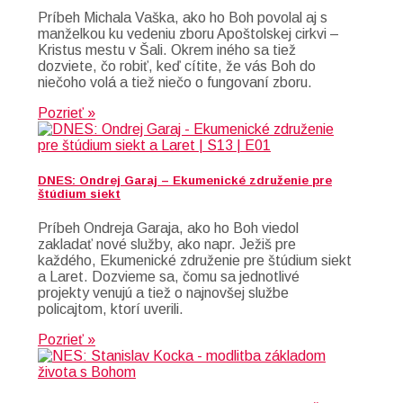
Príbeh Michala Vaška, ako ho Boh povolal aj s
manželkou ku vedeniu zboru Apoštolskej cirkvi –
Kristus mestu v Šali. Okrem iného sa tiež
dozviete, čo robiť, keď cítite, že vás Boh do
niečoho volá a tiež niečo o fungovaní zboru.
Pozrieť »
DNES: Ondrej Garaj – Ekumenické združenie pre
štúdium siekt
Príbeh Ondreja Garaja, ako ho Boh viedol
zakladať nové služby, ako napr. Ježiš pre
každého, Ekumenické združenie pre štúdium siekt
a Laret. Dozvieme sa, čomu sa jednotlivé
projekty venujú a tiež o najnovšej službe
policajtom, ktorí uverili.
Pozrieť »