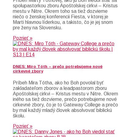
Príbeh Marty Tóthovej, ako ju Boh viedol stať sa
spolupastorkou zboru Apoštolskej cirkvi – Kristus
mestu v Nitre. Okrem toho sa tiež dozvieme
niečo o ženskej konferencii Fiesta, v ktorej je
Marti hlavnou líderkou, a takisto, čo je jej snom
pre ženy na Slovensku.
Pozrieť »
DNES: Miro Tóth – prečo potrebujeme nové
cirkevné zbory
Príbeh Mira Tótha, ako ho Boh povolal byť
zakladateľom zborov a leadpastorom zboru
Apoštolskej cirkvi – Kristus mestu v Nitre. Okrem
iného sa tiež dozvieme, prečo potrebujeme nové
cirkevné zbory, čo je to Gateway College a prečo
by mal každý mladý človek absolvovať biblickú
školu.
Pozrieť »