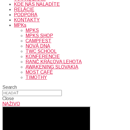
KDE NÁS NALADÍTE
RELÁCIE
PODPORA
KONTAKTY
MPKs
MPKS
MPKS SHOP
CAMPFEST
NOVÁ DNA
TWC SCHOOL
KONFERENCIE
RANČ KRÁĽOVA LEHOTA
AWAKENING SLOVAKIA
MOST CAFÉ
TIMOTHY
Search
Close
NAŽIVO