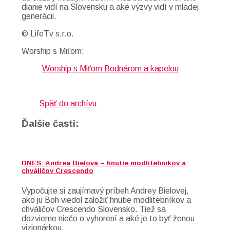
dianie vidí na Slovensku a aké výzvy vidí v mladej
generácii.
© LifeTv s.r.o.
Worship s Miťom:
Worship s Miťom Bodnárom a kapelou
Späť do archívu
Ďalšie časti:
DNES: Andrea Bielová – hnutie modlitebníkov a
chváličov Crescendo
Vypočujte si zaujímavý príbeh Andrey Bielovej,
ako ju Boh viedol založiť hnutie modlitebníkov a
chváličov Crescendo Slovensko. Tiež sa
dozvieme niečo o vyhorení a aké je to byť ženou
vizionárkou.