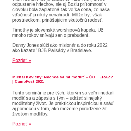
odpustenie hriechov, ale aj Božiu prítomnosť v
človeku bola zaplatená tak veľká cena, že naša
vďačnosť ju nikdy nenahradí. Môže byť však
prostriedkom, prinášajúcim skutočnú radosť.
Timothy je slovenská worshipová kapela. Už
mnoho rokov snívajú sen o prebudení.
Danny Jones slúži ako misionár a do roku 2022
ako kazateľ BJB Palisády v Bratislave.
Pozrieť »
Michal Kevický: Nechce sa mi modliť – ČO TERAZ?
| CampFest 2021
Tento seminár je pre tých, ktorým sa veľmi nedarí
modliť sa a zápasia s tým – udržať si nejaký
modlitebný život. Je praktickou inšpiráciou a snáď
aj pomocou v tom, ako môžeme prirodzene žiť
životom modlitby.
Pozrieť »