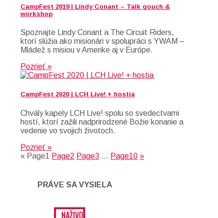
CampFest 2019 | Lindy Conant – Talk gouch &
workshop
Spoznajte Lindy Conant a The Circuit Riders,
ktorí slúžia ako misionári v spolupráci s YWAM –
Mládež s misiou v Amerike aj v Európe.
Pozrieť »
CampFest 2020 | LCH Live! + hostia
Chvály kapely LCH Live! spolu so svedectvami
hostí, ktorí zažili nadprirodzené Božie konanie a
vedenie vo svojich životoch.
Pozrieť »
«
Page
1
Page
2
Page
3
…
Page
10
»
PRÁVE SA VYSIELA
NAŽIVO