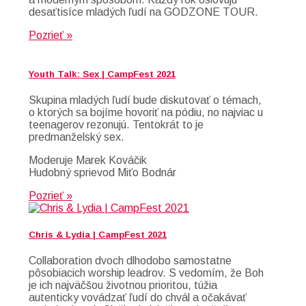
desaťtisíce mladých ľudí na GODZONE TOUR.
Pozrieť »
Youth Talk: Sex | CampFest 2021
Skupina mladých ľudí bude diskutovať o témach,
o ktorých sa bojíme hovoriť na pódiu, no najviac u
teenagerov rezonujú. Tentokrát to je
predmanželský sex.
Moderuje Marek Kováčik
Hudobný sprievod Miťo Bodnár
Pozrieť »
Chris & Lydia | CampFest 2021
Collaboration dvoch dlhodobo samostatne
pôsobiacich worship leadrov. S vedomím, že Boh
je ich najväčšou životnou prioritou, túžia
autenticky vovádzať ľudí do chvál a očakávať