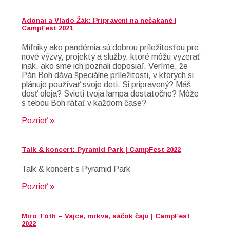
Adonai a Vlado Žák: Pripravení na nečakané |
CampFest 2021
Míľniky ako pandémia sú dobrou príležitosťou pre
nové výzvy, projekty a služby, ktoré môžu vyzerať
inak, ako sme ich poznali doposiaľ. Veríme, že
Pán Boh dáva špeciálne príležitosti, v ktorých si
plánuje používať svoje deti. Si pripravený? Máš
dosť oleja? Svieti tvoja lampa dostatočne? Môže
s tebou Boh rátať v každom čase?
Pozrieť »
Talk & koncert: Pyramid Park | CampFest 2022
Talk & koncert s Pyramid Park
Pozrieť »
Miro Tóth – Vajce, mrkva, sáčok čaju | CampFest
2022