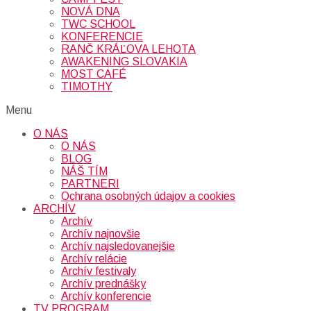
NOVÁ DNA
TWC SCHOOL
KONFERENCIE
RANČ KRÁĽOVA LEHOTA
AWAKENING SLOVAKIA
MOST CAFÉ
TIMOTHY
Menu
O NÁS
O NÁS
BLOG
NÁŠ TÍM
PARTNERI
Ochrana osobných údajov a cookies
ARCHÍV
Archív
Archív najnovšie
Archív najsledovanejšie
Archív relácie
Archív festivaly
Archív prednášky
Archív konferencie
TV PROGRAM