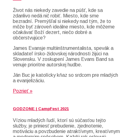
Život nás niekedy zavedie na púšť, kde sa
zdanlivo nedá nič robiť. Miesto, kde sme
bezradní. Premýšľal si niekedy nad tým, že to
môže byť zároveň ideálne miesto, kde môžeme
očakávať Boží dezert, niečo dobré a
občerstvujúce?
James Evansje multiinštrumentalista, spevák a
skladateľ írsko-židovskej národnosti žijúci na
Slovensku. V zoskupení James Evans Band sa
venuje prioritne autorskej hudbe.
Ján Buc je katolícky kňaz so srdcom pre mladých
a evanjelizáciu.
Pozrieť »
GODZONE | CampFest 2021
Víziou mladých ľudí, ktorí sú súčasťou tejto
služby, je priniesť prebudenie, zjednotenie,
motiváciu a povzbudenie atraktívnym, kreatívnym
a moderným spôsobom. Každý rok oslovujú