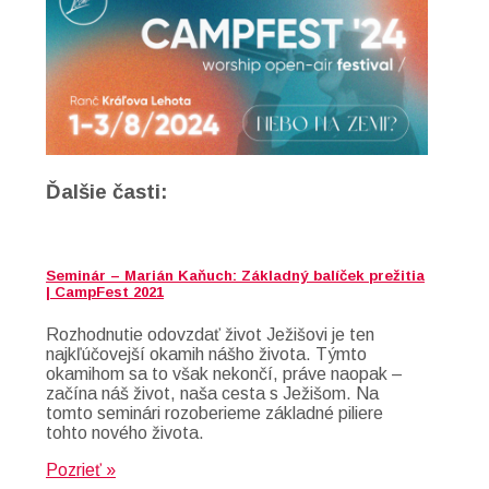
Ďalšie časti:
Seminár – Marián Kaňuch: Základný balíček prežitia
| CampFest 2021
Rozhodnutie odovzdať život Ježišovi je ten
najkľúčovejší okamih nášho života. Týmto
okamihom sa to však nekončí, práve naopak –
začína náš život, naša cesta s Ježišom. Na
tomto seminári rozoberieme základné piliere
tohto nového života.
Pozrieť »