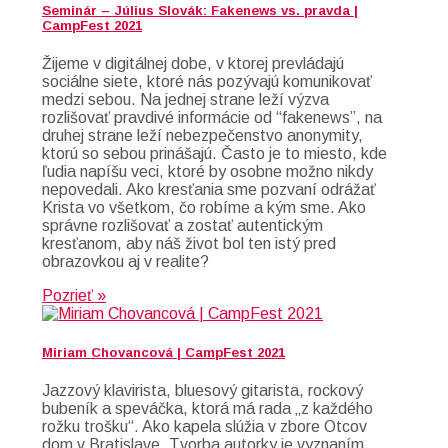
Seminár – Július Slovák: Fakenews vs. pravda |
CampFest 2021
Žijeme v digitálnej dobe, v ktorej prevládajú
sociálne siete, ktoré nás pozývajú komunikovať
medzi sebou. Na jednej strane leží výzva
rozlišovať pravdivé informácie od “fakenews”, na
druhej strane leží nebezpečenstvo anonymity,
ktorú so sebou prinášajú. Často je to miesto, kde
ľudia napíšu veci, ktoré by osobne možno nikdy
nepovedali. Ako kresťania sme pozvaní odrážať
Krista vo všetkom, čo robíme a kým sme. Ako
správne rozlišovať a zostať autentickým
kresťanom, aby náš život bol ten istý pred
obrazovkou aj v realite?
Pozrieť »
Miriam Chovancová | CampFest 2021
Jazzový klavirista, bluesový gitarista, rockový
bubeník a speváčka, ktorá má rada „z každého
rožku trošku“. Ako kapela slúžia v zbore Otcov
dom v Bratislave. Tvorba autorky je vyznaním