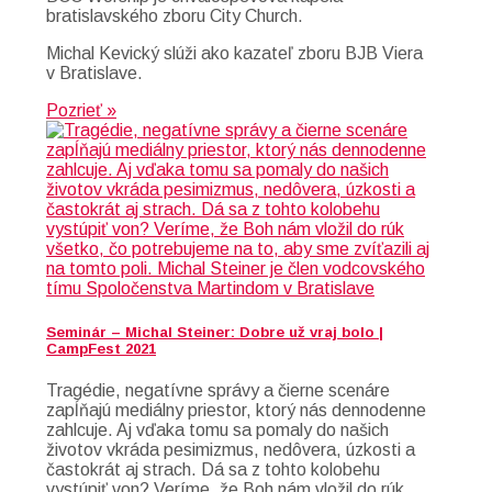
bratislavského zboru City Church.
Michal Kevický slúži ako kazateľ zboru BJB Viera
v Bratislave.
Pozrieť »
Seminár – Michal Steiner: Dobre už vraj bolo |
CampFest 2021
Tragédie, negatívne správy a čierne scenáre
zapĺňajú mediálny priestor, ktorý nás dennodenne
zahlcuje. Aj vďaka tomu sa pomaly do našich
životov vkráda pesimizmus, nedôvera, úzkosti a
častokrát aj strach. Dá sa z tohto kolobehu
vystúpiť von? Veríme, že Boh nám vložil do rúk