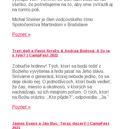
všetko, čo potrebujeme na to, aby sme zvíťazili aj
na tomto poli.
Michal Steiner je člen vodcovského tímu
Spoločenstva Martindom v Bratislave
Pozrieť »
Tretí deň a Pavol Strežo & Andrea Bielová: A čo ja
s tým? | CampFest 2021
Zobuďte hrdinov! Tých, ktorí sa budú tešiť z
Božieho vyvýšenia a hrdo jasať na Jeho slávu.
Snívame o generácii, ktorej nebude jedno, čo sa
deje okolo nej. O jednotlivcoch, ktorí budú vedieť,
že čas, miesto a okolnosti, v ktorých sa
nachádzajú, sú ich misijným poľom. O tých, ktorí
na Božiu otázku: „Kto pôjde?”, odpovedia: „Ja.”
Pozrieť »
James Evans a Ján Buc: Teraz dezert! | CampFest
2021