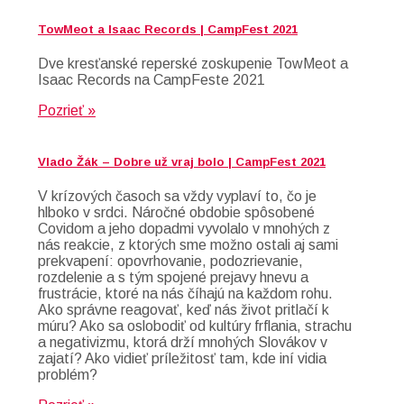
TowMeot a Isaac Records | CampFest 2021
Dve kresťanské reperské zoskupenie TowMeot a
Isaac Records na CampFeste 2021
Pozrieť »
Vlado Žák – Dobre už vraj bolo | CampFest 2021
V krízových časoch sa vždy vyplaví to, čo je
hlboko v srdci. Náročné obdobie spôsobené
Covidom a jeho dopadmi vyvolalo v mnohých z
nás reakcie, z ktorých sme možno ostali aj sami
prekvapení: opovrhovanie, podozrievanie,
rozdelenie a s tým spojené prejavy hnevu a
frustrácie, ktoré na nás číhajú na každom rohu.
Ako správne reagovať, keď nás život pritlačí k
múru? Ako sa oslobodiť od kultúry frflania, strachu
a negativizmu, ktorá drží mnohých Slovákov v
zajatí? Ako vidieť príležitosť tam, kde iní vidia
problém?