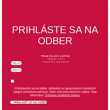
PRIHLÁSTE SA NA
ODBER
– Nový obsah v archíve
– Program LifeTv
– Aktuality a zaujímavosti
Email
meno
Suhlas
Prihlásením sa na odber, súhlasíte so spracovaním osobných
údajov (emailová adresa).
Vaše súkromie berieme vážne. Viac
informácií:
Ochrana osobných údajov.
PRIHLÁSIŤ SA NA ODBER