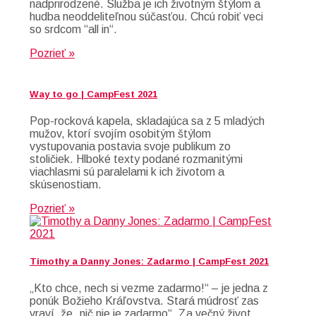
nadprirodzené. Služba je ich životným štýlom a
hudba neoddeliteľnou súčasťou. Chcú robiť veci
so srdcom “all in“.
Pozrieť »
Way to go | CampFest 2021
Pop-rocková kapela, skladajúca sa z 5 mladých
mužov, ktorí svojím osobitým štýlom
vystupovania postavia svoje publikum zo
stoličiek. Hlboké texty podané rozmanitými
viachlasmi sú paralelami k ich životom a
skúsenostiam.
Pozrieť »
Timothy a Danny Jones: Zadarmo | CampFest 2021
„Kto chce, nech si vezme zadarmo!“ – je jedna z
ponúk Božieho Kráľovstva. Stará múdrosť zas
vraví, že „nič nie je zadarmo“. Za večný život,