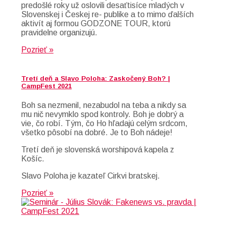
predošlé roky už oslovili desaťtisíce mladých v
Slovenskej i Českej re- publike a to mimo ďalších
aktivít aj formou GODZONE TOUR, ktorú
pravidelne organizujú.
Pozrieť »
Tretí deň a Slavo Poloha: Zaskočený Boh? |
CampFest 2021
Boh sa nezmenil, nezabudol na teba a nikdy sa
mu nič nevymklo spod kontroly. Boh je dobrý a
vie, čo robí. Tým, čo Ho hľadajú celým srdcom,
všetko pôsobí na dobré. Je to Boh nádeje!
Tretí deň je slovenská worshipová kapela z
Košíc.
Slavo Poloha je kazateľ Cirkvi bratskej.
Pozrieť »