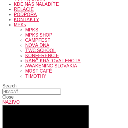
KDE NÁS NALADÍTE
RELÁCIE
PODPORA
KONTAKTY
MPKs
MPKS
MPKS SHOP
CAMPFEST
NOVÁ DNA
TWC SCHOOL
KONFERENCIE
RANČ KRÁĽOVA LEHOTA
AWAKENING SLOVAKIA
MOST CAFÉ
TIMOTHY
Search
Close
NAŽIVO