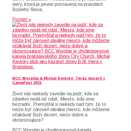
viery, ktorá je pevne postavená na pravdách
Božieho Slova.
Pozrieť »
BCC Worship & Michal Kevický: Teraz dezert! |
CampFest 2021
Život nás niekedy zavedie na púšť, kde sa
zdanlivo nedá nič robiť. Miesto, kde sme
bezradní. Premýšľal si niekedy nad tým, že to
môže byť zároveň ideálne miesto, kde môžeme
očakávať Boží dezert, niečo dobré a
občerstvujúce?
BCC Worship je chválospevová kapela