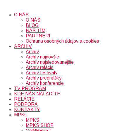
O NÁS
O NÁS
BLOG
NÁŠ TÍM
PARTNERI
Ochrana osobných údajov a cookies
ARCHÍV
Archív
Archív najnovšie
Archív najsledovanejšie
Archív relácie
Archív festivaly
Archív prednášky
Archív konferencie
TV PROGRAM
KDE NÁS NALADÍTE
RELÁCIE
PODPORA
KONTAKTY
MPKs
MPKS
MPKS SHOP
CAMPFEST