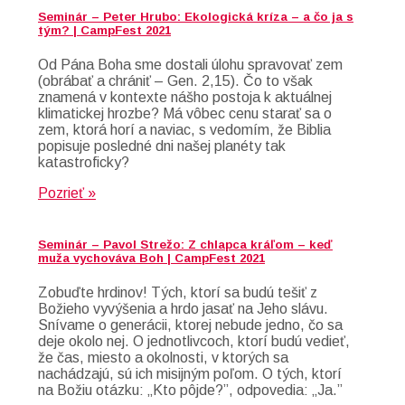
Seminár – Peter Hrubo: Ekologická kríza – a čo ja s
tým? | CampFest 2021
Od Pána Boha sme dostali úlohu spravovať zem
(obrábať a chrániť – Gen. 2,15). Čo to však
znamená v kontexte nášho postoja k aktuálnej
klimatickej hrozbe? Má vôbec cenu starať sa o
zem, ktorá horí a naviac, s vedomím, že Biblia
popisuje posledné dni našej planéty tak
katastroficky?
Pozrieť »
Seminár – Pavol Strežo: Z chlapca kráľom – keď
muža vychováva Boh | CampFest 2021
Zobuďte hrdinov! Tých, ktorí sa budú tešiť z
Božieho vyvýšenia a hrdo jasať na Jeho slávu.
Snívame o generácii, ktorej nebude jedno, čo sa
deje okolo nej. O jednotlivcoch, ktorí budú vedieť,
že čas, miesto a okolnosti, v ktorých sa
nachádzajú, sú ich misijným poľom. O tých, ktorí
na Božiu otázku: „Kto pôjde?”, odpovedia: „Ja.”