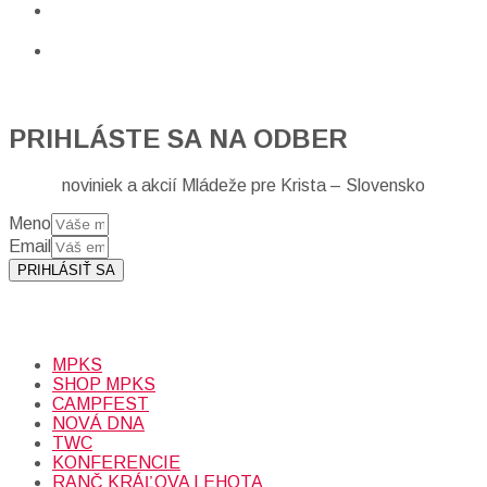
PRIHLÁSTE SA NA ODBER
noviniek a akcií Mládeže pre Krista – Slovensko
Meno
Email
PRIHLÁSIŤ SA
Prihlásením sa na odber, súhlasíte so spracovaním osobných
údajov (emailová adresa).
Viac
INFO.
MPKS
SHOP MPKS
CAMPFEST
NOVÁ DNA
TWC
KONFERENCIE
RANČ KRÁĽOVA LEHOTA