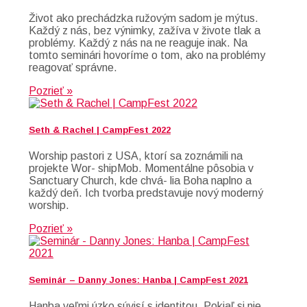
Život ako prechádzka ružovým sadom je mýtus.
Každý z nás, bez výnimky, zažíva v živote tlak a
problémy. Každý z nás na ne reaguje inak. Na
tomto seminári hovoríme o tom, ako na problémy
reagovať správne.
Pozrieť »
Seth & Rachel | CampFest 2022
Worship pastori z USA, ktorí sa zoznámili na
projekte Wor- shipMob. Momentálne pôsobia v
Sanctuary Church, kde chvá- lia Boha naplno a
každý deň. Ich tvorba predstavuje nový moderný
worship.
Pozrieť »
Seminár – Danny Jones: Hanba | CampFest 2021
Hanba veľmi úzko súvisí s identitou. Pokiaľ si nie