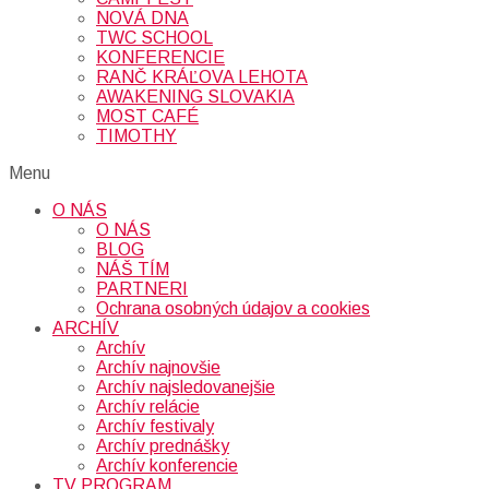
NOVÁ DNA
TWC SCHOOL
KONFERENCIE
RANČ KRÁĽOVA LEHOTA
AWAKENING SLOVAKIA
MOST CAFÉ
TIMOTHY
Menu
O NÁS
O NÁS
BLOG
NÁŠ TÍM
PARTNERI
Ochrana osobných údajov a cookies
ARCHÍV
Archív
Archív najnovšie
Archív najsledovanejšie
Archív relácie
Archív festivaly
Archív prednášky
Archív konferencie
TV PROGRAM