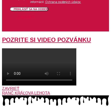
informácií:
Ochrana osobných údajov.
PRIHLÁSIŤ SA NA ODBER
ZAVRIEŤ
POZRITE SI VIDEO POZVÁNKU
ZAVRIEŤ
RANČ KRÁĽOVA LEHOTA