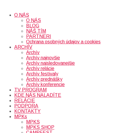
O NÁS
O NÁS
BLOG
NÁŠ TÍM
PARTNERI
Ochrana osobných údajov a cookies
ARCHÍV
Archív
Archív najnovšie
Archív najsledovanejšie
Archív relácie
Archív festivaly
Archív prednášky
Archív konferencie
TV PROGRAM
KDE NÁS NALADÍTE
RELÁCIE
PODPORA
KONTAKTY
MPKs
MPKS
MPKS SHOP
CAMPFEST