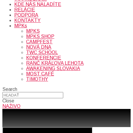
KDE NÁS NALADÍTE
RELÁCIE
PODPORA
KONTAKTY
MPKs
MPKS
MPKS SHOP
CAMPFEST
NOVÁ DNA
TWC SCHOOL
KONFERENCIE
RANČ KRÁĽOVA LEHOTA
AWAKENING SLOVAKIA
MOST CAFÉ
TIMOTHY
Search
Close
NAŽIVO