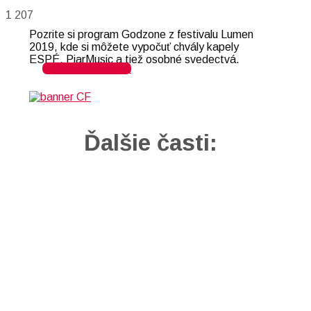
1 207
Pozrite si program Godzone z festivalu Lumen
2019, kde si môžete vypočuť chvály kapely
ESPÉ, PiarMusic a tiež osobné svedectvá.
Späť do archívu
Ďalšie časti: