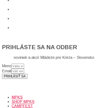
PRIHLÁSTE SA NA ODBER
noviniek a akcií Mládeže pre Krista – Slovensko
Meno
Email
PRIHLÁSIŤ SA
Prihlásením sa na odber, súhlasíte so spracovaním osobných
údajov (emailová adresa).
Viac
INFO.
MPKS
SHOP MPKS
CAMPFEST