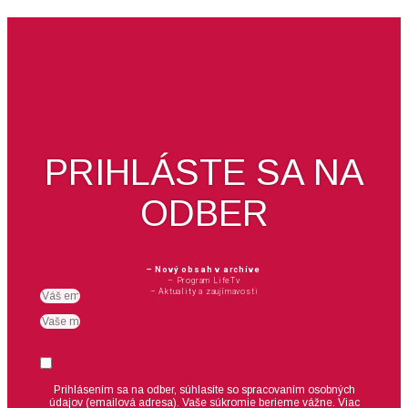
PRIHLÁSTE SA NA
ODBER
– Nový obsah v archíve
– Program LifeTv
– Aktuality a zaujímavosti
Email
meno
Suhlas
Prihlásením sa na odber, súhlasíte so spracovaním osobných
údajov (emailová adresa).
Vaše súkromie berieme vážne. Viac