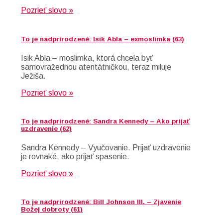
Pozrieť slovo »
To je nadprirodzené: Isik Abla – exmoslimka (63)
Isik Abla – moslimka, ktorá chcela byť
samovražednou atentátničkou, teraz miluje
Ježiša.
Pozrieť slovo »
To je nadprirodzené: Sandra Kennedy – Ako prijať
uzdravenie (62)
Sandra Kennedy – Vyučovanie. Prijať uzdravenie
je rovnaké, ako prijať spasenie.
Pozrieť slovo »
To je nadprirodzené: Bill Johnson III. – Zjavenie
Božej dobroty (61)