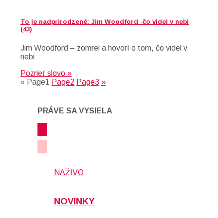
To je nadprirodzené: Jim Woodford -čo videl v nebi
(43)
Jim Woodford – zomrel a hovorí o tom, čo videl v
nebi
Pozrieť slovo »
«
Page
1
Page
2
Page
3
»
PRÁVE SA VYSIELA
NAŽIVO
NOVINKY