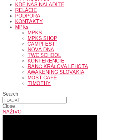
KDE NÁS NALADÍTE
RELÁCIE
PODPORA
KONTAKTY
MPKs
MPKS
MPKS SHOP
CAMPFEST
NOVÁ DNA
TWC SCHOOL
KONFERENCIE
RANČ KRÁĽOVA LEHOTA
AWAKENING SLOVAKIA
MOST CAFÉ
TIMOTHY
Search
Close
NAŽIVO