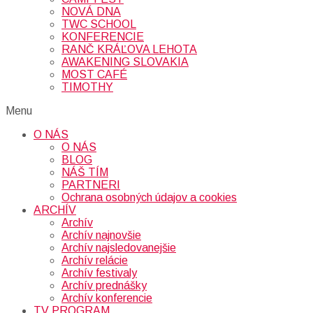
NOVÁ DNA
TWC SCHOOL
KONFERENCIE
RANČ KRÁĽOVA LEHOTA
AWAKENING SLOVAKIA
MOST CAFÉ
TIMOTHY
Menu
O NÁS
O NÁS
BLOG
NÁŠ TÍM
PARTNERI
Ochrana osobných údajov a cookies
ARCHÍV
Archív
Archív najnovšie
Archív najsledovanejšie
Archív relácie
Archív festivaly
Archív prednášky
Archív konferencie
TV PROGRAM