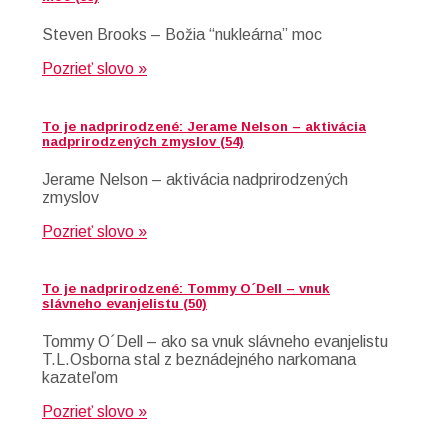
Steven Brooks – Božia “nukleárna” moc
Pozrieť slovo »
To je nadprirodzené: Jerame Nelson – aktivácia
nadprirodzených zmyslov (54)
Jerame Nelson – aktivácia nadprirodzených
zmyslov
Pozrieť slovo »
To je nadprirodzené: Tommy O´Dell – vnuk
slávneho evanjelistu (50)
Tommy O´Dell – ako sa vnuk slávneho evanjelistu
T.L.Osborna stal z beznádejného narkomana
kazateľom
Pozrieť slovo »