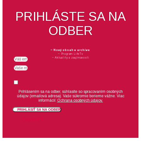
PRIHLÁSTE SA NA
ODBER
– Nový obsah v archíve
– Program LifeTv
– Aktuality a zaujímavosti
Email
meno
Suhlas
Prihlásením sa na odber, súhlasíte so spracovaním osobných
údajov (emailová adresa).
Vaše súkromie berieme vážne. Viac
informácií:
Ochrana osobných údajov.
PRIHLÁSIŤ SA NA ODBER
ZAVRIEŤ