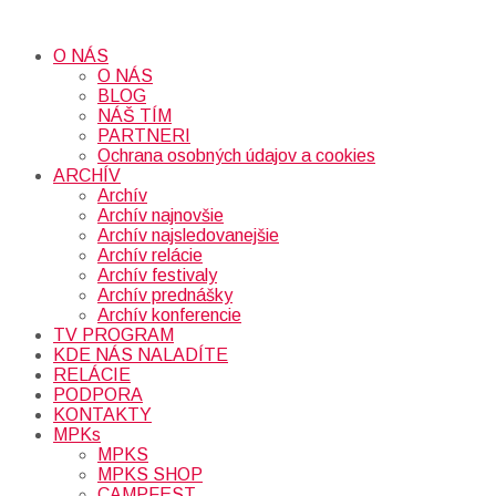
O NÁS
O NÁS
BLOG
NÁŠ TÍM
PARTNERI
Ochrana osobných údajov a cookies
ARCHÍV
Archív
Archív najnovšie
Archív najsledovanejšie
Archív relácie
Archív festivaly
Archív prednášky
Archív konferencie
TV PROGRAM
KDE NÁS NALADÍTE
RELÁCIE
PODPORA
KONTAKTY
MPKs
MPKS
MPKS SHOP
CAMPFEST