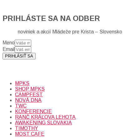
PRIHLÁSTE SA NA ODBER
noviniek a akcií Mládeže pre Krista – Slovensko
Meno
Email
PRIHLÁSIŤ SA
Prihlásením sa na odber, súhlasíte so spracovaním osobných
údajov (emailová adresa).
Viac
INFO.
MPKS
SHOP MPKS
CAMPFEST
NOVÁ DNA
TWC
KONFERENCIE
RANČ KRÁĽOVA LEHOTA
AWAKENING SLOVAKIA
TIMOTHY
MOST CAFE