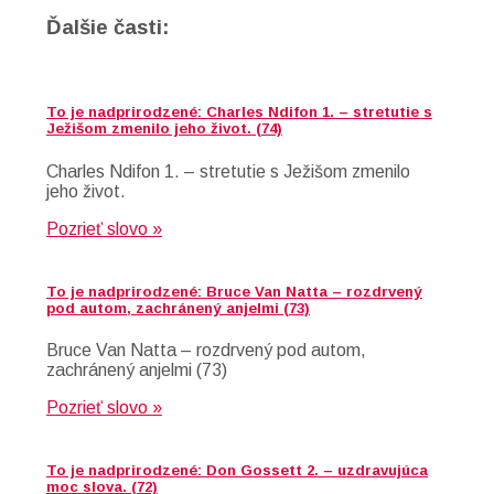
Ďalšie časti:
To je nadprirodzené: Charles Ndifon 1. – stretutie s
Ježišom zmenilo jeho život. (74)
Charles Ndifon 1. – stretutie s Ježišom zmenilo
jeho život.
Pozrieť slovo »
To je nadprirodzené: Bruce Van Natta – rozdrvený
pod autom, zachránený anjelmi (73)
Bruce Van Natta – rozdrvený pod autom,
zachránený anjelmi (73)
Pozrieť slovo »
To je nadprirodzené: Don Gossett 2. – uzdravujúca
moc slova. (72)