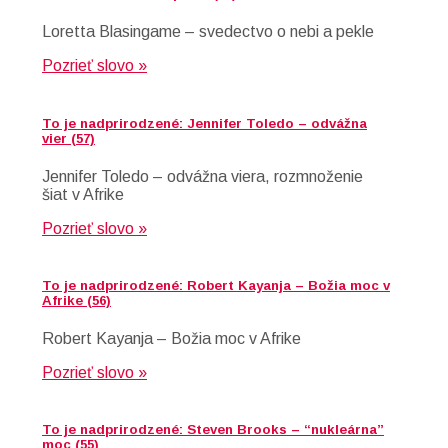
Loretta Blasingame – svedectvo o nebi a pekle
Pozrieť slovo »
To je nadprirodzené: Jennifer Toledo – odvážna
vier (57)
Jennifer Toledo – odvážna viera, rozmnoženie
šiat v Afrike
Pozrieť slovo »
To je nadprirodzené: Robert Kayanja – Božia moc v
Afrike (56)
Robert Kayanja – Božia moc v Afrike
Pozrieť slovo »
To je nadprirodzené: Steven Brooks – “nukleárna”
moc (55)