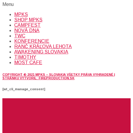
Menu
MPKS
SHOP MPKS
CAMPFEST
NOVÁ DNA
TWC
KONFERENCIE
RANČ KRÁĽOVA LEHOTA
AWAKENING SLOVAKIA
TIMOTHY
MOST CAFE
COPYRIGHT © 2021 MPKS – SLOVAKIA VŠETKY PRÁVA VYHRADENÉ |
STRÁNKU VYTVORIL: FIREPRODUCTION.SK
[wt_cli_manage_consent]